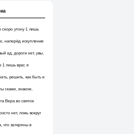
ка
о скоро утону 1 лишь
аю, наперёд искупление
ый ад, дороги нет, увы,
 1 лишь враг, я
нать, решить, как быть и
ы скажи, знаком,
та Вера во святое
осто нет, ложь вокруг
, что затеряны в