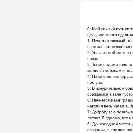
0
:
Мой вечный путь спло
цель, что манит вдаль ч
1
:
Печаль знакомый тане
всех нас скоро ждёт мн
2
:
Услышь мой зов и зво
назад.
3
:
Ты мне скажи колени 
молился небесам и пош
4
:
Но мне нечего скрыват
поступа.
5
:
В изнурительном бою 
сражаемся в зале пусто
6
:
Начнётся в миг гряду
накопил весь негатив, 
7
:
Доброту всю позабыв, 
летает. Я сделаю, что 
8
:
Дух холодной мести, 
сознании, я слушаю лиш