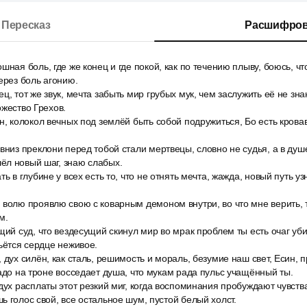
Пересказ
Расшифров
шная боль, где же конец и где покой, как по течению плыву, боюсь, чт
ерез боль агонию.
ц, тот же звук, мечта забыть мир грубых мук, чем заслужить её не зн
ожество Грехов.
н, колокол вечных под землёй быть собой подружиться, Бо есть кровав
вниз преклони перед тобой стали мертвецы, словно не судья, а в душе
ёл новый шаг, знаю слабых.
ь в глубине у всех есть то, что не отнять мечта, жажда, новый путь уз
волю проявлю свою с коварным демоном внутри, во что мне верить, т
м.
щий суд, что вездесущий скинул мир во мрак проблем ты есть очаг уби
бьётся сердце неживое.
дух силён, как сталь, решимость и мораль, безумие наш свет, Есин, пр
надо на троне восседает душа, что мукам рада пульс учащённый ты.
дух расплаты этот резкий миг, когда воспоминания пробуждают чувства
ь голос свой, все остальное шум, пустой белый холст.