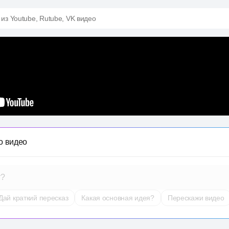
 из Youtube, Rutube, VK видео
о видео
т?
Дай краткий пересказ
Какая основная идея?
Перескажи видео