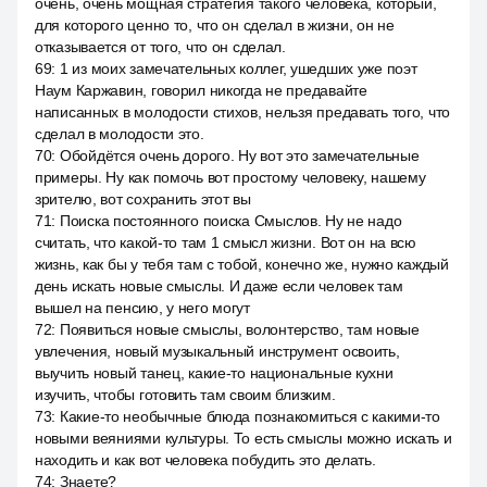
очень, очень мощная стратегия такого человека, который,
для которого ценно то, что он сделал в жизни, он не
отказывается от того, что он сделал.
69
:
1 из моих замечательных коллег, ушедших уже поэт
Наум Каржавин, говорил никогда не предавайте
написанных в молодости стихов, нельзя предавать того, что
сделал в молодости это.
70
:
Обойдётся очень дорого. Ну вот это замечательные
примеры. Ну как помочь вот простому человеку, нашему
зрителю, вот сохранить этот вы
71
:
Поиска постоянного поиска Смыслов. Ну не надо
считать, что какой-то там 1 смысл жизни. Вот он на всю
жизнь, как бы у тебя там с тобой, конечно же, нужно каждый
день искать новые смыслы. И даже если человек там
вышел на пенсию, у него могут
72
:
Появиться новые смыслы, волонтерство, там новые
увлечения, новый музыкальный инструмент освоить,
выучить новый танец, какие-то национальные кухни
изучить, чтобы готовить там своим близким.
73
:
Какие-то необычные блюда познакомиться с какими-то
новыми веяниями культуры. То есть смыслы можно искать и
находить и как вот человека побудить это делать.
74
:
Знаете?