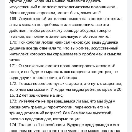
Другое дело, когда мы наивно пытаемся сделать
искусственный интеллект психологическим помощником.
Меня недавно спросили, может быть, заменить?
169
:
Искусственный интеллект психолога в школе я ответил
а вы с монаха не пробовали или священника все эти
действия, чтобы довести эту вещь до абсурда, говорю
главное, вы помните замечательную я об этом книге.
170
:
Психология любви написал чеховскую вещь душечка
душечка всегда отвечала то, что вы хотите, искусственный
интеллект, которого вы спрашиваете о проблемах и смысла
жизни.
171
:
Он уникально сможет проанализировать желаемый
ответ, и вы будете вырастать как нарцисс и эгоцентрик, не
видя других точек зрения, а блокиро.
172
:
Поиска нового это путь к старости, это путь к старению,
то, о чем мы сказали. И когда мы видим ребят, которые в 20,
15, 12 лет зациклены на иис,
173
:
Интеллекте не превращаемся ли мы, что мы будем
расширять границы геронтологии, переносить его на
тринадцатилетний возраст? Лев Семёнович выготский
писал о вундеркиндах, которые зацик.
174
:
Только на 1 способности. Будущее вундеркинда в его
прошлом он уже все знает, все умеет, все может, как только