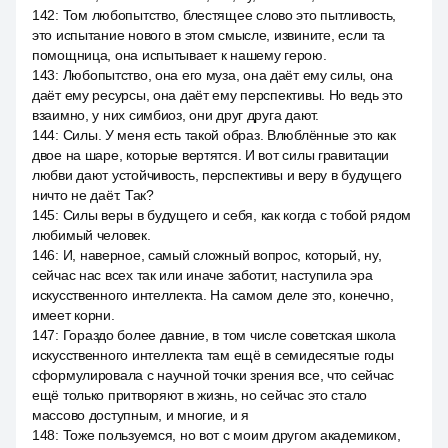
142
:
Том любопытство, блестящее слово это пытливость,
это испытание нового в этом смысле, извините, если та
помощница, она испытывает к нашему герою.
143
:
Любопытство, она его муза, она даёт ему силы, она
даёт ему ресурсы, она даёт ему перспективы. Но ведь это
взаимно, у них симбиоз, они друг друга дают.
144
:
Силы. У меня есть такой образ. Влюблённые это как
двое на шаре, которые вертятся. И вот силы гравитации
любви дают устойчивость, перспективы и веру в будущего
ничто не даёт. Так?
145
:
Силы веры в будущего и себя, как когда с тобой рядом
любимый человек.
146
:
И, наверное, самый сложный вопрос, который, ну,
сейчас нас всех так или иначе заботит, наступила эра
искусственного интеллекта. На самом деле это, конечно,
имеет корни.
147
:
Гораздо более давние, в том числе советская школа
искусственного интеллекта там ещё в семидесятые годы
сформулировала с научной точки зрения все, что сейчас
ещё только притворяют в жизнь, но сейчас это стало
массово доступным, и многие, и я
148
:
Тоже пользуемся, но вот с моим другом академиком,