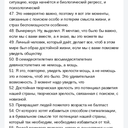
ситуацию, когда начнётся и биологический регресс, и
психологический
47
:
Это невероятно важно, поэтому я вот эти моменты,
связанные с поиском особо и потерем смысла жизни, и
страх беспомощности особенно.
48
:
Вычеркнул. Ну, выделил. Я мечтаю, что было бы важно,
если мы с вами вместе, а я знаю, вы это можете вы
49
:
Личный человек, который даёт, делает все, чтоб в этом
мире был образ достойной жизни, если мы с вами поможем
увидеть обществу.
50
:
В семидесятилетних восьмидесятилетних
девяностолетних не немощь, а мощь.
51
:
Я это, повторяю, увидеть зрелости мощь, а не немощь
это и помочь, чтоб это было. Это удивительная
возможность. 3 момент надо увидеть, что
52
:
Достойная творческая зрелость это потенциал развития
нашей страны, творческая зрелость, связанная с поиском, с
новизной.
53
:
Превращает людей пожилого возраста не балласт.
54
:
От которого хотят избавиться способом стигматизации,
а в буквальном смысле тот потенциал нашей страны,
который так необходим, необходимо избавиться от той,
55
:
Людей пожилого возраста, которые существуют у нас.