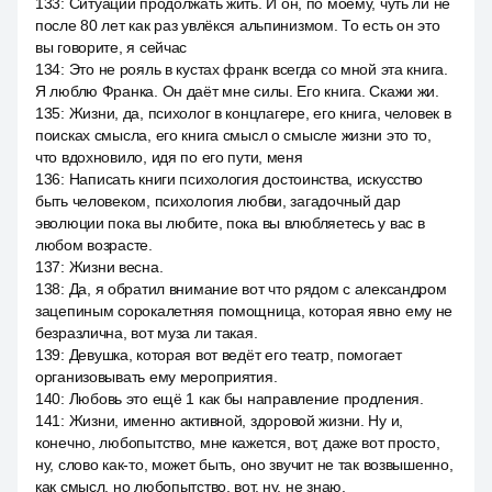
133
:
Ситуации продолжать жить. И он, по моему, чуть ли не
после 80 лет как раз увлёкся альпинизмом. То есть он это
вы говорите, я сейчас
134
:
Это не рояль в кустах франк всегда со мной эта книга.
Я люблю Франка. Он даёт мне силы. Его книга. Скажи жи.
135
:
Жизни, да, психолог в концлагере, его книга, человек в
поисках смысла, его книга смысл о смысле жизни это то,
что вдохновило, идя по его пути, меня
136
:
Написать книги психология достоинства, искусство
быть человеком, психология любви, загадочный дар
эволюции пока вы любите, пока вы влюбляетесь у вас в
любом возрасте.
137
:
Жизни весна.
138
:
Да, я обратил внимание вот что рядом с александром
зацепиным сорокалетняя помощница, которая явно ему не
безразлична, вот муза ли такая.
139
:
Девушка, которая вот ведёт его театр, помогает
организовывать ему мероприятия.
140
:
Любовь это ещё 1 как бы направление продления.
141
:
Жизни, именно активной, здоровой жизни. Ну и,
конечно, любопытство, мне кажется, вот, даже вот просто,
ну, слово как-то, может быть, оно звучит не так возвышенно,
как смысл, но любопытство, вот, ну, не знаю,