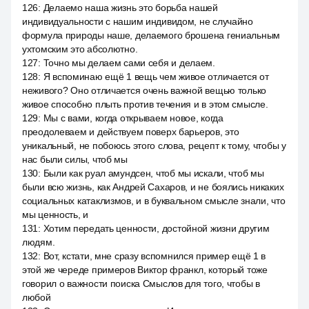
126
:
Делаемо наша жизнь это борьба нашей
индивидуальности с нашим индивидом, не случайно
формула природы наше, делаемого брошена гениальным
ухтомским это абсолютно.
127
:
Точно мы делаем сами себя и делаем.
128
:
Я вспоминаю ещё 1 вещь чем живое отличается от
неживого? Оно отличается очень важной вещью только
живое способно плыть против течения и в этом смысле.
129
:
Мы с вами, когда открываем новое, когда
преодолеваем и действуем поверх барьеров, это
уникальный, не побоюсь этого слова, рецепт к тому, чтобы у
нас были силы, чтоб мы
130
:
Были как руал амундсен, чтоб мы искали, чтоб мы
были всю жизнь, как Андрей Сахаров, и не боялись никаких
социальных катаклизмов, и в буквальном смысле знали, что
мы ценность, и
131
:
Хотим передать ценности, достойной жизни другим
людям.
132
:
Вот, кстати, мне сразу вспомнился пример ещё 1 в
этой же череде примеров Виктор франкл, который тоже
говорил о важности поиска Смыслов для того, чтобы в
любой