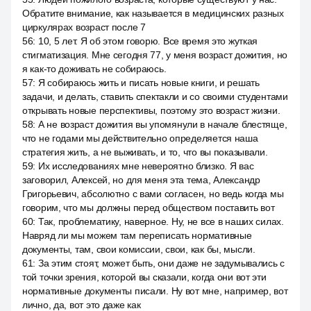
Обратите внимание, как называется в медицинских разных
циркулярах возраст после 7
56
:
10, 5 лет. Я об этом говорю. Все время это жуткая
стигматизация. Мне сегодня 77, у меня возраст дожития, но
я как-то доживать не собираюсь.
57
:
Я собираюсь жить и писать новые книги, и решать
задачи, и делать, ставить спектакли и со своими студентами
открывать новые перспективы, поэтому это возраст жизни.
58
:
А не возраст дожития вы упомянули в начале блестяще,
что не годами мы действительно определяется наша
стратегия жить, а не выживать, и то, что вы показывали.
59
:
Их исследованиях мне невероятно близко. Я вас
заговорил, Алексей, но для меня эта тема, Александр
Григорьевич, абсолютно с вами согласен, но ведь когда мы
говорим, что мы должны перед обществом поставить вот
60
:
Так, проблематику, наверное. Ну, не все в наших силах.
Навряд ли мы можем там переписать нормативные
документы, там, свои комиссии, свои, как бы, мысли.
61
:
За этим стоят, может быть, они даже не задумывались с
той точки зрения, которой вы сказали, когда они вот эти
нормативные документы писали. Ну вот мне, например, вот
лично, да, вот это даже как