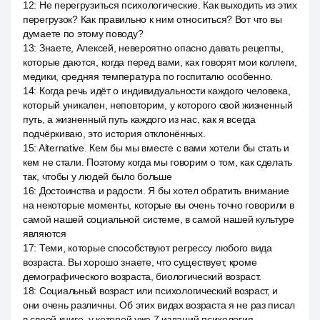
12
:
Не перегрузиться психологические. Как выходить из этих
перегрузок? Как правильно к ним относиться? Вот что вы
думаете по этому поводу?
13
:
Знаете, Алексей, невероятно опасно давать рецепты,
которые даются, когда перед вами, как говорят мои коллеги,
медики, средняя температура по госпиталю особенно.
14
:
Когда речь идёт о индивидуальности каждого человека,
который уникален, неповторим, у которого свой жизненный
путь, а жизненный путь каждого из нас, как я всегда
подчёркиваю, это история отклонённых.
15
:
Alternative. Кем бы мы вместе с вами хотели бы стать и
кем не стали. Поэтому когда мы говорим о том, как сделать
так, чтобы у людей было больше
16
:
Достоинства и радости. Я бы хотел обратить внимание
на некоторые моменты, которые вы очень точно говорили в
самой нашей социальной системе, в самой нашей культуре
являются
17
:
Теми, которые способствуют регрессу любого вида
возраста. Вы хорошо знаете, что существует, кроме
демографического возраста, биологический возраст.
18
:
Социальный возраст или психологический возраст, и
они очень различны. Об этих видах возраста я не раз писал
в своей книге, у которой уже 7 изданий психология