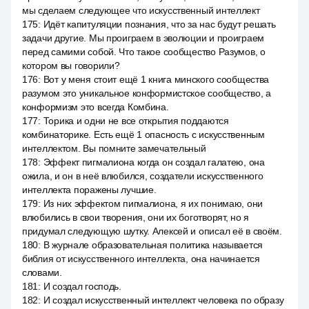
мы сделаем следующее что искусственный интеллект
175
:
Идёт капитуляции познания, что за нас будут решать
задачи другие. Мы проиграем в эволюции и проиграем
перед самими собой. Что такое сообщество Разумов, о
котором вы говорили?
176
:
Вот у меня стоит ещё 1 книга минского сообщества
разумом это уникальное конформистское сообщество, а
конформизм это всегда Комбина.
177
:
Торика и одни не все открытия поддаются
комбинаторике. Есть ещё 1 опасность с искусственным
интеллектом. Вы помните замечательный
178
:
Эффект пигмалиона когда он создал галатею, она
ожила, и он в неё влюбился, создатели искусственного
интеллекта поражены лучшие.
179
:
Из них эффектом пигмалиона, я их понимаю, они
влюбились в свои творения, они их боготворят, но я
придумал следующую шутку. Алексей и описал её в своём.
180
:
В журнале образовательная политика называется
библия от искусственного интеллекта, она начинается
словами.
181
:
И создал господь.
182
:
И создал искусственный интеллект человека по образу