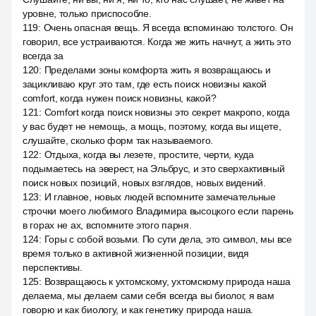
уровне, только приспособле.
119
:
Очень опасная вещь. Я всегда вспоминаю толстого. Он
говорил, все устраиваются. Когда же жить начнут, а жить это
всегда за
120
:
Пределами зоны комфорта жить я возвращаюсь и
зацикливаю круг это там, где есть поиск новизны какой
comfort, когда нужен поиск новизны, какой?
121
:
Comfort когда поиск новизны это секрет макропо, когда
у вас будет не немощь, а мощь, поэтому, когда вы ищете,
слушайте, сколько форм так называемого.
122
:
Отдыха, когда вы лезете, простите, черти, куда
подымаетесь на эверест, на Эльбрус, и это сверхактивный
поиск новых позиций, новых взглядов, новых видений.
123
:
И главное, новых людей вспомните замечательные
строчки моего любимого Владимира высоцкого если парень
в горах не ах, вспомните этого парня.
124
:
Горы с собой возьми. По сути дела, это символ, мы все
время только в активной жизненной позиции, видя
перспективы.
125
:
Возвращаюсь к ухтомскому, ухтомскому природа наша
делаема, мы делаем сами себя всегда вы биолог, я вам
говорю и как биологу, и как генетику природа наша.