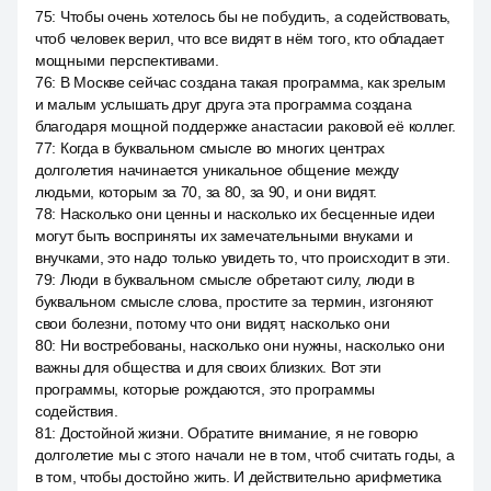
75
:
Чтобы очень хотелось бы не побудить, а содействовать,
чтоб человек верил, что все видят в нём того, кто обладает
мощными перспективами.
76
:
В Москве сейчас создана такая программа, как зрелым
и малым услышать друг друга эта программа создана
благодаря мощной поддержке анастасии раковой её коллег.
77
:
Когда в буквальном смысле во многих центрах
долголетия начинается уникальное общение между
людьми, которым за 70, за 80, за 90, и они видят.
78
:
Насколько они ценны и насколько их бесценные идеи
могут быть восприняты их замечательными внуками и
внучками, это надо только увидеть то, что происходит в эти.
79
:
Люди в буквальном смысле обретают силу, люди в
буквальном смысле слова, простите за термин, изгоняют
свои болезни, потому что они видят, насколько они
80
:
Ни востребованы, насколько они нужны, насколько они
важны для общества и для своих близких. Вот эти
программы, которые рождаются, это программы
содействия.
81
:
Достойной жизни. Обратите внимание, я не говорю
долголетие мы с этого начали не в том, чтоб считать годы, а
в том, чтобы достойно жить. И действительно арифметика