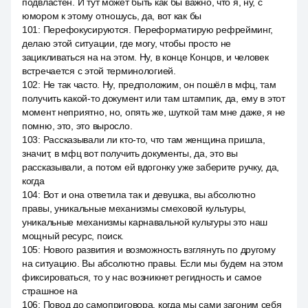
подвластен. И тут может быть как бы важно, что я, ну, с
юмором к этому отношусь, да, вот как бы
101
:
Перефокусируются. Переформатирую рефрейминг,
делаю этой ситуации, где могу, чтобы просто не
зацикливаться на на этом. Ну, в конце Концов, и человек
встречается с этой терминологией.
102
:
Не так часто. Ну, предположим, он пошёл в мфц, там
получить какой-то документ или там штампик, да, ему в этот
момент неприятно, но, опять же, шуткой там мне даже, я не
помню, это, это выросло.
103
:
Рассказывали ли кто-то, что там женщина пришла,
значит, в мфц вот получить документы, да, это вы
рассказывали, а потом ей вдогонку уже заберите ручку, да,
когда
104
:
Вот и она ответила так и девушка, вы абсолютно
правы, уникальные механизмы смеховой культуры,
уникальные механизмы карнавальной культуры это наш
мощный ресурс, поиск.
105
:
Нового развития и возможность взглянуть по другому
на ситуацию. Вы абсолютно правы. Если мы будем на этом
фиксироваться, то у нас возникнет регидность и самое
страшное на
106
:
Повод до самоприговора, когда мы сами загоним себя