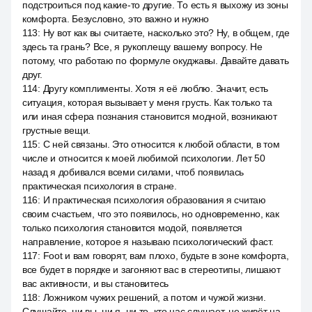
подстроиться под какие-то другие. То есть я выхожу из зоны
комфорта. Безусловно, это важно и нужно
113
:
Ну вот как вы считаете, насколько это? Ну, в общем, где
здесь та грань? Все, я рукоплещу вашему вопросу. Не
потому, что работаю по формуле окуджавы. Давайте давать
друг.
114
:
Другу комплименты. Хотя я её люблю. Значит, есть
ситуация, которая вызывает у меня грусть. Как только та
или иная сфера познания становится модной, возникают
грустные вещи.
115
:
С ней связаны. Это относится к любой области, в том
числе и относится к моей любимой психологии. Лет 50
назад я добивался всеми силами, чтоб появилась
практическая психология в стране.
116
:
И практическая психология образования я считаю
своим счастьем, что это появилось, но одновременно, как
только психология становится модой, появляется
направление, которое я называю психологический фаст.
117
:
Foot и вам говорят, вам плохо, будьте в зоне комфорта,
все будет в порядке и загоняют вас в стереотипы, лишают
вас активности, и вы становитесь
118
:
Ложником чужих решений, а потом и чужой жизни.
Слушайте, ни вы, ни я, ни то, кто нас слушает, не живёт на