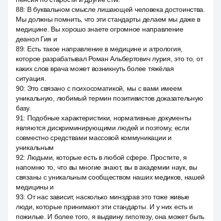
88
:
В буквальном смысле лишающей человека достоинства.
Мы должны помнить, что эти стандарты делаем мы даже в
медицине. Вы хорошо знаете огромное направление
деанол Гия и
89
:
Есть такое направление в медицине и атрология,
которое разрабатывал Роман Альбертович лурия, это то, от
каких слов врача может возникнуть более тяжёлая
ситуация.
90
:
Это связано с психосоматикой, мы с вами имеем
уникальную, любимый термин позитивистов доказательную
базу.
91
:
Подобные характеристики, нормативные документы
являются дискриминирующими людей и поэтому, если
совместно средствами массовой коммуникации и
уникальным
92
:
Людьми, которые есть в любой сфере. Простите, я
напомню то, что вы многие знают, вы в академии наук, вы
связаны с уникальным сообществом наших медиков, нашей
медицины и
93
:
От нас зависит, насколько минздрав это тоже живые
люди, которые принимают эти стандарты. И у них есть и
пожилые. И более того, я выдвину гипотезу, она может быть