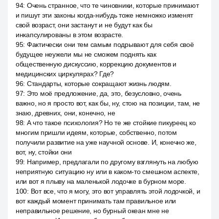
94
:
Очень странное, что те чиновники, которые принимают
и пишут эти законы когда-нибудь тоже немножко изменят
свой возраст, они застанут и не будут как бы
инкапсулированы в этом возрасте.
95
:
Фактически они тем самым подрывают для себя своё
будущее неужели мы не сможем поднять как
общественную дискуссию, коррекцию документов и
медицинских циркулярах? Где?
96
:
Стандарты, которые сокращают жизнь людям.
97
:
Это моё предложение, да, это, безусловно, очень
важно, но я просто вот, как бы, ну, стою на позиции, там, не
знаю, древних, они, конечно, не
98
:
А что такое психология? Но те же стойкие пикуреец ко
многим пришли идеям, которые, собственно, потом
получили развитие на уже научной основе. И, конечно же,
вот, ну, стойки они
99
:
Например, предлагали по другому взглянуть на любую
неприятную ситуацию ну или в каком-то смешном аспекте,
или вот я плыву на маленькой лодочке в бурном море.
100
:
Вот все, что я могу, это вот управлять этой лодочкой, и
вот каждый момент принимать там правильное или
неправильное решение, но бурный океан мне не