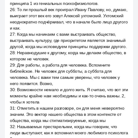
принципа 1 из гениальных психофизиологов.
26
:
То ли прошлый век проиграл Ивану Павлову, но, думаю,
выиграет этот век его зовут Алексей ухтомский. Ухтомский
неоднократно подчёркивал, что в начале было лицо другого
и как.
27
:
Когда мы начинаем с вами выстраивать общество,
выстраивать культуру, где приоритетом является значимый
другой, когда мы исповедуем принципы поддержки другого.
28
:
Неравнодушие к другому, когда мы делаем общество, в
котором не человек.
29
:
Для работы, а работа для человека. Вспомните
библейское. Не человек для субботы, а суббота для
человека. Мы с вами тем самым уверены, что человек у
него появится. Возмо,
30
:
Возможности немало и долго жить. Я считаю, что вот эти
моменты крайне нам необходимы и как-то очень важны. 2,
чтобы я хотела
31
:
Отметить в нашем разговоре, он для меня невероятно
значим. Это вектор нашего общества в этом контексте от
общества, когда мы стигматизируемые, когда мы
32
:
Называемых престарелыми, когда мы говорим, что
люди выступают, как я вспомнил моего любимого психолога