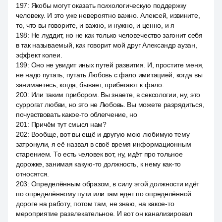
197
:
Якобы могут оказать психологическую поддержку
человеку. И это уже невероятно важно. Алексей, извините,
то, что вы говорите, и важно, и нужно, и ценно, и я
198
:
Не луддит, но не как только человечество загонит себя
в так называемый, как говорит мой друг Александр аузан,
эффект колеи.
199
:
Оно не увидит иных путей развития. И, простите меня,
не надо путать, путать Любовь с фало имитацией, когда вы
занимаетесь, когда, бывает, прибегают к фало.
200
:
Или таким прибором. Вы знаете, в сексологии, ну, это
суррогат любви, но это не Любовь. Вы можете разрядиться,
почувствовать какое-то облегчение, но
201
:
Причём тут смысл нам?
202
:
Вообще, вот вы ещё и другую мою любимую тему
затронули, я её назвал в своё время информационным
старением. То есть человек вот, ну, идёт про тольное
дорожке, занимая какую-то должность, к нему как-то
относятся.
203
:
Определённым образом, в силу этой должности идёт
по определённому пути или там едет по определённой
дороге на работу, потом там, не знаю, на какое-то
мероприятие развлекательное. И вот он канализировал