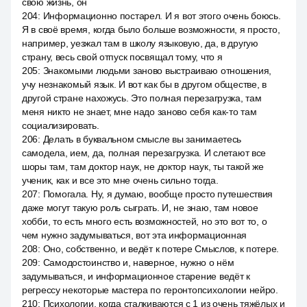
свою жизнь, он
204
:
Информационно постарел. И я вот этого очень боюсь.
Я в своё время, когда было больше возможности, я просто,
например, уезжал там в школу языковую, да, в другую
страну, весь свой отпуск посвящал тому, что я
205
:
Знакомыми людьми заново выстраиваю отношения,
учу незнакомый язык. И вот как бы в другом обществе, в
другой стране нахожусь. Это полная перезагрузка, там
меня никто не знает, мне надо заново себя как-то там
социализировать.
206
:
Делать в буквальном смысле вы занимаетесь
самодела, ием, да, полная перезагрузка. И слетают все
шоры там, там доктор наук, не доктор наук, ты такой же
ученик, как и все это мне очень сильно тогда.
207
:
Помогала. Ну, я думаю, вообще просто путешествия
даже могут такую роль сыграть. И, не знаю, там новое
хобби, то есть много есть возможностей, но это вот то, о
чем нужно задумываться, вот эта информационная
208
:
Оно, собственно, и ведёт к потере Смыслов, к потере.
209
:
Самодостоинство и, наверное, нужно о нём
задумываться, и информационное старение ведёт к
регрессу некоторые мастера по геронтопсихологии нейро.
210
:
Психологии, когда сталкиваются с 1 из очень тяжёлых и