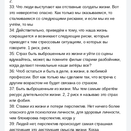
2.
33
:
Что люди выступают как отставные солдаты жизни. Вот
это невероятно опасно. Как только мы оказываемся, то
сталкиваемся со следующими рисками, и если мы их не
учтём, то мы
34
:
Действительно, приведём к тому, что наша жизнь
сокращается и возникают следующие риски, которые
приводят к тем стрессовым ситуациям, о которых вы
говорите. 1 риск, риск.
35
:
Страх быть выброшенным из жизни и уйти со сцены
вдумайтесь, может, вы помните фильм старики разбойники,
когда делают гениальные наши актёры все?
36
:
Чтоб остаться и быть в деле, в жизни, в любимой
профессии. Вот как только мы сделаем так, что встреча с
другим возрастом не будет связана со страхом.
37
:
Быть выброшенным из жизни. Мы тем самым обретём
ресурс длительности жизни. 2, 2 риск я называю это страх
или фобия.
38
:
Ставки из жизни и потери перспектив. Нет ничего более
опасного для психологии личности, для здоровья личности,
чем блокировка перспектив, когда у
39
:
Людей нет, перспектив происходит самая страшная
деструкция это деструкция смысла жизни. Когда