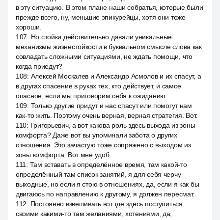
в эту ситуацию. В этом плане наши собратья, которые были
прежде всего, ну, меньшие эпикурейцы, хотя они тоже
хороши.
107
:
Но стойки действительно давали уникальные
механизмы жизнестойкости в буквальном смысле слова как
совладать сложными ситуациями, не ждать помощи, что
когда приедут?
108
:
Алексей Москалев и Александр Асмолов и их спасут, а
в другах спасение в руках тех, кто действует, и самое
опасное, если мы приговорим себя к ожиданию.
109
:
Только другие придут и нас спасут или помогут нам
как-то жить. Поэтому очень верная, верная стратегия. Вот.
110
:
Григорьевич, а вот какова роль здесь выхода из зоны
комфорта? Даже вот вы упоминали забота о других
отношения. Это зачастую тоже сопряжено с выходом из
зоны комфорта. Вот мне удоб.
111
:
Там вставать в определённое время, там какой-то
определённый там список занятий, я для себя черчу
выходные, но если я стою в отношениях, да, если я как бы
двигаюсь по направлению к другому, я должен пересмат.
112
:
Постоянно взвешивать вот где здесь поступиться
своими какими-то там желаниями, хотениями, да,