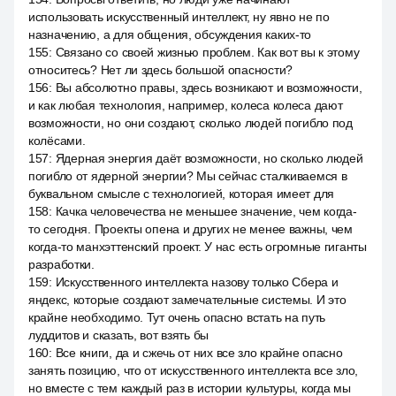
использовать искусственный интеллект, ну явно не по
назначению, а для общения, обсуждения каких-то
155
:
Связано со своей жизнью проблем. Как вот вы к этому
относитесь? Нет ли здесь большой опасности?
156
:
Вы абсолютно правы, здесь возникают и возможности,
и как любая технология, например, колеса колеса дают
возможности, но они создают, сколько людей погибло под
колёсами.
157
:
Ядерная энергия даёт возможности, но сколько людей
погибло от ядерной энергии? Мы сейчас сталкиваемся в
буквальном смысле с технологией, которая имеет для
158
:
Качка человечества не меньшее значение, чем когда-
то сегодня. Проекты опена и других не менее важны, чем
когда-то манхэттенский проект. У нас есть огромные гиганты
разработки.
159
:
Искусственного интеллекта назову только Сбера и
яндекс, которые создают замечательные системы. И это
крайне необходимо. Тут очень опасно встать на путь
луддитов и сказать, вот взять бы
160
:
Все книги, да и сжечь от них все зло крайне опасно
занять позицию, что от искусственного интеллекта все зло,
но вместе с тем каждый раз в истории культуры, когда мы