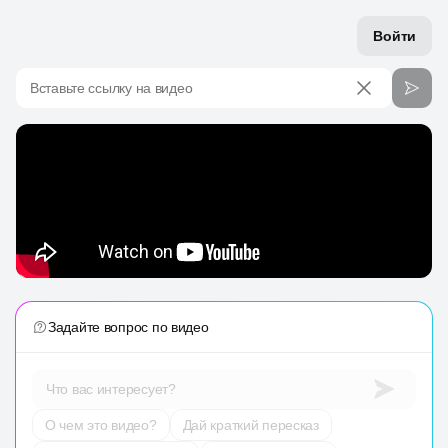
Войти
Вставьте ссылку на видео
Задайте вопрос по видео
Что вас интересует?
О чем это видео?
Дай краткий пересказ