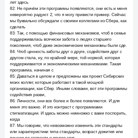
лет здесь
82
:
Не причём эти программы появляются, они есть и меня
невероятно радуют. 2, что я могу привести пример. Сейчас
мы буквально обсуждали с своими коллегами из Сбера, как
сделать
83
:
Так, с помощью финансовых механизмов, чтоб в семье
поддерживалась всячески забота о людях старшего
поколения, чтоб даже экономические механизмы были сде.
84
:
Чтоб ценность заботы друг о друге, содействия друг с
другом стала, ну, по крайней мере, той нормой, которая
поддерживается и экономическими механизмами. Такая
программа, начиная с
85
:
Даваться в целом и предложены как проект Сибирских
моих коллег, которые работают в такой мощной
организации, как Сбер. Иными словами, вот эти программы
содействия разви,
86
:
Личности, они все более и более появляются. И для
меня это важно. И это контраст с программами
стигматизации. И здесь можно немножко с вами поспорить,
когда
87
:
Мы говорим, что невозможно изменить эти стандарты
или характеристики типа стандарты, возраст дожития или
пенсия по старости и другие стиг.