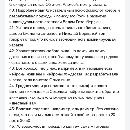
блокируется поиск. Об этом, Алексей, я хочу сказать.
40
:
Подробнее был блистательный психофизиолог, который
разрабатывал подходы к поиску его Роли в развитии
индивидуальности его звали Вадим Ротенберг, он
41
:
Ученик и последователь гениального биомеханика,
автора биологии активности Николай Бернштейн он
говорил о том, что поиск в эволюции есть доминирующая
характе.
42
:
Характеристика любого вида, но поиск как поиск
движения к новизне, к необычному это уникальное родовое
черта нашего с вами вида хомосапиенс.
43
:
Вот хорошо, что у нас, например, в гиппокампе есть
нейроны новизны и нейроны тождества, их разрабатывала
и вела, вела понятие Ольга вино.
44
:
Градова ученица великого, тоже психофизиолога
Евгения николаевича Соколова нейроны новизны обратите
внимание, как только блокируется поиск, наступает
известный вам.
45
:
Болезни старения, например, альцгеймер. Это связано
с тем, что если мы лишаем людей в любом возрасте в 20
лет, в 30 50
46
:
70 возможности поиска, то мы тем самым готовим