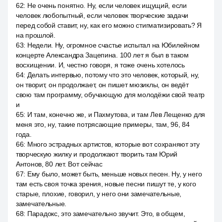
62
:
Не очень понятно. Ну, если человек ищущий, если
человек любопытный, если человек творческие задачи
перед собой ставит, ну, как его можно стигматизировать? Я
на прошлой.
63
:
Недели. Ну, огромное счастье испытал на Юбилейном
концерте Александра Зацепина. 100 лет я был в таком
восхищении. И, честно говоря, я тоже очень хотелось
64
:
Делать интервью, потому что это человек, который, ну,
он творит, он продолжает, он пишет мюзиклы, он ведёт
свою там программу, обучающую для молодёжи свой театр
и
65
:
И там, конечно же, и Пахмутова, и там Лев Лещенко для
меня это, ну, такие потрясающие примеры, там, 96, 84
года.
66
:
Много эстрадных артистов, которые вот сохраняют эту
творческую жилку и продолжают творить там Юрий
Антонов, 80 лет. Вот сейчас
67
:
Ему было, может быть, меньше новых песен. Ну, у него
там есть своя точка зрения, новые песни пишут те, у кого
старые, плохие, говорил, у него они замечательные,
замечательные.
68
:
Парадокс, это замечательно звучит. Это, в общем,