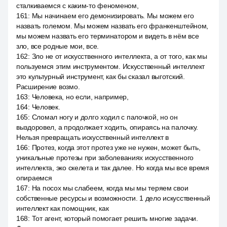
сталкиваемся с каким-то феноменом,
161
:
Мы начинаем его демонизировать. Мы можем его
назвать големом. Мы можем назвать его франкенштейном,
мы можем назвать его терминатором и видеть в нём все
зло, все родные мои, все.
162
:
Зло не от искусственного интеллекта, а от того, как мы
пользуемся этим инструментом. Искусственный интеллект
это культурный инструмент, как бы сказал выготский.
Расширение возмо.
163
:
Человека, но если, например,
164
:
Человек.
165
:
Сломал ногу и долго ходил с палочкой, но он
выздоровел, а продолжает ходить, опираясь на палочку.
Нельзя превращать искусственный интеллект в
166
:
Протез, когда этот протез уже не нужен, может быть,
уникальные протезы при заболеваниях искусственного
интеллекта, эко скелета и так далее. Но когда мы все время
опираемся
167
:
На посох мы слабеем, когда мы мы теряем свои
собственные ресурсы и возможности. 1 дело искусственный
интеллект как помощник, как
168
:
Тот агент, который помогает решить многие задачи.