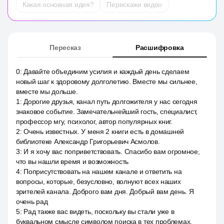
Какая основная идея?
Перескажи видео
Пересказ
Расшифровка
0
:
Давайте объединим усилия и каждый день сделаем
новый шаг к здоровому долголетию. Вместе мы сильнее,
вместе мы дольше.
1
:
Дорогие друзья, канал путь долгожителя у нас сегодня
знаковое событие. Замечательнейший гость, специалист,
профессор мгу, психолог, автор популярных книг.
2
:
Очень известных. У меня 2 книги есть в домашней
библиотеке Александр Григорьевич Асмолов.
3
:
И я хочу вас поприветствовать. Спасибо вам огромное,
что вы нашли время и возможность
4
:
Поприсутствовать на нашем канале и ответить на
вопросы, которые, безусловно, волнуют всех наших
зрителей канала. Доброго вам дня. Добрый вам день. Я
очень рад
5
:
Рад также вас видеть, поскольку вы стали уже в
буквальном смысле символом поиска в тех проблемах,