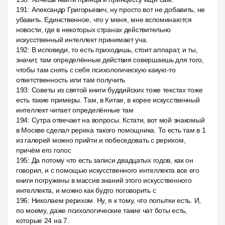
191
:
Александр Григорьевич, ну просто вот не добавить, не
убавить. Единственное, что у меня, мне вспоминаются
новости, где в некоторых странах действительно
искусственный интеллект принимает уча.
192
:
В исповеди, то есть приходишь, стоит аппарат, и ты,
значит, там определённые действия совершаешь для того,
чтобы там снять с себя психологическую какую-то
ответственность или там получить
193
:
Советы из святой книги буддийских тоже текстах тоже
есть такие примеры. Там, в Китае, в корее искусственный
интеллект читает определённые там
194
:
Сутра отвечает на вопросы. Кстати, вот мой знакомый
в Москве сделал рериха такого помощника. То есть там в 1
из галерей можно прийти и побеседовать с рерихом,
причём его голос
195
:
Да потому что есть записи двадцатых годов, как он
говорил, и с помощью искусственного интеллекта все его
книги погружены в массив знаний этого искусственного
интеллекта, и можно как будто поговорить с
196
:
Николаем рерихом. Ну, я к тому, что попытки есть. И,
по моему, даже психологические такие чат боты есть,
которые 24 на 7.