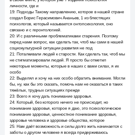
личности, где и
19
:
Подходы Такому направлению, которое в нашей стране
создал Борис Герасимович Ананьев, 1 из блестящих
психологов, который называется онтопсихология, оно
связано и с геронтологией.
20
:
И с различными проблематиками старения. Поэтому
перед нами вопрос, как сделать так, чтоб мы сами в нашей
социокультурной ситуации развития не под
21
:
Поталкивали людей к старости. Как сделать так, чтоб мы
не стигматизировали людей. Я просто бы отметил
некоторые моменты, которые в наших с вами силах, я их
особо
22
:
Выделял и хочу на них особо обратить внимание. Могли
бы, ну, как бы это сказать, помочь нам не оказаться в таких
тяжёлых, трудных ситуациях прежде
23
:
Всего я хочу дать понимание здоровья.
24
:
Который, без которого ничего не происходит, но
понимание здоровья, которое я даю, это психологическое
понимание здоровья, ценностное понимание здоровья,
здоровье человека и здоровье общества, которое
25
:
Нам даёт возможность и силы долго жить начинается с
заботы о другом человеке я всегда придерживаюсь