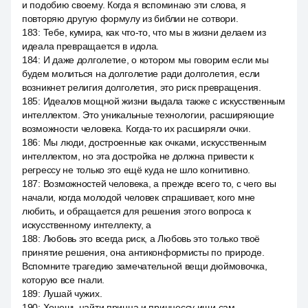
и подобию своему. Когда я вспоминаю эти слова, я
повторяю другую формулу из библии не сотвори.
183
:
Тебе, кумира, как что-то, что мы в жизни делаем из
идеала превращается в идола.
184
:
И даже долголетие, о котором мы говорим если мы
будем молиться на долголетие ради долголетия, если
возникнет религия долголетия, это риск превращения.
185
:
Идеалов мощной жизни выдала также с искусственным
интеллектом. Это уникальные технологии, расширяющие
возможности человека. Когда-то их расширяли очки.
186
:
Мы люди, достроенные как очками, искусственным
интеллектом, но эта достройка не должна привести к
регрессу не только это ещё куда не шло когнитивно.
187
:
Возможностей человека, а прежде всего то, с чего вы
начали, когда молодой человек спрашивает, кого мне
любить, и обращается для решения этого вопроса к
искусственному интеллекту, а
188
:
Любовь это всегда риск, а Любовь это только твоё
принятие решения, она антиконформисты по природе.
Вспомните трагедию замечательной вещи дюймовочка,
которую все гнали.
189
:
Лушай чужих.
190
:
Хочешь найти принца и принцессу ищи сам.