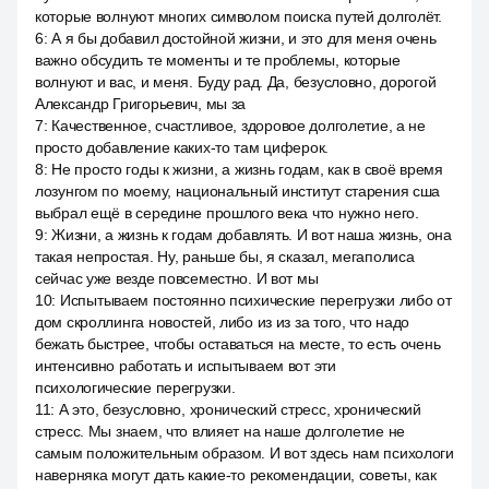
которые волнуют многих символом поиска путей долголёт.
6
:
А я бы добавил достойной жизни, и это для меня очень
важно обсудить те моменты и те проблемы, которые
волнуют и вас, и меня. Буду рад. Да, безусловно, дорогой
Александр Григорьевич, мы за
7
:
Качественное, счастливое, здоровое долголетие, а не
просто добавление каких-то там циферок.
8
:
Не просто годы к жизни, а жизнь годам, как в своё время
лозунгом по моему, национальный институт старения сша
выбрал ещё в середине прошлого века что нужно него.
9
:
Жизни, а жизнь к годам добавлять. И вот наша жизнь, она
такая непростая. Ну, раньше бы, я сказал, мегаполиса
сейчас уже везде повсеместно. И вот мы
10
:
Испытываем постоянно психические перегрузки либо от
дом скроллинга новостей, либо из из за того, что надо
бежать быстрее, чтобы оставаться на месте, то есть очень
интенсивно работать и испытываем вот эти
психологические перегрузки.
11
:
А это, безусловно, хронический стресс, хронический
стресс. Мы знаем, что влияет на наше долголетие не
самым положительным образом. И вот здесь нам психологи
наверняка могут дать какие-то рекомендации, советы, как