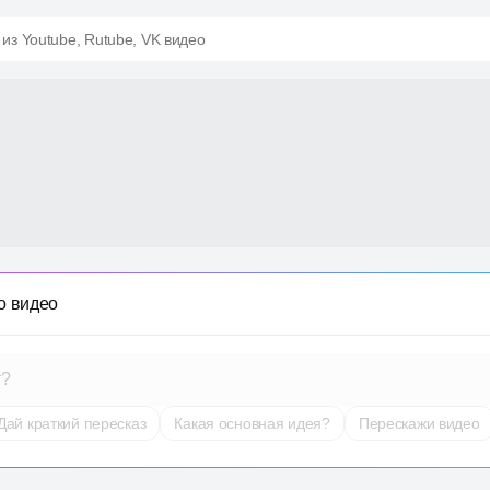
 из Youtube, Rutube, VK видео
о видео
т?
Дай краткий пересказ
Какая основная идея?
Перескажи видео