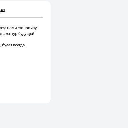
ка
ред нами станок чпу,
ать контур будущей
 будет всегда.