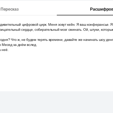
Пересказ
Расшифров
дивительный цифровой цирк. Меня зовут кейн. Я ваш конферансье. Я 
ицательный сердце, собирательный мозг сминать. Ой, штуки, которые
годня? Что ж, не будем терять времени, давайте же начинать шоу денг
ло Месед за днём вслед.
а неё.