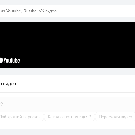
 из Youtube, Rutube, VK видео
о видео
т?
Дай краткий пересказ
Какая основная идея?
Перескажи видео