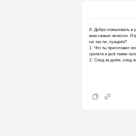
0
:
Добро пожаловать в у
вам самые челюсти. Отр
не так ли, пузырёк?
1
:
Что ты приготовил се
гратата и jack также га
2
:
След за днём, след з