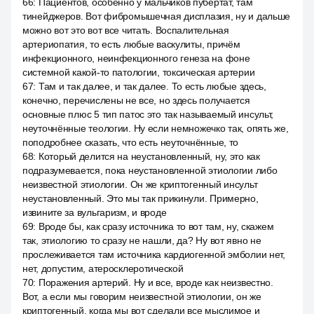
66
:
Пациентов, особенно у мальчиков пубертат, там
тинейджеров. Вот фибромышечная дисплазия, ну и дальше
можно вот это вот все читать. Воспалительная
артериопатия, то есть любые васкулиты, причём
инфекционного, неинфекционного генеза на фоне
системной какой-то патологии, токсическая артерии
67
:
Там и так далее, и так далее. То есть любые здесь,
конечно, перечислены не все, но здесь получается
основные плюс 5 тип патос это так называемый инсульт,
неуточнённые теологии. Ну если немножечко так, опять же,
поподробнее сказать, что есть неуточнённые, то
68
:
Который делится на неустановленный, ну, это как
подразумевается, пока неустановленной этиологии либо
неизвестной этиологии. Он же криптогенный инсульт
неустановленный. Это мы так прикинули. Примерно,
извините за вульгаризм, и вроде
69
:
Вроде бы, как сразу источника то вот там, ну, скажем
так, этиологию то сразу не нашли, да? Ну вот явно не
прослеживается там источника кардиогенной эмболии нет,
нет, допустим, атеросклеротической
70
:
Поражения артерий. Ну и все, вроде как неизвестно.
Вот, а если мы говорим неизвестной этиологии, он же
криптогенный, когда мы вот сделали все мыслимое и