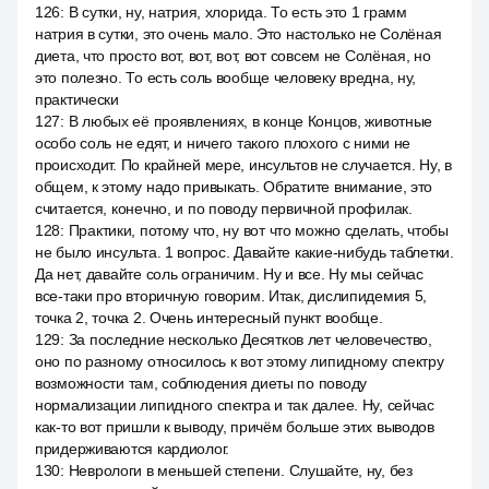
126
:
В сутки, ну, натрия, хлорида. То есть это 1 грамм
натрия в сутки, это очень мало. Это настолько не Солёная
диета, что просто вот, вот, вот, вот совсем не Солёная, но
это полезно. То есть соль вообще человеку вредна, ну,
практически
127
:
В любых её проявлениях, в конце Концов, животные
особо соль не едят, и ничего такого плохого с ними не
происходит. По крайней мере, инсультов не случается. Ну, в
общем, к этому надо привыкать. Обратите внимание, это
считается, конечно, и по поводу первичной профилак.
128
:
Практики, потому что, ну вот что можно сделать, чтобы
не было инсульта. 1 вопрос. Давайте какие-нибудь таблетки.
Да нет, давайте соль ограничим. Ну и все. Ну мы сейчас
все-таки про вторичную говорим. Итак, дислипидемия 5,
точка 2, точка 2. Очень интересный пункт вообще.
129
:
За последние несколько Десятков лет человечество,
оно по разному относилось к вот этому липидному спектру
возможности там, соблюдения диеты по поводу
нормализации липидного спектра и так далее. Ну, сейчас
как-то вот пришли к выводу, причём больше этих выводов
придерживаются кардиолог.
130
:
Неврологи в меньшей степени. Слушайте, ну, без