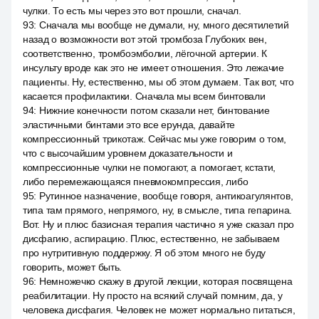
чулки. То есть мы через это вот прошли, сначал.
93
:
Сначала мы вообще не думали, ну, много десятилетий
назад о возможности вот этой тромбоза Глубоких вен,
соответственно, тромбоэмболии, лёгочной артерии. К
инсульту вроде как это не имеет отношения. Это лежачие
пациенты. Ну, естественно, мы об этом думаем. Так вот, что
касается профилактики. Сначала мы всем бинтовали
94
:
Нижние конечности потом сказали нет, бинтование
эластичными бинтами это все ерунда, давайте
компрессионный трикотаж. Сейчас мы уже говорим о том,
что с высочайшим уровнем доказательности и
компрессионные чулки не помогают, а помогает, кстати,
либо перемежающаяся пневмокомпрессия, либо
95
:
Рутинное назначение, вообще говоря, антикоагулянтов,
типа там прямого, непрямого, ну, в смысле, типа гепарина.
Вот. Ну и плюс базисная терапия частично я уже сказал про
дисфагию, аспирацию. Плюс, естественно, не забываем
про нутритивную поддержку. Я об этом много не буду
говорить, может быть.
96
:
Немножечко скажу в другой лекции, которая посвящена
реабилитации. Ну просто на всякий случай помним, да, у
человека дисфагия. Человек не может нормально питаться,