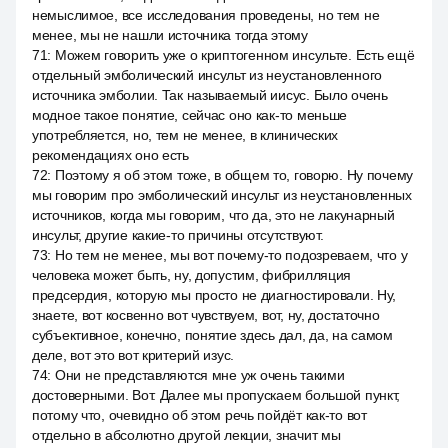
немыслимое, все исследования проведены, но тем не
менее, мы не нашли источника тогда этому
71
:
Можем говорить уже о криптогенном инсульте. Есть ещё
отдельный эмболический инсульт из неустановленного
источника эмболии. Так называемый иисус. Было очень
модное такое понятие, сейчас оно как-то меньше
употребляется, но, тем не менее, в клинических
рекомендациях оно есть
72
:
Поэтому я об этом тоже, в общем то, говорю. Ну почему
мы говорим про эмболический инсульт из неустановленных
источников, когда мы говорим, что да, это не лакунарный
инсульт, другие какие-то причины отсутствуют.
73
:
Но тем не менее, мы вот почему-то подозреваем, что у
человека может быть, ну, допустим, фибрилляция
предсердия, которую мы просто не диагностировали. Ну,
знаете, вот косвенно вот чувствуем, вот, ну, достаточно
субъективное, конечно, понятие здесь дал, да, на самом
деле, вот это вот критерий изус.
74
:
Они не представляются мне уж очень такими
достоверными. Вот. Далее мы пропускаем большой пункт,
потому что, очевидно об этом речь пойдёт как-то вот
отдельно в абсолютно другой лекции, значит мы