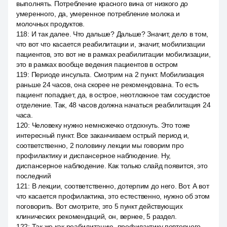
выполнять. Потребление красного вина от низкого до
умеренного, да, умеренное потребление молока и
молочных продуктов.
118
:
И так далее. Что дальше? Дальше? Значит, дело в том,
что вот что касается реабилитации и, значит, мобилизации
пациентов, это вот не в рамках реабилитации мобилизации,
это в рамках вообще ведения пациентов в остром
119
:
Периоде инсульта. Смотрим на 2 пункт. Мобилизация
раньше 24 часов, она скорее не рекомендована. То есть
пациент попадает, да, в острое, неотложное там сосудистое
отделение. Так, 48 часов должна начаться реабилитация 24
часа.
120
:
Человеку нужно немножечко отдохнуть. Это тоже
интересный пункт. Все заканчиваем острый период и,
соответственно, 2 половину лекции мы говорим про
профилактику и диспансерное наблюдение. Ну,
диспансерное наблюдение. Как только слайд появится, это
последний
121
:
В лекции, соответственно, дотерпим до него. Вот. А вот
что касается профилактика, это естественно, нужно об этом
поговорить. Вот смотрите, это 5 пункт действующих
клинических рекомендаций, он, вернее, 5 раздел.
122
:
Так же как реабилитацию, профилактику повторного