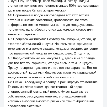
инсульт. Ну, например, если мы видим, вот, да, видим
стеноз, но при этом этот стеноз меньше 50%, все совпадает,
да, и там вроде бы как склеротическая
44
:
Поражение и вроде как совпадает вот этот вот эта
артерия с, значит, бассейном, кровоснабжение этого
инфаркта но тем не менее, мы вот не до конца уверены,
потому что, ну, слабоват стеноз, да, маловат стеноз для
такого вот серьёзно
45
:
Процесса как инсульт. Поэтому мы говорим, что это, да,
атеротромботический инсульт. Но, возможно, примерно
тоже самое мы можем сказать, когда мы говорим, допустим,
про ишемический инсульт, ну, следующего, 2 подтипа,
46
:
Кардиоэмболический инсульт. Ну, здесь я на 1 слайде
уже все вот эти варианты, чтоб уж сильно там не нудить.
Прошу прощения, да, значит, про вот эти варианты. Вот он
достоверный, когда мы чётко имеем наличие кардиальной
кардиальных источников эмболии высокого
47
:
Риска. В следующем слайде я расшифрую это понятие.
То есть мы чётко знаем, да, вот клапанный порок,
оперированный клапанный порок. Ну вот куда уж тут,
собственно, рассуждать конечно, это кардиогенный
источник эмболии высокого риска или там фибрилляция
предсердия в отличие