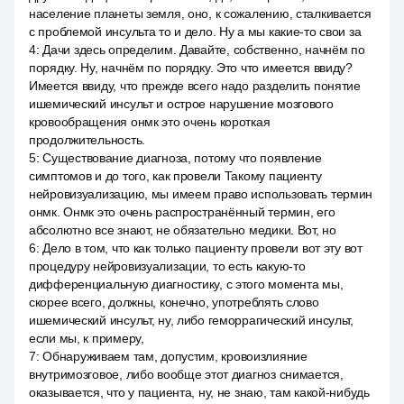
население планеты земля, оно, к сожалению, сталкивается
с проблемой инсульта то и дело. Ну а мы какие-то свои за
4
:
Дачи здесь определим. Давайте, собственно, начнём по
порядку. Ну, начнём по порядку. Это что имеется ввиду?
Имеется ввиду, что прежде всего надо разделить понятие
ишемический инсульт и острое нарушение мозгового
кровообращения онмк это очень короткая
продолжительность.
5
:
Существование диагноза, потому что появление
симптомов и до того, как провели Такому пациенту
нейровизуализацию, мы имеем право использовать термин
онмк. Онмк это очень распространённый термин, его
абсолютно все знают, не обязательно медики. Вот, но
6
:
Дело в том, что как только пациенту провели вот эту вот
процедуру нейровизуализации, то есть какую-то
дифференциальную диагностику, с этого момента мы,
скорее всего, должны, конечно, употреблять слово
ишемический инсульт, ну, либо геморрагический инсульт,
если мы, к примеру,
7
:
Обнаруживаем там, допустим, кровоизлияние
внутримозговое, либо вообще этот диагноз снимается,
оказывается, что у пациента, ну, не знаю, там какой-нибудь