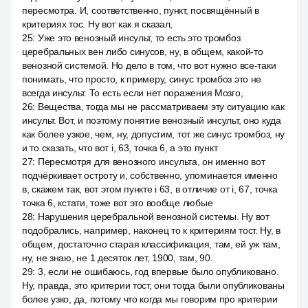
пересмотра. И, соответственно, пункт, посвящённый в
критериях тос. Ну вот как я сказал,
25
:
Уже это венозный инсульт, то есть это тромбоз
церебральных вен либо синусов, ну, в общем, какой-то
венозной системой. Но дело в том, что вот нужно все-таки
понимать, что просто, к примеру, синус тромбоз это не
всегда инсульт. То есть если нет поражения Мозго,
26
:
Вещества, тогда мы не рассматриваем эту ситуацию как
инсульт. Вот, и поэтому понятие венозный инсульт, оно куда
как более узкое, чем, ну, допустим, тот же синус тромбоз, ну
и то сказать, что вот i, 63, точка 6, а это пункт
27
:
Пересмотря для венозного инсульта, он именно вот
подчёркивает остроту и, собственно, упоминается именно
в, скажем так, вот этом пункте i 63, в отличие от i, 67, точка
точка 6, кстати, тоже вот это вообще любые
28
:
Нарушения церебральной венозной системы. Ну вот
подобрались, например, наконец то к критериям тост. Ну, в
общем, достаточно старая классификация, там, ей уж там,
ну, не знаю, не 1 десяток лет, 1900, там, 90.
29
:
3, если не ошибаюсь, год впервые было опубликовано.
Ну, правда, это критерии тост, они тогда были опубликованы
более узко, да, потому что когда мы говорим про критерии