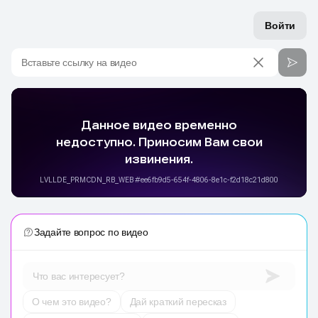
Войти
Вставьте ссылку на видео
Задайте вопрос по видео
Что вас интересует?
О чем это видео?
Дай краткий пересказ