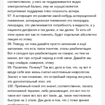
соответственно, у него не поддерживается водно
электролитный баланс, ему не осуществляется
интуитивная поддержка плюс опасность аспира.
97
:
А аспирация это развитие какой-нибудь аспирационной
пневмонии, аспирационная пневмония это лихорадка,
лихорадка, это увеличивается потребность в жидкости, а у
пациента дисфагия и так далее, и так далее. То есть об
этом нужно вот как-то помнить, будет отдельная абсолютно
лекция по этому
98
:
Поводу, но пока давайте просто запомним и ещё
запомним, что есть такое понятие, этапы реабилитации.
Вот я сегодня про реабилитацию не говорю, но тем не
менее, вот про острый период в этой связи. Давайте мы
пару слайдов, наверное, этому
99
:
Посвятим. Почему? Так вот, дело в том, что, ну вот я
вроде себя всю жизнь считал неотложным неврологом.
Значит, я там понимаю, что острейший период инсульта,
это догоспитальный этап, это
100
:
Приёмный покой это значит, соответственно, палата
интенсивной терапии, либо реанимация, это вот что-то
такое вот такое вот, вот, вот такое, да, такое неотложное,
быстрое на 1 этапе. Дак дело в том, что с точки зрения
реабилитации