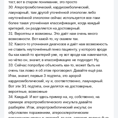
тост, вот в старом понимании, это просто
30
:
Атеротромботический, кардиоэмболический,
лакунарный, там другой уточнённой этиологии либо
неуточнённой этиологии сейчас используется все-таки
более такая уточнённая классификация, когда каждый
критерий, он разделяется на достоверный.
31
:
Вероятны и возможны. Это даёт нам очень много
возможности. Вот какой-то, ну скажем так.
32
:
Какого-то уточнения диагнозов и даёт нам возможность
не ставить неуточнённый генез пациенту, у которого вроде
бы как какой-то критерий уже, ну вот вроде как намечается,
но чётко он, значит, в классификацию не подходит. Ну,
33
:
Сейчас попробую объяснить как-то, может быть не
очень так ловко я об этом проговорил. Давайте ещё раз.
Итак, значит, первые 3 подтипа, это аророй
кардиоэмболический, ну и, соответственно, лакунарный.
Вот эти 3/1 подтипа, они делятся на достоверные,
вероятные, возможные
34
:
Каждый. И вот здесь пример на, ну, собственно, на
примере атеротромботического инсульта давайте
разберём. Итак, атеротромботический инсульт, он
обусловлен поражением, атеросклеротическим
поражением крупных артерий, то есть артерия должна быть