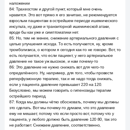
наложении
84
:
Трахеостом и другой пункт, который мне очень
нравится. Это вот прямо я его зачитаю, не рекомендуется
взрослым пациентам в острейшем периоде ишемического
инсульта, ну даже и транзиторной ишемической атаки,
вроде бы как уже и симптоматики нет.
85
:
Но, тем не менее, снижение артериального давления с
целью улучшения исхода. То есть получается, ну, кроме
тромболизиса, о котором я сегодня как-то не говорю. Вот, то
есть получается, что если пациент, у него артериальное
давление не такое уж высокое, и нам почему-то
86
:
Это давление не нужно снижать вот для чего-то
определённого. Ну, например, для того, чтобы провести
реперфузионную терапию, так и не надо тогда снижать,
если у пациента давление превышает 220 на 120.
Безусловно, мы можем говорить о гипенозиды терапии
острейшего период.
87
:
Когда мы должны чётко обосновать, почему мы должны
это сделать. Вот мы почему-то думаем, что это давление
ему не мешает, потому что если просто вот, потому что у
пациента, у любого должно быть давление 120 80, так это
не работает. Снижаем давление, соответственно,