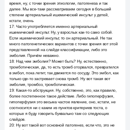
время, ну, с точки зрения этиологии, патогенеза и так
далее. Мы все-таки рассматриваем сегодня в большей
степени артериальный ишемический инсульт у детей,
кстати, очень
17
:
Часто употребляется именно артериальный
ишемический инсульт. Ну, у взрослых как-то само собой.
Если ишемический инсульт, то он артериальный. Не так
много патогенетических вариантов с точки зрения вот этой
представленной на слайде классификации, либо это
эмболия. Причём неважно.
18
:
Над чем эмболия? Может быть? Ну, естественно,
тромботическая, да, то есть тромб оторвался, превратился
в эмбол, пока летит, так движется по сосуду. Это эмбол, как
только где-то застревает снова тромб. Ну вот такая вот
эмболия, тромбоз, тромботическая.
19
:
Какая-то абструкция. Ну, собственно, это, как правило,
более постепенное такое действие. Либо гипоперфузия,
гипоперфузия это весьма частое явление, оно, кстати, не
соотносится ни с каким из пунктов критериев тоста, о
которых я буду говорить буквально там со следующих
слайдов.
20
:
Ну вот такой вот основной патогенез, если что, это не