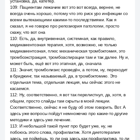
установка, да, катетер.
109
:
Пациентам лежачим вот это вот всегда, вернее, не
всегда очень хорошо, потому что это риск уро инфекции со
всеми вытекающими какими-то последствиями. Как я
сказал, я не говорю про репозиория патологии, просто
скажу, что вот она
110
:
Есть, да, внутривенная, системная, как правило,
медикаментозная терапия, хотя, возможно, не только
медикаментозная, плюс механическая тромбэктомия, это
тромбоэкстракция, тромбоаспирации там и так далее. Ну и,
может быть, ещё вот это этапная, да, сначала
111
:
Значит, тромболизис проведён, а потом, ну, переходит
в бриджинг, так называемый, да, в тромбэктомию. Это
отдельная тема, отдельная лекция, мы сейчас этого не
касаемся.
112
:
Ну, соответственно, я вот так перелистнул, да, хотя, в
общем, просто слайды там скрыты в моей лекции.
Соответственно, сейчас я не буду об этом говорить. Вот. А
здесь уже вопросы пойдут немножечко про какие-то другие
методики и здесь уже лечение.
113
:
И небольшой такой пункт про будет уже, ну, не
побоюсь этого слова, профилактик. Хотя диетотерапия
здесь, не поймёшь, то ли она здесь как профилактика, то ли