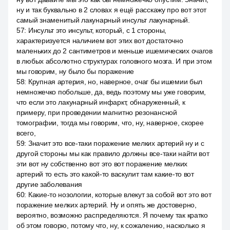
ну и так буквально в 2 словах я ещё расскажу про вот этот
самый знаменитый лакунарный инсульт лакунарный.
57
:
Инсульт это инсульт, который, с 1 стороны,
характеризуется наличием вот этих вот достаточно
маленьких до 2 сантиметров и меньше ишемических очагов
в любых абсолютно структурах головного мозга. И при этом
мы говорим, ну было бы поражение
58
:
Крупная артерия, но, наверное, очаг бы ишемии был
немножечко побольше, да, ведь поэтому мы уже говорим,
что если это лакунарный инфаркт, обнаруженный, к
примеру, при проведении магнитно резонансной
томографии, тогда мы говорим, что, ну, наверное, скорее
всего,
59
:
Значит это все-таки поражение мелких артерий ну и с
другой стороны мы как правило должны все-таки найти вот
эти вот ну собственно вот это вот поражение мелких
артерий то есть это какой-то васкулит там какие-то вот
другие заболевания
60
:
Какие-то нозологии, которые влекут за собой вот это вот
поражение мелких артерий. Ну и опять же достоверно,
вероятно, возможно распределяются. Я почему так кратко
об этом говорю, потому что, ну, к сожалению, насколько я