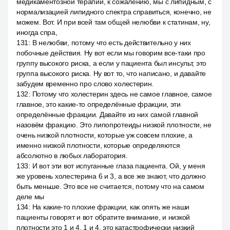
медикаментозной терапии, к сожалению, мы с липидным, с
нормализацией липидного спектра справиться, конечно, не
можем. Вот. И при всей там общей нелюбви к статинам, ну,
иногда спра,
131
:
В нелюбви, потому что есть действительно у них
побочные действия. Ну вот если мы говорим все-таки про
группу высокого риска, а если у пациента был инсульт, это
группа высокого риска. Ну вот то, что написано, и давайте
забудем временно про слово холестерин.
132
:
Потому что холестерин здесь не самое главное, самое
главное, это какие-то определённые фракции, эти
определённые фракции. Давайте из них самой главной
назовём фракцию. Это липопротеиды низкой плотности, не
очень низкой плотности, которые уж совсем плохие, а
именно низкой плотности, которые определяются
абсолютно в любых лаборатория.
133
:
И вот эти вот испуганные глаза пациента. Ой, у меня
же уровень холестерина 6 и 3, а все же знают, что должно
быть меньше. Это все не считается, потому что на самом
деле мы
134
:
На какие-то плохие фракции, как опять же наши
пациенты говорят и вот обратите внимание, и низкой
плотности это 1 и 4, 1 и 4, это катастрофически низкий