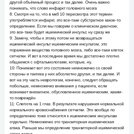
другой объёмный процесс и так далее. Очень важно
понимать, что слово инфаркт головного мозга
8
:
Смотря на то, что в мкб 10 пересмотра этот термин
употребляется инфаркт, это все-таки субстратное какое-то
определение. Если мы говорим о клиническом диагнозе,
это все-таки будет ишемический инсульт, ну сразу же
9
:
Замечу, чтобы к этому потом не возвращаться
ишемический инсульт ишемическим инсультом, это
поражение вещества головного мозга, либо все-таки клеток
сетчатки. И вот в последнее время мы достаточно плотно
общаемся с офтальмологами, которые, ну,
10
:
Понимает вот это состояние немножечко со своей
стороны и тактика у них абсолютно другая, и так далее. И
вот на эту часть неврологам, конечно, следует обращать
побольше, немножечко внимания у пациента, если
возникает внезапное, обусловленное ишемическим, каким-
то повреждён
11
:
Слепота на 1 глаз. В результате нарушения нормальной
нормального кровоснабжения сетчатки. Это вообще по
определению тоже относится к ишемическим инсультам
отдельно. Немножечко это транзиторная ишемическая
атака. Раньше мы определение транзиторной ишемической
атаки давал