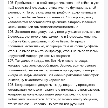
105
:
Пребывание на этой специализированной койке, а уже
на 2 месте во 2 очередь это увеличение функциональной
активности. То есть сначала мы реабилитацию начинаем
для того, чтобы не было осложнений. Это хорошо, что у
человека там восстановится движение в парализованных
конечностях или там человек самостоятельно
106
:
Заглотает или, допустим, у него улучшится речь, это во
2 очередь, это тоже очень важно, но в 1 очередь, конечно,
чтобы не было дисфагии, чтоб не было. Ну, прошу
прощения, естественно, аспирации там на фоне дисфагии,
чтобы не было каких-то контрактур, чтобы не было тазовых
нарушений мацерации кожных покровов.
107
:
Так далее и так далее. Вот. Ну и какие-то вещи,
которые тоже этим способствуют. Вернее, возникновению
осложнений, это какие-то рутинные процедуры, о которых
иногда не задумываются. Вот именно работники этих строк
юнитов, ну в частности, ну хорошо же.
108
:
Когда пациент, допустим, когда пациенту проведена
катеризация мочевого пузыря, это гигиена, это возможность
контроля за мочеиспусканием реаниматологии, очень
любят этим заниматься. Кстати, по моему опыту общения,
это же все очень хорошо. Но вот эта вот рутинная