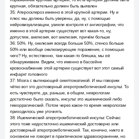
крупная, обязательно должен быть выявлен
35
:
Атеросклероз именно в этой крупной артерии. Ну и
плюс мы должны быть уверены, да, ну, с помощью
нейровизуализации, узиили контроля кт ангиографии, что
именно в этой артерии существует вот какая-то, ну,
допустим, акклюзия, вот акклюзия, причём больше
36
:
50%. Ну, окклюзия всегда больше 50%, стеноз больше
50% или вообще окклюзирующее поражение, с помощью
чего? Ну, естественно, там какая-то бляшка, мы её
обнаруживаем. Видим, что именно в бассейне
кровоснабжение этой артерии существует вот этот самый
инфаркт головного
37
:
Мозга с вытекающей симптоматикой. И мы говорим
чётко вот это достоверный атеротромботический инсульт. То
есть чувствуете, да, раньше, в общем, неврологам
достаточно было сказать, инсульт это ишемический либо
геморрагический. Потом через какое-то время неврологам
приходилось уже уточнять
38
:
Ишемический атеротромботический инсульт. Сейчас
этого тоже недостаточно ишемический достоверно или
достоверный атеротромботический. Так, конечно, никто в
основном не говорит в практическом здравоохранении, но