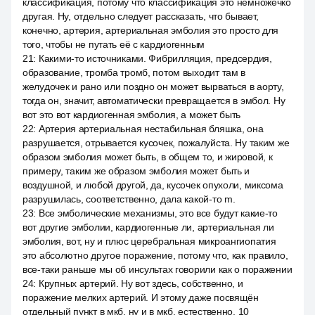
классификация, потому что классификация это немножечко
другая. Ну, отдельно следует рассказать, что бывает,
конечно, артерия, артериальная эмболия это просто для
того, чтобы не путать её с кардиогенным
21
:
Какими-то источниками. Фибрилляция, предсердия,
образование, тромба тромб, потом выходит там в
желудочек и рано или поздно он может вырваться в аорту,
тогда он, значит, автоматически превращается в эмбол. Ну
вот это вот кардиогенная эмболия, а может быть
22
:
Артерия артериальная нестабильная бляшка, она
разрушается, отрывается кусочек, пожалуйста. Ну таким же
образом эмболия может быть, в общем то, и жировой, к
примеру, таким же образом эмболия может быть и
воздушной, и любой другой, да, кусочек опухоли, миксома
разрушилась, соответственно, дала какой-то m.
23
:
Все эмболические механизмы, это все будут какие-то
вот другие эмболии, кардиогенные ли, артериальная ли
эмболия, вот, ну и плюс церебральная микроангиопатия
это абсолютно другое поражение, потому что, как правило,
все-таки раньше мы об инсультах говорили как о поражении
24
:
Крупных артерий. Ну вот здесь, собственно, и
поражение мелких артерий. И этому даже посвящён
отдельный пункт в мкб, ну и в мкб, естественно, 10