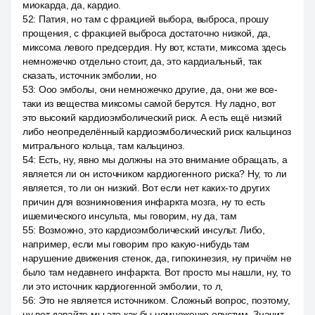
миокарда, да, кардио.
52
:
Патия, но там с фракцией выбора, выброса, прошу
прощения, с фракцией выброса достаточно низкой, да,
миксома левого предсердия. Ну вот, кстати, миксома здесь
немножечко отдельно стоит, да, это кардиальный, так
сказать, источник эмболии, но
53
:
Ооо эмболы, они немножечко другие, да, они же все-
таки из вещества миксомы самой берутся. Ну ладно, вот
это высокий кардиоэмболический риск. А есть ещё низкий
либо неопределённый кардиоэмболический риск кальциноз
митрального кольца, там кальциноз.
54
:
Есть, ну, явно мы должны на это внимание обращать, а
является ли он источником кардиогенного риска? Ну, то ли
является, то ли он низкий. Вот если нет каких-то других
причин для возникновения инфаркта мозга, ну то есть
ишемического инсульта, мы говорим, ну да, там
55
:
Возможно, это кардиоэмболический инсульт. Либо,
например, если мы говорим про какую-нибудь там
нарушение движения стенок, да, гипокинезия, ну причём не
было там недавнего инфаркта. Вот просто мы нашли, ну, то
ли это источник кардиогенной эмболии, то л,
56
:
Это не является источником. Сложный вопрос, поэтому,
ну вот давайте мы это как бы немножечко опустим. Значит,