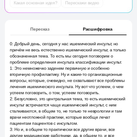
Какая основная идея?
Перескажи видео
Пересказ
Расшифровка
0
:
Добрый день, сегодня у нас ишемический инсульт, но
причём не весь естественно ишемический инсульт, а только
обозначенная тема. То есть мы сегодня поговорим о
проблеме определения инсульта классификации инсульт.
1
:
Это немножечко заденем первичную и особенно
вторичную профилактику. Ну и какие-то организационные
вопросы, которые, очевидно, не охватывают все проблемы
лечения ишемического инсульта. Ну вот что успеем, о чем
успеем поговорить, о том, успеем поговорить.
2
:
Безусловно, это центральная тема, то есть ишемический
инсульт встречается чаще ишемический инсульт, с ним
сталкиваются, в общем то, не только те неврологии и там
врачи неотложной практики, которые вообще лечат
пациентам пациентов с инсультом.
3
:
Но и, в общем то практически все другие врачи, все
другие медицинские работники, да, в общем то, и все