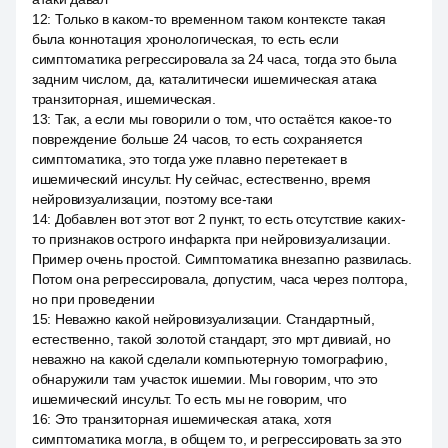
12
:
Только в каком-то временном таком контексте такая
была коннотация хронологическая, то есть если
симптоматика регрессировала за 24 часа, тогда это была
задним числом, да, каталитически ишемическая атака
транзиторная, ишемическая.
13
:
Так, а если мы говорили о том, что остаётся какое-то
повреждение больше 24 часов, то есть сохраняется
симптоматика, это тогда уже плавно перетекает в
ишемический инсульт. Ну сейчас, естественно, время
нейровизуализации, поэтому все-таки
14
:
Добавлен вот этот вот 2 пункт, то есть отсутствие каких-
то признаков острого инфаркта при нейровизуализации.
Пример очень простой. Симптоматика внезапно развилась.
Потом она регрессировала, допустим, часа через полтора,
но при проведении
15
:
Неважно какой нейровизуализации. Стандартный,
естественно, такой золотой стандарт, это мрт дивиай, но
неважно на какой сделали компьютерную томографию,
обнаружили там участок ишемии. Мы говорим, что это
ишемический инсульт. То есть мы не говорим, что
16
:
Это транзиторная ишемическая атака, хотя
симптоматика могла, в общем то, и регрессировать за это