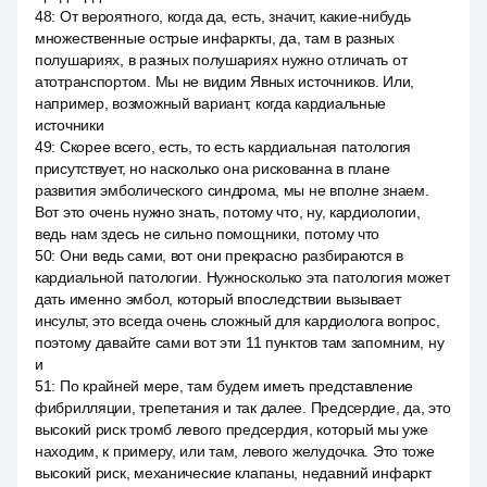
48
:
От вероятного, когда да, есть, значит, какие-нибудь
множественные острые инфаркты, да, там в разных
полушариях, в разных полушариях нужно отличать от
атотранспортом. Мы не видим Явных источников. Или,
например, возможный вариант, когда кардиальные
источники
49
:
Скорее всего, есть, то есть кардиальная патология
присутствует, но насколько она рискованна в плане
развития эмболического синдрома, мы не вполне знаем.
Вот это очень нужно знать, потому что, ну, кардиологии,
ведь нам здесь не сильно помощники, потому что
50
:
Они ведь сами, вот они прекрасно разбираются в
кардиальной патологии. Нужносколько эта патология может
дать именно эмбол, который впоследствии вызывает
инсульт, это всегда очень сложный для кардиолога вопрос,
поэтому давайте сами вот эти 11 пунктов там запомним, ну
и
51
:
По крайней мере, там будем иметь представление
фибрилляции, трепетания и так далее. Предсердие, да, это
высокий риск тромб левого предсердия, который мы уже
находим, к примеру, или там, левого желудочка. Это тоже
высокий риск, механические клапаны, недавний инфаркт