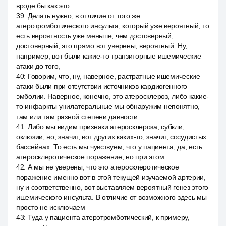
вроде бы как это
39
:
Делать нужно, в отличие от того же
атеротромботического инсульта, который уже вероятный, то
есть вероятность уже меньше, чем достоверный,
достоверный, это прямо вот уверены, вероятный. Ну,
например, вот были какие-то транзиторные ишемические
атаки до того,
40
:
Говорим, что, ну, наверное, растратные ишемические
атаки были при отсутствии источников кардиогенного
эмболии. Наверное, конечно, это атеросклероз, либо какие-
то инфаркты унилатеральные мы обнаружим непонятно,
там или там разной степени давности.
41
:
Либо мы видим признаки атеросклероза, субкли,
оклюзии, но, значит, вот других каких-то, значит, сосудистых
бассейнах. То есть мы чувствуем, что у пациента, да, есть
атеросклеротическое поражение, но при этом
42
:
А мы не уверены, что это атеросклеротическое
поражение именно вот в этой текущей изучаемой артерии,
ну и соответственно, вот выставляем вероятный генез этого
ишемического инсульта. В отличие от возможного здесь мы
просто не исключаем
43
:
Туда у пациента атеротромботический, к примеру,