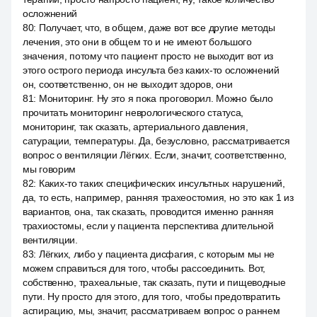
осложнений
80
:
Получает, что, в общем, даже вот все другие методы
лечения, это они в общем то и не имеют большого
значения, потому что пациент просто не выходит вот из
этого острого периода инсульта без каких-то осложнений
он, соответственно, он не выходит здоров, они
81
:
Мониторинг. Ну это я пока проговорил. Можно было
прочитать мониторинг неврологического статуса,
мониторинг, так сказать, артериального давления,
сатурации, температуры. Да, безусловно, рассматривается
вопрос о вентиляции Лёгких. Если, значит, соответственно,
мы говорим
82
:
Каких-то таких специфических инсультных нарушений,
да, то есть, например, ранняя трахеостомия, но это как 1 из
вариантов, она, так сказать, проводится именно ранняя
трахиостомы, если у пациента перспектива длительной
вентиляции.
83
:
Лёгких, либо у пациента дисфагия, с которым мы не
можем справиться для того, чтобы рассоединить. Вот,
собственно, трахеальные, так сказать, пути и пищеводные
пути. Ну просто для этого, для того, чтобы предотвратить
аспирацию, мы, значит, рассматриваем вопрос о раннем