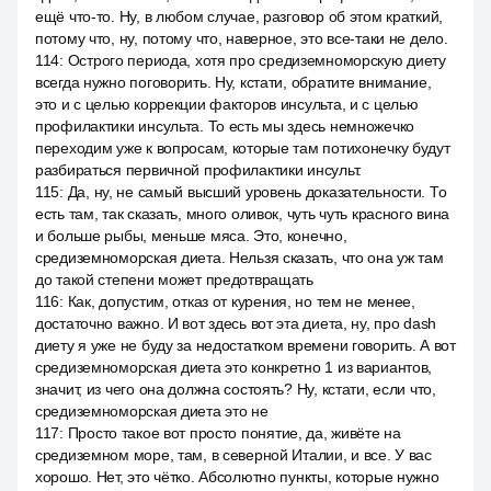
ещё что-то. Ну, в любом случае, разговор об этом краткий,
потому что, ну, потому что, наверное, это все-таки не дело.
114
:
Острого периода, хотя про средиземноморскую диету
всегда нужно поговорить. Ну, кстати, обратите внимание,
это и с целью коррекции факторов инсульта, и с целью
профилактики инсульта. То есть мы здесь немножечко
переходим уже к вопросам, которые там потихонечку будут
разбираться первичной профилактики инсульт.
115
:
Да, ну, не самый высший уровень доказательности. То
есть там, так сказать, много оливок, чуть чуть красного вина
и больше рыбы, меньше мяса. Это, конечно,
средиземноморская диета. Нельзя сказать, что она уж там
до такой степени может предотвращать
116
:
Как, допустим, отказ от курения, но тем не менее,
достаточно важно. И вот здесь вот эта диета, ну, про dash
диету я уже не буду за недостатком времени говорить. А вот
средиземноморская диета это конкретно 1 из вариантов,
значит, из чего она должна состоять? Ну, кстати, если что,
средиземноморская диета это не
117
:
Просто такое вот просто понятие, да, живёте на
средиземном море, там, в северной Италии, и все. У вас
хорошо. Нет, это чётко. Абсолютно пункты, которые нужно