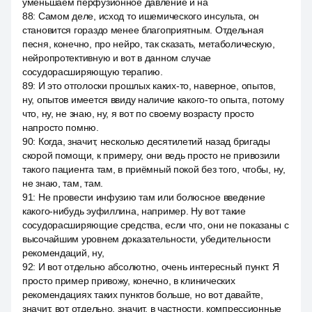
уменьшаем перфузионное давление и на
88
:
Самом деле, исход то ишемического инсульта, он
становится гораздо менее благоприятным. Отдельная
песня, конечно, про нейро, так сказать, метаболическую,
нейропротективную и вот в данном случае
сосудорасширяющую терапию.
89
:
И это отголоски прошлых каких-то, наверное, опытов,
ну, опытов имеется ввиду наличие какого-то опыта, потому
что, ну, не знаю, ну, я вот по своему возрасту просто
напросто помню.
90
:
Когда, значит, несколько десятилетий назад бригады
скорой помощи, к примеру, они ведь просто не привозили
такого пациента там, в приёмный покой без того, чтобы, ну,
не знаю, там, там.
91
:
Не провести инфузию там или болюсное введение
какого-нибудь эуфиллина, например. Ну вот такие
сосудорасширяющие средства, если что, они не показаны с
высочайшим уровнем доказательности, убедительности
рекомендаций, ну,
92
:
И вот отдельно абсолютно, очень интересный пункт. Я
просто пример привожу, конечно, в клинических
рекомендациях таких пунктов больше, но вот давайте,
значит, вот отдельно, значит, в частности, компрессионные