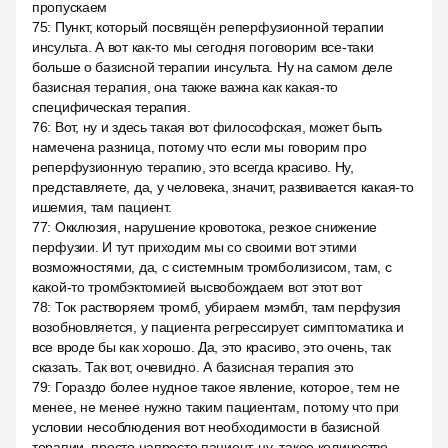
пропускаем
75
:
Пункт, который посвящён реперфузионной терапии
инсульта. А вот как-то мы сегодня поговорим все-таки
больше о базисной терапии инсульта. Ну на самом деле
базисная терапия, она также важна как какая-то
специфическая терапия.
76
:
Вот, ну и здесь такая вот философская, может быть
намечена разница, потому что если мы говорим про
реперфузионную терапию, это всегда красиво. Ну,
представляете, да, у человека, значит, развивается какая-то
ишемия, там пациент.
77
:
Окклюзия, нарушение кровотока, резкое снижение
перфузии. И тут приходим мы со своими вот этими
возможностями, да, с системным тромболизисом, там, с
какой-то тромбэктомией высвобождаем вот этот вот
78
:
Ток растворяем тромб, убираем мэмбл, там перфузия
возобновляется, у пациента регрессирует симптоматика и
все вроде бы как хорошо. Да, это красиво, это очень, так
сказать. Так вот, очевидно. А базисная терапия это
79
:
Гораздо более нудное такое явление, которое, тем не
менее, не менее нужно таким пациентам, потому что при
условии несоблюдения вот необходимости в базисной
терапии, просто напросто пациент, ну, такое количество