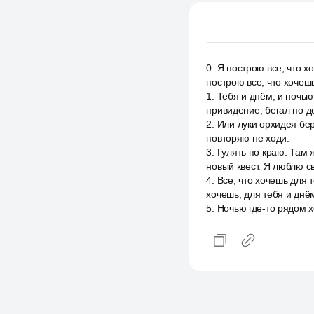
0
:
Я построю все, что хо
построю все, что хочешь
1
:
Тебя и днём, и ночью
привидение, бегал по д
2
:
Или луки орхидея бер
повторяю не ходи.
3
:
Гулять по краю. Там 
новый квест. Я люблю с
4
:
Все, что хочешь для т
хочешь, для тебя и днё
5
:
Ночью где-то рядом х