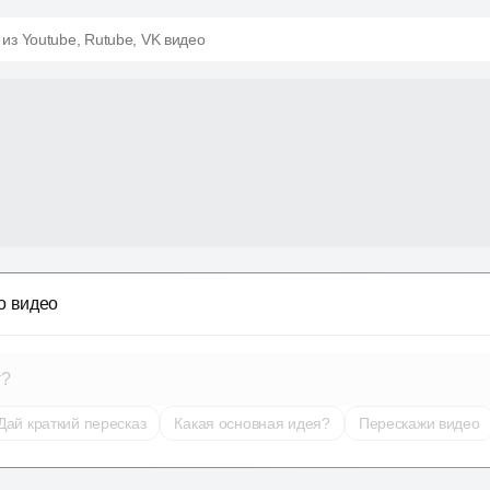
 из Youtube, Rutube, VK видео
о видео
т?
Дай краткий пересказ
Какая основная идея?
Перескажи видео