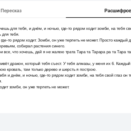
Пересказ
Расшифров
чешь для тебя, и днём, и ночью, где-то рядом ходит зомби, на тебя сво
 для тебя.
 где-то рядом ходит. Зомби, он уже терпеть не может. Просто каждый д
еревьям, собирал растения синего.
и все, что хочешь, дай я не жалею трата Тара та Тарара ра та Тара т
живёт дракон, который тебя съест. У тебя алмазы, у меня их 6. Кажды
вою кровать, там только дерево и шерсть я построю.
ебя и днём, и ночью, где-то рядом ходит зомби, на тебя свой глаз он т
м.
одит зомби, он уже терпеть не может.