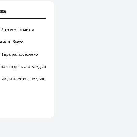
ка
й глаз он точит, я
ень я, будто
а Тара ра постоянно
й новый день это каждый
очит, я построю все, что