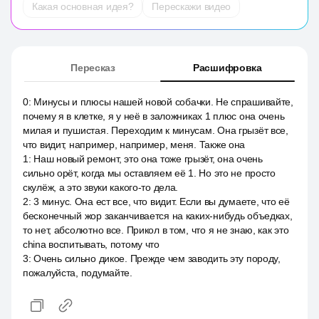
Какая основная идея?
Перескажи видео
Пересказ
Расшифровка
0
:
Минусы и плюсы нашей новой собачки. Не спрашивайте,
почему я в клетке, я у неё в заложниках 1 плюс она очень
милая и пушистая. Переходим к минусам. Она грызёт все,
что видит, например, например, меня. Также она
1
:
Наш новый ремонт, это она тоже грызёт, она очень
сильно орёт, когда мы оставляем её 1. Но это не просто
скулёж, а это звуки какого-то дела.
2
:
3 минус. Она ест все, что видит. Если вы думаете, что её
бесконечный жор заканчивается на каких-нибудь объедках,
то нет, абсолютно все. Прикол в том, что я не знаю, как это
china воспитывать, потому что
3
:
Очень сильно дикое. Прежде чем заводить эту породу,
пожалуйста, подумайте.