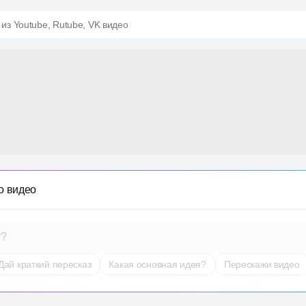
 из Youtube, Rutube, VK видео
о видео
т?
Дай краткий пересказ
Какая основная идея?
Перескажи видео