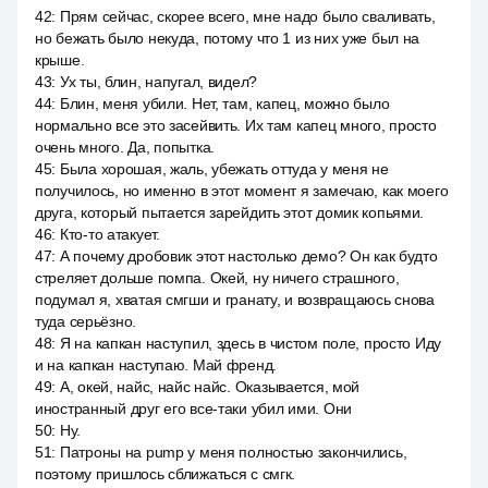
42
:
Прям сейчас, скорее всего, мне надо было сваливать,
но бежать было некуда, потому что 1 из них уже был на
крыше.
43
:
Ух ты, блин, напугал, видел?
44
:
Блин, меня убили. Нет, там, капец, можно было
нормально все это засейвить. Их там капец много, просто
очень много. Да, попытка.
45
:
Была хорошая, жаль, убежать оттуда у меня не
получилось, но именно в этот момент я замечаю, как моего
друга, который пытается зарейдить этот домик копьями.
46
:
Кто-то атакует.
47
:
А почему дробовик этот настолько демо? Он как будто
стреляет дольше помпа. Окей, ну ничего страшного,
подумал я, хватая смгши и гранату, и возвращаюсь снова
туда серьёзно.
48
:
Я на капкан наступил, здесь в чистом поле, просто Иду
и на капкан наступаю. Май френд.
49
:
А, окей, найс, найс найс. Оказывается, мой
иностранный друг его все-таки убил ими. Они
50
:
Ну.
51
:
Патроны на pump у меня полностью закончились,
поэтому пришлось сближаться с смгк.