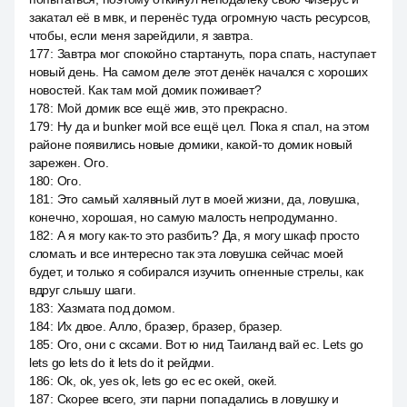
закатал её в мвк, и перенёс туда огромную часть ресурсов,
чтобы, если меня зарейдили, я завтра.
177
:
Завтра мог спокойно стартануть, пора спать, наступает
новый день. На самом деле этот денёк начался с хороших
новостей. Как там мой домик поживает?
178
:
Мой домик все ещё жив, это прекрасно.
179
:
Ну да и bunker мой все ещё цел. Пока я спал, на этом
районе появились новые домики, какой-то домик новый
зарежен. Ого.
180
:
Ого.
181
:
Это самый халявный лут в моей жизни, да, ловушка,
конечно, хорошая, но самую малость непродуманно.
182
:
А я могу как-то это разбить? Да, я могу шкаф просто
сломать и все интересно так эта ловушка сейчас моей
будет, и только я собирался изучить огненные стрелы, как
вдруг слышу шаги.
183
:
Хазмата под домом.
184
:
Их двое. Алло, бразер, бразер, бразер.
185
:
Ого, они с сксами. Вот ю нид Таиланд вай ес. Lets go
lets go lets do it lets do it рейдми.
186
:
Ok, ok, yes ok, lets go ес ес окей, окей.
187
:
Скорее всего, эти парни попадались в ловушку и