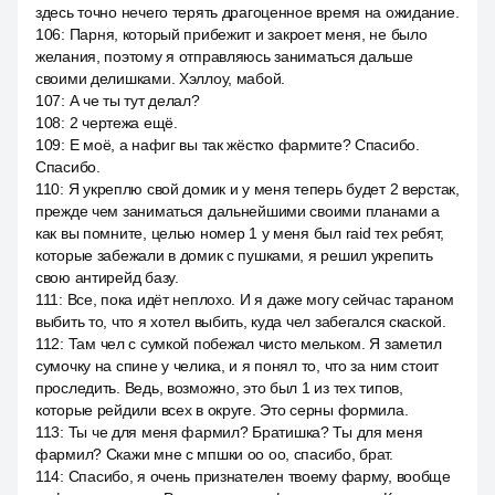
здесь точно нечего терять драгоценное время на ожидание.
106
:
Парня, который прибежит и закроет меня, не было
желания, поэтому я отправляюсь заниматься дальше
своими делишками. Хэллоу, мабой.
107
:
А че ты тут делал?
108
:
2 чертежа ещё.
109
:
Е моё, а нафиг вы так жёстко фармите? Спасибо.
Спасибо.
110
:
Я укреплю свой домик и у меня теперь будет 2 верстак,
прежде чем заниматься дальнейшими своими планами а
как вы помните, целью номер 1 у меня был raid тех ребят,
которые забежали в домик с пушками, я решил укрепить
свою антирейд базу.
111
:
Все, пока идёт неплохо. И я даже могу сейчас тараном
выбить то, что я хотел выбить, куда чел забегался скаской.
112
:
Там чел с сумкой побежал чисто мельком. Я заметил
сумочку на спине у челика, и я понял то, что за ним стоит
проследить. Ведь, возможно, это был 1 из тех типов,
которые рейдили всех в округе. Это серны формила.
113
:
Ты че для меня фармил? Братишка? Ты для меня
фармил? Скажи мне с мпшки оо оо, спасибо, брат.
114
:
Спасибо, я очень признателен твоему фарму, вообще