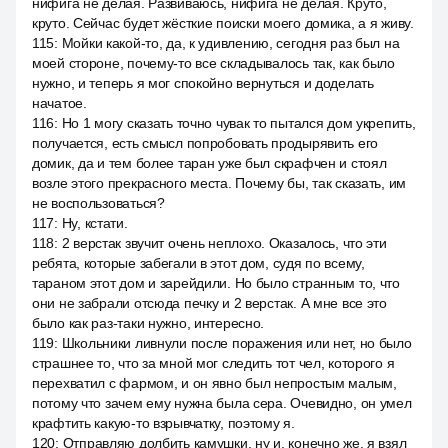
нифига не делая. Развиваюсь, нифига не делая. Круто,
круто. Сейчас будет жёсткие поиски моего домика, а я живу.
115
:
Мойки какой-то, да, к удивлению, сегодня раз был на
моей стороне, почему-то все складывалось так, как было
нужно, и теперь я мог спокойно вернуться и доделать
начатое.
116
:
Но 1 могу сказать точно чувак то пытался дом укрепить,
получается, есть смысл попробовать продырявить его
домик, да и тем более таран уже был скрафчен и стоял
возле этого прекрасного места. Почему бы, так сказать, им
не воспользоваться?
117
:
Ну, кстати.
118
:
2 верстак звучит очень неплохо. Оказалось, что эти
ребята, которые забегали в этот дом, судя по всему,
тараном этот дом и зарейдили. Но было странным то, что
они не забрали отсюда печку и 2 верстак. А мне все это
было как раз-таки нужно, интересно.
119
:
Школьники ливнули после поражения или нет, но было
страшнее то, что за мной мог следить тот чел, которого я
перехватил с фармом, и он явно был непростым малым,
потому что зачем ему нужна была сера. Очевидно, он умел
крафтить какую-то взрывчатку, поэтому я.
120
:
Отправляю долбить камушки, ну и, конечно же, я взял