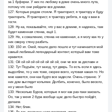
за 1 буферки. У них по любому в доме очень много лута,
потому что они рейдили все домики.
127
:
Которые рядом стояли. Я тракторист, я трактору и буду
тракторить. Я тракторист, я трактору ребята, я еду к вам в
гости.
128
:
Ну-ка, показывайте, что у вас в домике, я надеюсь, там
будет каменная стенка, ещё 1.
129
:
Но, к сожалению, стенка не каменная, а я могу как-то у
них сверху стену разбить.
130
:
150 хп. Окей, пошло дело пошло и тут начинается мой
самый любимый легендарный контент, который вам тоже
нравится.
131
:
Ой ой ой ой ой ой ой ой ой, они че все за деспавн и
132
:
Тут Подъём, тут заход, тут дверь. То есть если я здесь
выдолблю, то у них тоже, скорее всего, нутовая какая-то. Но
мне кажется, они как будто все задесли. Очень странно. У
них дом выглядит копьями. Долбить, конечно, было весело,
но у меня было
133
:
Несколько Буров, которые я мог как раз-таки заюзать.
Оо, так у меня 2 бура вообще щас дело быстро пойдёт,
делаем.
134
:
Нет, блин.
135
:
Да так, лестницу надо поставить уметь.