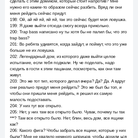
сделать с этим домиком, который стоит напротив? Мне
нужно его каким-то образом сейчас разбить. Вряд ли они
меня рейдить сейчас придут.
198
:
Ой, ай яй яй, яй яй, так это сейчас будет моя ловушка.
199
:
Я даже выйти отсюда смогу всегда прикольно.
200
:
Trap bass написано ну ты хотя бы не палил бы, что это
trap bass?
201
:
Во ребята удивятся, когда зайдут, и поймут, что это уже
больше не их ловушка.
202
:
Легендарный дом, из которого даже выйти целое
испытание, если тебя поджали. Ну че поделать, надо
сходить в гости к этим пацанам, посмотреть, как они там
живут.
203
:
Это же тот тип, которого дипал вчера? Да? Да. А вдруг
они реально придут меня рейдить? Это же был бы топ, и
чтобы они пришли меня рейдить, я решил их самую
малость подоставать.
204
:
У них тут все открыто.
205
:
Нет, у них там все открыто было. Чувак, почему ты так
***? Там все открыто было. Нет, блин, весь дом, все ящики
как?
206
:
Какого фига? Чтобы забрать все ящики, которые у них
были? Мне не хватило немного шприцов, чтобы дохили ься