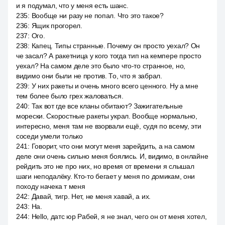
и я подумал, что у меня есть шанс.
235
:
Вообще ни разу не попал. Что это такое?
236
:
Ящик прогорел.
237
:
Ого.
238
:
Капец. Типы странные. Почему он просто уехал? Он
че засал? А ракетница у кого тогда тип на кемпере просто
уехал? На самом деле это было что-то странное, но,
видимо они были не против. То, что я забрал.
239
:
У них ракеты и очень много всего ценного. Ну а мне
тем более было грех жаловаться.
240
:
Так вот где все кланы обитают? Зажигательные
морески. Скоростные ракеты украл. Вообще нормально,
интересно, меня там не взорвали ещё, судя по всему, эти
соседи умели только
241
:
Говорит, что они могут меня зарейдить, а на самом
деле они очень сильно меня боялись. И, видимо, в онлайне
рейдить это не про них, но время от времени я слышал
шаги неподалёку. Кто-то бегает у меня по домикам, они
походу начека т меня
242
:
Давай, тигр. Нет, не меня хавай, а их.
243
:
На.
244
:
Hello, датс юр Рабей, я не знал, чего он от меня хотел,