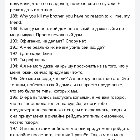
подумали, что я её владелец, но меня они не пугали. Я
решил дать им отпор.
188
:
Why you kill my brother, you have no reason to kill me, my
friend.
189
:
Блин, у меня такой дом печальный, я даже выйти не
могу никуда. Просто печальный дом.
190
:
Офигенно, че делает? Спору нет.
191
:
А мне реально их нечем убить сейчас, да?
192
:
Да попади, блин.
193
:
Ты рофлишь.
194
:
А я не могу даже на крышу проскочить из за того, что у
меня, окей, сейчас придумаю что-то.
195
:
Это мои соседи, что ли? А я походу понял, кто это. Это
те типы, побежал в свой домик, и вы просто представьте,
что это были те типы, которых мы.
196
:
Вчера пытались выстукать копьями, я же вам говорю,
что rest построена только на судьбе, и если тебе
предначертано сделать контент, ты его сделаешь, вряд ли
они придут меня в онлайне рейдить эти типы сказочники,
честно говоря.
197
:
Я не верю этим ребятам, что они придут меня рейдить
в онлайне после того, как я их 1 разнёс. Так, а что я могу