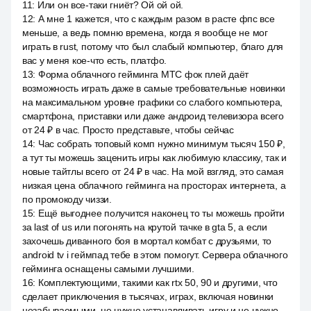
11
:
Или он все-таки гниёт? Ой ой ой.
12
:
А мне 1 кажется, что с каждым разом в расте фпс все
меньше, а ведь помню времена, когда я вообще не мог
играть в rust, потому что был слабый компьютер, благо для
вас у меня кое-что есть, платфо.
13
:
Форма облачного гейминга МТС фок плей даёт
возможность играть даже в самые требовательные новинки
на максимальном уровне графики со слабого компьютера,
смартфона, приставки или даже андроид телевизора всего
от 24 ₽ в час. Просто представьте, чтобы сейчас
14
:
Час собрать топовый комп нужно минимум тысяч 150 ₽,
а тут ты можешь заценить игры как любимую классику, так и
новые тайтлы всего от 24 ₽ в час. На мой взгляд, это самая
низкая цена облачного гейминга на просторах интернета, а
по промокоду чиззи.
15
:
Ещё выгоднее получится наконец то ты можешь пройти
за last of us или погонять на крутой тачке в gta 5, а если
захочешь диванного боя в мортал комбат с друзьями, то
android tv i геймпад тебе в этом помогут. Сервера облачного
гейминга оснащены самыми лучшими.
16
:
Комплектующими, такими как rtx 50, 90 и другими, что
сделает приключения в тысячах, играх, включая новинки
незабываемыми, не нужно устанавливать игру и не нужно