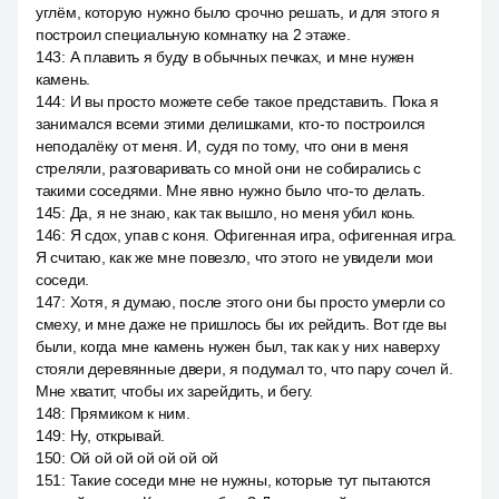
углём, которую нужно было срочно решать, и для этого я
построил специальную комнатку на 2 этаже.
143
:
А плавить я буду в обычных печках, и мне нужен
камень.
144
:
И вы просто можете себе такое представить. Пока я
занимался всеми этими делишками, кто-то построился
неподалёку от меня. И, судя по тому, что они в меня
стреляли, разговаривать со мной они не собирались с
такими соседями. Мне явно нужно было что-то делать.
145
:
Да, я не знаю, как так вышло, но меня убил конь.
146
:
Я сдох, упав с коня. Офигенная игра, офигенная игра.
Я считаю, как же мне повезло, что этого не увидели мои
соседи.
147
:
Хотя, я думаю, после этого они бы просто умерли со
смеху, и мне даже не пришлось бы их рейдить. Вот где вы
были, когда мне камень нужен был, так как у них наверху
стояли деревянные двери, я подумал то, что пару сочел й.
Мне хватит, чтобы их зарейдить, и бегу.
148
:
Прямиком к ним.
149
:
Ну, открывай.
150
:
Ой ой ой ой ой ой ой
151
:
Такие соседи мне не нужны, которые тут пытаются