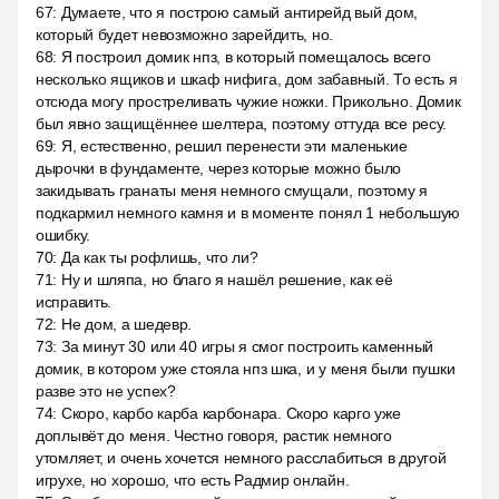
67
:
Думаете, что я построю самый антирейд вый дом,
который будет невозможно зарейдить, но.
68
:
Я построил домик нпз, в который помещалось всего
несколько ящиков и шкаф нифига, дом забавный. То есть я
отсюда могу простреливать чужие ножки. Прикольно. Домик
был явно защищённее шелтера, поэтому оттуда все ресу.
69
:
Я, естественно, решил перенести эти маленькие
дырочки в фундаменте, через которые можно было
закидывать гранаты меня немного смущали, поэтому я
подкармил немного камня и в моменте понял 1 небольшую
ошибку.
70
:
Да как ты рофлишь, что ли?
71
:
Ну и шляпа, но благо я нашёл решение, как её
исправить.
72
:
Не дом, а шедевр.
73
:
За минут 30 или 40 игры я смог построить каменный
домик, в котором уже стояла нпз шка, и у меня были пушки
разве это не успех?
74
:
Скоро, карбо карба карбонара. Скоро карго уже
доплывёт до меня. Честно говоря, растик немного
утомляет, и очень хочется немного расслабиться в другой
игрухе, но хорошо, что есть Радмир онлайн.