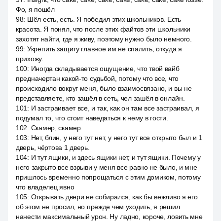
Фо, я пошёл
98
:
Шёл есть, есть. Я победил этих школьников. Есть
красота. Я понял, что после этих файтов эти школьники
захотят найти, где я живу, поэтому нужно было немного.
99
:
Укрепить защиту главное им не спалить, откуда я
прихожу.
100
:
Иногда складывается ощущение, что твой вайб
предначертан какой-то судьбой, потому что все, что
происходило вокруг меня, было взаимосвязано, и вы не
представляете, кто зашёл в сеть, чел зашёл в онлайн.
101
:
И застраивает все, и так, как он там все застраивал, я
подумал то, что стоит наведаться к нему в гости.
102
:
Скамер, скамер.
103
:
Нет, блин, у него тут нет, у него тут все открыто был и 1
дверь, чёртова 1 дверь.
104
:
И тут ящики, и здесь ящики нет, и тут ящики. Почему у
него закрыто все взрыви у меня все равно не было, и мне
пришлось временно попрощаться с этим домиком, потому
что владелец явно
105
:
Открывать двери не собирался, как бы вежливо я его
об этом не просил, но прежде чем уходить, я решил
нанести максимальный урон. Ну ладно, короче, ловить мне