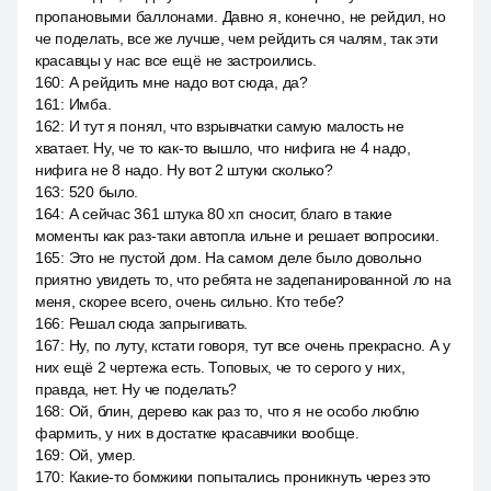
пропановыми баллонами. Давно я, конечно, не рейдил, но
че поделать, все же лучше, чем рейдить ся чалям, так эти
красавцы у нас все ещё не застроились.
160
:
А рейдить мне надо вот сюда, да?
161
:
Имба.
162
:
И тут я понял, что взрывчатки самую малость не
хватает. Ну, че то как-то вышло, что нифига не 4 надо,
нифига не 8 надо. Ну вот 2 штуки сколько?
163
:
520 было.
164
:
А сейчас 361 штука 80 хп сносит, благо в такие
моменты как раз-таки автопла ильне и решает вопросики.
165
:
Это не пустой дом. На самом деле было довольно
приятно увидеть то, что ребята не задепанированной ло на
меня, скорее всего, очень сильно. Кто тебе?
166
:
Решал сюда запрыгивать.
167
:
Ну, по луту, кстати говоря, тут все очень прекрасно. А у
них ещё 2 чертежа есть. Топовых, че то серого у них,
правда, нет. Ну че поделать?
168
:
Ой, блин, дерево как раз то, что я не особо люблю
фармить, у них в достатке красавчики вообще.
169
:
Ой, умер.
170
:
Какие-то бомжики попытались проникнуть через это