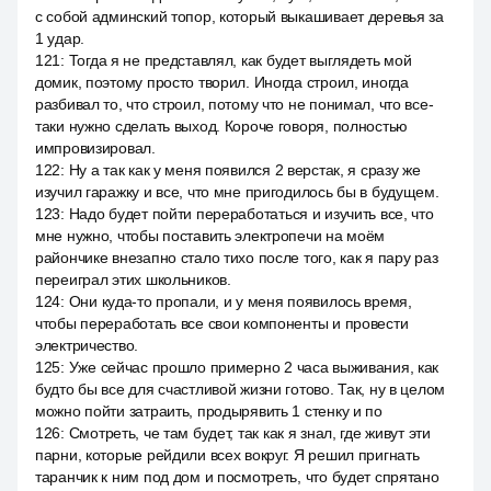
с собой админский топор, который выкашивает деревья за
1 удар.
121
:
Тогда я не представлял, как будет выглядеть мой
домик, поэтому просто творил. Иногда строил, иногда
разбивал то, что строил, потому что не понимал, что все-
таки нужно сделать выход. Короче говоря, полностью
импровизировал.
122
:
Ну а так как у меня появился 2 верстак, я сразу же
изучил гаражку и все, что мне пригодилось бы в будущем.
123
:
Надо будет пойти переработаться и изучить все, что
мне нужно, чтобы поставить электропечи на моём
райончике внезапно стало тихо после того, как я пару раз
переиграл этих школьников.
124
:
Они куда-то пропали, и у меня появилось время,
чтобы переработать все свои компоненты и провести
электричество.
125
:
Уже сейчас прошло примерно 2 часа выживания, как
будто бы все для счастливой жизни готово. Так, ну в целом
можно пойти затраить, продырявить 1 стенку и по
126
:
Смотреть, че там будет, так как я знал, где живут эти
парни, которые рейдили всех вокруг. Я решил пригнать
таранчик к ним под дом и посмотреть, что будет спрятано