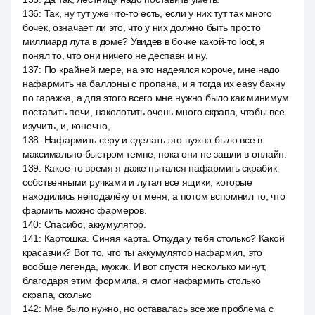
136
:
Так, ну тут уже что-то есть, если у них тут так много
бочек, означает ли это, что у них должно быть просто
миллиард лута в доме? Увидев в бочке какой-то loot, я
понял то, что они ничего не деспавн и ну,
137
:
По крайней мере, на это надеялся короче, мне надо
нафармить на баллоны с пропана, и я тогда их easy бахну
по гаражка, а для этого всего мне нужно было как минимум
поставить печи, наколотить очень много скрапа, чтобы все
изучить, и, конечно,
138
:
Нафармить серу и сделать это нужно было все в
максимально быстром темпе, пока они не зашли в онлайн.
139
:
Какое-то время я даже пытался нафармить скрабик
собственными ручками и лутал все ящики, которые
находились неподалёку от меня, а потом вспомнил то, что
фармить можно фармеров.
140
:
Спасибо, аккумулятор.
141
:
Картошка. Синяя карта. Откуда у тебя столько? Какой
красавчик? Вот то, что ты аккумулятор нафармил, это
вообще легенда, мужик. И вот спустя несколько минут,
благодаря этим формила, я смог нафармить столько
скрапа, сколько
142
:
Мне было нужно, но оставалась все же проблема с