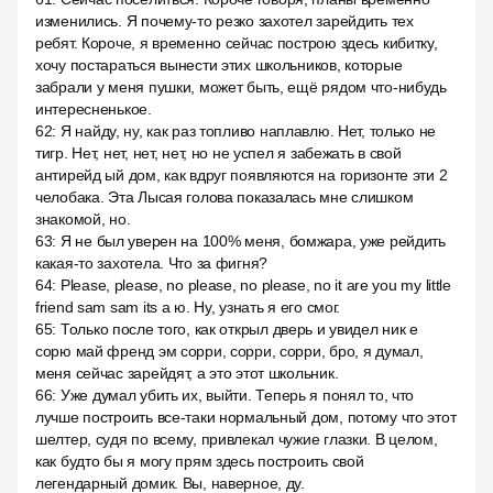
изменились. Я почему-то резко захотел зарейдить тех
ребят. Короче, я временно сейчас построю здесь кибитку,
хочу постараться вынести этих школьников, которые
забрали у меня пушки, может быть, ещё рядом что-нибудь
интересненькое.
62
:
Я найду, ну, как раз топливо наплавлю. Нет, только не
тигр. Нет, нет, нет, нет, но не успел я забежать в свой
антирейд ый дом, как вдруг появляются на горизонте эти 2
челобака. Эта Лысая голова показалась мне слишком
знакомой, но.
63
:
Я не был уверен на 100% меня, бомжара, уже рейдить
какая-то захотела. Что за фигня?
64
:
Please, please, no please, no please, no it are you my little
friend sam sam its a ю. Ну, узнать я его смог.
65
:
Только после того, как открыл дверь и увидел ник е
сорю май френд эм сорри, сорри, сорри, бро, я думал,
меня сейчас зарейдят, а это этот школьник.
66
:
Уже думал убить их, выйти. Теперь я понял то, что
лучше построить все-таки нормальный дом, потому что этот
шелтер, судя по всему, привлекал чужие глазки. В целом,
как будто бы я могу прям здесь построить свой
легендарный домик. Вы, наверное, ду.