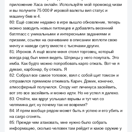
приложение Хаса онлайн. Используйте мой промокод чиззи
и вы получите 75 000 ₽ игровой валюты вип статус и
машину бмв м 4.
80
:
Ещё совсем недавно в игре вышло обновление, теперь
можно заводить новых питомцев и добавлять весенний
батлпасс с уникальными и интересными заданиями и
призами, ссылки на скачивание в описании воплоти свою
мечту и наведи суету вместе с тысячами других.
81
:
Игроков. А ещё возле меня стоял торговец, который
всегда рад был меня видеть. Шприцы у него покупать. Это
имба. Как будто можно попробовать карго отжать. Вот че я
думаю, карбонар, бу отжать. Я
82
:
Собрал все самое топовое, взял с собой щит томсон и
отправился прямиком отжимать Карич. Домик, конечно,
атмосферный получился. Спору нет личинуса засейвить,
вот это все засейвить и можно идти. Но не успел я далеко.
83
:
Отойти, как вдруг услышал взрывы и тут чел со
челямина дит, ну почему так не вовремя?
84
:
И прям вообще рядом может быть я успею и его убить и
на cargo сгонять.
85
:
Прежде чем атаковать, мне нужно было собрать
информацию, сколько человек там рейдит и какое оружие у