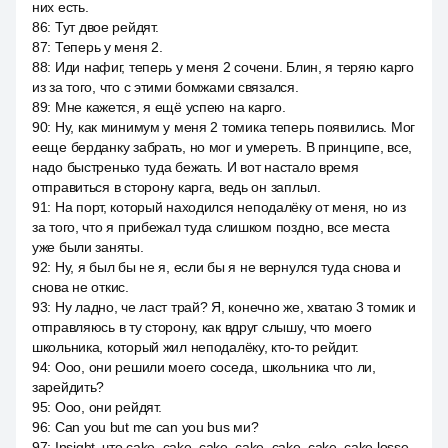
них есть.
86
:
Тут двое рейдят.
87
:
Теперь у меня 2.
88
:
Иди нафиг, теперь у меня 2 сочени. Блин, я теряю карго
из за того, что с этими бомжами связался.
89
:
Мне кажется, я ещё успею на карго.
90
:
Ну, как минимум у меня 2 томика теперь появились. Мог
ееще берданку забрать, но мог и умереть. В принципе, все,
надо быстренько туда бежать. И вот настало время
отправиться в сторону карга, ведь он заплыл.
91
:
На порт, который находился неподалёку от меня, но из
за того, что я прибежал туда слишком поздно, все места
уже были заняты.
92
:
Ну, я был бы не я, если бы я не вернулся туда снова и
снова не откис.
93
:
Ну ладно, че ласт трай? Я, конечно же, хватаю 3 томик и
отправляюсь в ту сторону, как вдруг слышу, что моего
школьника, который жил неподалёку, кто-то рейдит.
94
:
Ооо, они решили моего соседа, школьника что ли,
зарейдить?
95
:
Ооо, они рейдят.
96
:
Can you but me can you bus ми?
97
:
Insight, что cake, cake, cake, cake, cake, cake, cake losse.