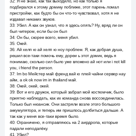
32
:
Я не знаю, как так выходило, но как только я
подбирался к этому домику поближе, этот парень ломал
пристройки, как будто бы он что-то чувствовал, хотя я не
издавал никаких звуков.
33
:
Убил. А как он узнал, что я здесь опять? Ну, вряд ли он
был читером, если бы он был
34
:
Он бы, скорее всего, меня убил.
35
:
Окей.
36
:
Ай хелп ю ай хелп ю ноу проблем. Я, как добрая душа,
решил все-таки помочь ему, дореи ь этот домик, ведь я
понимаю, сколько сил было уже вложено ай нот или i not kill
you, i friend the person.
37
:
Im bo Мейстер май френд вай ю плей чайни сервер нау
айм, а ok ok now im in thailand май.
38
:
Окей, окей, окей.
39
:
Вот и его дружок, который забрал мой костюмчик, было
приятно наблюдать, как их команда снова воссоединилась.
Только был нюансик. Они застряли возле этого большого
аккумулятора, и теперь им пришлось долбиться дальше. А
так как у меня все-таки время было.
40
:
Ограничено, я отправляюсь на 2 аирдропа, которые
падали неподалёку.
41
:
Убил?