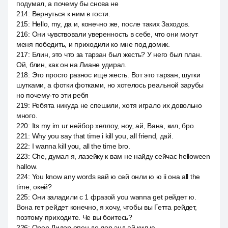
подумал, а почему бы снова не
214
:
Вернуться к ним в гости.
215
:
Hello, my, да и, конечно же, после таких Заходов.
216
:
Они чувствовали уверенность в себе, что они могут
меня победить, и приходили ко мне под домик.
217
:
Блин, это что за тарзан был жесть? У него был план.
Ой, блин, как он на Лиане удирал.
218
:
Это просто разнос ище жесть. Вот это тарзан, шутки
шутками, а фотки фотками, но хотелось реальной зарубы
но почему-то эти ребя
219
:
Ребята никуда не спешили, хотя играло их довольно
много.
220
:
Its my im ur нейбор хеллоу, ноу, ай, Вана, кил, бро.
221
:
Why you say that time i kill you, all friend, дай.
222
:
I wanna kill you, all the time bro.
223
:
Che, думал я, лазейку к вам не найду сейчас helloween
hallow.
224
:
You know any words вай ю сей онли ю ю ii она all the
time, окей?
225
:
Они заладили с 1 фразой you wanna get рейдет ю.
Вона гет рейдет конечно, я хочу, чтобы вы Гетта рейдет,
поэтому приходите. Че вы боитесь?
226
:
Open Дидор опен де дор энд ай кил ю.