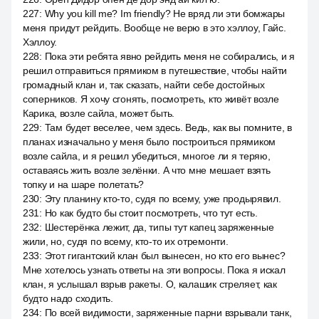
227
:
Why you kill me? Im friendly? Не вряд ли эти бомжары
меня придут рейдить. Вообще не верю в это хэллоу, Гайс.
Хэллоу.
228
:
Пока эти ребята явно рейдить меня не собирались, и я
решил отправиться прямиком в путешествие, чтобы найти
громадный клан и, так сказать, найти себе достойных
соперников. Я хочу сгонять, посмотреть, кто живёт возле
Карика, возле сайла, может быть.
229
:
Там будет веселее, чем здесь. Ведь, как вы помните, в
планах изначально у меня было построиться прямиком
возле сайла, и я решил убедиться, многое ли я теряю,
оставаясь жить возле зелёнки. А что мне мешает взять
топку и на шаре полетать?
230
:
Эту планину кто-то, судя по всему, уже продырявил.
231
:
Но как будто бы стоит посмотреть, что тут есть.
232
:
Шестерёнка лежит, да, типы тут капец заряженные
жили, но, судя по всему, кто-то их отремонти.
233
:
Этот гигантский клан был вынесен, но кто его вынес?
Мне хотелось узнать ответы на эти вопросы. Пока я искал
клан, я услышал взрыв ракеты. О, калашик стреляет, как
будто надо сходить.
234
:
По всей видимости, заряженные парни взрывали танк,