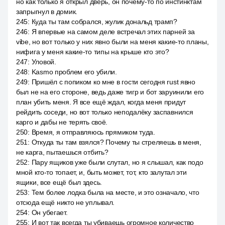
но как только я открыл дверь, он почему-то по инстинктам
запрыгнул в домик.
245
:
Куда ты там собрался, жулик дональд трамп?
246
:
Я впервые на самом деле встречал этих парней за
vibe, но вот только у них явно были на меня какие-то планы,
нифига у меня какие-то типы на крыше кто это?
247
:
Уловой.
248
:
Kasmo проблем его убили.
249
:
Пришёл с попиком ко мне в гости сегодня rust явно
был не на его стороне, ведь даже тигр и бот заруинили его
план убить меня. Я все ещё ждал, когда меня придут
рейдить соседи, но вот только неподалёку заспавнился
карго и дабы не терять своё.
250
:
Время, я отправляюсь прямиком туда.
251
:
Откуда ты там взялся? Почему ты стреляешь в меня,
не карга, пытаешься отбить?
252
:
Пару ящиков уже были слутал, но я слышал, как подо
мной кто-то топает, и, быть может, тот, кто залутал эти
ящики, все ещё был здесь.
253
:
Тем более лодка была на месте, и это означало, что
отсюда ещё никто не уплывал.
254
:
Он убегает.
255
:
И вот так всегда ты убиваешь огромное количество