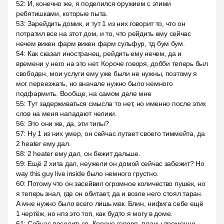
52
:
И, конечно же, я поделился оружием с этими
ребятишками, которые пыта.
53
:
Зарейдить домик, и тут 1 из них говорит то, что он
потратил все на этот дом, и то, что рейдить ему сейчас
нечем викен фарм викен фарм сульфур, тд бум бум.
54
:
Как сказал иностранец, рейдить ему нечем, да и
времени у него на это нет. Короче говоря, добби теперь был
свободен, мои услуги ему уже были не нужны, поэтому я
мог переезжать, но вначале нужно было немного
подфармить. Вообще, на самом деле мне
55
:
Тут задерживаться смысла то нет, но именно после этих
слов на меня нападают челики.
56
:
Это они же, да, эти типы?
57
:
Ну 1 из них умер, он сейчас лутает своего тиммейта, да
2 heater ему дал.
58
:
2 heater ему дал, он бежит дальше.
59
:
Ещё 2 хита дал, неужели он домой сейчас забежит? Но
way this guy live inside было немного грустно.
60
:
Потому что он засейвил огромное количество пушек, но
я теперь знал, где он обитает, да и возле него стоял таран.
А мне нужно было всего лишь мвк. Блин, нифига себе ещё
1 чертёж, но нпз это топ, как будто я могу в доме.
61
:
Сейчас поселиться. Короче говоря, планы временно