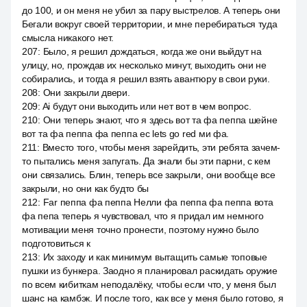
до 100, и он меня не убил за пару выстрелов. А теперь они
Бегали вокруг своей территории, и мне перебираться туда
смысла никакого нет.
207
:
Было, я решил дождаться, когда же они выйдут на
улицу, но, прождав их несколько минут, выходить они не
собирались, и тогда я решил взять авантюру в свои руки.
208
:
Они закрыли двери.
209
:
Ai будут они выходить или нет вот в чем вопрос.
210
:
Они теперь знают, что я здесь вот та фа пеппа шейне
вот та фа пеппа фа пеппа ес lets go red ми фа.
211
:
Вместо того, чтобы меня зарейдить, эти ребята зачем-
то пытались меня запугать. Да знали бы эти парни, с кем
они связались. Блин, теперь все закрыли, они вообще все
закрыли, но они как будто бы
212
:
Far пеппа фа пеппа Нелли фа пеппа фа пеппа вота
фа пепа теперь я чувствовал, что я придал им немного
мотивации меня точно пронести, поэтому нужно было
подготовиться к
213
:
Их заходу и как минимум вытащить самые топовые
пушки из бункера. Заодно я планировал раскидать оружие
по всем кибиткам неподалёку, чтобы если что, у меня был
шанс на камбэк. И после того, как все у меня было готово, я