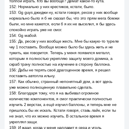
толпой играть. Кто вы вообще? Демат какой-то кута.
152
:
Нормально у них крестиков, кстати, было.
153
:
Gg guys джиджи ну, кстати говоря, ресов у них вообще
нормально было я б не сказал бы, что это прям мега бомжи
были, но мне кажется, если б я их не выселил, я бы здесь
спокойно играть уже не смог.
154
:
Gg мабой.
155
:
Да, ресов у них вообще жесть. Мне бы какую-то туреле
чку 1 поставить. Вообще можно было бы здесь жить и не
тужить, как говорится. Теперь у меня появился металл,
которым я полностью укрепляю защиту моего домика, а
скраб трачу полностью на изучение в сторону баллона.
156
:
Дабы не терять своё драгоценное время, я решил
поставить автопла ильну.
157
:
Как обычно, странный непонятный дом, а вот здесь
уже можно полноценную плавильню сделать.
158
:
Благодаря тому, что я на выбивал огромное
количество компонентов, я смог практически полностью
изучить 2 верстак, а ещё изучил баллоны, и теперь мне не
пришлось бы их искать. Кстати говоря, ставь лайк, если ты
не знал, что их можно изучить. В остальное время я
укреплял защи.
159
:
И ждал, когда у меня наплавит я сера и уголь