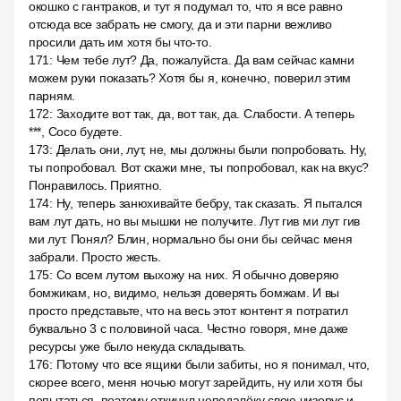
окошко с гантраков, и тут я подумал то, что я все равно
отсюда все забрать не смогу, да и эти парни вежливо
просили дать им хотя бы что-то.
171
:
Чем тебе лут? Да, пожалуйста. Да вам сейчас камни
можем руки показать? Хотя бы я, конечно, поверил этим
парням.
172
:
Заходите вот так, да, вот так, да. Слабости. А теперь
***, Сосо будете.
173
:
Делать они, лут, не, мы должны были попробовать. Ну,
ты попробовал. Вот скажи мне, ты попробовал, как на вкус?
Понравилось. Приятно.
174
:
Ну, теперь занюхивайте бебру, так сказать. Я пытался
вам лут дать, но вы мышки не получите. Лут гив ми лут гив
ми лут. Понял? Блин, нормально бы они бы сейчас меня
забрали. Просто жесть.
175
:
Со всем лутом выхожу на них. Я обычно доверяю
бомжикам, но, видимо, нельзя доверять бомжам. И вы
просто представьте, что на весь этот контент я потратил
буквально 3 с половиной часа. Честно говоря, мне даже
ресурсы уже было некуда складывать.
176
:
Потому что все ящики были забиты, но я понимал, что,
скорее всего, меня ночью могут зарейдить, ну или хотя бы
попытаться, поэтому откинул неподалёку свою чизерус и