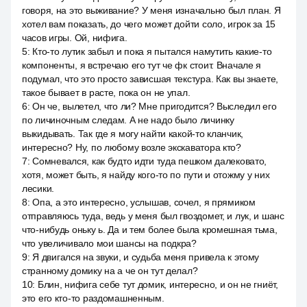
говоря, на это выживание? У меня изначально был план. Я
хотел вам показать, до чего может дойти соло, игрок за 15
часов игры. Ой, нифига.
5
:
Кто-то лутик забыл и пока я пытался намутить какие-то
компоненты, я встречаю его тут че фк стоит. Вначале я
подумал, что это просто зависшая текстура. Как вы знаете,
такое бывает в расте, пока он не упал.
6
:
Он че, вылетел, что ли? Мне пригодится? Выследил его
по личиночным следам. А не надо было личинку
выкидывать. Так где я могу найти какой-то кланчик,
интересно? Ну, по любому возле экскаватора кто?
7
:
Сомневался, как будто идти туда пешком далековато,
хотя, может быть, я найду кого-то по пути и отожму у них
лесики.
8
:
Опа, а это интересно, услышав, сочел, я прямиком
отправляюсь туда, ведь у меня был гвоздомет, и лук, и шанс
что-нибудь оньку ь. Да и тем более была кромешная тьма,
что увеличивало мои шансы на подкра?
9
:
Я двигался на звуки, и судьба меня привела к этому
странному домику на а че он тут делал?
10
:
Блин, нифига себе тут домик, интересно, и он не гниёт,
это его кто-то раздомашненным.