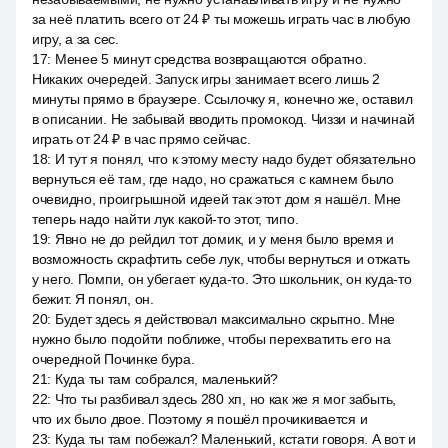
за неё платить всего от 24 ₽ ты можешь играть час в любую
игру, а за сес.
17
:
Менее 5 минут средства возвращаются обратно.
Никаких очередей. Запуск игры занимает всего лишь 2
минуты прямо в браузере. Ссылочку я, конечно же, оставил
в описании. Не забывай вводить промокод. Чиззи и начинай
играть от 24 ₽ в час прямо сейчас.
18
:
И тут я понял, что к этому месту надо будет обязательно
вернуться её там, где надо, но сражаться с камнем было
очевидно, проигрышной идеей так этот дом я нашёл. Мне
теперь надо найти лук какой-то этот, типо.
19
:
Явно не до рейдил тот домик, и у меня было время и
возможность скрафтить себе лук, чтобы вернуться и отжать
у него. Помпи, он убегает куда-то. Это школьник, он куда-то
бежит. Я понял, он.
20
:
Будет здесь я действовал максимально скрытно. Мне
нужно было подойти поближе, чтобы перехватить его на
очередной Починке бура.
21
:
Куда ты там собрался, маленький?
22
:
Что ты разбивал здесь 280 хп, но как же я мог забыть,
что их было двое. Поэтому я пошёл прочикивается и
23
:
Куда ты там побежал? Маленький, кстати говоря. А вот и