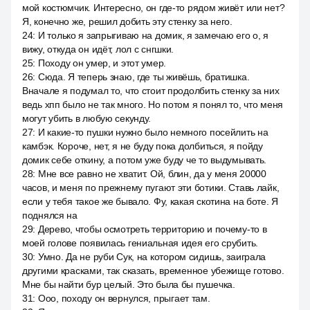
мой костюмчик. Интересно, он где-то рядом живёт или нет?
Я, конечно же, решил добить эту стенку за него.
24
:
И только я запрыгиваю на домик, я замечаю его о, я
вижу, откуда он идёт, лол с снгшки.
25
:
Походу он умер, и этот умер.
26
:
Сюда. Я теперь знаю, где ты живёшь, братишка.
Вначале я подумал то, что стоит продолбить стенку за них
ведь хпп было не так много. Но потом я понял то, что меня
могут убить в любую секунду.
27
:
И какие-то пушки нужно было немного посейлить на
камбэк. Короче, нет, я не буду пока долбиться, я пойду
домик себе откину, а потом уже буду че то выдумывать.
28
:
Мне все равно не хватит. Ой, блин, да у меня 20000
часов, и меня по прежнему пугают эти ботики. Ставь лайк,
если у тебя такое же бывало. Фу, какая скотина на боте. Я
поднялся на
29
:
Дерево, чтобы осмотреть территорию и почему-то в
моей голове появилась гениальная идея его срубить.
30
:
Умно. Да не руби Сук, на котором сидишь, заиграла
другими красками, так сказать, временное убежище готово.
Мне бы найти бур целый. Это была бы пушечка.
31
:
Ооо, походу он вернулся, прыгает там.