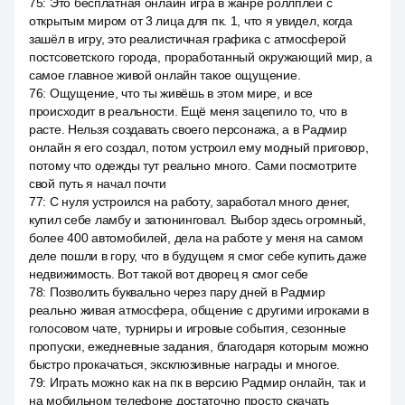
75
:
Это бесплатная онлайн игра в жанре роллплей с
открытым миром от 3 лица для пк. 1, что я увидел, когда
зашёл в игру, это реалистичная графика с атмосферой
постсоветского города, проработанный окружающий мир, а
самое главное живой онлайн такое ощущение.
76
:
Ощущение, что ты живёшь в этом мире, и все
происходит в реальности. Ещё меня зацепило то, что в
расте. Нельзя создавать своего персонажа, а в Радмир
онлайн я его создал, потом устроил ему модный приговор,
потому что одежды тут реально много. Сами посмотрите
свой путь я начал почти
77
:
С нуля устроился на работу, заработал много денег,
купил себе ламбу и затюнинговал. Выбор здесь огромный,
более 400 автомобилей, дела на работе у меня на самом
деле пошли в гору, что в будущем я смог себе купить даже
недвижимость. Вот такой вот дворец я смог себе
78
:
Позволить буквально через пару дней в Радмир
реально живая атмосфера, общение с другими игроками в
голосовом чате, турниры и игровые события, сезонные
пропуски, ежедневные задания, благодаря которым можно
быстро прокачаться, эксклюзивные награды и многое.
79
:
Играть можно как на пк в версию Радмир онлайн, так и
на мобильном телефоне достаточно просто скачать