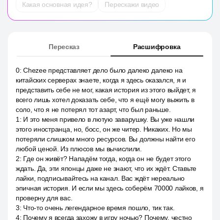
Какая основная идея?
Перескажи видео
Пересказ
Расшифровка
0
:
Chezee представляет дело было далеко далеко на
китайских серверах знаете, когда я здесь оказался, я и
представить себе не мог, какая история из этого выйдет, я
всего лишь хотел доказать себе, что я ещё могу выжить в
соло, что я не потерял тот азарт, что был раньше.
1
:
И это меня привело в лютую заварушку. Вы уже нашли
этого иностранца, но, босс, он же читер. Никаких. Но мы
потеряли слишком много ресурсов. Вы должны найти его
любой ценой. Из плюсов мы вычислили.
2
:
Где он живёт? Нападём тогда, когда он не будет этого
ждать. Да, эти японцы даже не знают, что их ждёт. Ставьте
лайки, подписывайтесь на канал. Вас ждёт нереально
эпичная история. И если мы здесь соберём 70000 лайков, я
проверну для вас.
3
:
Что-то очень легендарное время пошло, тик так.
4
:
Почему я всегда захожу в игру ночью? Почему, честно