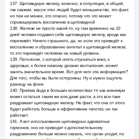
137
:
Щитовидную железу, конечно, в популяции, в общей,
так скажем, массе этих людей будет меньшинство, это факт,
но тем не менее, это опасно, потому что это может
спровоцировать воспаление в щитовидной
138
:
Железе не просто какой-то, ну там временно на 10
дней человек подавил себе щитовидную железу, вроде как
переживёт. Ничего страшного, да, но если это приведёт к
воспалению и образованию антител к щитовидной железе,
то это переведёт человека на новый уровень.
139
:
Патологии, с которой опять спускаться вниз, к
здоровью, к более низкому уровню воспаления, может
занять значительное время. Вот для чего эта информация?
Для того, чтобы вы были осторожны. Ну и нужно ощутить
разницу на фоне
140
:
Приёма йода в больших количествах ттг как минимум
может остаться таким же или даже расти, а это все-таки
раздражает щитовидную железу. Не факт, что она от этого
будет работать больше и эффективнее гипотез, не так
работает.
141
:
А вот использование щитовидных адекватных
гормонов, оно не приводит к дополнительному
раздражению больше можно сказать, что орган уходит, по