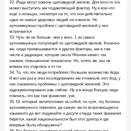
32
:
Йода могут помочь щитовидной железе. Для кого-то это
может выступить как подавляющий фактор. Ну и кое-что
ещё о японцах, несмотря на то, что они действительно
одни из самых здоровых людей на планете. Но
аутоиммунных проблем с щитовидной железой у них
встречается
33
:
Чуть ли не больше, чем у всех. 1 из самых
аутоиммунных популяций по щитовидной железе. Конечно
же, сюда примешиваются и другие факторы, как в том
числе и радиация, которая около Японии имеет, так
скажем, повышенные показатели. Но, опять же, мы не
можем это отделить и от тог
34
:
То, что эти люди потребляют большое количество йода.
И вот как раз в этих исследованиях им отнимали этот йод, у
них снижались проблемы с щитовидной железой. Это
задокументировано уже сейчас. Ну и в конце Концов, надо
помнить, что как там фамилия, уче,
35
:
Dr, который запатентовал за собой, по сути, эту болезнь
аутоиммунного теренита, да самую часто встречающуюся
хашимото да вот подумайте о досуге откуда такая фамилия
берётся, какой национальности был этот доктор и где
впервые была обнаружена?
36
:
Его болезнь хашимото в какой стране, почему так