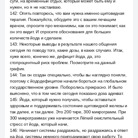
сути, на временный отдых, который может быть ему и
нужен, но я не настаиваю.
142
:
Опять повторюсь, что вам нужна именно щитовидная
терапия. Пожалуйста, обсудите это с вашим лечащим
врачом, спросите про механизмы, как он это понимает, как
он это видит. И спросите обоснования для больших
количеств йода и сделаем.
143
:
Некоторые выводы в результате нашего общения
сегодня по поводу того, какие дозы, в каких случаях. Итак,
хуже всего, конечно же, дефицит йода, да, это
стопроцентный риск проблем. Посмотрите на данный
график.
144
:
Так он создан специально, чтобы вы наглядно поняли,
поэтому с йододефицитом начали бороться на глобальном
государственном уровне. Поборолись прекрасно. И было
выяснено, что в том числе сегодня показано доза адекват.
145
:
Йода, который нужно получать, чтобы оставаться
здоровым и поддерживать состояние щитовидной железы и
так далее, и так далее. Это 200 тире, 300 микрограмм. При
300 микрограммах уже начинается Лёгкий окислительный
стресс от йода, который начи,
146
:
Начинает системы раздражать, но раздражаясь в ответ
на йод, системы немного приподнимают свою работу. То