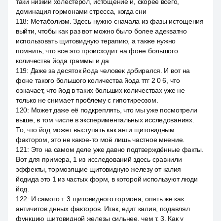
таки низкий холестерол, истощение и, скорее всего,
доминация гормонами стресса, когда сни
118
:
Метаболизм. Здесь нужно сначала из фазы истощения
выйти, чтобы как раз вот можно было более адекватно
использовать щитовидную терапию, а также нужно
помнить, что все это происходит на фоне большого
количества йода граммы и да
119
:
Даже за десяток йода человек добирался. И вот на
фоне такого большого количества йода ттг 2 0 6, что
означает, что йод в таких больших количествах уже не
только не снимает проблему с гипотиреозом.
120
:
Может даже её подкреплять, что мы уже посмотрели
выше, в том числе в экспериментальных исследованиях.
То, что йод может выступать как анти щитовидным
фактором, это не какое-то моё лишь частное мнение.
121
:
Это на самом деле уже давно подтверждённые факты.
Вот для примера, 1 из исследований здесь сравнили
эффекты, тормозящие щитовидную железу от калия
йодида это 1 из частых форм, в которой используют люди
йод.
122
:
И самого т. 3 щитовидного гормона, опять же как
античитов днных факторов. Итак, едит калия, подавлял
функцию щитовидной железы сильнее, чем т. 3. Как у