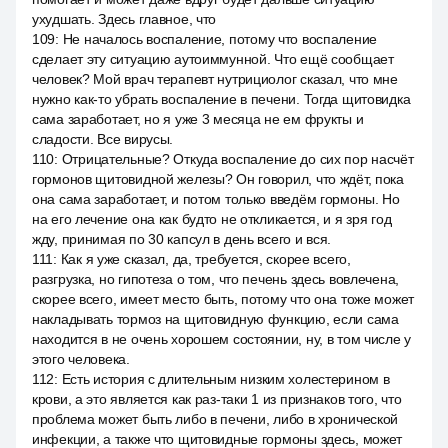
ухудшать. Здесь главное, что
109
:
Не началось воспаление, потому что воспаление
сделает эту ситуацию аутоиммунной. Что ещё сообщает
человек? Мой врач терапевт нутрициолог сказал, что мне
нужно как-то убрать воспаление в печени. Тогда щитовидка
сама заработает, но я уже 3 месяца не ем фрукты и
сладости. Все вирусы.
110
:
Отрицательные? Откуда воспаление до сих пор насчёт
гормонов щитовидной железы? Он говорил, что ждёт, пока
она сама заработает, и потом только введём гормоны. Но
на его лечение она как будто не откликается, и я зря год
жду, принимая по 30 капсул в день всего и вся.
111
:
Как я уже сказал, да, требуется, скорее всего,
разгрузка, но гипотеза о том, что печень здесь вовлечена,
скорее всего, имеет место быть, потому что она тоже может
накладывать тормоз на щитовидную функцию, если сама
находится в не очень хорошем состоянии, ну, в том числе у
этого человека.
112
:
Есть история с длительным низким холестерином в
крови, а это является как раз-таки 1 из признаков того, что
проблема может быть либо в печени, либо в хронической
инфекции, а также что щитовидные гормоны здесь, может