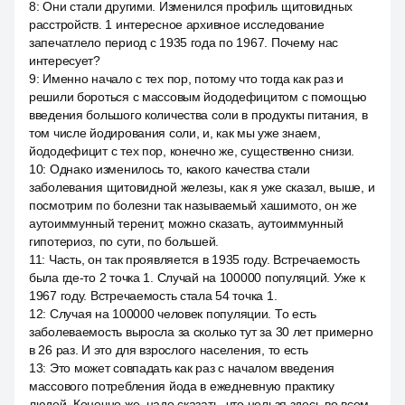
8
:
Они стали другими. Изменился профиль щитовидных
расстройств. 1 интересное архивное исследование
запечатлело период с 1935 года по 1967. Почему нас
интересует?
9
:
Именно начало с тех пор, потому что тогда как раз и
решили бороться с массовым йододефицитом с помощью
введения большого количества соли в продукты питания, в
том числе йодирования соли, и, как мы уже знаем,
йододефицит с тех пор, конечно же, существенно снизи.
10
:
Однако изменилось то, какого качества стали
заболевания щитовидной железы, как я уже сказал, выше, и
посмотрим по болезни так называемый хашимото, он же
аутоиммунный теренит, можно сказать, аутоиммунный
гипотериоз, по сути, по большей.
11
:
Часть, он так проявляется в 1935 году. Встречаемость
была где-то 2 точка 1. Случай на 100000 популяций. Уже к
1967 году. Встречаемость стала 54 точка 1.
12
:
Случая на 100000 человек популяции. То есть
заболеваемость выросла за сколько тут за 30 лет примерно
в 26 раз. И это для взрослого населения, то есть
13
:
Это может совпадать как раз с началом введения
массового потребления йода в ежедневную практику
людей. Конечно же, надо сказать, что нельзя здесь во всем