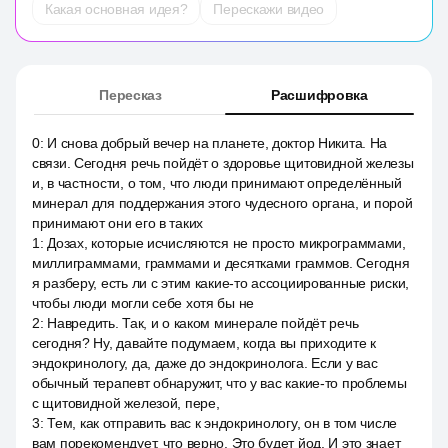
Какая основная идея?
Перескажи видео
Пересказ
Расшифровка
0
:
И снова добрый вечер на планете, доктор Никита. На
связи. Сегодня речь пойдёт о здоровье щитовидной железы
и, в частности, о том, что люди принимают определённый
минерал для поддержания этого чудесного органа, и порой
принимают они его в таких
1
:
Дозах, которые исчисляются не просто микрограммами,
миллиграммами, граммами и десятками граммов. Сегодня
я разберу, есть ли с этим какие-то ассоциированные риски,
чтобы люди могли себе хотя бы не
2
:
Навредить. Так, и о каком минерале пойдёт речь
сегодня? Ну, давайте подумаем, когда вы приходите к
эндокринологу, да, даже до эндокринолога. Если у вас
обычный терапевт обнаружит, что у вас какие-то проблемы
с щитовидной железой, пере,
3
:
Тем, как отправить вас к эндокринологу, он в том числе
вам порекомендует, что верно. Это будет йод. И это знает