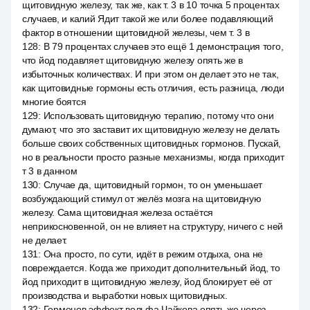
щитовидную железу, так же, как т. 3 в 10 точка 5 процентах
случаев, и калий Ядит такой же или более подавляющий
фактор в отношении щитовидной железы, чем т. 3 в
128
:
В 79 процентах случаев это ещё 1 демонстрация того,
что йод подавляет щитовидную железу опять же в
избыточных количествах. И при этом он делает это не так,
как щитовидные гормоны есть отличия, есть разница, люди
многие боятся
129
:
Использовать щитовидную терапию, потому что они
думают, что это заставит их щитовидную железу не делать
больше своих собственных щитовидных гормонов. Пускай,
но в реальности просто разные механизмы, когда приходит
т 3 в данном
130
:
Случае да, щитовидный гормон, то он уменьшает
возбуждающий стимул от желёз мозга на щитовидную
железу. Сама щитовидная железа остаётся
неприкосновенной, он не влияет на структуру, ничего с ней
не делает.
131
:
Она просто, по сути, идёт в режим отдыха, она не
повреждается. Когда же приходит дополнительный йод, то
йод приходит в щитовидную железу, йод блокирует её от
производства и выработки новых щитовидных.
132
:
Гормонов эффект вольфа Чайкова опять же через