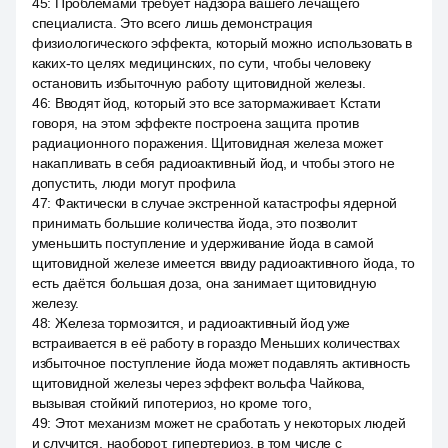
45
:
Проблемами требует надзора вашего лечащего
специалиста. Это всего лишь демонстрация
физиологического эффекта, который можно использовать в
каких-то целях медицинских, по сути, чтобы человеку
остановить избыточную работу щитовидной железы.
46
:
Вводят йод, который это все затормаживает. Кстати
говоря, на этом эффекте построена защита против
радиационного поражения. Щитовидная железа может
накапливать в себя радиоактивный йод, и чтобы этого не
допустить, люди могут профила
47
:
Фактически в случае экстренной катастрофы ядерной
принимать большие количества йода, это позволит
уменьшить поступление и удерживание йода в самой
щитовидной железе имеется ввиду радиоактивного йода, то
есть даётся большая доза, она занимает щитовидную
железу.
48
:
Железа тормозится, и радиоактивный йод уже
встраивается в её работу в гораздо Меньших количествах
избыточное поступление йода может подавлять активность
щитовидной железы через эффект вольфа Чайкова,
вызывая стойкий гипотериоз, но кроме того,
49
:
Этот механизм может не сработать у некоторых людей
и случится, наоборот, гипертериоз, в том числе с