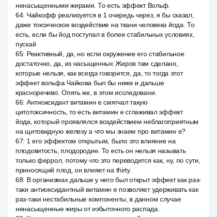
ненасыщенными жирами. То есть эффект Вольф.
64
:
Чайкофф реализуется в 1 очередь через, я бы сказал,
даже токсическое воздействие на ткани человека йода. То
есть, если бы йод поступал в более стабильных условиях,
пускай
65
:
Реактивный, да, но если окружение его стабильное
достаточно, да, из насыщенных Жиров там сделано,
которые нельзя, как всегда говорится, да, то тогда этот
эффект вольфа Чайкова был бы ниже и дальше
красноречиво. Опять же, в этом исследовани.
66
:
Антиоксидант витамин е смягчал такую
цитотоксичность, то есть витамин е сглаживал эффект
йода, который проявлялся воздействием неблагоприятным
на щитовидную железу а что мы знаем про витамин е?
67
:
1 его эффектом открытым, было это влияние на
плодовитость, плодородие. То есть он нельзя называть
только феррол, потому что это переводится как, ну, по сути,
приносящий плод, он влияет на thirty.
68
:
В организмах дальше у него был открыт эффект как раз-
таки антиоксидантный витамин е позволяет удерживать как
раз-таки нестабильные компоненты, в данном случае
ненасыщенные жиры от избыточного распада.