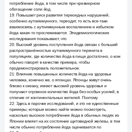
потребление йода, в том числе при чрезмерном
обогащении соли йод.
19
:
Повышает риск развития тиреоидных нарушений,
особенно аутоиммунного, тереодит, то есть все-таки
взаимосвязь с аутоиммунным воспалением и избытком
йода какая-то прослеживается. Эпидемиологические
исследования показывают, что
20
:
Высокий уровень поступления йода связан с большей
распространённостью аутоиммунного теренита в
популяциях, где количество йода в пище достаточно, о ком
обычно говорят в качестве примера, чтобы
продемонстрировать положительное.
21
:
Влияние повышенных количеств йода на здоровье
человека, конечно же, о японцах. Японцы живут очень
близко к океану, имеют высокий уровень здоровья и
получают огромное количество йода без особых усилий, в
отличие от континентальных жителей. Поэтому
22
:
Здесь в парочке исследований, и это не единственные
примеры, которые можно найти можно посмотреть,
насколько высокое потребление йода в обычных людях из
Японии влияет на их состояние щитовидной железы, в том
числе обычно потребление йода оценивается по