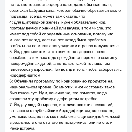
не только терапевт, эндокринолог, даже обычная поля,
советская бабушка капа, которая обычно обретается около
подъезда, всегда может вам сказать, что
4
:
Для щитовидной железы нужен обязательно йод,
поэтому внучок принимай или внучка, в том числе, это
имеет под собой определённые основания, потому что
много лет назад, десятки лет назад была проблема
глобальная во многих популяциях и странах получается с
5
:
Йододефицитом, и это влияет на здоровье очень
серьёзно, в том числе до врождённых пороков развития у
новорождённых детей, а не только какой-то лишь там
гипотериоз у взрослых. Так вот, для того, чтобы забороть я с
йододефицитом
6
:
Объявили программу по йодированию продуктов на
национальном уровне. Во многих, многих странах таков
был консенсус. Ну и, конечно же, это помогло, когда
сравняли эту проблему с дефицитом потребле.
7
:
Йода у людей выросло, и количество этих несчастий,
связанных с глубочайшим йододефицитом, конечно же,
уменьшилось, вот только проблемы с щитовидной железой
в реальности они от этого не испарились, они не стали
Реже встреча