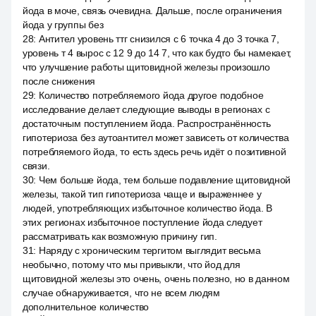
йода в моче, связь очевидна. Дальше, после ограничения
йода у группы без
28
:
Антител уровень ттг снизился с 6 точка 4 до 3 точка 7,
уровень т 4 вырос с 12 9 до 14 7, что как будто бы намекает,
что улучшение работы щитовидной железы произошло
после снижения
29
:
Количество потребляемого йода другое подобное
исследование делает следующие выводы в регионах с
достаточным поступлением йода. Распространённость
гипотериоза без аутоантител может зависеть от количества
потребляемого йода, то есть здесь речь идёт о позитивной
связи.
30
:
Чем больше йода, тем больше подавление щитовидной
железы, такой тип гипотериоза чаще и выраженнее у
людей, употребляющих избыточное количество йода. В
этих регионах избыточное поступление йода следует
рассматривать как возможную причину гип.
31
:
Наряду с хроническим тергитом выглядит весьма
необычно, потому что мы привыкли, что йод для
щитовидной железы это очень, очень полезно, но в данном
случае обнаруживается, что не всем людям
дополнительное количество