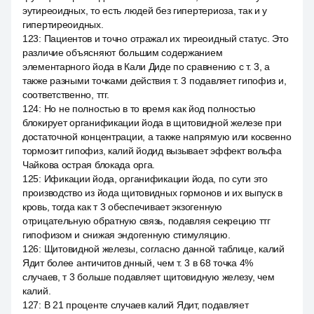
эутиреоидных, то есть людей без гипертериоза, так и у
гипертиреоидных.
123
:
Пациентов и точно отражал их тиреоидный статус. Это
различие объясняют большим содержанием
элементарного йода в Кали Диде по сравнению с т. 3, а
также разными точками действия т. 3 подавляет гипофиз и,
соответственно, ттг.
124
:
Но не полностью в то время как йод полностью
блокирует органификации йода в щитовидной железе при
достаточной концентрации, а также напрямую или косвенно
тормозит гипофиз, калий йодид вызывает эффект вольфа
Чайкова острая блокада орга.
125
:
Ификации йода, органификации йода, по сути это
производство из йода щитовидных гормонов и их выпуск в
кровь, тогда как т 3 обеспечивает экзогенную
отрицательную обратную связь, подавляя секрецию ттг
гипофизом и снижая эндогенную стимуляцию.
126
:
Щитовидной железы, согласно данной таблице, калий
Ядит более античитов днный, чем т. 3 в 68 точка 4%
случаев, т 3 больше подавляет щитовидную железу, чем
калий.
127
:
В 21 проценте случаев калий Ядит, подавляет