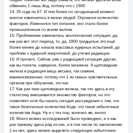
обвинить 1 лишь йод, потому что с 1900
14
:
35 года по 67. И тем более по сегодняшний момент
многое изменилось в жизни людей. Огромное количество
факторов. Изменился тип питания, оно стало более
промышленным со всеми вытека
15
:
Проблемами изменилась экологическая ситуация, да,
как раз вот этот период, то, да, 1900 тридцатые это ещё
более менее до начала массовых ядерных испытаний, до
проблем с ядерной энергетикой, до утечки радиации.
16
:
И прочего. Сейчас уже с радиацией ситуация другая,
как вы поняли, наверное, более загажена. А щитовидная
железа и радиация вещь весьма, так скажем,
взаимосвязанная, потому что 1 из самых чувствительных
органов при облучении, это как
17
:
Как раз-таки щитовидная железа, так что здесь в эту
статистику вмешивается множество факторов, но это
позволяет хотя бы начать сегодня рассуждения о том, что
такое безопасные количества йода, что такое избыточные
количества йода. Ну и с тех пор, конечно же, много
18
:
Много всяких исследований было проведено, и я как
раз привожу здесь ряд из них, и в том числе по заключению
1 из них, здесь можно выделить следующее избыточное