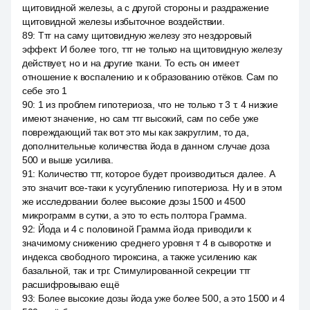
щитовидной железы, а с другой стороны и раздражение
щитовидной железы избыточное воздействии.
89
:
Ттг на саму щитовидную железу это нездоровый
эффект. И более того, ттг не только на щитовидную железу
действует, но и на другие ткани. То есть он имеет
отношение к воспалению и к образованию отёков. Сам по
себе это 1
90
:
1 из проблем гипотериоза, что не только т 3 т. 4 низкие
имеют значение, но сам ттг высокий, сам по себе уже
повреждающий так вот это мы как закруглим, то да,
дополнительные количества йода в данном случае доза
500 и выше усилива.
91
:
Количество ттг, которое будет производиться далее. А
это значит все-таки к усугублению гипотериоза. Ну и в этом
же исследовании более высокие дозы 1500 и 4500
микрограмм в сутки, а это то есть полтора Грамма.
92
:
Йода и 4 с половиной Грамма йода приводили к
значимому снижению среднего уровня т 4 в сыворотке и
индекса свободного тироксина, а также усилению как
базальной, так и трг. Стимулированной секреции ттг
расшифровываю ещё
93
:
Более высокие дозы йода уже более 500, а это 1500 и 4