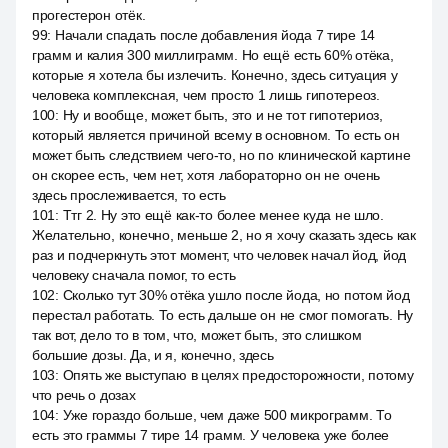
прогестерон отёк.
99
:
Начали спадать после добавления йода 7 тире 14
грамм и калия 300 миллиграмм. Но ещё есть 60% отёка,
которые я хотела бы излечить. Конечно, здесь ситуация у
человека комплексная, чем просто 1 лишь гипотереоз.
100
:
Ну и вообще, может быть, это и не тот гипотериоз,
который является причиной всему в основном. То есть он
может быть следствием чего-то, но по клинической картине
он скорее есть, чем нет, хотя лабораторно он не очень
здесь прослеживается, то есть
101
:
Ттг 2. Ну это ещё как-то более менее куда не шло.
Желательно, конечно, меньше 2, но я хочу сказать здесь как
раз и подчеркнуть этот момент, что человек начал йод, йод
человеку сначала помог, то есть
102
:
Сколько тут 30% отёка ушло после йода, но потом йод
перестал работать. То есть дальше он не смог помогать. Ну
так вот, дело то в том, что, может быть, это слишком
большие дозы. Да, и я, конечно, здесь
103
:
Опять же выступаю в целях предосторожности, потому
что речь о дозах
104
:
Уже гораздо больше, чем даже 500 микрограмм. То
есть это граммы 7 тире 14 грамм. У человека уже более