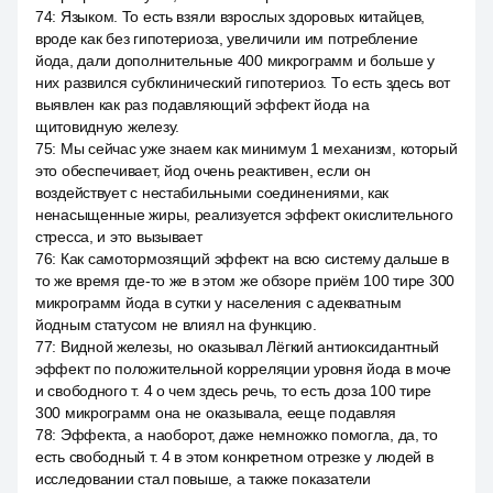
74
:
Языком. То есть взяли взрослых здоровых китайцев,
вроде как без гипотериоза, увеличили им потребление
йода, дали дополнительные 400 микрограмм и больше у
них развился субклинический гипотериоз. То есть здесь вот
выявлен как раз подавляющий эффект йода на
щитовидную железу.
75
:
Мы сейчас уже знаем как минимум 1 механизм, который
это обеспечивает, йод очень реактивен, если он
воздействует с нестабильными соединениями, как
ненасыщенные жиры, реализуется эффект окислительного
стресса, и это вызывает
76
:
Как самотормозящий эффект на всю систему дальше в
то же время где-то же в этом же обзоре приём 100 тире 300
микрограмм йода в сутки у населения с адекватным
йодным статусом не влиял на функцию.
77
:
Видной железы, но оказывал Лёгкий антиоксидантный
эффект по положительной корреляции уровня йода в моче
и свободного т. 4 о чем здесь речь, то есть доза 100 тире
300 микрограмм она не оказывала, ееще подавляя
78
:
Эффекта, а наоборот, даже немножко помогла, да, то
есть свободный т. 4 в этом конкретном отрезке у людей в
исследовании стал повыше, а также показатели