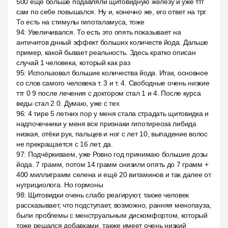
500 ещё больше подавляли щитовидную железу и уже ттг
сам по себе повышался. Ну и, конечно же, его ответ на трг.
То есть на стимулы гипоталамуса, тоже
94
:
Увеличивался. То есть это опять показывает на
античитов днный эффект больших количеств йода. Дальше
пример, какой бывает реальность. Здесь кратко описан
случай 1 человека, который как раз
95
:
Использовал большие количества йода. Итак, основное
со слов самого человека т. 3 и т. 4. Свободные очень низкие
ттг 0 9 после лечения с доктором стал 1 и 4. После курса
веды стал 2 0. Думаю, уже с тех
96
:
4 тире 5 летних пор у меня стала страдать щитовидка и
надпочечники у меня все признаки гипотиреоза либида
низкая, отёки рук, пальцев и ног с лет 10, выпадение волос
не прекращается с 16 лет, да.
97
:
Подчёркиваем, уже Ровно год принимаю большие дозы
йода. 7 грамм, потом 14 грамм снизили опять до 7 грамм +
400 миллиграмм селена и ещё 20 витаминов и так далее от
нутрициолога. Но гормоны
98
:
Щитовидки очень слабо реагируют, также человек
рассказывает, что подступает, возможно, ранняя менопауза,
были проблемы с менструальным дискомфортом, который
тоже решался добавками, также имеет очень низкий