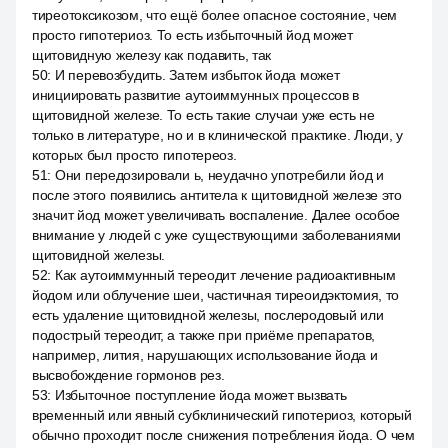
тиреотоксикозом, что ещё более опасное состояние, чем
просто гипотериоз. То есть избыточный йод может
щитовидную железу как подавить, так
50
:
И перевозбудить. Затем избыток йода может
инициировать развитие аутоиммунных процессов в
щитовидной железе. То есть такие случаи уже есть не
только в литературе, но и в клинической практике. Люди, у
которых был просто гипотереоз.
51
:
Они передозировали ь, неудачно употребили йод и
после этого появились антитела к щитовидной железе это
значит йод может увеличивать воспаление. Далее особое
внимание у людей с уже существующими заболеваниями
щитовидной железы.
52
:
Как аутоиммунный тереодит лечение радиоактивным
йодом или облучение шеи, частичная тиреоидэктомия, то
есть удаление щитовидной железы, послеродовый или
подострый тереодит, а также при приёме препаратов,
например, лития, нарушающих использование йода и
высвобождение гормонов рез.
53
:
Избыточное поступление йода может вызвать
временный или явный субклинический гипотериоз, который
обычно проходит после снижения потребления йода. О чем