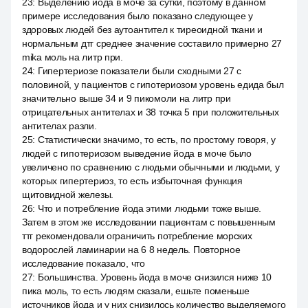
23
:
Выделению йода в моче за сутки, поэтому в данном
примере исследования было показано следующее у
здоровых людей без аутоантител к тиреоидной ткани и
нормальным дтг среднее значение составило примерно 27
mika моль на литр при.
24
:
Гипертериозе показатели были сходными 27 с
половиной, у пациентов с гипотериозом уровень едида был
значительно выше 34 и 9 пикомоли на литр при
отрицательных антителах и 38 точка 5 при положительных
антителах разли.
25
:
Статистически значимо, то есть, по простому говоря, у
людей с гипотериозом выведение йода в моче было
увеличено по сравнению с людьми обычными и людьми, у
которых гипертериоз, то есть избыточная функция
щитовидной железы.
26
:
Что и потребление йода этими людьми тоже выше.
Затем в этом же исследовании пациентам с повышенным
ттг рекомендовали ограничить потребление морских
водорослей ламинарии на 6 8 недель. Повторное
исследование показало, что
27
:
Большинства. Уровень йода в моче снизился ниже 10
пика моль, то есть людям сказали, ешьте поменьше
источников йода и у них снизилось количество выделяемого