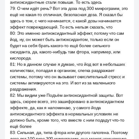
антиоксидантные стали повыше. То есть здесь
79
:
О чем идёт речь? Вот эта доза под 300 микрограмм, это
ещё не какая-то отличная, безопасная доза. Я сказал бы
здесь о том, с чего начинается, с какой дозы начинается
эффект повреждающий. То есть нельзя сказать, что
80
:
Это именно антиоксидантный эффект, потому что сам
йод, ну, он может быть антиоксидантом, только если он
будет на себя брать какого-то ещё более сильного
оксиданта, да, какого-нибудь там фтора, например, или
кислорода.
81
:
Но в данном случае я думаю, что йод вот в небольших
количествах, попадая в организм, слегка раздражает
системы, потому что он вызывает окислительный стресс и
системы активируются на это. И вот из за маленького
раздражения.
82
:
Мы видим уже Подъём антиоксидантной защиты. Вот
здесь, скорее всего, это зашифровано в антиоксидантном
эффекте, да, как я напоминаю, у самого йода
антиоксидантного эффекта в нормальных условиях не
должно быть, кроме того, что вместе с ним подадут что-то
ещё более
83
:
Сильная, да, типа фтора или другого галогена. Поэтому
доза вот 100 тире 300 микрограмм, она может немножечко