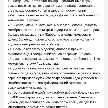
69
:
Когда начинается этот пожар, нестабильные жиры
разваливаются где-то, если витамин е придёт вовремя, он
этот пожар остановит. Так и здесь при поступлении
избыточного количества йода, на фоне опять же большого
количества, я думаю.
70
:
У chris, как мы знаем, очень высокая ненасыщенность
мембран, то есть клетки крыс содержат во много много раз
больше ненасыщенных Жиров, чем клетки человека и
других более долгоживущих организмов в этих условиях
йод начинает реагировать образу.
71
:
Больше вот этого гидрокси, минала и прочих
липопероксиды соединений пошло повреждение дали
витамин е, эффект затормозили, то есть это объясняет 1 из
моментов, почему йод может, да.
72
:
Даже быть опасным в больших количествах дальше,
ближе к людям исследование по определению безопасного
верхнего предела суточного потребления йода у взрослых
китайцев показало, что субклинический гипотериоз
развивался у изначально.
73
:
Эутироидный людей при приёме добавок йодида калия
по 400 микрограмм в сутки и более в течение 4 недель, с
учётом диеты общий приём йода получался у людей 800
микрограмм в сутки, объясняю просты.