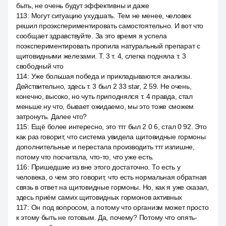
быть, не очень будут эффективны и даже
113
:
Могут ситуацию ухудшать. Тем не менее, человек
решил проэкспериментировать самостоятельно. И вот что
сообщает здравствуйте. За это время я успела
поэкспериментировать пропила натуральный препарат с
щитовидными железами. Т. 3 т. 4, слегка подняла т. 3
свободный что
114
:
Уже большая победа и прикладываются анализы.
Действительно, здесь т. 3 был 2 33 star, 2 59. Не очень,
конечно, высоко, но чуть приподнялся т. 4 правда, стал
меньше ну что, бывает ожидаемо, мы это тоже сможем
затронуть. Далее что?
115
:
Ещё более интересно, это ттг был 2 0 6, стал 0 92. Это
как раз говорит, что система увидела щитовидные гормоны
дополнительные и перестала производить ттг излишне,
потому что посчитала, что-то, что уже есть.
116
:
Пришедшие из вне этого достаточно. То есть у
человека, о чем это говорит, что есть нормальная обратная
связь в ответ на щитовидные гормоны. Но, как я уже сказал,
здесь приём самих щитовидных гормонов активных
117
:
Он под вопросом, а потому что организм может просто
к этому быть не готовым. Да, почему? Потому что опять-