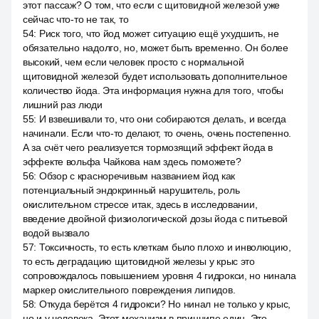
этот пассаж? О том, что если с щитовидной железой уже
сейчас что-то не так, то
54
:
Риск того, что йод может ситуацию ещё ухудшить, не
обязательно надолго, но, может быть временно. Он более
высокий, чем если человек просто с нормальной
щитовидной железой будет использовать дополнительное
количество йода. Эта информация нужна для того, чтобы
лишний раз люди
55
:
И взвешивали то, что они собираются делать, и всегда
начинали. Если что-то делают, то очень, очень постепенно.
А за счёт чего реализуется тормозящий эффект йода в
эффекте вольфа Чайкова нам здесь поможете?
56
:
Обзор с красноречивым названием йод как
потенциальный эндокринный нарушитель, роль
окислительном стрессе итак, здесь в исследовании,
введение двойной физиологической дозы йода с питьевой
водой вызвало
57
:
Токсичность, то есть клеткам было плохо и инволюцию,
то есть деградацию щитовидной железы у крыс это
сопровождалось повышением уровня 4 гидрокси, но нинала
маркер окислительного повреждения липидов.
58
:
Откуда берётся 4 гидрокси? Но нинал не только у крыс,
но и у человека. Этот механизм в принципе един. Это