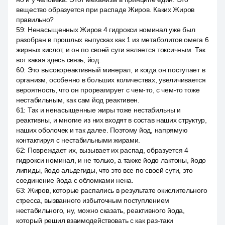
вещество образуется при распаде Жиров. Каких Жиров
правильно?
59
:
Ненасыщенных Жиров 4 гидрокси номинал уже был
разобран в прошлых выпусках как 1 из метаболитов омега 6
жирных кислот, и он по своей сути является токсичным. Так
вот какая здесь связь, йод.
60
:
Это высокореактивный минерал, и когда он поступает в
организм, особенно в больших количествах, увеличивается
вероятность, что он прореагирует с чем-то, с чем-то тоже
нестабильным, как сам йод реактивен.
61
:
Так и ненасыщенные жиры тоже нестабильны и
реактивны, и многие из них входят в состав наших структур,
наших оболочек и так далее. Поэтому йод, напрямую
контактируя с нестабильными жирами.
62
:
Повреждает их, вызывает их распад, образуется 4
гидрокси номинал, и не только, а также йодо лактоны, йодо
липиды, йодо альдегиды, что это все по своей сути, это
соединение йода с обломками нена.
63
:
Жиров, которые распались в результате окислительного
стресса, вызванного избыточным поступлением
нестабильного, ну, можно сказать, реактивного йода,
который решил взаимодействовать с как раз-таки