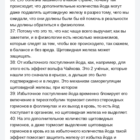
происходит, что дополнительные количества йода могут
даже подавлять щитовидную железу в разрез тому, чего мы
ожидали, что они должны были бы ей помочь в реальности
мы должны обратиться к физиологии.
37
:
Потому что это то, что нас чаще всего выручает, как вы
заметили, и в физиологии есть несколько механизмов,
которые следят за тем, чтобы все происходило, так скажем,
в балансе и без вреда. Щитовидная железа может
защищать.
38
:
От избыточного поступления йода, как, например, для
этого есть эффект вольфа Чайкова. Это 2 учёных, которые
нашли это сначала в крысах, а дальше это было
подтверждено и в людях. Это механизм саморегуляции
щитовидной железы, при котором
39
:
Избыточное поступление йода временно блокирует его
включение в тиреоглобулин тормозит синтез стероидных
гормонов в фолликулах и их выход в кровь, то есть йод
поступает в организм, но щитовидная железа не выделяет.
40
:
На это дополнительное количество щитовидных
гормонов, а даже тормозит выделение щитовидных
гормонов в кровь из за избыточного количества йода такой
эффект помогает защитить железу от избытка йода и