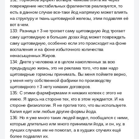
повреждение нестабильных фрагментов реализуется, то
есть в данном случае все-таки йод напрямую может влиять
на структуру и ткань щитовидной железы, этим подавляя её
вот в чем.
133
:
Разница т 3 не трогает саму щитовидную йод трогает
саму щитовидную в больших дозах йод может повреждать
саму щитовидную, особенно если это происходит на фоне
воспаления и на фоне избыточного количества
ненасыщенных Жиров.
134
:
Диете у человека и в целом накопленных за всю
предыдущую жизнь, это не реклама того, что вам надо
щитовидные гормоны принимать. Вы меня поймите верно,
у меня нету собственной фабрики по производству
щитовидного т 3 нету никаких договоров.
135
:
С этими фармфирмами я никаких копеек с этого не
имею. Я здесь на стороне тех, кто в этом нуждается. И на
стороне физиологии. Я не против того, что вы используете.
Калия едит или любые другие формы йода.
136
:
Но я уже много таких людей видел, пообщался с ними,
которые длительно или много принимали йода, и он, ну, в
лучших случаях им не помогал, а в худших случаях ещё
более подавлял их.