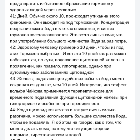
предотвратить избыточное образование гормонов у
здоровых людей через несколько.
41
:
Дней. Обычно около 10, происходит утихание этого
феномена. Они выходят из под торможения. Концентрация
неорганического йода в клетках снижается, и синтез
гормонов восстанавливается. Это всего лишь значит, что
при употреблении большого количества йода за раз потре,
42
:
Здоровому человеку примерно 10 дней, чтобы из под
этих Тормозов выбраться. И вот эти 10 дней как раз может
наблюдаться, по сути, подавление щитовидной железы в
проявлении, как правило, гипотериоза, однако при
аутоиммунных заболеваниях щитовидной
43
:
Железы, подавляющее действие избытка йода может
сохраняться дольше, чем 10 дней. Интересно, что эффект
вольфа Чайкова применяется терапевтические для
временного подавления функции щитовидной железы при
гипертериозе и особенно при тереоидит есть
44
:
Когда щитовидная железа и так уже очень сильно
разогнана, можно использовать большие количества йода,
чтобы её подавлять. Я об этом не говорю, как о том, что
можно делать дома, потому что ситуация стереои
штормом, тиреотоксикозом и подоб