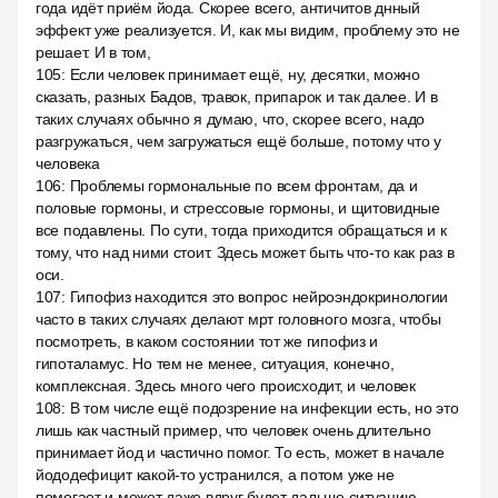
года идёт приём йода. Скорее всего, античитов днный
эффект уже реализуется. И, как мы видим, проблему это не
решает. И в том,
105
:
Если человек принимает ещё, ну, десятки, можно
сказать, разных Бадов, травок, припарок и так далее. И в
таких случаях обычно я думаю, что, скорее всего, надо
разгружаться, чем загружаться ещё больше, потому что у
человека
106
:
Проблемы гормональные по всем фронтам, да и
половые гормоны, и стрессовые гормоны, и щитовидные
все подавлены. По сути, тогда приходится обращаться и к
тому, что над ними стоит. Здесь может быть что-то как раз в
оси.
107
:
Гипофиз находится это вопрос нейроэндокринологии
часто в таких случаях делают мрт головного мозга, чтобы
посмотреть, в каком состоянии тот же гипофиз и
гипоталамус. Но тем не менее, ситуация, конечно,
комплексная. Здесь много чего происходит, и человек
108
:
В том числе ещё подозрение на инфекции есть, но это
лишь как частный пример, что человек очень длительно
принимает йод и частично помог. То есть, может в начале
йододефицит какой-то устранился, а потом уже не
помогает и может даже вдруг будет дальше ситуацию