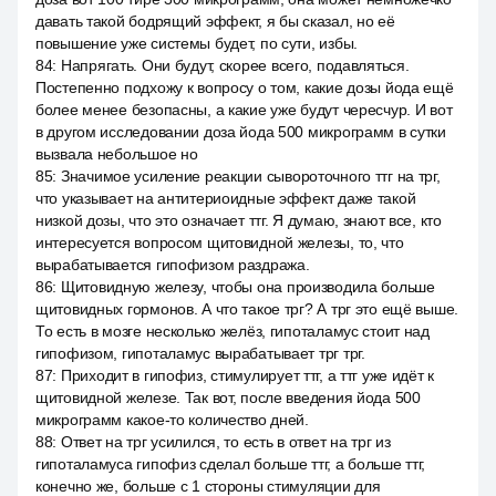
давать такой бодрящий эффект, я бы сказал, но её
повышение уже системы будет, по сути, избы.
84
:
Напрягать. Они будут, скорее всего, подавляться.
Постепенно подхожу к вопросу о том, какие дозы йода ещё
более менее безопасны, а какие уже будут чересчур. И вот
в другом исследовании доза йода 500 микрограмм в сутки
вызвала небольшое но
85
:
Значимое усиление реакции сывороточного ттг на трг,
что указывает на антитериоидные эффект даже такой
низкой дозы, что это означает ттг. Я думаю, знают все, кто
интересуется вопросом щитовидной железы, то, что
вырабатывается гипофизом раздража.
86
:
Щитовидную железу, чтобы она производила больше
щитовидных гормонов. А что такое трг? А трг это ещё выше.
То есть в мозге несколько желёз, гипоталамус стоит над
гипофизом, гипоталамус вырабатывает трг трг.
87
:
Приходит в гипофиз, стимулирует ттг, а ттг уже идёт к
щитовидной железе. Так вот, после введения йода 500
микрограмм какое-то количество дней.
88
:
Ответ на трг усилился, то есть в ответ на трг из
гипоталамуса гипофиз сделал больше ттг, а больше ттг,
конечно же, больше с 1 стороны стимуляции для