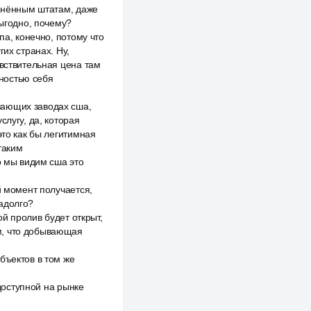
динённым штатам, даже
выгодно, почему?
па, конечно, потому что
их странах. Ну,
увствительная цена там
лностью себя
вающих заводах сша,
слугу, да, которая
это как бы легитимная
таким
о мы видим сша это
й момент получается,
адолго?
ой пролив будет открыт,
ом, что добывающая
бъектов в том же
 доступной на рынке