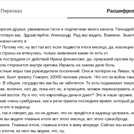
Пересказ
Расшифров
орогие друзья, уважаемые гости и подписчики моего канала. Геннадий
тствую вас. Здравствуйте, Александр. Рад вас видеть. Взаимно. Знает
 начал нечто в
Потому что, ну вот так вот, если подвести итоги месяца, да, коалиции
 страны не втянулись, только заявления какие-то есть от
е пострадали от действий Ирана финансово, да, ормузский пролив пр
ропа сторонится внутри критика Израиль на самом деле боль.
стные мэры там руководители поселений. Они ж попёрли на Ливан, п
я, бьют тревогу. Говорят, 10000 человек уехало. Что это за война така
. В общем, государство как бы не заботится. То есть поднимают такую
ока, конечно, нет, да, пока нет, но, в принципе, можем перенаправить 
ий восток. Ну и что, что европейцы деньги дают? Это ж наше оружие, 
акие очень сумбурные, как и речи трампа последнее время, который до
 его в задницу.
 так и говорит, да, он не думал, что он придётся в задницу целовать, но
е вы видите главные итоги вот этого месяца, вот этого сумасброда.
ампа. Главные итоги, главные итоги я вижу впереди. Сейчас мы може
итогов, из чего мы видим, что, ну,