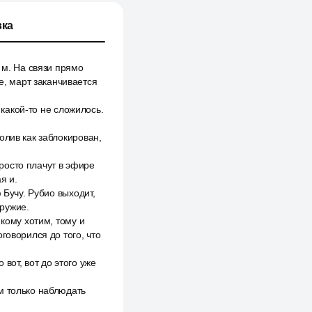
ка
 м. На связи прямо
е, март заканчивается
 какой-то не сложилось.
олив как заблокирован,
росто плачут в эфире
я и.
 Бучу. Рубио выходит,
оружие.
кому хотим, тому и
говорился до того, что
 вот, вот до этого уже
м только наблюдать