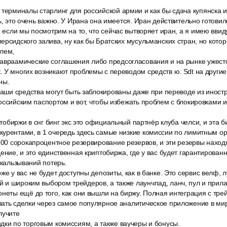
терминалы старлинг для российской армии и как бы сдача купянска и 
ь, это очень важно. У Ирана она имеется. Иран действительно готовилс
, если мы посмотрим на то, что сейчас вытворяет иран, а я имею вв
ерсидского залива, ну как бы Братских мусульманских стран, но кото
илем,
авраамические соглашения либо предсогласования и на рынке ужест
 У многих возникают проблемы с переводом средств ю. Sdt на другие
ны.
ваши средства могут быть заблокированы даже при переводе из иност
оссийским паспортом и вот, чтобы избежать проблем с блокировками и
иптобиржи в снг бинг экс это официальный партнёр клуба челси, и эта
курентами, в 1 очередь здесь самые низкие комиссии по лимитным о
100 сорокапроцентное резервирование резервов, и эти резервы наход
ение, и это единственная криптобиржа, где у вас будет гарантированн
скальзываний потерь.
же у вас не будет доступны депозиты, как в банке. Это сервис велф, 
и широким выбором трейдеров, а также лаунчпад, ланч, пул и прила
неты ещё до того, как они вышли на биржу. Полная интеграция с трей
ать сделки через самое популярное аналитическое приложение в мир
лучите
дки по торговым комиссиям, а также ваучеры и бонусы.