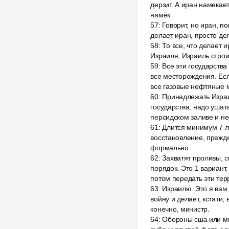
дерзит. А иран намекае
намёк
57
:
Говорит, но иран, п
делает иран, просто дел
58
:
То все, что делает 
Израиля, Израиль строи
59
:
Все эти государства
все месторождения. Ес
все газовые нефтяные 
60
:
Принадлежать Израил
государства, надо ушата
персидском заливе и н
61
:
Длится минимум 7 ле
восстановление, прежде
формально.
62
:
Захватят проливы, с
порядок. Это 1 вариант.
потом передать эти тер
63
:
Израилю. Это я вам 
войну и делает, кстати
конечно, министр.
64
:
Обороны сша или ми