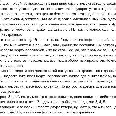
 все, что сейчас происходит, в принципе стратегически выгодно сое
т deep стейту как соединённым штатам, как государству это выгодно, 
 на энергоносители, рост цен на бензин в 1 очередь подставляет трам
ин это очень чувствительный момент, более чувствительный, чем в друг
мобильная страна, это одноэтажная америка, для них это страшно. Ч
р, где-то, может быть, даже на 2 за галлон. Но, тем не менее, сша по
 из странных.
, вот странные вещи. Это пожары на 2 крупнейших нефтеперерабаты
и, как мне кажется, я понимаю, там украинские беспилотники сожгли у
спорта нефти российской. Это не странное, да, это в рамках войны, 
чему его не защитили и почему это так и 3 дня продолжается, и все с 
, ну это тоже вот из реальных военных и оборонных просчётов. Но чт
на власть сша.
мер 1 в мире, и она должна такой статус свой сохранить, но в данны
нь надолго закрывает нефть персидского залива для рынков почему н
тно, что рано или поздно эта война закончится, рано или поздно музск
и, и как бы, типа все восстановится. Но вопрос то здесь в другом в т
раструктура
роя. Я приблизительно знаю, по срокам введения наших российских о
казьмино и так далее. Это длинная стройка, это годы, это 3, 4, 5.
м говорить о газовой инфраструктуре катера, ну, каттер, это 40% всей
нного, да? Ну, помимо нефти, этой инфраструктуре никто