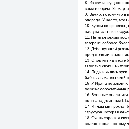
8
:
Из самых существенны
вами говорим, 28 марта
9
:
Важно, потому что в 
очереди. У нас то, что 
10
:
Курды не срослась, 
наступательные вооруж
11
:
Не упал режим посл
тегеране собрала боле
12
:
Действующий режим,
предателями, изменник
13
:
Стрелять на месте б
запустил свою шиитскую
14
:
Подключились хусит
бабль эль мандепский п
15
:
У Ирана не закончи
показал сорокатонные р
16
:
Военные аналитики 
поля с подземными Шахт
17
:
И главный просчёт б
структура, которая дейс
18
:
Очень хорошая связь
великолепная, потому ч