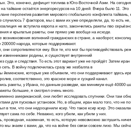
х. Это, конечно, дефицит топлива в Юго-Восточной Азии. На сегодня
 на тайване остаётся энергоресурсов на 10 дней. Вчера было 11. Это
плане перспектив развития мирового глобального конфликта тайвань, к
не случилось 7 факторов, мы с вами их уже определяли, да, то есть не,
коалиция не вступила европа и нато, закончились ракеты пво серьёзн
ения и крылатые ракеты, они прямо уже вообще на исходе.
е возникновения волнений гражданских в стране, а наоборот, консол
е 200000 народа, которые поддерживают.
 они сопротивляются ему. Все те, кто мог бы противодействовать ре
и изменниками родины, и существует внутренний
ез суда и следствия. То есть этот вариант уже не пройдёт. Затем иран
 сеть. В войну подключилась сразу же хезбалла в
ы йеменские, которые уже объявили, что они поддерживают здесь ира
ролив, соответственно, это красное море и суэцкий канал.
лись ракеты, у Ирана, по данным разведки, как минимум ещё 40000 ш
акеты большие, я смотрел очень много.
именно американской, они любят исследовать спутники. Они там об
ами для пусковых установок. Но, в общем, иран мало того, что не п
ыл в том, что они недооценили ксир. Что такое ксир ксир. Это оказа
твует сама по себе. Неважно, кого убили, как убили у них.
, проводная, наземная, то есть, которую невозможно заглушить ниче
то мы знаем с вами, да, что на войне без связи совсем лихо. Мы сейч