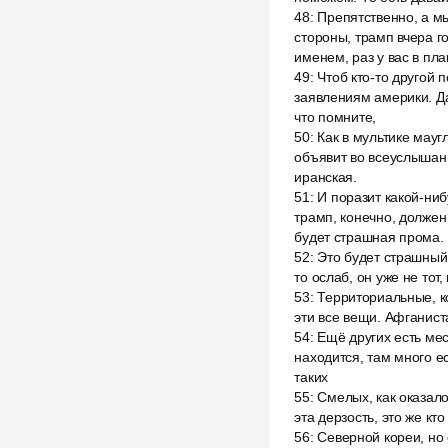
48
:
Препятственно, а мы
стороны, трамп вчера го
именем, раз у вас в пл
49
:
Чтоб кто-то другой 
заявлениям америки. Д
что помните,
50
:
Как в мультике мау
объявит во всеуслышани
иранская.
51
:
И поразит какой-ниб
трамп, конечно, должен 
будет страшная прома.
52
:
Это будет страшный 
то ослаб, он уже не тот
53
:
Территориальные, к
эти все вещи. Афганиста
54
:
Ещё других есть мес
находится, там много ес
таких
55
:
Смелых, как оказало
эта дерзость, это же кт
56
:
Северной кореи, но 