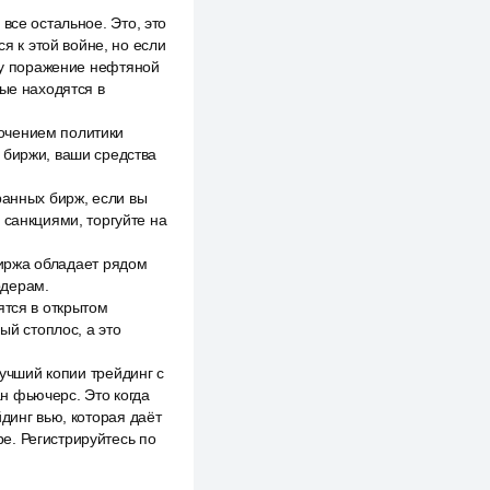
все остальное. Это, это
я к этой войне, но если
иду поражение нефтяной
рые находятся в
очением политики
 биржи, ваши средства
ранных бирж, если вы
 санкциями, торгуйте на
 биржа обладает рядом
рдерам.
ятся в открытом
ый стоплос, а это
лучший копии трейдинг с
н фьючерс. Это когда
динг вью, которая даёт
е. Регистрируйтесь по