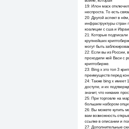
войне, которая
19
:
Илон маск отключил 
неспроста. То есть связ
20
:
Другой аспект в нём
инфраструктуры стран п
коалиции с сша и Изра
21
:
Которые подписали 
крупнейших криптобирж.
могут быть заблокирова
22
:
Если вы из России, 
проходили кей Васи с р
криптобирже.
23
:
Bing x это топ 3 кр
преимуществ перед кон
24
:
Также bing x имеет 
доступе, и их подтвержд
значит, что никаких про
25
:
При торговле на мар
большим набором опций 
26
:
Вы можете купить мо
вам возможность открыв
ссылке в описании и по
27
:
Дополнительные ски