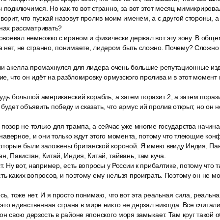
 подключимся. Но как-то вот странно, за вот этот месяц мимикрирова
ворит, что пускай назовут пролив моим именем, а с другой стороны, а
анах рассматривать?
повоевал немножко с ираном и физически держал вот эту зону. В обще
а нет, не странно, понимаете, лидером быть сложно. Почему? Сложно
гли акелла промахнулся для лидера очень большие репутационные из
е, что он идёт на разблокировку ормузского пролива и в этот момент 
удь большой американский корабль, а затем поразит 2, а затем поразит
будет объявить победу и сказать, что армус ий пролив открыт, но он не
позор не только для трампа, а сейчас уже многие государства начина
, наверное, и они только ждут этого момента, потому что тлеющие кон
оторые были заложены британской короной. Я имею ввиду Индия, Пак
н, Пакистан, Китай, Индия, Китай, тайвань, там куча.
т. Ну вот, например, есть вопросы у России к прибалтике, потому что 
ть каких вопросов, и поэтому ему нельзя проиграть. Поэтому он не мо
сь, тоже нет. И я просто понимаю, что вот эта реальная сила, реальна
о это единственная страна в мире никто не дерзал никогда. Все считал
он свою дерзость в районе японского моря замыкает. Там круг такой о