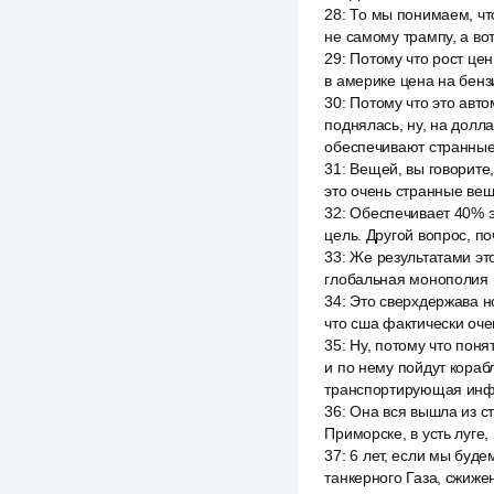
28
:
То мы понимаем, что
не самому трампу, а во
29
:
Потому что рост цен
в америке цена на бенз
30
:
Потому что это авто
поднялась, ну, на долла
обеспечивают странные
31
:
Вещей, вы говорите
это очень странные вещ
32
:
Обеспечивает 40% эк
цель. Другой вопрос, по
33
:
Же результатами это
глобальная монополия 
34
:
Это сверхдержава но
что сша фактически оче
35
:
Ну, потому что поня
и по нему пойдут корабл
транспортирующая инф
36
:
Она вся вышла из ст
Приморске, в усть луге, 
37
:
6 лет, если мы буде
танкерного Газа, сжиже