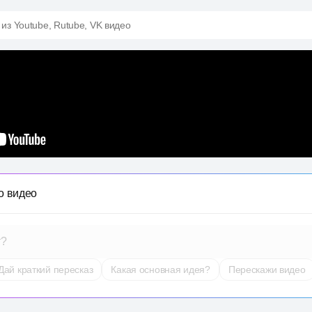
 из Youtube, Rutube, VK видео
о видео
т?
Дай краткий пересказ
Какая основная идея?
Перескажи видео