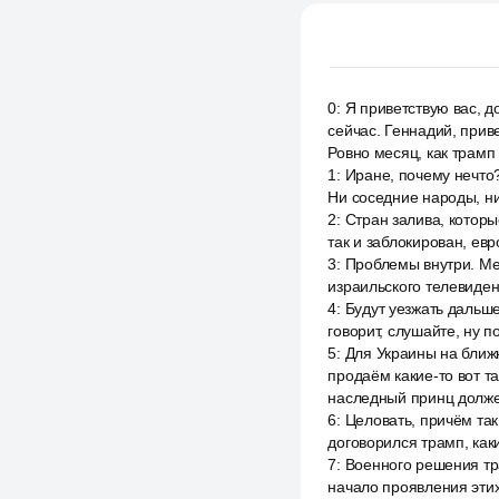
0
:
Я приветствую вас, д
сейчас. Геннадий, приве
Ровно месяц, как трамп
1
:
Иране, почему нечто? 
Ни соседние народы, ни
2
:
Стран залива, которы
так и заблокирован, ев
3
:
Проблемы внутри. Ме
израильского телевидени
4
:
Будут уезжать дальше
говорит, слушайте, ну п
5
:
Для Украины на ближн
продаём какие-то вот т
наследный принц должен
6
:
Целовать, причём так,
договорился трамп, каки
7
:
Военного решения тр
начало проявления этих 