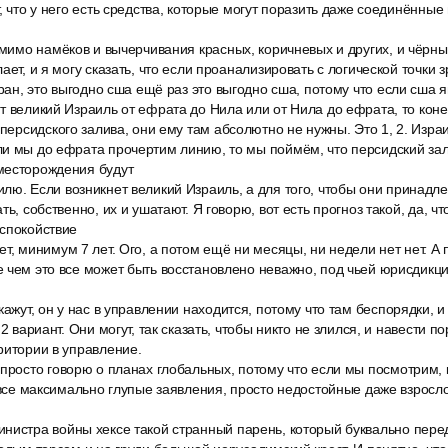
т, что у него есть средства, которые могут поразить даже соединённы
омимо намёков и вычерчивания красных, коричневых и других, и чёрны
ает, и я могу сказать, что если проанализировать с логической точки з
иран, это выгодно сша ещё раз это выгодно сша, потому что если сша
т великий Израиль от ефрата до Нила или от Нила до ефрата, то коне
 персидского залива, они ему там абсолютно не нужны. Это 1, 2. Изра
ли мы до ефрата прочертим линию, то мы поймём, что персидский зал
месторождения будут
ю. Если возникнет великий Израиль, а для того, чтобы они принадле
ть, собственно, их и ушатают. Я говорю, вот есть прогноз такой, да, чт
еспокойствие
т, минимум 7 лет. Ого, а потом ещё ни месяцы, ни недели нет нет. А 
 чем это все может быть восстановлено неважно, под чьей юрисдикци
кажут, он у нас в управлении находится, потому что там беспорядки, 
 2 вариант. Они могут, так сказать, чтобы никто не злился, и навести 
ритории в управление.
просто говорю о планах глобальных, потому что если мы посмотрим, 
, все максимально глупые заявления, просто недостойные даже взросло
нистра войны хексе такой странный парень, который буквально пере