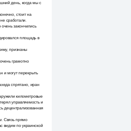
шний день, когда мы с
онечно, стоит на
 не сработали.
о очень закончились
идировался площадь в
жиму, признаны
 очень грамотно
н и могут перекрыть
ахеда спрятано, иран
наружили километровые
отерял управляемость и
лась децентрализованная
м. Связь прямо
ас видим по украинской