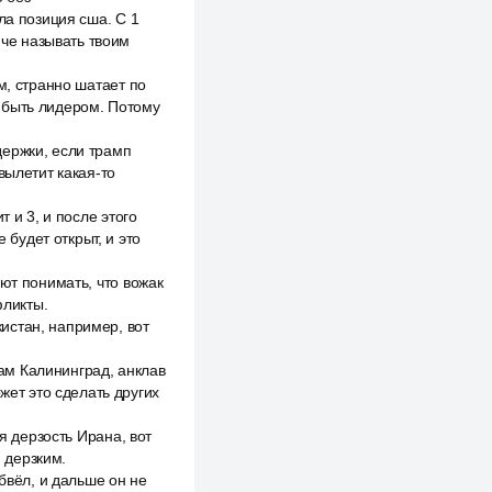
ла позиция сша. С 1
 че называть твоим
м, странно шатает по
 быть лидером. Потому
держки, если трамп
вылетит какая-то
 и 3, и после этого
 будет открыт, и это
ют понимать, что вожак
фликты.
истан, например, вот
там Калининград, анклав
жет это сделать других
я дерзость Ирана, вот
и дерзким.
бвёл, и дальше он не