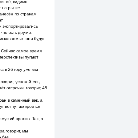
ки, её, видимо,
г на рынке.
нанесён по странам
ет
й экспортировались
что есть другие.
 ископаемых, они будут
е. Сейчас самое время
 перспективы пугают
на в 26 году уже мы
оворит, успокойтесь,
т отсрочки, говорит, 48
ран в каменный век, а
ут вот тут же кроется
рмус ий пролив. Так, а
ра говорит, мы
о без