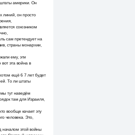
е штаты америки. Он
х линий, он просто
рения,
 является союзником
чно,
иль сам претендует на
ив, страны монархии,
жали ему, эти
о вот эта война в
потом ещё 6 7 лет будет
ей. То ли штаты
и мы тут наведём
порядок там для Израиля,
кто вообще качает эту
го человека. Это,
д началом этой войны