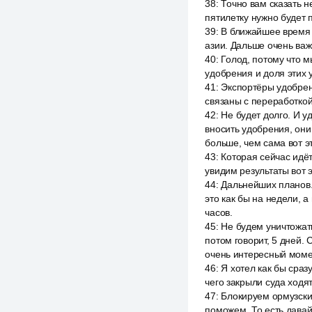
38
:
Точно вам сказать н
пятилетку нужно будет п
39
:
В ближайшее время н
азии. Дальше очень важ
40
:
Голод, потому что м
удобрения и доля этих 
41
:
Экспортёры удобрен
связаны с переработкой 
42
:
Не будет долго. И у
вносить удобрения, они
больше, чем сама вот э
43
:
Которая сейчас идёт
увидим результаты вот э
44
:
Дальнейших планов. 
это как бы на недели, а
часов.
45
:
Не будем уничтожать
потом говорит, 5 дней. 
очень интересный моме
46
:
Я хотел как бы сраз
чего закрыли суда ходят
47
:
Блокируем ормузский
поможем. То есть давайт