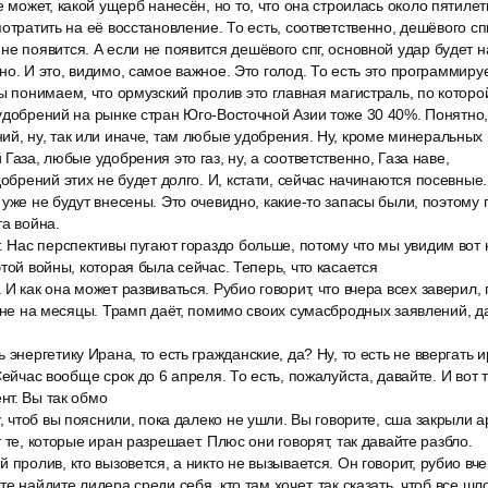
е может, какой ущерб нанесён, но то, что она строилась около пятилет
отратить на её восстановление. То есть, соответственно, дешёвого сп
е появится. А если не появится дешёвого спг, основной удар будет 
но. И это, видимо, самое важное. Это голод. То есть это программиру
ы понимаем, что ормузский пролив это главная магистраль, по которо
удобрений на рынке стран Юго-Восточной Азии тоже 30 40%. Понятно, 
ий, ну, так или иначе, там любые удобрения. Ну, кроме минеральных
Газа, любые удобрения это газ, ну, а соответственно, Газа наве,
добрений этих не будет долго. И, кстати, сейчас начинаются посевны
 уже не будут внесены. Это очевидно, какие-то запасы были, поэтому
та война.
. Нас перспективы пугают гораздо больше, потому что мы увидим вот 
той войны, которая была сейчас. Теперь, что касается
И как она может развиваться. Рубио говорит, что вчера всех заверил, г
 не на месяцы. Трамп даёт, помимо своих сумасбродных заявлений, даё
 энергетику Ирана, то есть гражданские, да? Ну, то есть не ввергать и
Сейчас вообще срок до 6 апреля. То есть, пожалуйста, давайте. И вот т
нт. Вы так обмо
у, чтоб вы пояснили, пока далеко не ушли. Вы говорите, сша закрыли а
 те, которые иран разрешает. Плюс они говорят, так давайте разбло.
 пролив, кто вызовется, а никто не вызывается. Он говорит, рубио вче
е найдите лидера среди себя, кто там хочет, так сказать, чтоб все шл