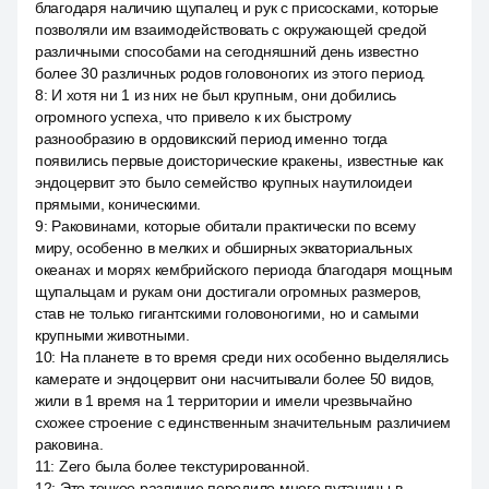
благодаря наличию щупалец и рук с присосками, которые
позволяли им взаимодействовать с окружающей средой
различными способами на сегодняшний день известно
более 30 различных родов головоногих из этого период.
8
:
И хотя ни 1 из них не был крупным, они добились
огромного успеха, что привело к их быстрому
разнообразию в ордовикский период именно тогда
появились первые доисторические кракены, известные как
эндоцервит это было семейство крупных наутилоидеи
прямыми, коническими.
9
:
Раковинами, которые обитали практически по всему
миру, особенно в мелких и обширных экваториальных
океанах и морях кембрийского периода благодаря мощным
щупальцам и рукам они достигали огромных размеров,
став не только гигантскими головоногими, но и самыми
крупными животными.
10
:
На планете в то время среди них особенно выделялись
камерате и эндоцервит они насчитывали более 50 видов,
жили в 1 время на 1 территории и имели чрезвычайно
схожее строение с единственным значительным различием
раковина.
11
:
Zero была более текстурированной.
12
:
Это тонкое различие породило много путаницы в