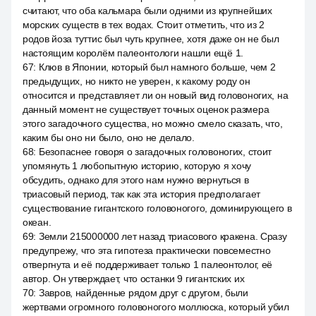
считают, что оба кальмара были одними из крупнейших
морских существ в тех водах. Стоит отметить, что из 2
родов йоза туттис был чуть крупнее, хотя даже он не был
настоящим королём палеонтологи нашли ещё 1.
67
:
Клюв в Японии, который был намного больше, чем 2
предыдущих, но никто не уверен, к какому роду он
относится и представляет ли он новый вид головоногих, на
данный момент не существует точных оценок размера
этого загадочного существа, но можно смело сказать, что,
каким бы оно ни было, оно не делало.
68
:
Безопаснее говоря о загадочных головоногих, стоит
упомянуть 1 любопытную историю, которую я хочу
обсудить, однако для этого нам нужно вернуться в
триасовый период, так как эта история предполагает
существование гигантского головоногого, доминирующего в
океан.
69
:
Земли 215000000 лет назад триасового кракена. Сразу
предупрежу, что эта гипотеза практически повсеместно
отвергнута и её поддерживает только 1 палеонтолог, её
автор. Он утверждает, что останки 9 гигантских их
70
:
Завров, найденные рядом друг с другом, были
жертвами огромного головоногого моллюска, который убил