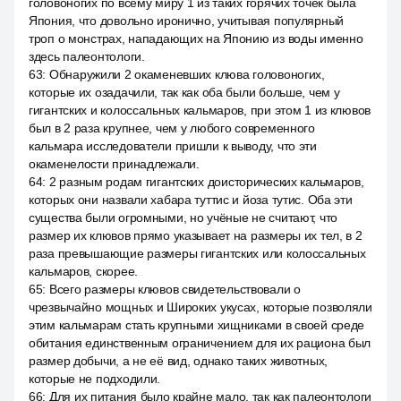
головоногих по всему миру 1 из таких горячих точек была
Япония, что довольно иронично, учитывая популярный
троп о монстрах, нападающих на Японию из воды именно
здесь палеонтологи.
63
:
Обнаружили 2 окаменевших клюва головоногих,
которые их озадачили, так как оба были больше, чем у
гигантских и колоссальных кальмаров, при этом 1 из клювов
был в 2 раза крупнее, чем у любого современного
кальмара исследователи пришли к выводу, что эти
окаменелости принадлежали.
64
:
2 разным родам гигантских доисторических кальмаров,
которых они назвали хабара туттис и йоза тутис. Оба эти
существа были огромными, но учёные не считают, что
размер их клювов прямо указывает на размеры их тел, в 2
раза превышающие размеры гигантских или колоссальных
кальмаров, скорее.
65
:
Всего размеры клювов свидетельствовали о
чрезвычайно мощных и Широких укусах, которые позволяли
этим кальмарам стать крупными хищниками в своей среде
обитания единственным ограничением для их рациона был
размер добычи, а не её вид, однако таких животных,
которые не подходили.
66
:
Для их питания было крайне мало, так как палеонтологи