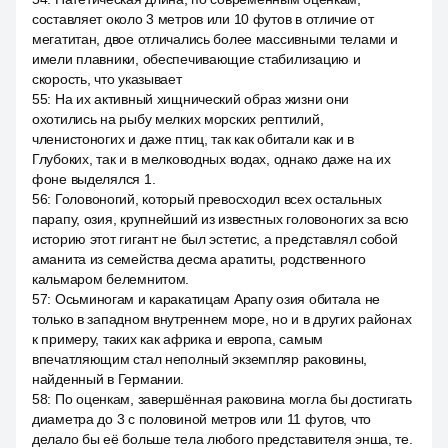
составляет около 3 метров или 10 футов в отличие от
мегатитан, двое отличались более массивными телами и
имели плавники, обеспечивающие стабилизацию и
скорость, что указывает
55
:
На их активный хищнический образ жизни они
охотились на рыбу мелких морских рептилий,
членистоногих и даже птиц, так как обитали как и в
Глубоких, так и в мелководных водах, однако даже на их
фоне выделялся 1.
56
:
Головоногий, который превосходил всех остальных
парапу, озия, крупнейший из известных головоногих за всю
историю этот гигант не был эстетис, а представлял собой
аманита из семейства десма аратиты, родственного
кальмаром белемнитом.
57
:
Осьминогам и каракатицам Арапу озия обитала не
только в западном внутреннем море, но и в других районах
к примеру, таких как африка и европа, самым
впечатляющим стал неполный экземпляр раковины,
найденный в Германии.
58
:
По оценкам, завершённая раковина могла бы достигать
диаметра до 3 с половиной метров или 11 футов, что
делало бы её больше тела любого представителя энша, те.