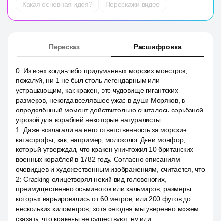
Какая основная идея?
Перескажи видео
Пересказ
Расшифровка
0
:
Из всех когда-либо придуманных морских монстров,
пожалуй, ни 1 не был столь легендарным или
устрашающим, как кракен, это чудовище гигантских
размеров, некогда вселявшее ужас в души Моряков, в
определённый момент действительно считалось серьёзной
угрозой для кораблей некоторые натуралисты.
1
:
Даже возлагали на него ответственность за морские
катастрофы, как, например, молоколог Дени монфор,
который утверждал, что кракен уничтожил 10 британских
военных кораблей в 1782 году. Согласно описаниям
очевидцев и художественным изображениям, считается, что
2
:
Cracking олицетворял некий вид головоногих,
преимущественно осьминогов или кальмаров, размеры
которых варьировались от 60 метров, или 200 футов до
нескольких километров, хотя сегодня мы уверенно можем
сказать, что кракены не существуют, ну или.