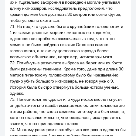
их и тщательно захоронил в подводной могиле учитывая
длину ихтиозавров, исследователь предположил, что
кракин должен был достигать 30 метров или сотни футов,
чтобы успешно охотиться.
71
:
На них, что сделало бы его крупнейшим головоногим и
1 из самых длинных морских животных всех времён,
единственная проблема заключалась в том, что на тот
момент не было найдено никаких Останков самого
головоногого, а также существовало гораздо более
логическое объяснение, например, ихтиозавры могл.
72
:
Погибнуть в результате выброса на берег или их Кости
были разнесены течением. Кроме того, даже при длине 30
метров гигантскому головоногому было бы чрезвычайно
трудно убить большого ихтиозавра, не говоря уже о 9.
История была быстро отвергнута большинством учёных,
однако.
73
:
Палеонтолог не сдался и, о чудо несколько лет спустя
он действительно нашёл ископаемые останки головоногого
в этом районе, что снова оживило гипотезу это был клюв, и,
хотя он оказался меньше, чем ожидалось, исследователь
заявил, что он принадлежал голово.
74
:
Многому размером с автобус, что все равно сделало бы
триасового кракина 1 из крупнейших беспозвоночных