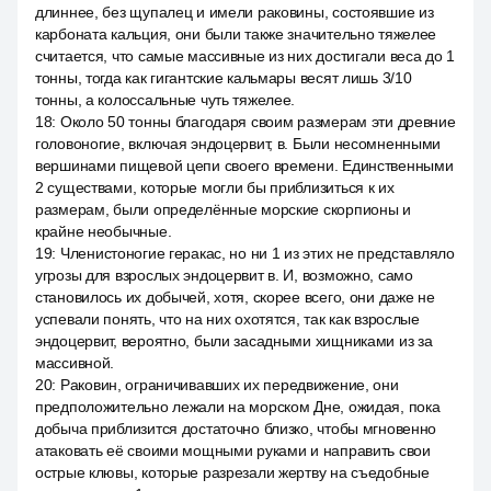
длиннее, без щупалец и имели раковины, состоявшие из
карбоната кальция, они были также значительно тяжелее
считается, что самые массивные из них достигали веса до 1
тонны, тогда как гигантские кальмары весят лишь 3/10
тонны, а колоссальные чуть тяжелее.
18
:
Около 50 тонны благодаря своим размерам эти древние
головоногие, включая эндоцервит, в. Были несомненными
вершинами пищевой цепи своего времени. Единственными
2 существами, которые могли бы приблизиться к их
размерам, были определённые морские скорпионы и
крайне необычные.
19
:
Членистоногие геракас, но ни 1 из этих не представляло
угрозы для взрослых эндоцервит в. И, возможно, само
становилось их добычей, хотя, скорее всего, они даже не
успевали понять, что на них охотятся, так как взрослые
эндоцервит, вероятно, были засадными хищниками из за
массивной.
20
:
Раковин, ограничивавших их передвижение, они
предположительно лежали на морском Дне, ожидая, пока
добыча приблизится достаточно близко, чтобы мгновенно
атаковать её своими мощными руками и направить свои
острые клювы, которые разрезали жертву на съедобные