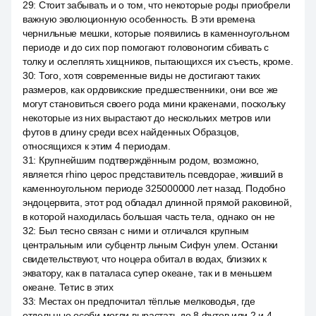
29
:
Стоит забывать и о том, что некоторые роды приобрели
важную эволюционную особенность. В эти времена
чернильные мешки, которые появились в каменноугольном
периоде и до сих пор помогают головоногим сбивать с
толку и ослеплять хищников, пытающихся их съесть, кроме.
30
:
Того, хотя современные виды не достигают таких
размеров, как ордовикские предшественники, они все же
могут становиться своего рода мини кракенами, поскольку
некоторые из них вырастают до нескольких метров или
футов в длину среди всех найденных Образцов,
относящихся к этим 4 периодам.
31
:
Крупнейшим подтверждённым родом, возможно,
является rhino церос представитель псевдорае, живший в
каменноугольном периоде 325000000 лет назад. Подобно
эндоцервита, этот род обладал длинной прямой раковиной,
в которой находилась большая часть тела, однако он не
32
:
Был тесно связан с ними и отличался крупным
центральным или субцентр льным Сифун улем. Останки
свидетельствуют, что ноцера обитал в водах, близких к
экватору, как в паталаса супер океане, так и в меньшем
океане. Тетис в этих
33
:
Местах он предпочитал тёплые мелководья, где
отдельные особи могли вырастать до 8 футов или 2 и 4