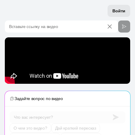
Войти
Вставьте ссылку на видео
Задайте вопрос по видео
Что вас интересует?
О чем это видео?
Дай краткий пересказ