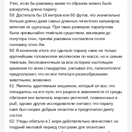
Утис, если бы раковину каким-то образом можно было
раскрутить длина парапу.
59
:
Достигала бы 18 метров или 60 футов, что значительно
больше длины даже самых длинных гигантских кальмаров,
включая их щупальца. При таких размерах парапулова
была чрезвычайно тяжёлым существом, весившим до
полутора тонн, причём раковина составляла почти
половину этого the.
60
:
В конечном итоге это сделало парапу озию не только
крупнейшим головоногим моллюском по массе, но и самым
тяжёлым, беспозвоночным за всю историю настоящим
кракеном по всем стандартам, учитывая это, палеонтологи
предполагают, что он мог питаться разнообразными
животными, возможно.
61
:
Являясь адаптивным хищником, который ел все, что
попадалось на его пути, его рацион в зависимости от среды
обитания мог включать морских рептилий, позвоночных и
рыб, однако другие исследователи считают, что парапу
озия был скорее добрым гигантом и предпочитал диету
состоя.
62
:
Утиды обитали в 1 море действительно впечатляет, но
поздний меловой период стал раем для гигантских