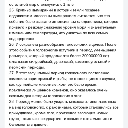
остальной мир столкнулись с 1 из 5.
25
:
Крупных вымираний в истории земли позднее
ордовикским массовым вымиранием считается, что это
событие было вызвано интенсивным оледенением, которое
привело к резкому снижению уровня моря и значительным
изменениям температуры, что уничтожило всю семью
эндоцервикоз.
26
:
И сократила разнообразие головоногих в целом. После
этого события головоногие вступили в период уменьшения
размеров, который продолжался более 200000000 лет,
охватывая силурийский, девонский, каменноугольный и
пермский периоды.
27
:
В этот засушливый период головоногих постепенно
заменили эвритермный и рыбы, не относящиеся к акулам,
как крупнейшие животные, хотя это было время,
практически лишённое кракенов, оно оказалось очень
важным для истории головоногих в этот.
28
:
Период можно было увидеть множество инопланетных
на вид головоногих, с раковинами, которые становились все
причудливее, кроме того, произошла эволюция новых
групп, таких как псевдоартист и знаменитые аммониты и
белемниты в дивоне.