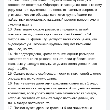
отношении некоторых Образцов, касающихся того, к какому
роду они принадлежали, что является важным вопросом
учитывая, что эти образцы являются крупнейшими из
найденных ископаемых, на данный момент палеонтологи
склонны давать
13
:
Этим видом схожие размеры с предполагаемой
максимальной длиной взрослых особей более 9 и 14
метров или 30 футов. Существуют также сообщения, что
эндоцервит ум. Необычно крупный вид мог быть ещё
длиннее, но это
14
:
Не подтверждено, кроме того, эти оценки размеров
касаются только их раковин, так что если добавить часть
тела, выступающую наружу, их длина могла увеличиться
ещё на 16%.
15
:
Однако из за плохой сохранности мягких тканей сложно
определить их истинную длину.
16
:
Тем не менее даже одни раковины ставят их в 1 ряд с
колоссальными кальмарами по длине. А что действительно
впечатляет, если убрать щупальца гигантского кальмара,
которые составляют значительную часть его длины, но
лишь малую часть веса, то.
17
:
Поскольку эти древние кракены были значительно