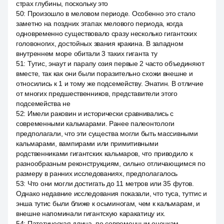
страх глубины, поскольку это
50
:
Произошло в меловом периоде. Особенно это стало
заметно на поздних этапах мелового периода, когда
одновременно существовало сразу несколько гигантских
головоногих, достойных звания кракина. В западном
внутреннем море обитали 3 таких гиганта ту
51
:
Тутис, энаут и парапу озия первые 2 часто объединяют
вместе, так как они были поразительно схожи внешне и
относились к 1 и тому же подсемейству. Энатин. В отличие
от многих предшественников, представители этого
подсемейства не
52
:
Имели раковин и исторически сравнивались с
современными кальмарами. Ранее палеонтологи
предполагали, что эти существа могли быть массивными
кальмарами, вампирами или примитивными
родственниками гигантских кальмаров, что приводило к
разнообразным реконструкциям, сильно отличающимся по
размеру в ранних исследованиях, предполагалось
53
:
Что они могли достигать до 11 метров или 35 футов.
Однако недавние исследования показали, что туса, туттис и
энша тутис были ближе к осьминогам, чем к кальмарам, и
внешне напоминали гигантскую каракатицу их.
54
:
Патетическая длина, по современным оценкам,