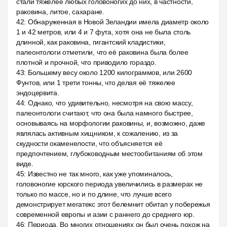
стали тяжелее любых головоногих до них, в частности,
раковина, литое, сахаране.
42
:
Обнаруженная в Новой Зеландии имела диаметр около
1 и 42 метров, или 4 и 7 фута, хотя она не была столь
длинной, как раковина, гигантский кладистики,
палеонтологи отметили, что её раковина была более
плотной и прочной, что приводило гораздо.
43
:
Большему весу около 1200 килограммов, или 2600
Фунтов, или 1 трети тонны, что делая её тяжелее
эндоцервита.
44
:
Однако, что удивительно, несмотря на свою массу,
палеонтологи считают, что она была намного быстрее,
основываясь на морфологии раковины, и, возможно, даже
являлась активным хищником, к сожалению, из за
скудности окаменелости, что объясняется её
предпочтением, глубоководным местообитаниям об этом
виде.
45
:
Известно не так много, как уже упоминалось,
головоногие юрского периода увеличились в размерах не
только по массе, но и по длине, что лучше всего
демонстрирует мегатекс этот белемнит обитал у побережья
современной европы и азии с раннего до среднего юр.
46
:
Периода. Во многих отношениях он был очень похож на