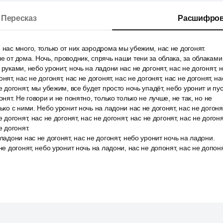
Пересказ
Расшифров
 нас много, только от них аэродрома мы убежим, нас не догонят.
е от дома. Ночь, проводник, спрячь наши тени за облака, за облаками 
руками, небо уронит, ночь на ладони нас не догонят, нас не догонят, н
нят, нас не догонят, нас не догонят, нас не догонят, нас не догонят, на
е догонят, мы убежим, все будет просто ночь упадёт, небо уронит и пус
онят. Не говори и не понятно, только только не лучше, не так, но не
ько с ними. Небо уронит ночь на ладони нас не догонят, нас не догоня
 догонят, нас не догонят, нас не догонят, нас не догонят, нас не догоня
е догонят.
ладони нас не догонят, нас не догонят, небо уронит ночь на ладони.
не догонят, небо уронит ночь на ладони, нас не допонят, нас не допон