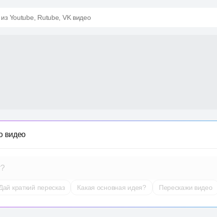
 из Youtube, Rutube, VK видео
о видео
т?
Дай краткий пересказ
Какая основная идея?
Перескажи видео