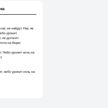
ка
нас не найдут. Нас не
ебо уронит.
с не догонят.
тота на берег.
т. Небо уронит ночь на
т.
ят, небо уронит ночь на