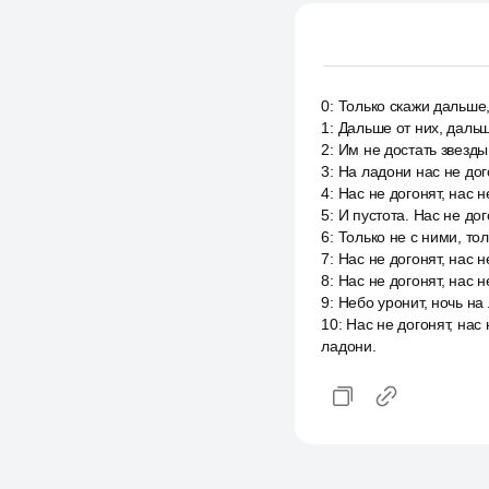
0
:
Только скажи дальше,
1
:
Дальше от них, дальш
2
:
Им не достать звезды 
3
:
На ладони нас не дого
4
:
Нас не догонят, нас н
5
:
И пустота. Нас не дог
6
:
Только не с ними, тол
7
:
Нас не догонят, нас не
8
:
Нас не догонят, нас н
9
:
Небо уронит, ночь на 
10
:
Нас не догонят, нас 
ладони.