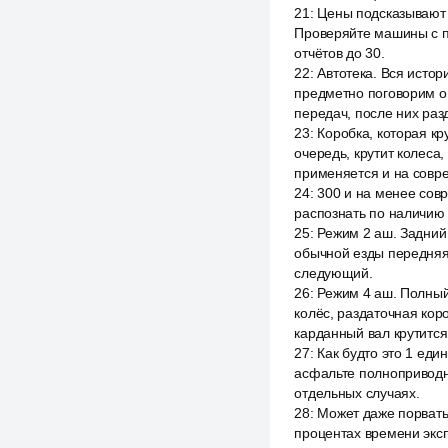
21
:
Цены подсказывают 
Проверяйте машины с по
отчётов до 30.
22
:
Автотека. Вся истор
предметно поговорим о т
передач, после них раз
23
:
Коробка, которая к
очередь, крутит колеса,
применяется и на совр
24
:
300 и на менее совр
распознать по наличию 
25
:
Режим 2 аш. Задний
обычной езды передняя 
следующий.
26
:
Режим 4 аш. Полный
колёс, раздаточная кор
карданный вал крутится
27
:
Как будто это 1 еди
асфальте полноприводн
отдельных случаях.
28
:
Может даже порвать
процентах времени эксп