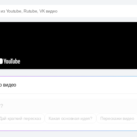
 из Youtube, Rutube, VK видео
о видео
т?
Дай краткий пересказ
Какая основная идея?
Перескажи видео