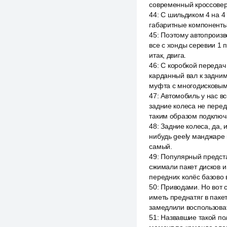
современный кроссовер
44
:
С шильдиком 4 на 4 
габаритные компоненты
45
:
Поэтому автопроизв
все с хонды серевии 1 
итак, двига.
46
:
С коробкой передач 
карданный вал к задним
муфта с многодисковым
47
:
Автомобиль у нас в
задние колеса не перед
таким образом подключ
48
:
Задние колеса, да, 
нибудь geely манджаре 
самый.
49
:
Популярный предста
сжимали пакет дисков 
передних колёс базово 
50
:
Приводами. Но вот 
иметь преднатяг в паке
замедлили воспользова
51
:
Назвавшие такой по