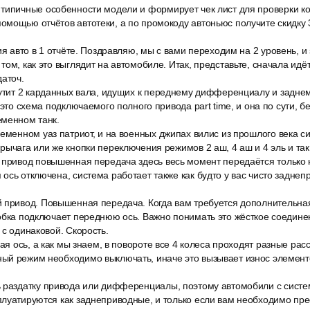
типичные особенности модели и формирует чек лист для проверки к
мощью отчётов автотеки, а по промокоду автоньюс получите скидку 
ия авто в 1 отчёте. Поздравляю, мы с вами переходим на 2 уровень, и
ом, как это выглядит на автомобиле. Итак, представьте, сначала идёт
даточ.
рутит 2 карданных вала, идущих к переднему дифференциалу и заднем
 это схема подключаемого полного привода part time, и она по сути, бе
еменном танк.
еменном уаз патриот, и на военных джипах вилис из прошлого века си
рычага или же кнопки переключения режимов 2 аш, 4 аш и 4 эль и так
 привод повышенная передача здесь весь момент передаётся только 
ось отключена, система работает также как будто у вас чисто задне
 привод. Повышенная передача. Когда вам требуется дополнительн
обка подключает переднюю ось. Важно понимать это жёсткое соедине
 с одинаковой. Скорость.
ная ось, а как мы знаем, в повороте все 4 колеса проходят разные рас
ый режим необходимо выключать, иначе это вызывает износ элемент
 раздатку привода или дифференциалы, поэтому автомобили с систе
луатируются как заднеприводные, и только если вам необходимо пре