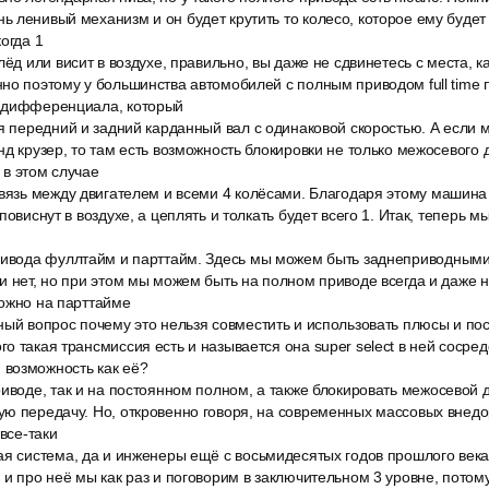
 ленивый механизм и он будет крутить то колесо, которое ему будет л
огда 1
лёд или висит в воздухе, правильно, вы даже не сдвинетесь с места, ка
но поэтому у большинства автомобилей с полным приводом full time
 дифференциала, который
ся передний и задний карданный вал с одинаковой скоростью. А если
нд крузер, то там есть возможность блокировки не только межосевог
в этом случае
связь между двигателем и всеми 4 колёсами. Благодаря этому машина
повиснут в воздухе, а цеплять и толкать будет всего 1. Итак, теперь 
ривода фуллтайм и парттайм. Здесь мы можем быть заднеприводными 
и нет, но при этом мы можем быть на полном приводе всегда и даже н
можно на парттайме
ный вопрос почему это нельзя совместить и использовать плюсы и по
о такая трансмиссия есть и называется она super select в ней сосре
возможность как её?
риводе, так и на постоянном полном, а также блокировать межосево
ю передачу. Но, откровенно говоря, на современных массовых внедо
 все-таки
ая система, да и инженеры ещё с восьмидесятых годов прошлого века
 и про неё мы как раз и поговорим в заключительном 3 уровне, потом