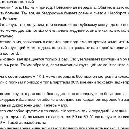
, включает полный
 режим 4 эль. Полный привод. Пониженная передача. Обычно в автом
сть больше. Так вот, на бездорожье бывает ровным счётом. Наоборот,
. Возмож.
то актуально, допустим, при движении по глубокому снегу, где его не
Это можно делать только очень, очень медленно, иначе как только ко
нтально
жение вниз, зарываясь в снег или при подъёме по крутым каменистым
ый крутящий момент двигателя так вот, раздаточная коробка включа
 вал от dvi.
ыходной вал вращается только 1 раз. Это увеличивает крутящий моме
е в 4 раза. Таким образом, если выходной крутящий момент вашего 
а с соотношением 4K 1 может передать 800 ньютон метров на колеса
или с полным приводом типа парттайм 80% времени по факту заднепр
ю машину, которая способна ездить и по асфальту, и по бездорожью
бходимо избавиться от жёсткого соединения Карданов, передней и за
альный дифференциал. Теперь мало.
лесо способно крутиться со своей скоростью, так и передний, и задний
руг от друга. Деля момент от двигателя 50 на 50. У нас получается си
айм. Такой автомобиль на
о легендарная нива, но у такого полного привода есть нюанс. Помни