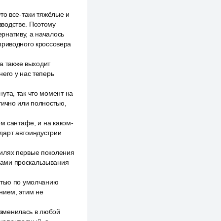
то все-таки тяжёлые и
зводстве. Поэтому
рнативу, а началось
приводного кроссовера
 а также выходит
его у нас теперь
ута, так что момент на
тично или полностью,
м сантафе, и на каком-
дарт автоиндустрии
билях первые поколения
ками проскальзывания
стью по умолчанию
нием, этим не
изменилась в любой