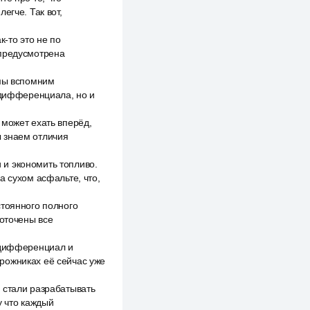
егче. Так вот,
к-то это не по
 предусмотрена
 мы вспомним
о дифференциала, но и
 может ехать вперёд,
мы знаем отличия
и экономить топливо.
а сухом асфальте, что,
стоянного полного
доточены все
й дифференциал и
рожниках её сейчас уже
 стали разрабатывать
у что каждый