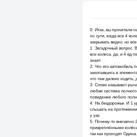
0
:
Итак, вы прочитали н
по сути, когда все 4 к
закрывать видео, но все
1
:
Загадочный вопрос. В
все колеса, да, и 4 вд 
знает.
2
:
Что его автомобиль п
закопавшись в элементар
что там далеко ходить,
3
:
Слово называют рычаг
любая система полного 
поведение любого полн
4
:
На бездорожье. И 1 у
слышать на протяжении в
у уаз
5
:
Почему-то внезапно 
прикреплёнными колёса
так как проходят Одина.