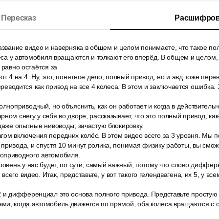
Пересказ
Расшифров
азвание видео и наверняка в общем и целом понимаете, что такое пол
олеса у автомобиля вращаются и толкают его вперёд. В общем и целом,
 равно остаётся за
от 4 на 4. Ну, это, понятное дело, полный привод, но и авд тоже пере
переводится как привод на все 4 колеса. В этом и заключается ошибка
олноприводный, но объяснить, как он работает и когда в действительн
ном снегу у себя во дворе, рассказывает, что это полный привод, как-
 даже опытные нивоводы, зачастую блокировку.
ом включения передних колёс. В этом видео всего за 3 уровня. Мы п
привода, и спустя 10 минут ролика, понимая физику работы, вы смож
оприводного автомобиля.
ровень у нас будет, по сути, самый важный, потому что слово диффе
сего видео. Итак, представьте, у вот такого гелендвагена, их 5, у все
2 и дифференциал это основа полного привода. Представьте простую 
ми, когда автомобиль движется по прямой, оба колеса вращаются с 