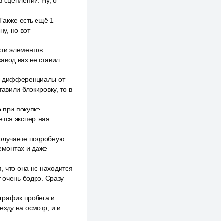
 сцеплении. Ну, о
 Также есть ещё 1
у, но вот
сти элементов
авод ваз не ставил
ие дифференциалы от
авили блокировку, то в
о при покупке
ется экспертная
 получаете подробную
емонтах и даже
, что она не находится
т очень бодро. Сразу
 график пробега и
зду на осмотр, и и