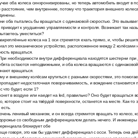
учае оба колеса синхронизированы, но теперь автомобиль входит в п
расстояние, чем внутреннее, потому что траектория внешнего колеса
единены.
они оба пытались бы вращаться с одинаковой скоростью. Это вызывае
о приводит к ухудшению управляемости и контроля. Возникает так на
пытаетесь уместиться?
 закреплённые колеса на 1 оси стремятся ехать прямо, и, чтобы решит
л это механическое устройство, расположенное между 2 колёсами н
ность вращаться.
 При необходимости внутри дифференциала находятся шестерни при
ребята остаются неподвижными, и оба колеса вращаются с одинаковой
инают вращаться.
му и внешнему колёсам крутиться с разными скоростями, это помогае
 пропадает недостаточная поворачиваемость, и вождение становится
 что будет, если 1?
иснет в воздухе или наедет на led, правильно? Оно будет вращаться в
, которое стоит на твёрдой поверхности, останется на месте. Как-то 
 есть.
чень ленивый механизм, и он всегда стремится вращать то колесо, к
дорожье со свободным дифференциалом делать нечего. И инженеры 
еренциала блокирует обе
ще говоря, это как бы удаляет дифференциал с осси. Теперь она дейс