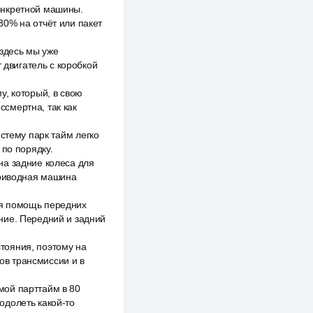
онкретной машины.
30% на отчёт или пакет
 здесь мы уже
 двигатель с коробкой
у, который, в свою
ссмертна, так как
стему парк тайм легко
 по порядку.
на задние колеса для
приводная машина
ая помощь передних
ние. Передний и задний
стояния, поэтому на
ов трансмиссии и в
мой парттайм в 80
одолеть какой-то