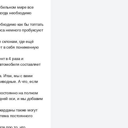
обильном мире все
 когда необходимо
обходимо как бы топтать
леса немного пробуксуют
 склонам, где ещё
ет в себя пониженную
нт в 4 раза и
автомобиля составляет
. Итак, мы с вами
иводные. А что, если
 постоянно на полном
дней оси, и мы добавим
 карданы также могут
стема постоянного
те про то, что