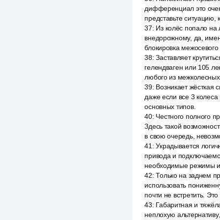
дифференциал это очень
представьте ситуацию, к
37
:
Из колёс попало на 
внедорожному, да, имен
блокировка межосевого
38
:
Заставляет крутить
гелендваген или 105 ле
любого из межколесных 
39
:
Возникает жёсткая 
даже если все 3 колеса 
основных типов.
40
:
Честного полного п
Здесь такой возможност
в свою очередь, невоз
41
:
Украдывается логич
привода и подключаемог
необходимые режимы и 
42
:
Только на заднем п
использовать пониженну
почти не встретить. Это
43
:
Габаритная и тяжёл
неплохую альтернативу,