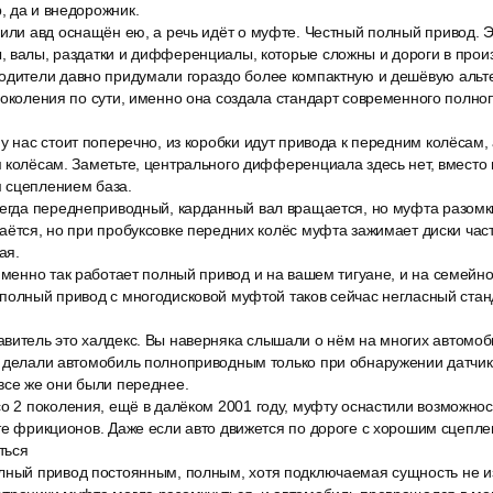
, да и внедорожник.
или авд оснащён ею, а речь идёт о муфте. Честный полный привод. Э
, валы, раздатки и дифференциалы, которые сложны и дороги в прои
одители давно придумали гораздо более компактную и дешёвую альте
поколения по сути, именно она создала стандарт современного полно
у нас стоит поперечно, из коробки идут привода к передним колёсам,
 колёсам. Заметьте, центрального дифференциала здесь нет, вместо н
 сцеплением база.
сегда переднеприводный, карданный вал вращается, но муфта разомкн
аётся, но при пробуксовке передних колёс муфта зажимает диски час
ая.
именно так работает полный привод и на вашем тигуане, и на семейно
полный привод с многодисковой муфтой таков сейчас негласный стан
витель это халдекс. Вы наверняка слышали о нём на многих автомо
и делали автомобиль полноприводным только при обнаружении датчи
все же они были переднее.
со 2 поколения, ещё в далёком 2001 году, муфту оснастили возможно
те фрикционов. Даже если авто движется по дороге с хорошим сцепле
ться
лный привод постоянным, полным, хотя подключаемая сущность не 