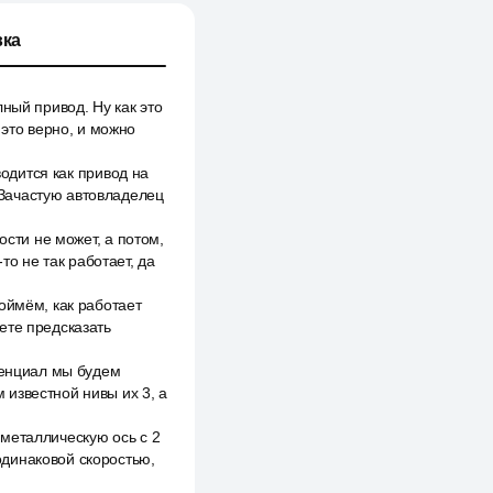
ка
ный привод. Ну как это
 это верно, и можно
водится как привод на
. Зачастую автовладелец
ости не может, а потом,
то не так работает, да
оймём, как работает
ете предсказать
ренциал мы будем
м известной нивы их 3, а
металлическую ось с 2
одинаковой скоростью,