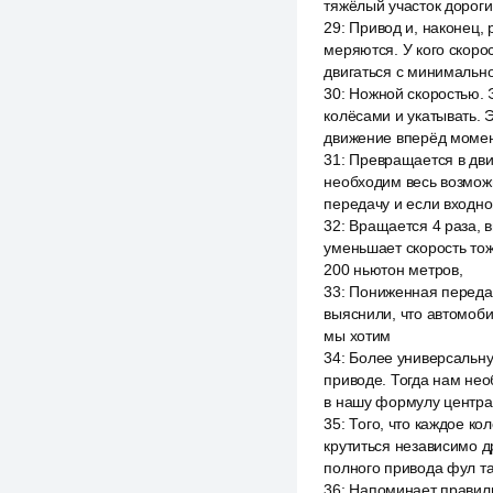
тяжёлый участок дороги
29
:
Привод и, наконец,
меряются. У кого скоро
двигаться с минимально
30
:
Ножной скоростью. Э
колёсами и укатывать. 
движение вперёд моме
31
:
Превращается в дви
необходим весь возможн
передачу и если входной
32
:
Вращается 4 раза, в
уменьшает скорость тож
200 ньютон метров,
33
:
Пониженная передач
выяснили, что автомоб
мы хотим
34
:
Более универсальну
приводе. Тогда нам нео
в нашу формулу центр
35
:
Того, что каждое ко
крутиться независимо д
полного привода фул т
36
:
Напоминает правильн