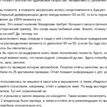
 только с абсолютно одинаковой скоростью, независимо от различий в
вы помните, в повороте внутреннее колесо сопротивляется и буксуют.
крытый дифференциал делит всегда момент 50 на 50, то есть поровн
вляет до 100% момента на
ем. Это значит наличие блокировки требует большего запаса прочно
сторический пример. Это снова наша любимая нива. Знаете, почему з
 на неё? Да, потому что
ала момент, ведь спереди и сзади у неё стояли обычные гражданск
на распределение момента от двигателя 50 на 50, а если бы туда пост
уось бы свалилась до.
 бы просто не выдержала знать такие технические тонкости. Круто, н
ещё важнее знать, что происходило с машиной до вас. Здесь потребу
о, авто, автотек.
 авто по проверке истории автомобиля. Покупая отчёты автотеки, вы
иле по 25 критериям проверки. Отчёт покажет информацию о дтп, р
пользовалась ли машина в такси или в каршеринге, а также убедиться
Давайте посмотрим, например, отчёт о шевроле ниве. По виду выгляди
атков. Тут нет ограничений на
т, в розыске и залоге машина не находится. Также можно посмотреть
2 владельца были юрлица, а также в отчёте есть рекомендация по вые
томобиль относительно его.