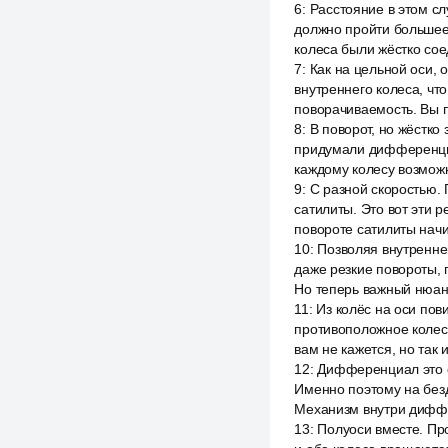
6
:
Расстояние в этом сл
должно пройти большее 
колеса были жёстко со
7
:
Как на цельной оси, 
внутреннего колеса, чт
поворачиваемость. Вы 
8
:
В поворот, но жёстко
придумали дифференциа
каждому колесу возмож
9
:
С разной скоростью.
сатилиты. Это вот эти 
повороте сатилиты нач
10
:
Позволяя внутренне
даже резкие повороты,
Но теперь важный нюанс
11
:
Из колёс на оси пов
противоположное колесо
вам не кажется, но так и
12
:
Дифференциал это о
Именно поэтому на без
Механизм внутри дифф
13
:
Полуоси вместе. Про