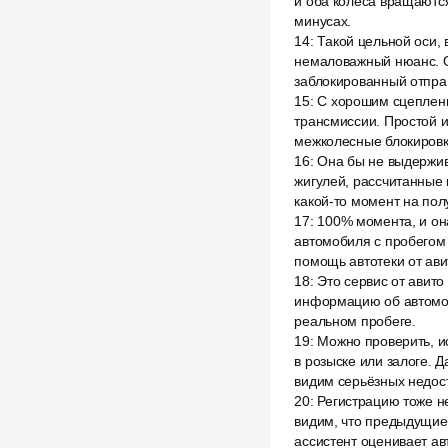
и оба колеса вращаются
минусах.
14
:
Такой цельной оси, 
немаловажный нюанс. От
заблокированный отпра
15
:
С хорошим сцеплени
трансмиссии. Простой и
межколесные блокировки
16
:
Она бы не выдержив
жигулей, рассчитанные 
какой-то момент на пол
17
:
100% момента, и она
автомобиля с пробегом 
помощь автотеки от авит
18
:
Это сервис от авито
информацию об автомоб
реальном пробеге.
19
:
Можно проверить, ис
в розыске или залоге. 
видим серьёзных недост
20
:
Регистрацию тоже не
видим, что предыдущие 
ассистент оценивает ав