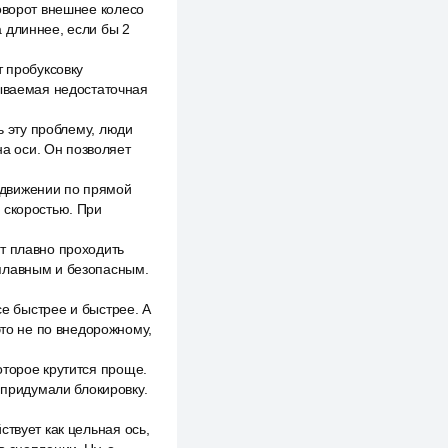
оворот внешнее колесо
 длиннее, если бы 2
т пробуксовку
зываемая недостаточная
ь эту проблему, люди
а оси. Он позволяет
 движении по прямой
 скоростью. При
т плавно проходить
 плавным и безопасным.
се быстрее и быстрее. А
это не по внедорожному,
оторое крутится проще.
придумали блокировку.
твует как цельная ось,