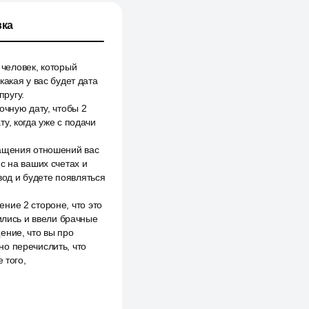
ка
 человек, который
акая у вас будет дата
ругу.
очную дату, чтобы 2
у, когда уже с подачи
ращения отношений вас
с на ваших счетах и
звод и будете появляться
ние 2 стороне, что это
ились и ввели брачные
ение, что вы про
о перечислить, что
 того,