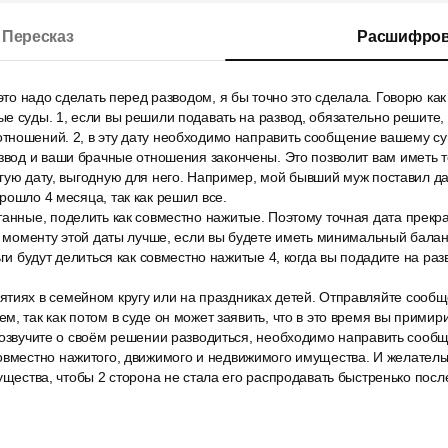
Пересказ
Расшифров
 это надо сделать перед разводом, я бы точно это сделала. Говорю как
е суды. 1, если вы решили подавать на развод, обязательно решите, к
тношений. 2, в эту дату необходимо направить сообщение вашему суп
звод и ваши брачные отношения закончены. Это позволит вам иметь т
гую дату, выгодную для него. Например, мой бывший муж поставил дат
рошло 4 месяца, так как решил все.
танные, поделить как совместно нажитые. Поэтому точная дата прек
 К моменту этой даты лучше, если вы будете иметь минимальный балан
ьги будут делиться как совместно нажитые 4, когда вы подадите на ра
тиях в семейном кругу или на праздниках детей. Отправляйте сообще
м, так как потом в суде он может заявить, что в это время вы примир
 озвучите о своём решении разводиться, необходимо направить сообщ
овместно нажитого, движимого и недвижимого имущества. И желательн
ущества, чтобы 2 сторона не стала его распродавать быстренько после