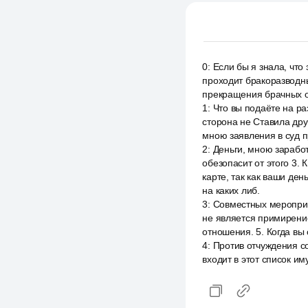
0
:
Если бы я знала, что
проходит бракоразводны
прекращения брачных о
1
:
Что вы подаёте на ра
сторона не Ставила дру
мною заявления в суд п
2
:
Деньги, мною зарабо
обезопасит от этого 3.
карте, так как ваши ден
на каких либ.
3
:
Совместных мероприя
не является примирение
отношения. 5. Когда вы
4
:
Против отчуждения с
входит в этот список им