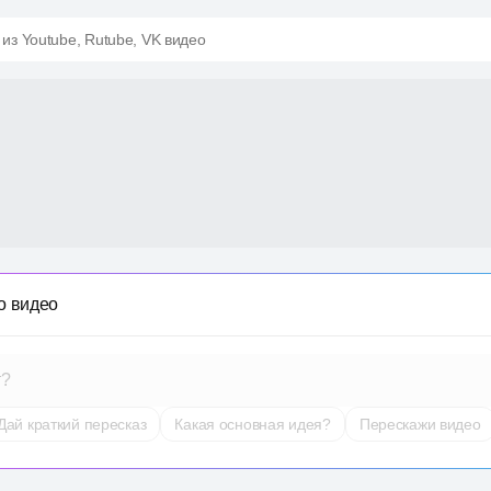
 из Youtube, Rutube, VK видео
о видео
т?
Дай краткий пересказ
Какая основная идея?
Перескажи видео