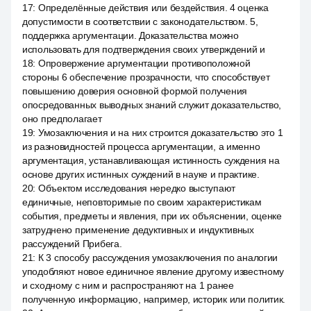
17
:
Определённые действия или бездействия. 4 оценка
допустимости в соответствии с законодательством. 5,
поддержка аргументации. Доказательства можно
использовать для подтверждения своих утверждений и
18
:
Опровержение аргументации противоположной
стороны 6 обеспечение прозрачности, что способствует
повышению доверия основной формой получения
опосредованных выводных знаний служит доказательство,
оно предполагает
19
:
Умозаключения и на них строится доказательство это 1
из разновидностей процесса аргументации, а именно
аргументация, устанавливающая истинность суждения на
основе других истинных суждений в науке и практике.
20
:
Объектом исследования нередко выступают
единичные, неповторимые по своим характеристикам
события, предметы и явления, при их объяснении, оценке
затруднено применение дедуктивных и индуктивных
рассуждений Прибега.
21
:
К 3 способу рассуждения умозаключения по аналогии
уподобляют новое единичное явление другому известному
и сходному с ним и распространяют на 1 ранее
полученную информацию, например, историк или политик.