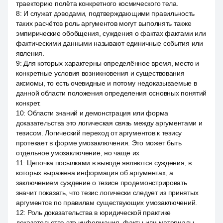
траекторию полёта конкретного космического тела.
8
:
И служат доводами, подтверждающими правильность
таких расчётов роль аргументов могут выполнять также
эмпирические обобщения, суждения о фактах фактами или
фактическими данными называют единичные события или
явления.
9
:
Для которых характерны определённое время, место и
конкретные условия возникновения и существования
аксиомы, то есть очевидные и потому недоказываемые в
данной области положения определения основных понятий
конкрет.
10
:
Области знаний и демонстрация или форма
доказательства это логическая связь между аргументами и
тезисом. Логический переход от аргументов к тезису
протекает в форме умозаключения. Это может быть
отдельное умозаключение, но чаще их
11
:
Цепочка посылками в выводе являются суждения, в
которых выражена информация об аргументах, а
заключением суждение о тезисе продемонстрировать
значит показать, что тезис логически следует из принятых
аргументов по правилам существующих умозаключений.
12
:
Роль доказательства в юридической практике
доказательства это информация, факты или материалы,