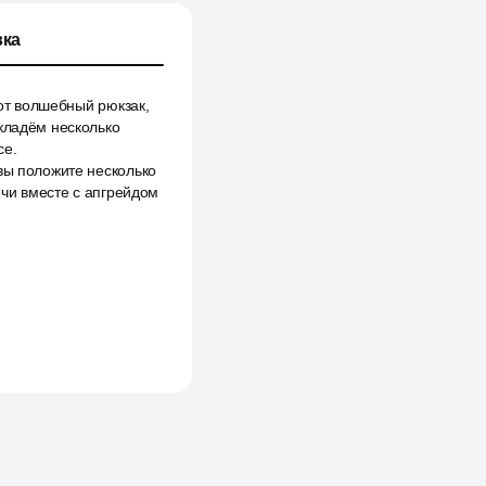
ка
тот волшебный рюкзак,
 кладём несколько
се.
вы положите несколько
ечи вместе с апгрейдом