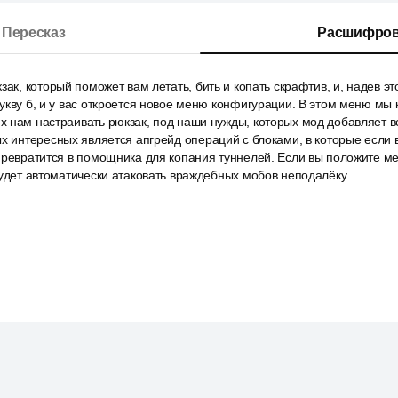
Пересказ
Расшифров
зак, который поможет вам летать, бить и копать скрафтив, и, надев э
укву б, и у вас откроется новое меню конфигурации. В этом меню мы
 нам настраивать рюкзак, под наши нужды, которых мод добавляет в
х интересных является апгрейд операций с блоками, в которые если 
превратится в помощника для копания туннелей. Если вы положите м
будет автоматически атаковать враждебных мобов неподалёку.