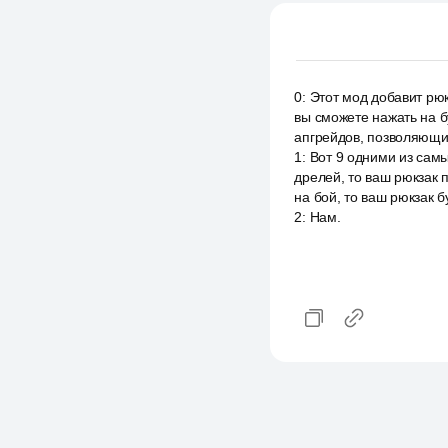
0
:
Этот мод добавит рюк
вы сможете нажать на б
апгрейдов, позволяющих
1
:
Вот 9 одними из самы
дрелей, то ваш рюкзак 
на бой, то ваш рюкзак 
2
:
Нам.