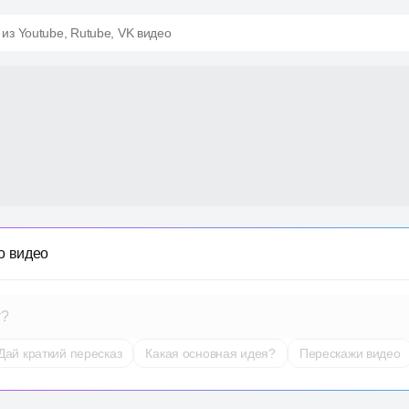
 из Youtube, Rutube, VK видео
о видео
т?
Дай краткий пересказ
Какая основная идея?
Перескажи видео