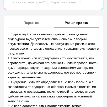
Какая основная идея?
Перескажи видео
Пересказ
Расшифровка
0
:
Здравствуйте, уважаемые студенты. Тема данного
видеоурока виды доказательства и ошибки в теории
аргументации. Доказательные рассуждения различаются
прежде всего по своему отношению к выдвинутому тезису в
результате
1
:
Этого можно или подтверждать истинность тезиса, или
опровергать, доказывая его ложность целенаправленность
демонстрации служит исходным основанием для деления
всех доказательств она предопределяет все построение и
характер дальнейшего.
2
:
Суждение цель эта определяется не произвольно, а в
зависимости от содержания обосновываемого положения
невозможно подтвердить тезис, который не соответствует
действительности нельзя также опровергнуть истинный
тезис различа.
3
:
2 рода доказательств 1 подтверждение тезиса, 2