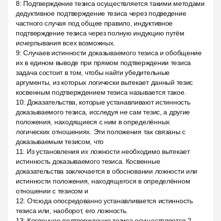
8
:
Подтверждение тезиса осуществляется такими методами
дедуктивное подтверждение тезиса через подведение
частного случая под общее правило, индуктивное
подтверждение тезиса через полную индукцию путём
исчерпывания всех возможных.
9
:
Случаев истинности доказываемого тезиса и обобщение
их в едином выводе при прямом подтверждении тезиса
задача состоит в том, чтобы найти убедительные
аргументы, из которых логически вытекает данный тезис
косвенным подтверждением тезиса называется такое.
10
:
Доказательства, которые устанавливают истинность
доказываемого тезиса, исследуя не сам тезис, а другие
положения, находящиеся с ним в определённых
логических отношениях. Эти положения так связаны с
доказываемым тезисом, что
11
:
Из установления их ложности необходимо вытекает
истинность доказываемого тезиса. Косвенные
доказательства заключается в обосновании ложности или
истинности положения, находящегося в определённом
отношении с тезисом и
12
:
Отсюда опосредованно устанавливается истинность
тезиса или, наоборот, его ложность.
13
:
Косвенное подтверждение тезиса осуществляется 2