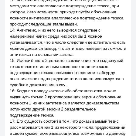
методами это апагогическое подтверждение тезиса, при
котором к его истинности приходят путём обоснования
ложности антитезиса апагогическое подтверждение тезиса
проходит следующие этапы выдви.
14
:
Антитезис, и из него выводится следствие с
намерением найти среди них хотя бы 1 ложное
устанавливается, что в числе следствий действительно есть
ложное делается вывод, что антитезис неверен из ложности
антитезиса на основании закона.
15
:
Исключённого 3 делается заключение, что выдвинутый
тезис является истинным косвенное апагогическое
подтверждение тезиса называют сведением к абсурду
апагогическое подтверждение тезиса часто используется в
судебном доказывании в слу.
16
:
Когда по поводу какого-либо обстоятельства можно
выдвинуть только 2 противоречащих версии обоснование
ложности 1 из них антитезиса является доказательством
истинности другой версии 2 разделительное
подтверждение тезиса.
17
:
Его сущность состоит в том, что доказываемый тезис
рассматривается как 1 из некоторого числа предположений
в своей сумме, исчерпывающих все возможные по данному