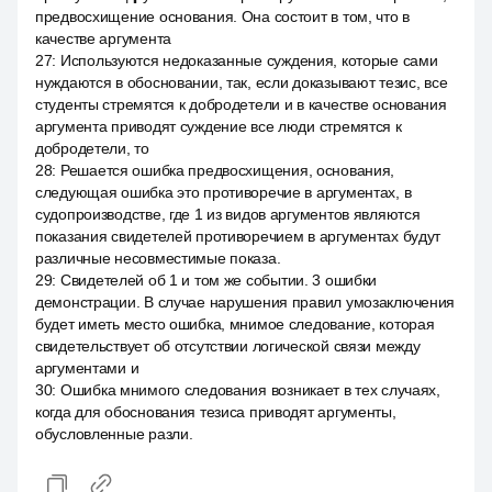
предвосхищение основания. Она состоит в том, что в
качестве аргумента
27
:
Используются недоказанные суждения, которые сами
нуждаются в обосновании, так, если доказывают тезис, все
студенты стремятся к добродетели и в качестве основания
аргумента приводят суждение все люди стремятся к
добродетели, то
28
:
Решается ошибка предвосхищения, основания,
следующая ошибка это противоречие в аргументах, в
судопроизводстве, где 1 из видов аргументов являются
показания свидетелей противоречием в аргументах будут
различные несовместимые показа.
29
:
Свидетелей об 1 и том же событии. 3 ошибки
демонстрации. В случае нарушения правил умозаключения
будет иметь место ошибка, мнимое следование, которая
свидетельствует об отсутствии логической связи между
аргументами и
30
:
Ошибка мнимого следования возникает в тех случаях,
когда для обоснования тезиса приводят аргументы,
обусловленные разли.