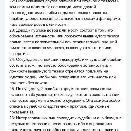
22
:
Обосновывают другое близкое или сходное с тезисом и
тем самым подменяют основную идею другой
разновидностями ошибки подмены тезиса являются
ошибки, уловки, связанные с психологическими факторами,
называемые довод к личности.
23
:
Довод к публике довод к личности состоит в том, что
обоснование истинности или ложности выдвинутого тезиса
подменяется положительной или отрицательной оценкой
личностных качеств человека, выдвинувшего тезис или
совершив.
24
:
Обсуждаемые действия довод публики суть этой ошибки
состоит в том, что вместо обоснования истинности или
ложности выдвинутого тезиса стремятся повлиять на
чувства людей, чтобы они поверили в его истинность или
ложность без доказа.
25
:
По существу, 2 ошибка в аргументации называется
основное заблуждение, поскольку состоит в использовании
в качестве аргумента ложного суждения. Эта ошибка особо
опасна в судебно следственной практике, где ложные
показания за
26
:
Интересованных лиц приводит к судебным ошибкам, а в
результате наказанию невиновного либо к оправданию
преступника другая ошибка при нарушении этого правила,