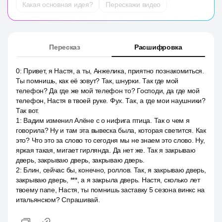
Какая основная идея?
Перескажи видео
Пересказ
Расшифровка
0
:
Привет, я Настя, а ты, Анжелика, приятно познакомиться.
Ты помнишь, как её зовут? Так, шнурки. Так где мой
телефон? Да где же мой телефон то? Господи, да где мой
телефон, Настя в твоей руке. Фух. Так, а где мои наушники?
Так вот.
1
:
Вадим изменил Алёне с о нифига птица. Так о чем я
говорила? Ну и там эта вывеска была, которая светится. Как
это? Что это за слово то сегодня мы не знаем это слово. Ну,
яркая такая, мигает гирлянда. Да нет же. Так я закрываю
дверь, закрываю дверь, закрываю дверь.
2
:
Блин, сейчас бы, конечно, роллов. Так, я закрываю дверь,
закрываю дверь, ***, а я закрыла дверь. Настя, сколько лет
твоему папе, Настя, ты помнишь заставку 5 сезона винкс на
итальянском? Спрашивай.