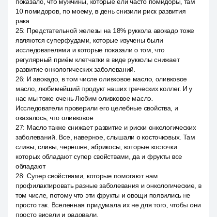
показало, что мужчины, которые ели часто помидоры, там
10 помидоров, по моему, в день снизили риск развития
рака
25
:
Предстательной железы на 18% руккола авокадо тоже
являются суперфудами, которые изучены были
исследователями и которые показали о том, что
регулярный приём клетчатки в виде рукколы снижает
развитие онкологических заболеваний.
26
:
И авокадо, в том числе оливковое масло, оливковое
масло, любимейший продукт наших греческих коллег. И у
нас мы тоже очень Любим оливковое масло.
Исследователи проверили его целебные свойства, и
оказалось, что оливковое
27
:
Масло также снижает развитие и риски онкологических
заболеваний. Все, наверное, слышали о косточковых. Там
сливы, сливы, черешня, абрикосы, которые косточки
которых обладают супер свойствами, да и фрукты все
обладают
28
:
Супер свойствами, которые помогают нам
профилактировать разные заболевания и онкологические, в
том числе, потому что эти фрукты и овощи появились не
просто так. Вселенная придумала их не для того, чтобы они
просто висели и радовали.