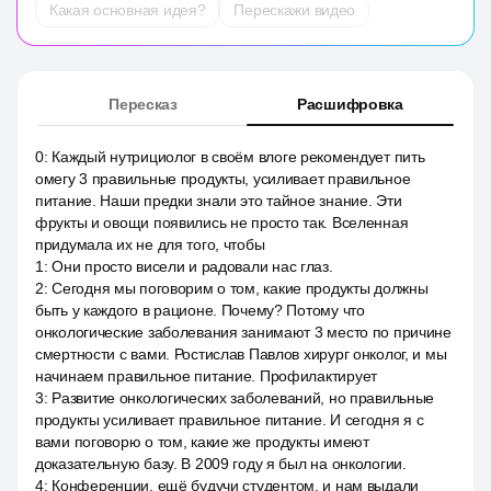
Какая основная идея?
Перескажи видео
Пересказ
Расшифровка
0
:
Каждый нутрициолог в своём влоге рекомендует пить
омегу 3 правильные продукты, усиливает правильное
питание. Наши предки знали это тайное знание. Эти
фрукты и овощи появились не просто так. Вселенная
придумала их не для того, чтобы
1
:
Они просто висели и радовали нас глаз.
2
:
Сегодня мы поговорим о том, какие продукты должны
быть у каждого в рационе. Почему? Потому что
онкологические заболевания занимают 3 место по причине
смертности с вами. Ростислав Павлов хирург онколог, и мы
начинаем правильное питание. Профилактирует
3
:
Развитие онкологических заболеваний, но правильные
продукты усиливает правильное питание. И сегодня я с
вами поговорю о том, какие же продукты имеют
доказательную базу. В 2009 году я был на онкологии.
4
:
Конференции, ещё будучи студентом, и нам выдали