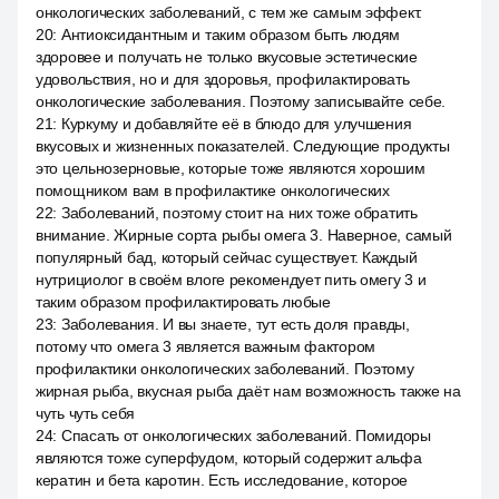
онкологических заболеваний, с тем же самым эффект.
20
:
Антиоксидантным и таким образом быть людям
здоровее и получать не только вкусовые эстетические
удовольствия, но и для здоровья, профилактировать
онкологические заболевания. Поэтому записывайте себе.
21
:
Куркуму и добавляйте её в блюдо для улучшения
вкусовых и жизненных показателей. Следующие продукты
это цельнозерновые, которые тоже являются хорошим
помощником вам в профилактике онкологических
22
:
Заболеваний, поэтому стоит на них тоже обратить
внимание. Жирные сорта рыбы омега 3. Наверное, самый
популярный бад, который сейчас существует. Каждый
нутрициолог в своём влоге рекомендует пить омегу 3 и
таким образом профилактировать любые
23
:
Заболевания. И вы знаете, тут есть доля правды,
потому что омега 3 является важным фактором
профилактики онкологических заболеваний. Поэтому
жирная рыба, вкусная рыба даёт нам возможность также на
чуть чуть себя
24
:
Спасать от онкологических заболеваний. Помидоры
являются тоже суперфудом, который содержит альфа
кератин и бета каротин. Есть исследование, которое