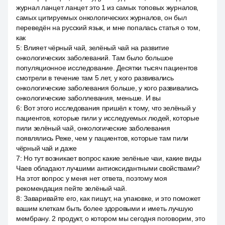
журнал ланцет ланцет это 1 из самых топовых журналов,
самых цитируемых онкологических журналов, он был
переведён на русский язык, и мне попалась статья о том,
как
5
:
Влияет чёрный чай, зелёный чай на развитие
онкологических заболеваний. Там было большое
популяционное исследование. Десятки тысяч пациентов
смотрели в течение там 5 лет, у кого развивались
онкологические заболевания больше, у кого развивались
онкологические заболлевания, меньше. И вы
6
:
Вот этого исследования пришёл к тому, что зелёный у
пациентов, которые пили у исследуемых людей, которые
пили зелёный чай, онкологические заболевания
появлялись Реже, чем у пациентов, которые там пили
чёрный чай и даже
7
:
Но тут возникает вопрос какие зелёные чаи, какие виды
Чаев обладают лучшими антиоксидантными свойствами?
На этот вопрос у меня нет ответа, поэтому моя
рекомендация пейте зелёный чай.
8
:
Заваривайте его, как пишут, на упаковке, и это поможет
вашим клеткам быть более здоровыми и иметь лучшую
мембрану. 2 продукт, о котором мы сегодня поговорим, это