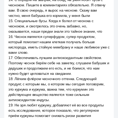
чесноком. Пишите в комментариях обязательно. Я отвечу
вам. В свою очередь, я вырос на чесноке. Скажу вам
честно, меня бабушка его кормила, у меня были
15
:
Специальные бусы. Когда я болел от чеснока с
чесноком, и смотрелось это очень забавно, но,
оказывается, наши предки знали это тайное знание, что
16
:
Чеснок является суперфудом, супер продуктом,
который помогает нашим клеткам получать больше
кислорода, иметь стойкую мембрану и наше любимое уже с
вами слово.
17
:
Обеспечивать лучшим антиоксидантным свойством.
Поэтому чеснок берём себе на заметку, слушаем бабушек и
дедушек и продолжаем его есть, и не боимся, что нам
нужно будет целоваться на свидании.
18
:
Лёгким флёром чесночного оттенка. Следующий
продукт, с которым мы, о котором мы сегодня поговорим,
это куркума и куркума, важна тем, что куркумин это
действующее вещество является тоже сильным
антиоксидантом индусы.
19
:
Не зря любят куркуму, добавляют её во все продукты
есть исследование, которое показало, что регулярное
приём куркумы помогает снижать риски развития