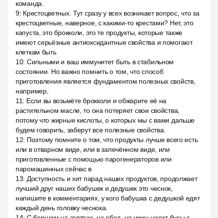
команда.
9
:
Крестоцветных. Тут сразу у всех возникает вопрос, что за
крестоцветные, наверное, с какими-то крестами? Нет, это
капуста, это брокколи, это те продукты, которые также
имеют серьёзные антиоксидантные свойства и помогают
клеткам быть
10
:
Сильными и ваш иммунитет быть в стабильном
состоянии. Но важно помнить о том, что способ
приготовления является фундаментом полезных свойств,
например,
11
:
Если вы возьмёте брокколи и обжарите её на
растительном масле, то она потеряет свои свойства,
потому что жирные кислоты, о которых мы с вами дальше
будем говорить, заберут все полезные свойства.
12
:
Поэтому помните о том, что продукты лучше всего есть
или в отварном виде, или в запечённом виде, или
приготовленные с помощью парогенераторов или
паромашинных сейчас в
13
:
Доступность и хит парад наших продуктов, продолжает
лучший друг наших бабушек и дедушек это чеснок,
напишите в комментариях, у кого бабушка с дедушкой едят
каждый день головку чеснока.
14
:
С борщом на завтрак, на обед, на ужин носит бусы с