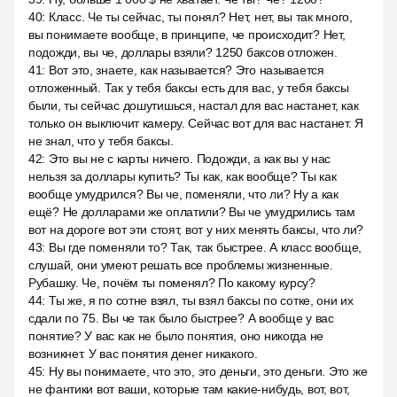
40
:
Класс. Че ты сейчас, ты понял? Нет, нет, вы так много,
вы понимаете вообще, в принципе, че происходит? Нет,
подожди, вы че, доллары взяли? 1250 баксов отложен.
41
:
Вот это, знаете, как называется? Это называется
отложенный. Так у тебя баксы есть для вас, у тебя баксы
были, ты сейчас дошутишься, настал для вас настанет, как
только он выключит камеру. Сейчас вот для вас настанет. Я
не знал, что у тебя баксы.
42
:
Это вы не с карты ничего. Подожди, а как вы у нас
нельзя за доллары купить? Ты как, как вообще? Ты как
вообще умудрился? Вы че, поменяли, что ли? Ну а как
ещё? Не долларами же оплатили? Вы че умудрились там
вот на дороге вот эти стоят, вот у них менять баксы, что ли?
43
:
Вы где поменяли то? Так, так быстрее. А класс вообще,
слушай, они умеют решать все проблемы жизненные.
Рубашку. Че, почём ты поменял? По какому курсу?
44
:
Ты же, я по сотне взял, ты взял баксы по сотке, они их
сдали по 75. Вы че так было быстрее? А вообще у вас
понятие? У вас как не было понятия, оно никогда не
возникнет. У вас понятия денег никакого.
45
:
Ну вы понимаете, что это, это деньги, это деньги. Это же
не фантики вот ваши, которые там какие-нибудь, вот, вот,