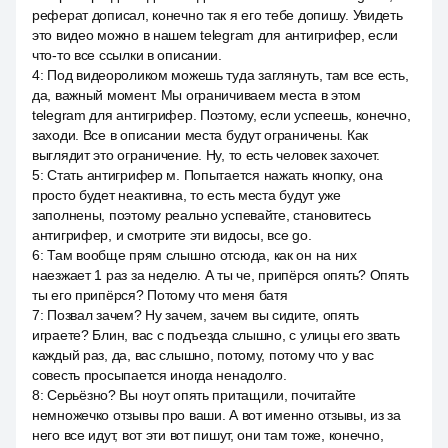
реферат дописал, конечно так я его тебе допишу. Увидеть
это видео можно в нашем telegram для антигрифер, если
что-то все ссылки в описании.
4
:
Под видеороликом можешь туда заглянуть, там все есть,
да, важный момент. Мы ограничиваем места в этом
telegram для антигрифер. Поэтому, если успеешь, конечно,
заходи. Все в описании места будут ограничены. Как
выглядит это ограничение. Ну, то есть человек захочет.
5
:
Стать антигрифер м. Попытается нажать кнопку, она
просто будет неактивна, то есть места будут уже
заполнены, поэтому реально успевайте, становитесь
антигрифер, и смотрите эти видосы, все go.
6
:
Там вообще прям слышно отсюда, как он на них
наезжает 1 раз за неделю. А ты че, припёрся опять? Опять
ты его припёрся? Потому что меня батя
7
:
Позвал зачем? Ну зачем, зачем вы сидите, опять
играете? Блин, вас с подъезда слышно, с улицы его звать
каждый раз, да, вас слышно, потому, потому что у вас
совесть просыпается иногда ненадолго.
8
:
Серьёзно? Вы ноут опять притащили, почитайте
немножечко отзывы про ваши. А вот именно отзывы, из за
него все идут, вот эти вот пишут, они там тоже, конечно,