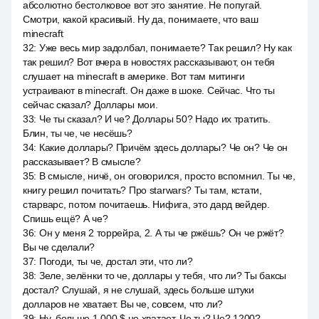
абсолютно бестолковое вот это занятие. Не попугай.
Смотри, какой красивый. Ну да, понимаете, что ваш
minecraft
32
:
Уже весь мир задолбал, понимаете? Так решил? Ну как
так решил? Вот вчера в новостях рассказывают, он тебя
слушает на minecraft в америке. Вот там митинги
устраивают в minecraft. Он даже в шоке. Сейчас. Что ты
сейчас сказал? Доллары мои.
33
:
Че ты сказал? И че? Доллары 50? Надо их тратить.
Блин, ты че, че несёшь?
34
:
Какие доллары? Причём здесь доллары? Че он? Че он
рассказывает? В смысле?
35
:
В смысле, ничё, он оговорился, просто вспомнил. Ты че,
книгу решил почитать? Про starwars? Ты там, кстати,
старварс, потом почитаешь. Нифига, это дард вейдер.
Спишь ещё? А че?
36
:
Он у меня 2 торрейра, 2. А ты че ржёшь? Он че ржёт?
Вы че сделали?
37
:
Погоди, ты че, достал эти, что ли?
38
:
Зеле, зелёнки то че, доллары у тебя, что ли? Ты баксы
достал? Слушай, я не слушай, здесь больше штуки
долларов не хватает. Вы че, совсем, что ли?
39
:
Ну, больше 1 000 $ не хватает. Че ты? Че? 1200?