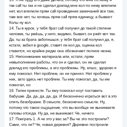
так call ты так и не сделал доклад мне кол по нему влепили
нет, кол влепили прям call проведение замечаний все там,
там все нет, ты хочешь прям call прям единицу, а бывают
Колы ну кол.
14
:
Ты в курсе, у тебя брат call получил до такой степени
человек, ты ржёшь, у него, видимо, бывает, он ржёт вот так.
Да, ты за брата заботишься, у тебя брат call получил да, я,
кстати, забил в google, ставят ли кол да, оценка кол
ставится, но крайне редко она обозначает полное незна.
15
:
Непонимание материала или, кстати, прям
невыполнение работы, что он и сделал, он не сделал
доклад его проблемы, а его проблемы. Ну, класс, здорово я
ему помогал. Нет проблем, он не принял. Нет проблем у
них, зато здесь нет проблем. Ты ему помогал, да, ты им
помогал, но
16
:
Телек принести. Ты ему помогал ноут поставить
бабушке. Да, да, да, да, да. И бесконечно играться вот в это
опять безобразие. В смысле, бесконечно смысле. Ну,
потому что такое ощущение, что вы вообще не вынимаете
головы отсюда. Ну да, не вынимает. Че, ничего.
17
:
Поиграть 1. А че это у вас за? Вы че это построили?
Сами, что ли? Че, новая деревня? Деревню построили