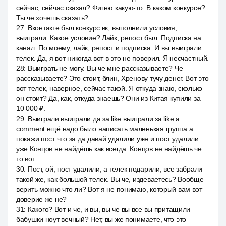
сейчас, сейчас сказал? Фигню какую-то. В каком конкурсе?
Ты че хочешь сказать?
27
:
Вконтакте был конкурс вк, выполнили условия,
выиграли. Какое условие? Лайк, репост был. Подписка на
канал. По моему, лайк, репост и подписка. И вы выиграли
телек. Да, я вот никогда вот в это не поверил. Я несчастный.
28
:
Выиграть не могу. Вы че мне рассказываете? Че
рассказываете? Это стоит, блин, Хренову тучу денег. Вот это
вот телек, наверное, сейчас такой. Я откуда знаю, сколько
он стоит? Да, как, откуда знаешь? Они из Китая купили за
10 000 ₽.
29
:
Выиграли выиграли да за like выиграли за like a
comment ещё надо было написать маленькая группа а
покажи пост что за да давай удалили уже и пост удалили
уже Концов не найдёшь как всегда. Концов не найдёшь че
то вот.
30
:
Пост, ой, пост удалили, а телек подарили, все забрали
такой же, как большой телек. Вы че, издеваетесь? Вообще
верить можно что ли? Вот я не понимаю, который вам вот
доверие же не?
31
:
Какого? Вот и че, и вы, вы че вы все вы притащили
бабушки ноут вечный? Нет, вы же понимаете, что это