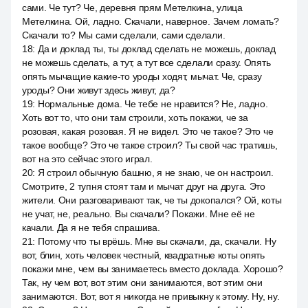
сами. Че тут? Че, деревня прям Метелкина, улица
Метелкина. Ой, ладно. Скачали, наверное. Зачем ломать?
Скачали то? Мы сами сделали, сами сделали.
18
:
Да и доклад ты, ты доклад сделать не можешь, доклад
не можешь сделать, а тут, а тут все сделали сразу. Опять
опять мычащие какие-то уроды ходят, мычат. Че, сразу
уроды? Они живут здесь живут, да?
19
:
Нормальные дома. Че тебе не нравится? Не, ладно.
Хоть вот то, что они там строили, хоть покажи, че за
розовая, какая розовая. Я не видел. Это че такое? Это че
такое вообще? Это че такое строил? Ты свой час тратишь,
вот на это сейчас этого играл.
20
:
Я строил обычную башню, я не знаю, че он настроил.
Смотрите, 2 тупня стоят там и мычат друг на друга. Это
жители. Они разговаривают так, че ты докопался? Ой, коты
не учат, не, реально. Вы скачали? Покажи. Мне её не
качали. Да я не тебя спрашива.
21
:
Потому что ты врёшь. Мне вы скачали, да, скачали. Ну
вот, блин, хоть человек честный, квадратные коты опять
покажи мне, чем вы занимаетесь вместо доклада. Хорошо?
Так, ну чем вот, вот этим они занимаются, вот этим они
занимаются. Вот, вот я никогда не привыкну к этому. Ну, ну.