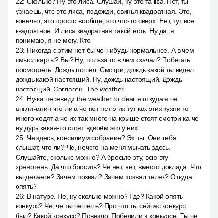
22
:
Сколько? Ну это лиса. Слушай, ну это та lisa. Нет, ты
узнаешь, что это лиса, подожди, свинья квадратная. Это,
конечно, это просто вообще, это что-то сверх. Нет, тут все
квадратное. И лиса квадратная такой есть. Ну да, я
понимаю, я не могу. Кто
23
:
Никогда с этим нет бы че-нибудь нормальное. А в чем
смысл карты? Вы? Ну, польза то в чем скачал? Побегать
посмотреть. Дождь пошёл. Смотри, дождь какой ты видел
дождь какой настоящий. Ну, дождь настоящий. Дождь
настоящий. Согласен. The weather.
24
:
Ну-ка переведи the weather to clear я откуда я че
англичанин что ли а че нет нет о их тут как этих кухни то
много ходят а че их так много на крыше стоят смотри-ка че
ну дурь какая-то стоят вдвоём это у них.
25
:
Че здесь, консилиум собрание? Эх ты. Они тебя
слышат, что ли? Че, нечего на меня мычать здесь.
Слушайте, сколько можно? А бросьте эту, всю эту
хренотень. Да что бросить? Че нет, нет, вместо доклада. Что
вы делаете? Зачем позвал? Зачем позвал телек? Откуда
опять?
26
:
В натуре. Не, ну сколько можно? Где? Какой опять
конкурс? Че, че ты чешешь? Про что ты сейчас конкурс
был? Какой конкурс? Повезло. Победили в конкурсе. Ты че