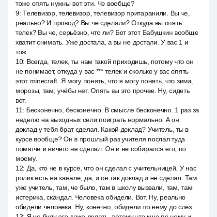
тоже опять нужны вот эти. Че вообще?
9
:
Телевизор, телевизор, телевизор притаранили. Вы че,
реально? И провод? Вы че сделали? Откуда вы опять
телек? Вы че, серьёзно, что ли? Бот этот Бабушкин вообще
хватит снимать. Уже достала, а вы не достали. У вас 1 и
тож.
10
:
Всегда, телек, ты нам такой приходишь, потому что он
не понимает, откуда у вас *** телек и сколько у вас опять
этот minecraft. Я могу понять, что я могу понять, что зима,
морозы, там, учёбы нет. Опять вы это прочее. Ну, сидеть
вот.
11
:
Бесконечно, бесконечно. В смысле бесконечно. 1 раз за
неделю на выходных сели поиграть нормально. А он
доклад у тебя брат сделал. Какой доклад? Учитель, ты в
курсе вообще? Он в прошлый раз учителя послал туда
помягче и ничего не сделал. Он и не собирался его, по
моему.
12
:
Да, кто не в курсе, что он сделал с учительницей. У нас
ролик есть на канале, да, и он так доклад и не сделал. Там
уже учитель, там, че было, там в школу вызвали, там, там
истерика, скандал. Человека обидели. Вот. Ну, реально
обидели человека. Ну, конечно, обидели по нему до слез.
13
:
Я не буду его даже делать, потому что мне по нему и