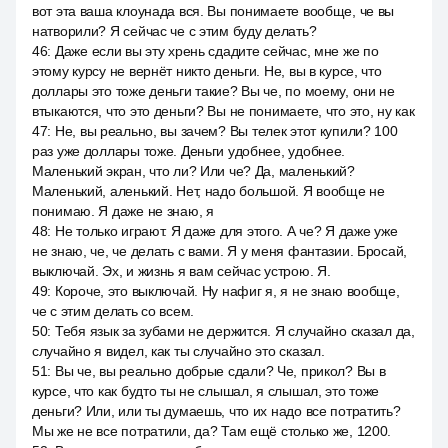
вот эта ваша клоунада вся. Вы понимаете вообще, че вы
натворили? Я сейчас че с этим буду делать?
46
:
Даже если вы эту хрень сдадите сейчас, мне же по
этому курсу не вернёт никто деньги. Не, вы в курсе, что
доллары это тоже деньги такие? Вы че, по моему, они не
втыкаются, что это деньги? Вы не понимаете, что это, ну как
47
:
Не, вы реально, вы зачем? Вы телек этот купили? 100
раз уже доллары тоже. Деньги удобнее, удобнее.
Маленький экран, что ли? Или че? Да, маленький?
Маленький, аленький. Нет, надо большой. Я вообще не
понимаю. Я даже не знаю, я
48
:
Не только играют. Я даже для этого. А че? Я даже уже
не знаю, че, че делать с вами. Я у меня фантазии. Бросай,
выключай. Эх, и жизнь я вам сейчас устрою. Я.
49
:
Короче, это выключай. Ну нафиг я, я не знаю вообще,
че с этим делать со всем.
50
:
Тебя язык за зубами не держится. Я случайно сказал да,
случайно я видел, как ты случайно это сказал.
51
:
Вы че, вы реально добрые сдали? Че, прикол? Вы в
курсе, что как будто ты не слышал, я слышал, это тоже
деньги? Или, или ты думаешь, что их надо все потратить?
Мы же не все потратили, да? Там ещё столько же, 1200.