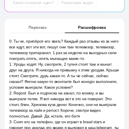
Какая основная идея?
Перескажи видео
Пересказ
Расшифровка
0
:
Ты че, припёрся его звать? Каждый раз отзывы из за него
все идут, вот эти вот, пишут они там телевизор, телевизор,
телевизор притаранил. 1 раз за неделю на выходных сели
поиграть опять, опять мычащие какие-то.
1
:
Уроды ходят. Ну, смотрите, 2 тупня стоят там и мычат
друг на друга. Я никогда не привыкну к этим уродам. Крыши
стоят. Смотрите, дурь какая-то. А ты че сейчас, сейчас
сказал? Фигню какую-то вконтакте был конкурс выполнили,
условия выиграли. Какое условие?
2
:
Repost. Был и подписка на канал, по моему, и вы
выиграли телек. Я вот никогда вот в это не поверил. Это
стоит, блин, Хренова куча денег. Конечно, они не выиграли
телевизор за лайк и репост. Короче, смотри видео
полностью. Давай. Да, кстати, его батя
3
:
Снял его на телефон, где он играет в brawl stars и
говорит про доклад это видео я выложил в наш telegram, ты