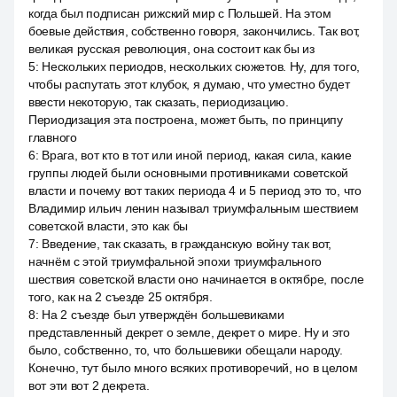
когда был подписан рижский мир с Польшей. На этом
боевые действия, собственно говоря, закончились. Так вот,
великая русская революция, она состоит как бы из
5
:
Нескольких периодов, нескольких сюжетов. Ну, для того,
чтобы распутать этот клубок, я думаю, что уместно будет
ввести некоторую, так сказать, периодизацию.
Периодизация эта построена, может быть, по принципу
главного
6
:
Врага, вот кто в тот или иной период, какая сила, какие
группы людей были основными противниками советской
власти и почему вот таких периода 4 и 5 период это то, что
Владимир ильич ленин называл триумфальным шествием
советской власти, это как бы
7
:
Введение, так сказать, в гражданскую войну так вот,
начнём с этой триумфальной эпохи триумфального
шествия советской власти оно начинается в октябре, после
того, как на 2 съезде 25 октября.
8
:
На 2 съезде был утверждён большевиками
представленный декрет о земле, декрет о мире. Ну и это
было, собственно, то, что большевики обещали народу.
Конечно, тут было много всяких противоречий, но в целом
вот эти вот 2 декрета.