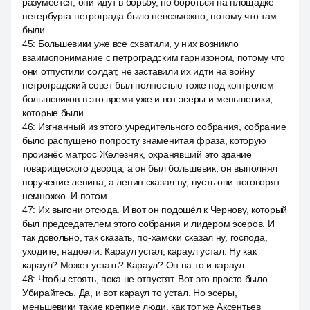
разумеется, они идут в борьбу, но бороться на площадке
петербурга петрограда было невозможно, потому что там
были.
45
:
Большевики уже все схватили, у них возникло
взаимопонимание с петроградским гарнизоном, потому что
они отпустили солдат, не заставили их идти на войну
петроградский совет был полностью тоже под контролем
большевиков в это время уже и вот эсеры и меньшевики,
которые были
46
:
Изгнанный из этого учредительного собрания, собрание
было распущено попросту знаменитая фраза, которую
произнёс матрос Железняк, охранявший это здание
товарищеского дворца, а он был большевик, он выполнял
поручение ленина, а ленин сказал ну, пусть они поговорят
немножко. И потом.
47
:
Их выгони отсюда. И вот он подошёл к Чернову, который
был председателем этого собрания и лидером эсеров. И
так довольно, так сказать, по-хамски сказал ну, господа,
уходите, надоели. Караул устал, караул устал. Ну как
караул? Может устать? Караул? Он на то и караул.
48
:
Чтобы стоять, пока не отпустят. Вот это просто было.
Убирайтесь. Да, и вот караул то устал. Но эсеры,
меньшевики такие крепкие люди, как тот же Аксентьев