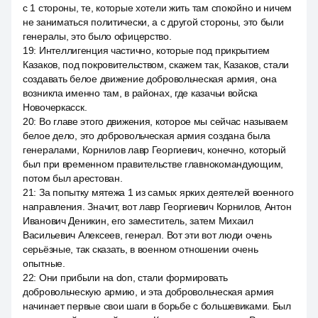
с 1 стороны, те, которые хотели жить там спокойно и ничем
не заниматься политически, а с другой стороны, это были
генералы, это было офицерство.
19
:
Интеллигенция частично, которые под прикрытием
Казаков, под покровительством, скажем так, Казаков, стали
создавать белое движение добровольческая армия, она
возникла именно там, в районах, где казачьи войска
Новочеркасск.
20
:
Во главе этого движения, которое мы сейчас называем
белое дело, это добровольческая армия создана была
генералами, Корнилов лавр Георгиевич, конечно, который
был при временном правительстве главнокомандующим,
потом был арестован.
21
:
За попытку мятежа 1 из самых ярких деятелей военного
направления. Значит, вот лавр Георгиевич Корнилов, Антон
Иванович Деникин, его заместитель, затем Михаил
Васильевич Алексеев, генерал. Вот эти вот люди очень
серьёзные, так сказать, в военном отношении очень
опытные.
22
:
Они прибыли на don, стали формировать
добровольческую армию, и эта добровольческая армия
начинает первые свои шаги в борьбе с большевиками. Был