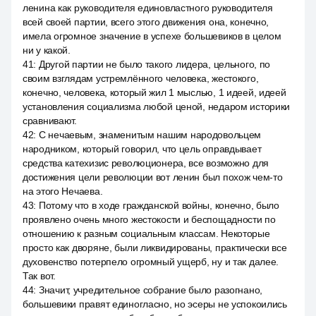
ленина как руководителя единовластного руководителя
всей своей партии, всего этого движения она, конечно,
имела огромное значение в успехе большевиков в целом
ни у какой.
41
:
Другой партии не было такого лидера, цельного, по
своим взглядам устремлённого человека, жестокого,
конечно, человека, который жил 1 мыслью, 1 идеей, идеей
установления социализма любой ценой, недаром историки
сравнивают.
42
:
С нечаевым, знаменитым нашим народовольцем
народником, который говорил, что цель оправдывает
средства катехизис революционера, все возможно для
достижения цели революции вот ленин был похож чем-то
на этого Нечаева.
43
:
Потому что в ходе гражданской войны, конечно, было
проявлено очень много жестокости и беспощадности по
отношению к разным социальным классам. Некоторые
просто как дворяне, были ликвидированы, практически все
духовенство потерпело огромный ущерб, ну и так далее.
Так вот.
44
:
Значит, учредительное собрание было разогнано,
большевики правят единогласно, но эсеры не успокоились