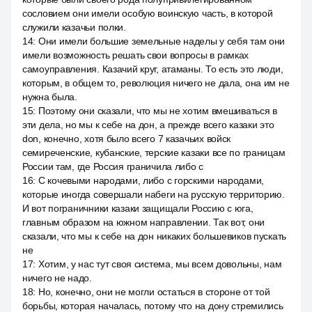
сословием они имели особую воинскую часть, в которой
служили казачьи полки.
14
:
Они имели большие земельные наделы у себя там они
имели возможность решать свои вопросы в рамках
самоуправления. Казачий круг, атаманы. То есть это люди,
которым, в общем то, революция ничего не дала, она им не
нужна была.
15
:
Поэтому они сказали, что мы не хотим вмешиваться в
эти дела, но мы к себе на дон, а прежде всего казаки это
don, конечно, хотя было всего 7 казачьих войск
семиреченские, кубанские, терские казаки все по границам
России там, где Россия граничила либо с
16
:
С кочевыми народами, либо с горскими народами,
которые иногда совершали набеги на русскую территорию.
И вот пограничники казаки защищали Россию с юга,
главным образом на южном направлении. Так вот, они
сказали, что мы к себе на дон никаких большевиков пускать
не
17
:
Хотим, у нас тут своя система, мы всем довольны, нам
ничего не надо.
18
:
Но, конечно, они не могли остаться в стороне от той
борьбы, которая началась, потому что на дону стремились