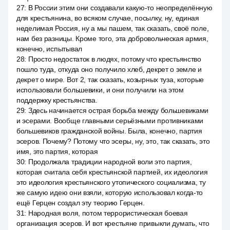
27
:
В России этим они создавали какую-то неопределённую
для крестьянина, во всяком случае, посылку, ну, единая
неделимая Россия, ну а мы пашем, так сказать, своё поле,
нам без разницы. Кроме того, эта добровольческая армия,
конечно, испытывал
28
:
Просто недостаток в людях, потому что крестьянство
пошло туда, откуда оно получило хлеб, декрет о земле и
декрет о мире. Вот 2, так сказать, козырных туза, которые
использовали большевики, и они получили на этом
поддержку крестьянства.
29
:
Здесь начинается острая борьба между большевиками
и эсерами. Вообще главными серьёзными противниками
большевиков гражданской войны. Была, конечно, партия
эсеров. Почему? Потому что эсеры, ну, это, так сказать, это
имя, это партия, которая
30
:
Продолжала традиции народной воли это партия,
которая считала себя крестьянской партией, их идеология
это идеология крестьянского утопического социализма, ту
же самую идею они взяли, которую использовал когда-то
ещё Герцен создал эту теорию Герцен.
31
:
Народная воля, потом террористическая боевая
организация эсеров. И вот крестьяне привыкли думать, что