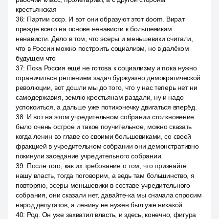
крестьянская
36
:
Партии ссср. И вот они образуют этот doom. Вират
прежде всего на основе ненависти к большевикам
ненависти. Дело в том, что эсеры и меньшевики считали,
что в России можно построить социализм, но в далёком
будущем что
37
:
Пока Россия ещё не готова к социализму и пока нужно
ограничиться решением задач буржуазно демократической
революции, вот дошли мы до того, что у нас теперь нет ни
самодержавия, землю крестьянам раздали, ну и надо
успокоиться, а дальше уже потихонечку двигаться вперёд.
38
:
И вот на этом учредительном собрании столкновение
было очень острое и такое поучительное, можно сказать
когда ленин во главе со своими большевиками, со своей
фракцией в учредительном собрании они демонстративно
покинули заседание учредительного собрании.
39
:
После того, как их требование о том, что признайте
нашу власть, тогда поговорим, а ведь там большинство, я
повторяю, эсеры меньшевики в составе учредительного
собрания, они сказали нет, давайте-ка мы сначала спросим
народ депутатов, а ленину не нужен был уже никакой.
40
:
Род. Он уже захватил власть, и здесь, конечно, фигура