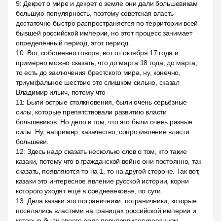
9
:
Декрет о мире и декрет о земле они дали большевикам
большую популярность, поэтому советская власть
достаточно быстро распространяется по территории всей
бывшей российской империи, но этот процесс занимает
определённый период, этот период.
10
:
Вот, собственно говоря, вот от октября 17 года и
примерно можно сказать, что до марта 18 года, до марта,
то есть до заключения брестского мира, ну, конечно,
триумфальное шествие это слишком сильно, сказал
Владимир ильич, потому что
11
:
Были острые столкновения, были очень серьёзные
силы, которые препятствовали развитию власти
большевиков. Но дело в том, что это были очень разные
силы. Ну, например, казачество, сопротивление власти
большеви.
12
:
Здесь надо сказать несколько слов о том, кто такие
казаки, потому что в гражданской войне они постоянно, так
сказать, появляются то на 1, то на другой стороне. Так вот,
казаки это интересное явление русской истории, корни
которого уходят ещё в средневековье, по сути.
13
:
Дела казаки это пограничники, пограничники, которые
поселялись властями на границах российской империи и
которые были своего рода полупривилегированном