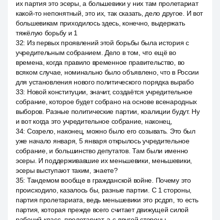
их партия это эсеры, а большевики у них там пролетариат
какой-то непонятный, это их, так сказать, дело другое. И вот
большевикам приходилось здесь, конечно, выдержать
тяжёлую борьбу и 1
32
:
Из первых проявлений этой борьбы была история с
учредительным собранием. Дело в том, что ещё во
времена, когда правило временное правительство, во
всяком случае, номинально было объявлено, что в России
для установления нового политического порядка вырабо
33
:
Новой конституции, значит, создаётся учредительное
собрание, которое будет собрано на основе всенародных
выборов. Разные политические партии, коалиции будут. Ну
и вот когда это учредительное собрание, наконец,
34
:
Созрело, наконец, можно было его созывать. Это был
уже начало января, 5 января открылось учредительное
собрание, и большинство депутатов. Там были именно
эсеры. И поддерживавшие их меньшевики, меньшевики,
эсеры выступают таким, знаете?
35
:
Тандемом вообще в гражданской войне. Почему это
происходило, казалось бы, разные партии. С 1 стороны,
партия пролетариата, ведь меньшевики это рсдрп, то есть
партия, которая прежде всего считает движущей силой
рабочий класс, пролетариат, а с другой стороны