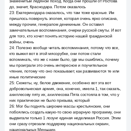
знаменитый ледяной поход. Когда они прошли от Ростова
до, значит, Краснодара. Потом оказалось
23
:
Екатеринодара оказалось, что там тоже красные. Им
пришлось повернуть эпопея, которая очень ярко описана,
между прочим, генералом деникиным. Он оставил
замечательные воспоминания, очерки русской смуты. И вот
для того, кто хочет понять историю нашей гражданской
войны, очень
24
:
Полезно вообще читать воспоминания, потому что все,
кто выжил вот в этой мясорубке, они потом стали
вспоминать, что же с нами было, где мы ошиблись, почему
мы проиграли это очень интересное и поучительное
чтение, потому что оно показывает, как развиваются те или
иные политические
25
:
Сюжеты, ну, белое движение, особенно вот эта вот
добровольческая армия, она, конечно, имела 1, так сказать,
ахиллесову пяту их, ахиллесова Пята состояла в том, что у
них практически не было призыва, который
26
:
Мог бы поднять широкие массы крестьянские, они
побоялись создать какую-то свою аграрную программу, они
выдвигали только 1 лозунг единая неделимая Россия. Этим
они сразу отрезали поддержку национальных окраин,
национальных Меньшин.