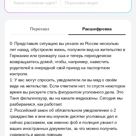
Какая основная идея?
Перескажи видео
Пересказ
Расшифровка
0
:
Представьте ситуацию вы уехали из России несколько
лет назад, обустроили жизнь, получили вид на жительство в
Германии или гринкарту сша и теперь периодически
возвращаетесь домой, чтобы, например, навестить
родителей в очередной свой приезд на паспортном
контроле.
1
:
У вас могут спросить, уведомляли ли вы мвд о своём
виде на жительство. Если ответили нет, то спустя некоторое
время вы рискуете стать фигурантом уголовного дела. Это
Таня фельгенгауэр, вы на канале медиазоны. Сегодня мы
разбираемся, как работает.
2
:
Российский закон об обязательном уведомлении о 2
гражданстве и внж мы изучили десятки уголовных дел и
сейчас расскажем, как именно фсб и полиция узнают о
ваших иностранных документах, за что можно получить
судимость и какую ловушку.