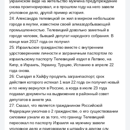
украинском виде на жительство мужчина предупреждение
снова проигнорировал, и в прошлом году на него завели
уголовное дело, другой пример история.
24
:
Александра телевицкой он жил в мирном небольшом
городе в якутии, известном своей алмазодобывающей
промышленностью. Телевицкий довольно заметный в
городе человек, бывший депутат народного собрания. В
конце мая 2017 года он получил
25
:
Израильское гражданство вместе с внутренним
удостоверением личности и заграничным паспортом по
израильскому паспорту Телевицкий ездил в Латвию, на
Кипр, в Израиль, Украину, Турцию, Испанию в апреле 22
года снова.
26
:
Съездил в Хайфу продлить загранпаспорт, срок
действия которого истекал 1 мая 22 года он получил новый
и по нему вернулся в Россию, а когда в июле 23 года
подавал документы на выдвижение в районный совет
депутатов в анкете ука.
27
:
Сказал, что является гражданином Российской
Федерации умолчав о 2 гражданстве, о его существовании
силовики узнали из за того, что границу Телевицкий
пересекал по паспорту Израиля на мужчину завели
уголовное дело и приговорили к штрафу в другом слу.