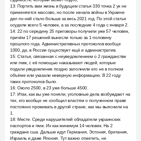
13
:
Портить вам жизнь в будущем статья 330 точка 2 ук не
применяется массово, но после начала войны в Украине
дел по ней стало больше за весь 2021 год. По этой статье
осудили всего 5 человек, а за последние 4 года с января 2.
14
:
22 по середину 25 приговоры получили уже 57 человек,
причём 17 решений вынесли только за 1 половину
прошлого года. Административных протоколов вообще
1000, да, в России существует ещё и административ.
15
:
Статья, связанная с неуведомлением о 2 гражданстве
или пмж, с её помощью наказывают людей, которые
подали уведомление поздно заполнили его не в полном
объёме или указали неверную информацию. В 22 году
таких протоколов было.
16
:
Около 2500, в 23 уже больше 4500.
17
:
Итак, как вы уже поняли, уголовные дела возбуждают на
тех, кто вообще не сообщил властям о полученном праве
постоянно проживать в другой стране, как мы выяснили на
1.
18
:
Месте. Среди нарушителей обладатели украинских
паспортов и пмж. Их как минимум 14 человек. На 2
граждане сша. Дальше идут Германия, Эстония, британия,
Израиль и даже Япония. Тут важно отметить, не