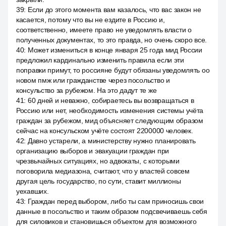
39
:
Если до этого момента вам казалось, что вас закон не
касается, потому что вы не ездите в Россию и,
соответственно, имеете право не уведомлять власти о
полученных документах, то это правда, но очень скоро все.
40
:
Может измениться в конце января 25 года мид России
предложил кардинально изменить правила если эти
поправки примут, то россияне будут обязаны уведомлять оо
новом пмж или гражданстве через посольство и
консульство за рубежом. На это дадут те же
41
:
60 дней и неважно, собираетесь вы возвращаться в
Россию или нет, необходимость изменения системы учёта
граждан за рубежом, мид объясняет следующим образом
сейчас на консульском учёте состоят 2200000 человек.
42
:
Давно устарели, а министерству нужно планировать
организацию выборов и эвакуации граждан при
чрезвычайных ситуациях, но адвокаты, с которыми
поговорила медиазона, считают, что у властей совсем
другая цель государство, по сути, ставит миллионы
уехавших.
43
:
Граждан перед выбором, либо ты сам приносишь свои
данные в посольство и таким образом подсвечиваешь себя
для силовиков и становишься объектом для возможного