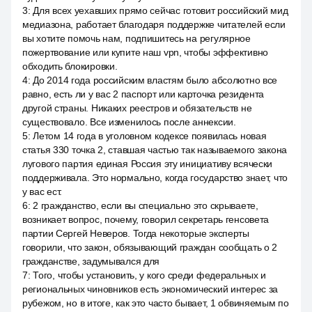
3
:
Для всех уехавших прямо сейчас готовит российский мид
медиазона, работает благодаря поддержке читателей если
вы хотите помочь нам, подпишитесь на регулярное
пожертвование или купите наш vpn, чтобы эффективно
обходить блокировки.
4
:
До 2014 года российским властям было абсолютно все
равно, есть ли у вас 2 паспорт или карточка резидента
другой страны. Никаких реестров и обязательств не
существовало. Все изменилось после аннексии.
5
:
Летом 14 года в уголовном кодексе появилась новая
статья 330 точка 2, ставшая частью так называемого закона
лугового партия единая Россия эту инициативу всячески
поддерживала. Это нормально, когда государство знает, что
у вас ест.
6
:
2 гражданство, если вы специально это скрываете,
возникает вопрос, почему, говорил секретарь генсовета
партии Сергей Неверов. Тогда некоторые эксперты
говорили, что закон, обязывающий граждан сообщать о 2
гражданстве, задумывался для
7
:
Того, чтобы установить, у кого среди федеральных и
региональных чиновников есть экономический интерес за
рубежом, но в итоге, как это часто бывает, 1 обвиняемым по