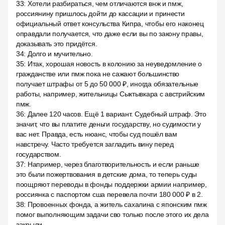
33
:
Хотели разбираться, чем отличаются внж и пмж,
россиянину пришлось дойти до кассации и принести
официальный ответ консульства Кипра, чтобы его наконец
оправдали получается, что даже если вы по закону правы,
доказывать это придётся.
34
:
Долго и мучительно.
35
:
Итак, хорошая новость в колонию за неуведомление о
гражданстве или пмж пока не сажают большинство
получает штрафы от 5 до 50 000 ₽, иногда обязательные
работы, например, жительницы Сыктывкара с австрийским
пмж.
36
:
Далее 120 часов. Ещё 1 вариант. Судебный штраф. Это
значит, что вы платите деньги государству, но судимости у
вас нет. Правда, есть нюанс, чтобы суд пошёл вам
навстречу. Часто требуется загладить вину перед
государством.
37
:
Например, через благотворительность и если раньше
это были пожертвования в детские дома, то теперь суды
поощряют переводы в фонды поддержки армии например,
россиянка с паспортом сша перевела почти 180 000 ₽ в 2.
38
:
Провоенных фонда, а житель сахалина с японским пмж
помог выполняющим задачи сво только после этого их дела
закрыли.