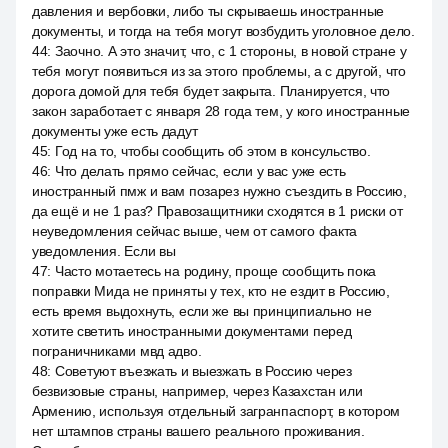
давления и вербовки, либо ты скрываешь иностранные
документы, и тогда на тебя могут возбудить уголовное дело.
44
:
Заочно. А это значит, что, с 1 стороны, в новой стране у
тебя могут появиться из за этого проблемы, а с другой, что
дорога домой для тебя будет закрыта. Планируется, что
закон заработает с января 28 года тем, у кого иностранные
документы уже есть дадут
45
:
Год на то, чтобы сообщить об этом в консульство.
46
:
Что делать прямо сейчас, если у вас уже есть
иностранный пмж и вам позарез нужно съездить в Россию,
да ещё и не 1 раз? Правозащитники сходятся в 1 риски от
неуведомления сейчас выше, чем от самого факта
уведомления. Если вы
47
:
Часто мотаетесь на родину, проще сообщить пока
поправки Мида не приняты у тех, кто не ездит в Россию,
есть время выдохнуть, если же вы принципиально не
хотите светить иностранными документами перед
пограничниками мвд адво.
48
:
Советуют въезжать и выезжать в Россию через
безвизовые страны, например, через Казахстан или
Армению, используя отдельный загранпаспорт, в котором
нет штампов страны вашего реального проживания.