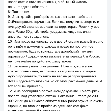
новой статье стал не чиновник, а обычный житель
ленинградской области с.
8
:
Паспортом.
9
:
Итак, давайте разберёмся, как этот закон работает.
Сейчас правило звучит так. Если вы, получив паспорт или
пмж другой страны, въехали на территорию России, у вас
есть Ровно 60 дней, чтобы уведомить мвд о наличии
иностранного гражданств.
10
:
Или право на жительство в другой стране важный нюанс
речь идёт о документе, дающем право на постоянное
проживание, будь то гринкарта, европейский пмж или
израильский даркон если вы живёте за границей, в Россию
не приезжайте по действующему закону.
11
:
Вы никому ничего не должны. Пока что, если у вас
краткосрочный внж, например, на год или на 2, который
нужно продлевать, то закон на вас не распространяется.
Хотя и здесь есть нюансы, но об этом расскажем дальше. А
вот если вы приехали,
12
:
И не сообщили о полученном документе. То есть риск
попасть под уголовную статью. Наказание штраф до 200
000 ₽ или до 400 часов обязательных работ звучит не очень
страшно, но главная проблема здесь это сам факт
судимости, который может подпо,