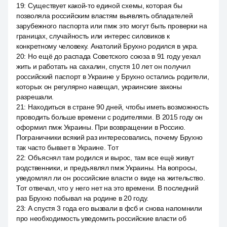
19
:
Существует какой-то единой схемы, которая бы
позволяла российским властям выявлять обладателей
зарубежного паспорта или пмж это могут быть проверки на
границах, случайность или интерес силовиков к
конкретному человеку. Анатолий Брухно родился в укра.
20
:
Но ещё до распада Советского союза в 91 году уехал
жить и работать на сахалин, спустя 10 лет он получил
российский паспорт в Украине у Брухно остались родители,
которых он регулярно навещал, украинские законы
разрешали.
21
:
Находиться в стране 90 дней, чтобы иметь возможность
проводить больше времени с родителями. В 2015 году он
оформил пмж Украины. При возвращении в Россию.
Пограничники всякий раз интересовались, почему Брухно
так часто бывает в Украине. Тот
22
:
Объяснял там родился и вырос, там все ещё живут
родственники, и предъявлял пмж Украины. На вопросы,
уведомлял ли он российские власти о виде на жительство.
Тот отвечал, что у него нет на это времени. В последний
раз Брухно побывал на родине в 20 году.
23
:
А спустя 3 года его вызвали в фсб и снова напомнили
про необходимость уведомить российские власти об