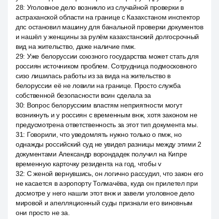
28
:
Уголовное дело возникло из случайной проверки в
астраханской области на границе с Казахстаном инспектор
дпс остановил машину для банальной проверки документов
и нашёл у женщины за рулём казахстанский долгосрочный
вид на жительство, даже наличие пмж.
29
:
Уже белоруссии союзного государства может стать для
россиян источником проблем. Сотрудница подмосковного
сизо лишилась работы из за вида на жительство в
белоруссии её не ловили на границе. Просто служба
собственной безопасности всин сделала за
30
:
Вопрос белорусским властям неприятности могут
возникнуть и у россиян с временным внж, хотя законом не
предусмотрена ответственность за этот тип документа мы.
31
:
Говорили, что уведомлять нужно только о пмж, но
однажды российский суд не увидел разницы между этими 2
документами Александр ворондадек получил на Кипре
временную карточку резидента на год, чтобы v
32
:
С женой вернувшись, он логично рассудил, что закон его
не касается в аэропорту Толмачёва, куда он прилетел при
досмотре у него нашли этот внж и завели уголовное дело
мировой и апелляционный суды признали его виновным
они просто не за.