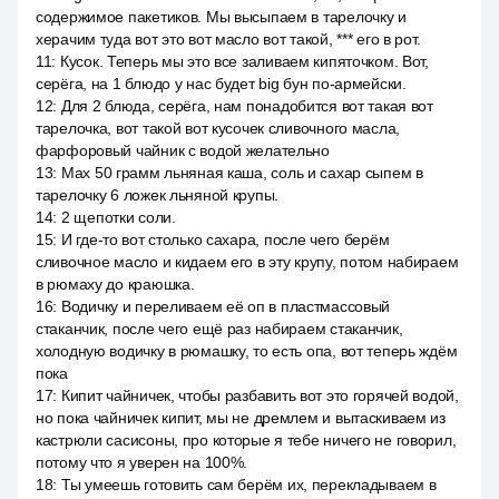
содержимое пакетиков. Мы высыпаем в тарелочку и
херачим туда вот это вот масло вот такой, *** его в рот.
11
:
Кусок. Теперь мы это все заливаем кипяточком. Вот,
серёга, на 1 блюдо у нас будет big бун по-армейски.
12
:
Для 2 блюда, серёга, нам понадобится вот такая вот
тарелочка, вот такой вот кусочек сливочного масла,
фарфоровый чайник с водой желательно
13
:
Max 50 грамм льняная каша, соль и сахар сыпем в
тарелочку 6 ложек льняной крупы.
14
:
2 щепотки соли.
15
:
И где-то вот столько сахара, после чего берём
сливочное масло и кидаем его в эту крупу, потом набираем
в рюмаху до краюшка.
16
:
Водичку и переливаем её оп в пластмассовый
стаканчик, после чего ещё раз набираем стаканчик,
холодную водичку в рюмашку, то есть опа, вот теперь ждём
пока
17
:
Кипит чайничек, чтобы разбавить вот это горячей водой,
но пока чайничек кипит, мы не дремлем и вытаскиваем из
кастрюли сасисоны, про которые я тебе ничего не говорил,
потому что я уверен на 100%.
18
:
Ты умеешь готовить сам берём их, перекладываем в