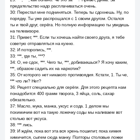
предательство надо расплачиваться очень.
30
:
Перестал мне подчиняться. Теперь ты сдохнешь. Ну, по
порядку. Ты уже распрощался с 1 своим другом. Остался
ты и твой друг, серёга. Но полную информацию ты увидишь
на телевизоре.
31
:
Привет, ***. Если ты хочешь найти своего друга, я тебе
советую отправляться на кухню.
32
:
И поторопись, ***.
33
:
***, где ты, ***?
34
:
О, не сдох, ***. Чего ты, ***, добиваешься? Я хочу каким,
***, образом садить их на наркотик?
35
:
От которого нет никакого противоядия. Кстати, 1. Ты че,
*** что ли? Нет?
36
:
Рецепт специально для серёги. Для этого рецепта нам
понадобится 400 грамм творога, 3 яйца, соль, сахар
обязательно.
37
:
Масло, мука, манка, уксус и сода. 1 делом мы
похимичим вот на такую ложечку соды мы наливаем вот
столько вот уксуса.
38
:
*** лись.
39
:
И ждём, пока вот эта вся хрень пошипит, пока химия
химичится, сыпем сюда манку. Полторы столовые ложки