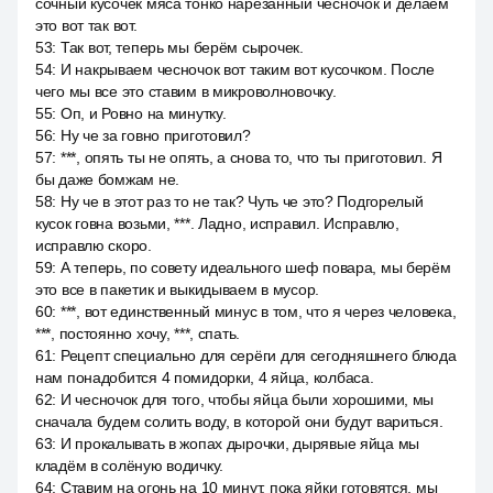
сочный кусочек мяса тонко нарезанный чесночок и делаем
это вот так вот.
53
:
Так вот, теперь мы берём сырочек.
54
:
И накрываем чесночок вот таким вот кусочком. После
чего мы все это ставим в микроволновочку.
55
:
Оп, и Ровно на минутку.
56
:
Ну че за говно приготовил?
57
:
***, опять ты не опять, а снова то, что ты приготовил. Я
бы даже бомжам не.
58
:
Ну че в этот раз то не так? Чуть че это? Подгорелый
кусок говна возьми, ***. Ладно, исправил. Исправлю,
исправлю скоро.
59
:
А теперь, по совету идеального шеф повара, мы берём
это все в пакетик и выкидываем в мусор.
60
:
***, вот единственный минус в том, что я через человека,
***, постоянно хочу, ***, спать.
61
:
Рецепт специально для серёги для сегодняшнего блюда
нам понадобится 4 помидорки, 4 яйца, колбаса.
62
:
И чесночок для того, чтобы яйца были хорошими, мы
сначала будем солить воду, в которой они будут вариться.
63
:
И прокалывать в жопах дырочки, дырявые яйца мы
кладём в солёную водичку.
64
:
Ставим на огонь на 10 минут, пока яйки готовятся, мы