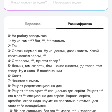
Какая основная идея?
Перескажи видео
Пересказ
Расшифровка
0
:
На работу опаздываю.
1
:
Ну че вам ***? Вот, ***, *** готовить.
2
:
Так.
3
:
Опачки нормально. Ну че, денчик, давай хавать. Какой
хавать пошёл паром, ***.
4
:
С топором, ***, где этот топор?
5
:
Денчик, там скелеты, блин, какие скелеты, где топор, там
топор. Ну и жопа. Я пошёл за ним.
6
:
Хочет.
7
:
Чежегов снимать.
8
:
Рецепт, рецепт специально для
9
:
Рецепт, *** его в рот *** специально для серёги. Рецепт, ***
его в рот *** специально для серёги. Короче, серёга,
армейка, скоро надо научиться правильно питаться, для
этого тебе понадобится
10
:
Big bon лапшичка. Вот это *** масло, ***, и тарелочка