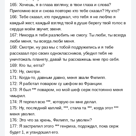
165
:
Хочешь, я в глаза взгляну, в твои глаза и слова?
Припомню все и снова повторю кто тебе сказал? Ну кто?
166
:
Тебе сказал, кто придумал, что тебя я не люблю я
каждый жест, каждый взгляд твой в душе берегу твой голос в
сердце моём звучит, звеня.
167
:
Никогда я тебя разлюбить не смогу. Ты люби, ты всегда
люби меня, ты всегда люби меня.
168
:
Смотри, ну раз мы с тобой подружились и я тебе
рассказал про своих одноклассников, убедил тебя не
уничтожать планету, давай ты расскажешь мне про себя.
169
:
Кто ты, епта?
170
:
Ну, смотри.
171
:
Когда-то, давным давно, меня звали Филипп.
172
:
Я работал поваром су шефом во Франции.
173
:
Я был *** поваром, но мой шеф серж постоянно меня
чмырил.
174
:
Я терпел всю ***, которую он мне делал.
175
:
Ну, последней каплей, ***, стала та ***, когда этот ***
меня уволил.
176
:
Это что за хрень, Филипп, ты уволен?
177
:
Я застрелил этого *** генриха, подождал, пока серж
будет 1, и угандошил его.