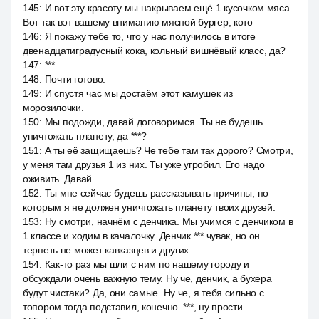
145
:
И вот эту красоту мы накрываем ещё 1 кусочком мяса.
Вот так вот вашему вниманию мясной бургер, кото
146
:
Я покажу тебе то, что у нас получилось в итоге
двенадцатиградусный кока, кольный вишнёвый класс, да?
147
:
***.
148
:
Почти готово.
149
:
И спустя час мы достаём этот камушек из
морозилочки.
150
:
Мы подожди, давай договоримся. Ты не будешь
уничтожать планету, да ***?
151
:
А ты её защищаешь? Че тебе там так дорого? Смотри,
у меня там друзья 1 из них. Ты уже угробил. Его надо
оживить. Давай.
152
:
Ты мне сейчас будешь рассказывать причины, по
которым я не должен уничтожать планету твоих друзей.
153
:
Ну смотри, начнём с денчика. Мы учимся с денчиком в
1 классе и ходим в качалочку. Денчик *** чувак, но он
терпеть не может кавказцев и других.
154
:
Как-то раз мы шли с ним по нашему городу и
обсуждали очень важную тему. Ну че, денчик, а бухера
будут чистаки? Да, они самые. Ну че, я тебя сильно с
топором тогда подставил, конечно. ***, ну прости.