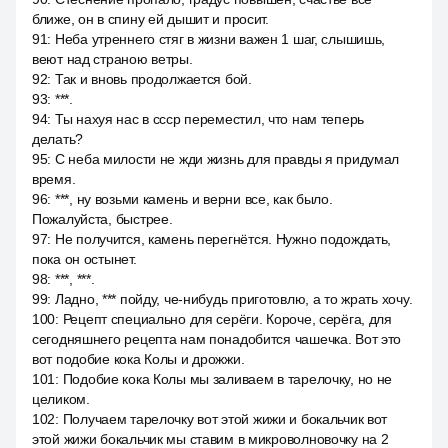
ближе, он в спину ей дышит и просит.
91
:
Неба утреннего стяг в жизни важен 1 шаг, слышишь,
веют над страною ветры.
92
:
Так и вновь продолжается бой.
93
:
***.
94
:
Ты нахуя нас в ссср переместил, что нам теперь
делать?
95
:
С неба милости не жди жизнь для правды я придумал
время.
96
:
***, ну возьми камень и верни все, как было.
Пожалуйста, быстрее.
97
:
Не получится, камень перегнётся. Нужно подождать,
пока он остынет.
98
:
***, ***.
99
:
Ладно, *** пойду, че-нибудь приготовлю, а то жрать хочу.
100
:
Рецепт специально для серёги. Короче, серёга, для
сегодняшнего рецепта нам понадобится чашечка. Вот это
вот подобие кока Колы и дрожжи.
101
:
Подобие кока Колы мы заливаем в тарелочку, но не
целиком.
102
:
Получаем тарелочку вот этой жижи и бокальчик вот
этой жижи бокальчик мы ставим в микроволновочку на 2