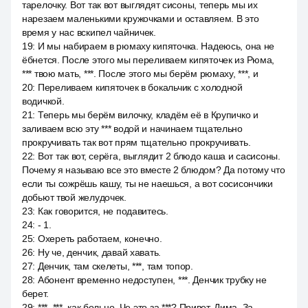
тарелочку. Вот так вот выглядят сисоны, теперь мы их
нарезаем маленькими кружочками и оставляем. В это
время у нас вскипел чайничек.
19
:
И мы набираем в рюмаху кипяточка. Надеюсь, она не
ёбнется. После этого мы переливаем кипяточек из Рюма,
*** твою мать, ***. После этого мы берём рюмаху, ***, и
20
:
Переливаем кипяточек в бокальчик с холодной
водичкой.
21
:
Теперь мы берём вилочку, кладём её в Крупичко и
заливаем всю эту *** водой и начинаем тщательно
прокручивать так вот прям тщательно прокручивать.
22
:
Вот так вот, серёга, выглядит 2 блюдо каша и сасисоны.
Почему я называю все это вместе 2 блюдом? Да потому что
если ты сожрёшь кашу, ты не наешься, а вот сосисончики
добьют твой желудочек.
23
:
Как говорится, не подавитесь.
24
:
- 1.
25
:
Охереть работаем, конечно.
26
:
Ну че, денчик, давай хавать.
27
:
Денчик, там скелеты, ***, там топор.
28
:
Абонент временно недоступен, ***. Денчик трубку не
берет.
29
:
***, ***, как больно. Че это за ***? Привет, Дима. За