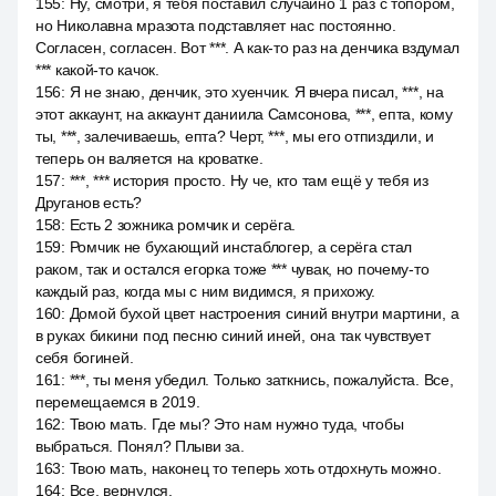
155
:
Ну, смотри, я тебя поставил случайно 1 раз с топором,
но Николавна мразота подставляет нас постоянно.
Согласен, согласен. Вот ***. А как-то раз на денчика вздумал
*** какой-то качок.
156
:
Я не знаю, денчик, это хуенчик. Я вчера писал, ***, на
этот аккаунт, на аккаунт даниила Самсонова, ***, епта, кому
ты, ***, залечиваешь, епта? Черт, ***, мы его отпиздили, и
теперь он валяется на кроватке.
157
:
***, *** история просто. Ну че, кто там ещё у тебя из
Друганов есть?
158
:
Есть 2 зожника ромчик и серёга.
159
:
Ромчик не бухающий инстаблогер, а серёга стал
раком, так и остался егорка тоже *** чувак, но почему-то
каждый раз, когда мы с ним видимся, я прихожу.
160
:
Домой бухой цвет настроения синий внутри мартини, а
в руках бикини под песню синий иней, она так чувствует
себя богиней.
161
:
***, ты меня убедил. Только заткнись, пожалуйста. Все,
перемещаемся в 2019.
162
:
Твою мать. Где мы? Это нам нужно туда, чтобы
выбраться. Понял? Плыви за.
163
:
Твою мать, наконец то теперь хоть отдохнуть можно.
164
:
Все, вернулся.