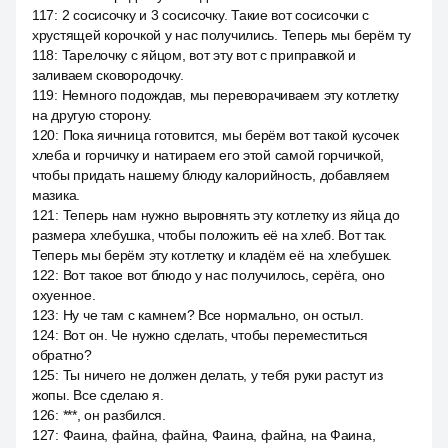
117
:
2 сосисочку и 3 сосисочку. Такие вот сосисочки с
хрустящей корочкой у нас получились. Теперь мы берём ту
118
:
Тарелочку с яйцом, вот эту вот с приправкой и
заливаем сковородочку.
119
:
Немного подождав, мы переворачиваем эту котлетку
на другую сторону.
120
:
Пока яичница готовится, мы берём вот такой кусочек
хлеба и горчичку и натираем его этой самой горчичкой,
чтобы придать нашему блюду калорийность, добавляем
мазика.
121
:
Теперь нам нужно выровнять эту котлетку из яйца до
размера хлебушка, чтобы положить её на хлеб. Вот так.
Теперь мы берём эту котлетку и кладём её на хлебушек.
122
:
Вот такое вот блюдо у нас получилось, серёга, оно
охуенное.
123
:
Ну че там с камнем? Все нормально, он остыл.
124
:
Вот он. Че нужно сделать, чтобы переместиться
обратно?
125
:
Ты ничего не должен делать, у тебя руки растут из
жопы. Все сделаю я.
126
:
***, он разбился.
127
:
Фаина, файна, файна, Фаина, файна, на Фаина,