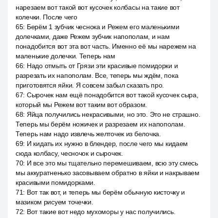
нарезаем вот такой вот кусочек колбасы на такие вот
колечки. После чего
65
:
Берём 1 зубчик чеснока и Режем его маленькими
долечками, даже Режем зубчик напополам, и нам
понадобится вот эта вот часть. Именно её мы нарежем на
маленькие долечки. Теперь нам
66
:
Надо отмыть от Грязи эти красивые помидорки и
разрезать их напополам. Все, теперь мы ждём, пока
приготовятся яйки. Я совсем забыл сказать про.
67
:
Сырочек нам ещё понадобится вот такой кусочек сыра,
который мы Режем вот таким вот образом.
68
:
Яйца получились некрасивыми, но это. Это не страшно.
Теперь мы берём ножичек и разрезаем их напополам.
Теперь нам надо извлечь желточек из белочка.
69
:
И кидать их нужно в блендер, после чего мы кидаем
сюда колбасу, чесночок и сырочек.
70
:
И все это мы тщательно перемешиваем, всю эту смесь
мы аккуратненько засовываем обратно в яйки и накрываем
красивыми помидорками.
71
:
Вот так вот, и теперь мы берём обычную кисточку и
мазиком рисуем точечки.
72
:
Вот такие вот недо мухоморы у нас получились.