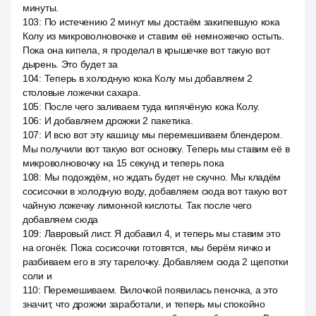
минуты.
103
:
По истечению 2 минут мы достаём закипевшую кока
Колу из микроволновочке и ставим её немножечко остыть.
Пока она кипела, я проделал в крышечке вот такую вот
дырень. Это будет за
104
:
Теперь в холодную кока Колу мы добавляем 2
столовые ложечки сахара.
105
:
После чего заливаем туда кипячёную кока Колу.
106
:
И добавляем дрожжи 2 пакетика.
107
:
И всю вот эту кашицу мы перемешиваем блендером.
Мы получили вот такую вот основку. Теперь мы ставим её в
микроволновочку на 15 секунд и теперь пока
108
:
Мы подождём, но ждать будет не скучно. Мы кладём
сосисочки в холодную воду, добавляем сюда вот такую вот
чайную ложечку лимонной кислоты. Так после чего
добавляем сюда
109
:
Лавровый лист. Я добавил 4, и теперь мы ставим это
на огонёк. Пока сосисочки готовятся, мы берём яичко и
разбиваем его в эту тарелочку. Добавляем сюда 2 щепотки
соли и
110
:
Перемешиваем. Вилочкой появилась пеночка, а это
значит, что дрожжи заработали, и теперь мы спокойно