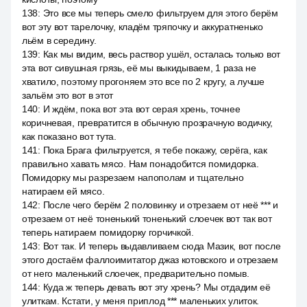
138
:
Это все мы теперь смело фильтруем для этого берём
вот эту вот тарелочку, кладём тряпочку и аккуратненько
льём в середину.
139
:
Как мы видим, весь раствор ушёл, осталась только вот
эта вот сивушная грязь, её мы выкидываем, 1 раза не
хватило, поэтому прогоняем это все по 2 кругу, а лучше
зальём это вот в этот
140
:
И ждём, пока вот эта вот серая хрень, точнее
коричневая, превратится в обычную прозрачную водичку,
как показано вот тута.
141
:
Пока Брага фильтруется, я тебе покажу, серёга, как
правильно хавать мясо. Нам понадобится помидорка.
Помидорку мы разрезаем напополам и тщательно
натираем ей мясо.
142
:
После чего берём 2 половинку и отрезаем от неё *** и
отрезаем от неё тоненький тоненький слоечек вот так вот
теперь натираем помидорку горчичкой.
143
:
Вот так. И теперь выдавливаем сюда Мазик, вот после
этого достаём фаллоимитатор джаз котовского и отрезаем
от него маленький слоечек, предварительно помыв.
144
:
Куда ж теперь девать вот эту хрень? Мы отдадим её
улиткам. Кстати, у меня приплод *** маленьких улиток.