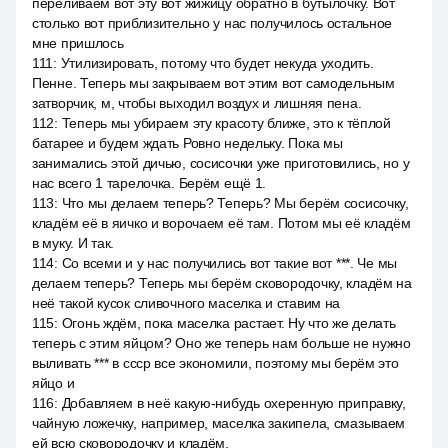
переливаем вот эту вот жижицу обратно в бутылочку. Вот
столько вот приблизительно у нас получилось остальное
мне пришлось
111
:
Утилизировать, потому что будет некуда уходить.
Пенне. Теперь мы закрываем вот этим вот самодельным
затворчик, м, чтобы выходил воздух и лишняя пена.
112
:
Теперь мы убираем эту красоту ближе, это к тёплой
батарее и будем ждать Ровно недельку. Пока мы
занимались этой дичью, сосисочки уже приготовились, но у
нас всего 1 тарелочка. Берём ещё 1.
113
:
Что мы делаем теперь? Теперь? Мы берём сосисочку,
кладём её в яичко и ворочаем её там. Потом мы её кладём
в муку. И так.
114
:
Со всеми и у нас получились вот такие вот ***. Че мы
делаем теперь? Теперь мы берём сковородочку, кладём на
неё такой кусок сливочного маселка и ставим на
115
:
Огонь ждём, пока маселка растает. Ну что же делать
теперь с этим яйцом? Оно же теперь нам больше не нужно
выливать *** в ссср все экономили, поэтому мы берём это
яйцо и
116
:
Добавляем в неё какую-нибудь охеренную приправку,
чайную ложечку, например, маселка закипела, смазываем
ей всю сковородочку и кладём.