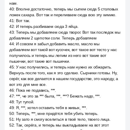
нам.
40
:
Вполне достаточно, теперь мы сыпем сюда 5 столовых
ложек сахара. Вот так и переливаем сюда всю эту химию.
41
:
Вот так.
42
:
И теперь разбиваем сюда 3 яйца.
43
:
Теперь мы добавляем сюда творог. Вот так последок мы
добавляем 2 щепотки соли. Теперь добавляем
44
:
И совсем я забыл добавить масло, масло мы
добавляем вот такой вот кусочек, вот такое вот тесто у нас
получилось и теперь мы лепим из него вот такие вот
пышечки, вот такие вот пышечки.
45
:
У нас получились, и теперь нам нужно их обжарить.
Вернусь после того, как я это сделаю. Сырники готовы. Ну,
серёг, как все делается в нашем государстве, это народу, а
вот это для мне все.
46
:
Пока не подавись, ***.
47
:
***, че это за *** была, ***, ***? Бежать надо, ***.
48
:
Тут тупой.
49
:
Я, ***, хотел оставить тебя в живых, ***.
50
:
Теперь, ***, мне придётся тебя убить теперь.
51
:
Ну зато я смогу вселиться в твоё тело, твоего лица.
52
:
Так, серёга, и теперь мы выкладываем на вот этот