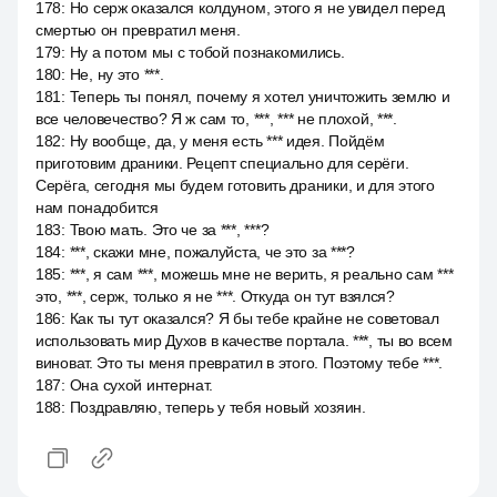
178
:
Но серж оказался колдуном, этого я не увидел перед
смертью он превратил меня.
179
:
Ну а потом мы с тобой познакомились.
180
:
Не, ну это ***.
181
:
Теперь ты понял, почему я хотел уничтожить землю и
все человечество? Я ж сам то, ***, *** не плохой, ***.
182
:
Ну вообще, да, у меня есть *** идея. Пойдём
приготовим драники. Рецепт специально для серёги.
Серёга, сегодня мы будем готовить драники, и для этого
нам понадобится
183
:
Твою мать. Это че за ***, ***?
184
:
***, скажи мне, пожалуйста, че это за ***?
185
:
***, я сам ***, можешь мне не верить, я реально сам ***
это, ***, серж, только я не ***. Откуда он тут взялся?
186
:
Как ты тут оказался? Я бы тебе крайне не советовал
использовать мир Духов в качестве портала. ***, ты во всем
виноват. Это ты меня превратил в этого. Поэтому тебе ***.
187
:
Она сухой интернат.
188
:
Поздравляю, теперь у тебя новый хозяин.