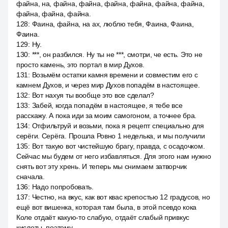
файна, на, файна, файна, файна, файна, файна, файна,
файна, файна, файна.
128
:
Фаина, файна, на ах, люблю тебя, Фаина, Фаина,
Фаина.
129
:
Ну.
130
:
***, он разбился. Ну ты не ***, смотри, че есть. Это не
просто камень, это портал в мир Духов.
131
:
Возьмём остатки камня времени и совместим его с
камнем Духов, и через мир Духов попадём в настоящее.
132
:
Вот нахуя ты вообще это все сделал?
133
:
Забей, когда попадём в настоящее, я тебе все
расскажу. А пока иди за моим самогоном, а точнее бра.
134
:
Отфильтруй и возьми, пока я рецепт специально для
серёги. Серёга. Прошла Ровно 1 неделька, и мы получили
135
:
Вот такую вот чистейшую брагу, правда, с осадочком.
Сейчас мы будем от него избавляться. Для этого нам нужно
снять вот эту хрень. И теперь мы снимаем затворчик
сначала.
136
:
Надо попробовать.
137
:
Честно, на вкус, как вот квас крепостью 12 градусов, но
ещё вот вишенка, которая там была, в этой псевдо кока
Коле отдаёт какую-то слабую, отдаёт слабый привкус
кислоты, поэтому