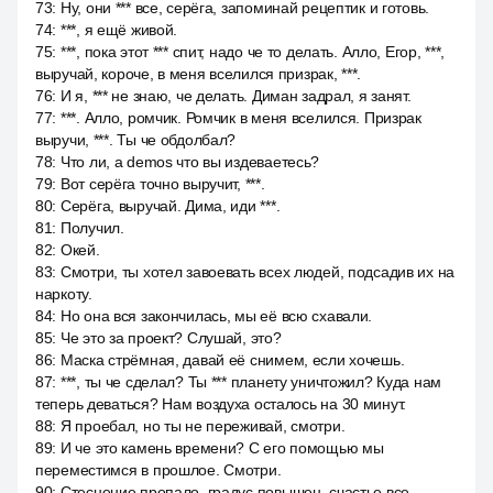
73
:
Ну, они *** все, серёга, запоминай рецептик и готовь.
74
:
***, я ещё живой.
75
:
***, пока этот *** спит, надо че то делать. Алло, Егор, ***,
выручай, короче, в меня вселился призрак, ***.
76
:
И я, *** не знаю, че делать. Диман задрал, я занят.
77
:
***. Алло, ромчик. Ромчик в меня вселился. Призрак
выручи, ***. Ты че обдолбал?
78
:
Что ли, а demos что вы издеваетесь?
79
:
Вот серёга точно выручит, ***.
80
:
Серёга, выручай. Дима, иди ***.
81
:
Получил.
82
:
Окей.
83
:
Смотри, ты хотел завоевать всех людей, подсадив их на
наркоту.
84
:
Но она вся закончилась, мы её всю схавали.
85
:
Че это за проект? Слушай, это?
86
:
Маска стрёмная, давай её снимем, если хочешь.
87
:
***, ты че сделал? Ты *** планету уничтожил? Куда нам
теперь деваться? Нам воздуха осталось на 30 минут.
88
:
Я проебал, но ты не переживай, смотри.
89
:
И че это камень времени? С его помощью мы
переместимся в прошлое. Смотри.
90
:
Стеснение пропало, градус повышен, счастье все