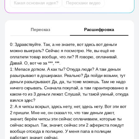
Какая основная идея?
Перескажи видео
Пересказ
Расшифровка
0
:
Здравствуйте. Так, а не знаете, вот здесь вот деньги
можно выиграть? Сейчас я посмотрю. Не, вы ещё не
оплатили товар вообще, что ли? Я говорю, оплачивай.
Давай. О, вот че за ***, ***.
1
:
Menace дотком. А как ты? Откуда люди? А там деньги
разыгрывают в дошираках. Реально? Да пойди возьми, тут
деньги разыгрывают. Да, да, ты тоже можешь. Там не надо
ничего скрывать. Сначала покупай, а там гарантированно в
каком-то из 3 деньги лежат. Слушай, ты такой умный, откуда
взялся здес?
2
:
А я чипсы вскрыл, здесь нету, нет, здесь нету. Вот эти вот
2 пришли. Мне не, он сказал то, что там деньги дают,
значит, берём чипсы эти сейчас оплачиваем, которые ты
сейчас вскрыл. Так, значит, сейчас эти 2 афериста поедут
вообще отсюда в полицию. У меня папа в полиции
работает, значит, сейчас.