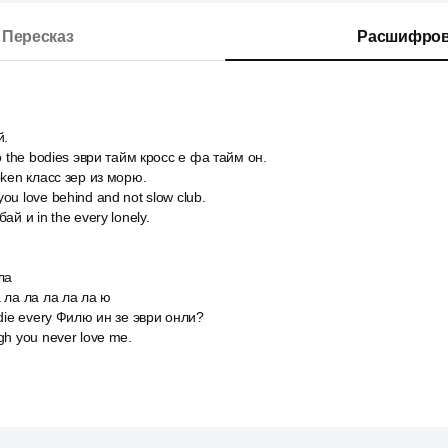
Пересказ
Расшифров
й.
to the bodies эври тайм кросс е фа тайм он.
oken класс зер из морю.
ou love behind and not slow club.
ай и in the every lonely.
ла
 ла ла ла ла ла ю
 die every Филю ин зе эври онли?
gh you never love me.