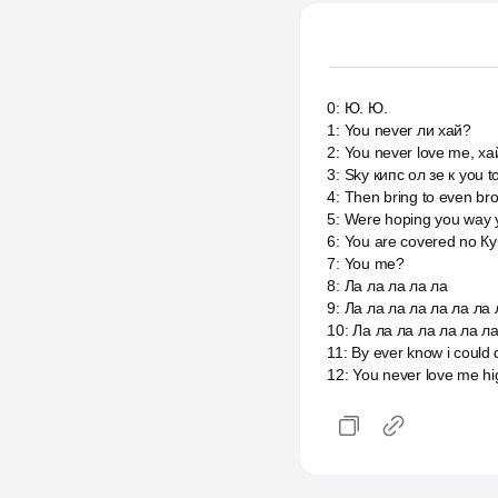
0
:
Ю. Ю.
1
:
You never ли хай?
2
:
You never love me, ха
3
:
Sky кипс ол зе к you 
4
:
Then bring to even br
5
:
Were hoping you way y
6
:
You are covered no Куб
7
:
You me?
8
:
Ла ла ла ла ла
9
:
Ла ла ла ла ла ла ла 
10
:
Ла ла ла ла ла ла ла
11
:
By ever know i could
12
:
You never love me hi