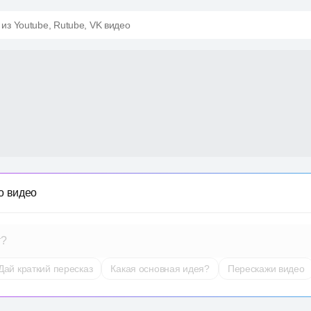
 из Youtube, Rutube, VK видео
о видео
т?
Дай краткий пересказ
Какая основная идея?
Перескажи видео