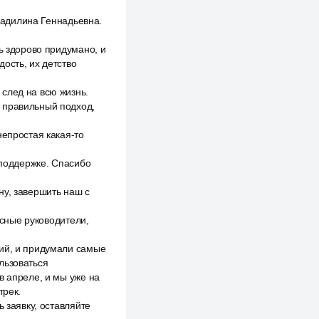
Владилина Геннадьевна.
ь здорово придумано, и
ость, их детство
след на всю жизнь.
ь правильный подход,
непростая какая-то
 поддержке. Спасибо
ну, завершить наш с
ссные руководители,
вий, и придумали самые
льзоваться
в апреле, и мы уже на
трек.
 заявку, оставляйте