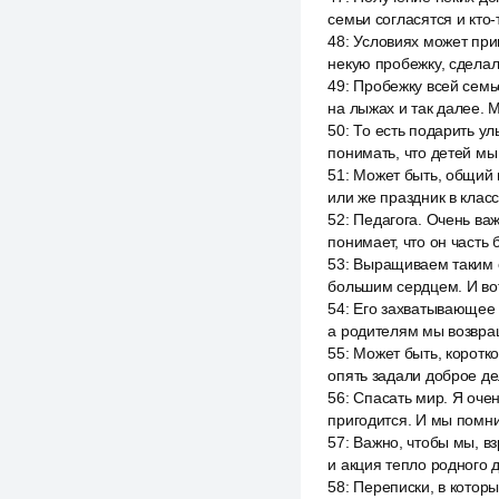
семьи согласятся и кто
48
:
Условиях может прив
некую пробежку, сделал
49
:
Пробежку всей семьё
на лыжах и так далее. 
50
:
То есть подарить у
понимать, что детей мы
51
:
Может быть, общий 
или же праздник в клас
52
:
Педагога. Очень важ
понимает, что он часть 
53
:
Выращиваем таким о
большим сердцем. И во
54
:
Его захватывающее х
а родителям мы возвращ
55
:
Может быть, коротко
опять задали доброе д
56
:
Спасать мир. Я очен
пригодится. И мы помни
57
:
Важно, чтобы мы, в
и акция тепло родного д
58
:
Переписки, в котор