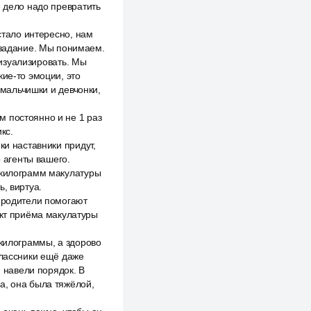
е дело надо превратить
стало интересно, нам
е задание. Мы понимаем.
визуализировать. Мы
кие-то эмоции, это
 мальчишки и девчонки,
 постоянно и не 1 раз
кс.
ки наставники придут,
о агенты вашего.
 килограмм макулатуры
, виртуа.
а родители помогают
нкт приёма макулатуры
 килограммы, а здорово
классники ещё даже
, навели порядок. В
а, она была тяжёлой,