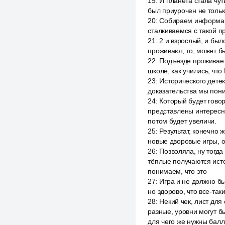
19
:
И планета стала чу
был приурочен не только
20
:
Собираем информаци
сталкиваемся с такой пр
21
:
2 и взрослый, и был
проживают, то, может б
22
:
Подъезде проживает 
школе, как учились, чт
23
:
Исторического детек
доказательства мы пони
24
:
Который будет говор
представлены интересны
потом будет увеличи.
25
:
Результат, конечно 
новые дворовые игры, о 
26
:
Позволяла, ну тогда
тёплые получаются ист
понимаем, что это
27
:
Игра и не должно бы
но здорово, что все-так
28
:
Некий чек, лист для
разные, уровни могут б
для чего же нужны бал