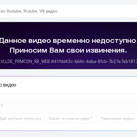
 из Youtube, Rutube, VK видео
о видео
т?
Дай краткий пересказ
Какая основная идея?
Перескажи видео