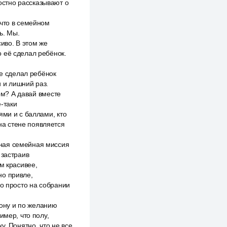
достно рассказывают о
 что в семейном
ь. Мы.
иво. В этом же
 её сделал ребёнок.
же сделал ребёнок
 и лишний раз.
дом? А давай вместе
-таки
ями и с баллами, кто
 на стене появляется
нная семейная миссия
 застраив
м красивее,
но привле,
но просто на собрании
ону и по желанию
имер, что полу,
у. Понятно, что не все