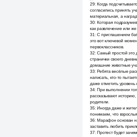
29
:
Когда подсчитывает
согласились принять уча
материальная, а наград
30
:
Которая подразумев
как развлечение или же 
31
:
С приглашением баб
это вот ключевой момен
первоклассников.
32
:
Самый простой это д
странички своего дневн
домашние животные уча
33
:
Ребята весёлые расс
написать, кто-то пытае
даже отметить уровень 
34
:
При выполнении того
рассказывают историю, 
родители.
35
:
Иногда даже и жите
понимаем, что взрослым
36
:
Марафон основан на
заставить любить приклю
37
:
Протест будет зачем