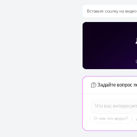
Вставьте ссылку на видео
Задайте вопрос п
Что вас интересуе
О чем это видео?