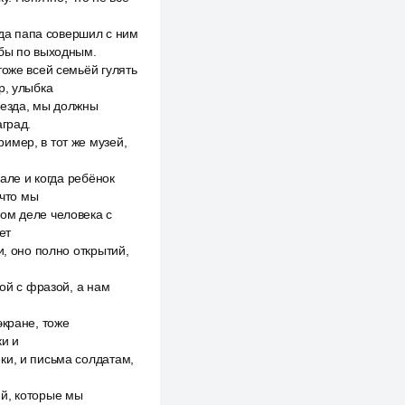
гда папа совершил с ним
 бы по выходным.
тоже всей семьёй гулять
р, улыбка
ъезда, мы должны
аград.
имер, в тот же музей,
нале и когда ребёнок
 что мы
ом деле человека с
ет
и, оно полно открытий,
мой с фразой, а нам
экране, тоже
ки и
ки, и письма солдатам,
ий, которые мы