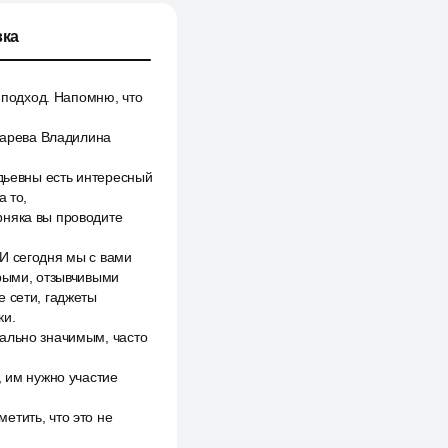
ка
й подход. Напомню, что
азарева Владилина
адьевны есть интересный
а то,
рняка вы проводите
И сегодня мы с вами
брыми, отзывчивыми
е сети, гаджеты
ки.
иально значимым, часто
, им нужно участие
етить, что это не