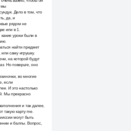
 очень важно, чтобы он
а мы
ндук. Дело в том, что
ь, да, и
ковые рядом не
ке или в 1.
 какие уроки были в
сию.
араться найти предмет
 или саму игрушку.
ни, на которой будут
з. Но поверьте, оно
езиночки, во многие
е, если
лее. И это настолько
й. Мы прекрасно
заполнения и так далее,
от такую карту me.
 миссии могут быть
нении и баллы. Вопрос,