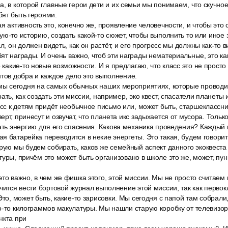
, в которой главные герои дети и их семьи мы понимаем, что скучно
бят быть героями.
я активность это, конечно же, проявление человечности, и чтобы это 
ую-то историю, создать какой-то сюжет, чтобы выполнить то или ино
л, он должен видеть, как он растёт, и его прогресс мы должны как-то 
ят награды. И очень важно, чтоб эти награды нематериальные, это ка
о какие-то новые возможности. И я предлагаю, что класс это не просто
нтов добра и каждое дело это выполнение.
 мы сегодня на самых обычных наших мероприятиях, которые проводим
ать, как создать эти миссии, например, эко квест, спасатели планеты и
асс к детям придёт необычное письмо или, может быть, старшеклассни
рт, принесут и озвучат, что планета икс задыхается от мусора. Тольк
рать энергию для его спасения. Какова механика проведения? Каждый
я батарейка переводится в некие энергеты. Это такая, будем говорить
орую мы будем собирать, каков же семейный аспект данного экоквест
туры, причём это может быть организовано в школе это же, может, пу
то важно, в чем же фишка этого, этой миссии. Мы не просто считаем
учится вести бортовой журнал выполнение этой миссии, так как перво
Это, может быть, какие-то зарисовки. Мы сегодня с папой там собрали
о-то килограммов макулатуры. Мы нашли старую коробку от телевизор
нкта при