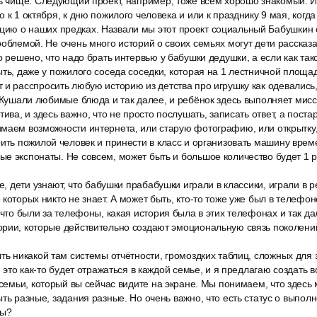
ть чище. Следующий проект, например, тоже всем хорошо знакомый. И
 к 1 октября, к дню пожилого человека и или к празднику 9 мая, когд
ю о наших предках. Назвали мы этот проект социальный Бабушкин су
облемой. Не очень много историй о своих семьях могут дети рассказат
о решено, что надо брать интервью у бабушки дедушки, а если как та
ыть, даже у пожилого соседа соседки, которая на 1 лестничной площад
и расспросить любую историю из детства про игрушку как одевались,
о Кушали любимые блюда и так далее, и ребёнок здесь выполняет мис
тива, и здесь важно, что не просто послушать, записать ответ, а пост
маем возможности интернета, или старую фотографию, или открытку,
ить пожилой человек и принести в класс и организовать машину време
е экспонаты. Не совсем, может быть и большое количество будет 1 ра
же, дети узнают, что бабушки прабабушки играли в классики, играли в р
которых никто не знает. А может быть, кто-то тоже уже был в телефон
 что были за телефоны, какая история была в этих телефонах и так да
ории, которые действительно создают эмоциональную связь поколени
ть никакой там системы отчётности, громоздких таблиц, сложных для 
и это как-то будет отражаться в каждой семье, и я предлагаю создать в
 семьи, который вы сейчас видите на экране. Мы понимаем, что здесь
ыть разные, задания разные. Но очень важно, что есть статус о выпол
лы?