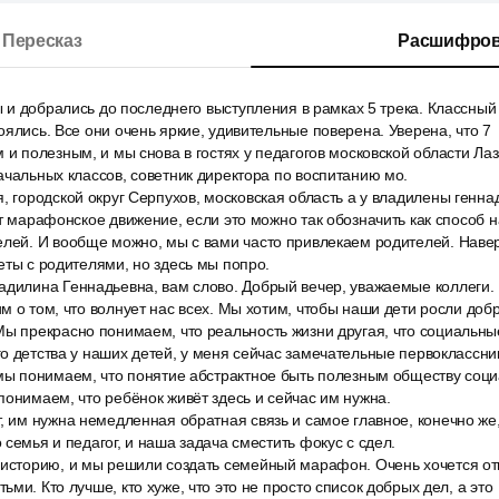
Пересказ
Расшифров
мы и добрались до последнего выступления в рамках 5 трека. Классны
оялись. Все они очень яркие, удивительные поверена. Уверена, что 7
 и полезным, и мы снова в гостях у педагогов московской области Л
ачальных классов, советник директора по воспитанию мо.
, городской округ Серпухов, московская область а у владилены генн
ет марафонское движение, если это можно так обозначить как способ н
елей. И вообще можно, мы с вами часто привлекаем родителей. Наве
еты с родителями, но здесь мы попро.
адилина Геннадьевна, вам слово. Добрый вечер, уважаемые коллеги. 
м о том, что волнует нас всех. Мы хотим, чтобы наши дети росли до
ы прекрасно понимаем, что реальность жизни другая, что социальны
о детства у наших детей, у меня сейчас замечательные первоклассни
 мы понимаем, что понятие абстрактное быть полезным обществу соц
понимаем, что ребёнок живёт здесь и сейчас им нужна.
, им нужна немедленная обратная связь и самое главное, конечно же
 семья и педагог, и наша задача сместить фокус с сдел.
историю, и мы решили создать семейный марафон. Очень хочется отм
ми. Кто лучше, кто хуже, что это не просто список добрых дел, а это