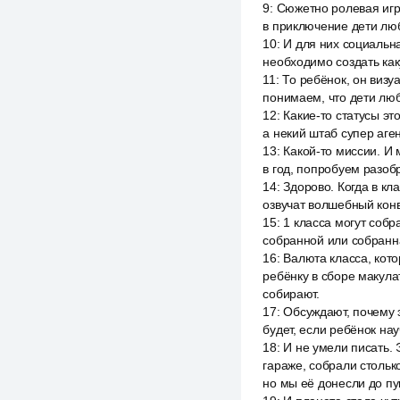
9
:
Сюжетно ролевая игра
в приключение дети лю
10
:
И для них социальна
необходимо создать как
11
:
То ребёнок, он визуа
понимаем, что дети люб
12
:
Какие-то статусы эт
а некий штаб супер аге
13
:
Какой-то миссии. И
в год, попробуем разобр
14
:
Здорово. Когда в кл
озвучат волшебный конве
15
:
1 класса могут соб
собранной или собранна
16
:
Валюта класса, кот
ребёнку в сборе макула
собирают.
17
:
Обсуждают, почему э
будет, если ребёнок на
18
:
И не умели писать. 
гараже, собрали стольк
но мы её донесли до пу