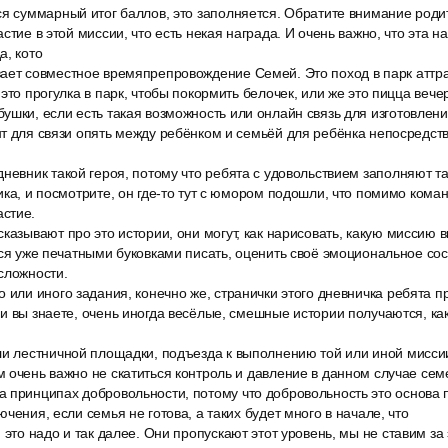
ся суммарный итог баллов, это заполняется. Обратите внимание роди
стие в этой миссии, что есть некая награда. И очень важно, что эта н
а, кото
ает совместное времяпрепровождение Семей. Это поход в парк аттра
это прогулка в парк, чтобы покормить белочек, или же это пицца вечер
ушки, если есть такая возможность или онлайн связь для изготовлен
т для связи опять между ребёнком и семьёй для ребёнка непосредств
невник такой героя, потому что ребята с удовольствием заполняют та
ика, и посмотрите, он где-то тут с юмором подошли, что помимо ком
стие.
казывают про это истории, они могут, как нарисовать, какую миссию 
тся уже печатными буковками писать, оценить своё эмоциональное сос
сложности.
 или иного задания, конечно же, странички этого дневничка ребята пр
и вы знаете, очень иногда весёлые, смешные истории получаются, к
ли лестничной площадки, подъезда к выполнению той или иной миссии
 очень важно не скатиться контроль и давление в данном случае сем
 принципах добровольности, потому что добровольность это основа 
чения, если семья не готова, а таких будет много в начале, что
 это надо и так далее. Они пропускают этот уровень, мы не ставим за 