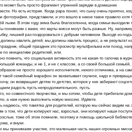
-то может быть просто фрагмент утренней зарядки в домашних
ести. Но есть история. Когда papa понял, что сыну очень приятно, ко
и фотографии, представили, и это вошло в некое такое правило хотя
й лыжи. В этом году зима была благосклонна, когда семьи выходили 
Мы понимаем с вами, что карты мисси могут быть разные. Ну, наприме
лыбку, лишний раз поздороваться с добрым человеком. Выходя из под
 должны хвалить детей, мы должны хвалить процесс, а не результат н
праздник, общий праздник это просмотр мультфильма или поход, напр
се по инициативе родителей, или.
но помнить, что социальная активность это не какая-то галочка в жур
большой команды, и не 1, и не с классом, а со своей большой семьёй,
бразом не просто хорошего исполнителя, некого отличника, а на сам
т такой семейный марафон он захватывает скучное, надо и превраща
очу, он возвращает детям то детство, которое у них забирают соцсет
аем радость пусть непродолжительного, пусть.
го, но совместного творчества, и мы хотим, чтобы дети прибегали до
ело, а нам нужно выполнить новую миссию. Идёмте.
ь надеюсь, что памятка для родителей, которую мы сейчас видим на 
м о том, что дети копируют нас, взрослых, они копируют наши поступ
зрослые, тоже об этом помнили, поэтому и помощь школьной библиоте
ома, и внуки.
ых мы принимаем участие, это маленькая часть наших огромных мисс