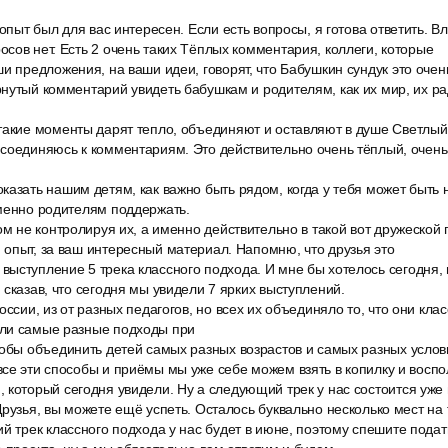
 опыт был для вас интересен. Если есть вопросы, я готова ответить. 
сов нет. Есть 2 очень таких Тёплых комментария, коллеги, которые
и предложения, на ваши идеи, говорят, что Бабушкин сундук это очен
нутый комментарий увидеть бабушкам и родителям, как их мир, их рад
такие моменты дарят тепло, объединяют и оставляют в душе Светлый 
исоединяюсь к комментариям. Это действительно очень тёплый, очен
азать нашим детям, как важно быть рядом, когда у тебя может быть 
еменно родителям поддержать.
ом не контролируя их, а именно действительно в такой вот дружеской
опыт, за ваш интересный материал. Напомню, что друзья это
ыступление 5 трека классного подхода. И мне бы хотелось сегодня, 
 сказав, что сегодня мы увидели 7 ярких выступлений.
оссии, из от разных педагогов, но всех их объединяло то, что они кла
ли самые разные подходы при
тобы объединить детей самых разных возрастов и самых разных усло
се эти способы и приёмы мы уже себе можем взять в копилку и воспо
который сегодня увидели. Ну а следующий трек у нас состоится уже 
Друзья, вы можете ещё успеть. Осталось буквально несколько мест на 
й трек классного подхода у нас будет в июне, поэтому спешите подать