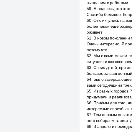
выполним с ребятами.
59
:
Я надеюсь, что этот
Спасибо большое. Вопро
60
:
Откликнулись на ваш
более такой ещё развёр
оживает.
61
:
В новом поколении 
Очень интересно. Я пр
потому что
62
:
Мы с вами можем пок
ситуация и как своевр
63
:
Своих детей, при эт
большое за ваш ценный 
64
:
Было завершающее в
вами сегодняшний трек,
65
:
Из разных городов Р
придумали и реализова
66
:
Приёмы для того, ч
интересные способы и в
67
:
Тем ценным опытом, 
него собираем заявки. 
68
:
В апреле и последни