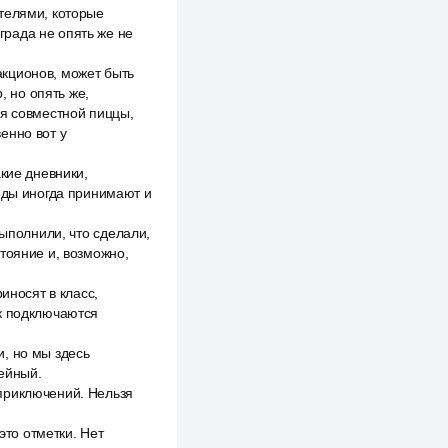
телями, которые
аграда не опять же не
кционов, может быть
, но опять же,
ия совместной пиццы,
енно вот у
кие дневники,
анды иногда принимают и
выполнили, что сделали,
тояние и, возможно,
иносят в класс,
ак подключаются
, но мы здесь
ейный.
приключений. Нельзя
это отметки. Нет