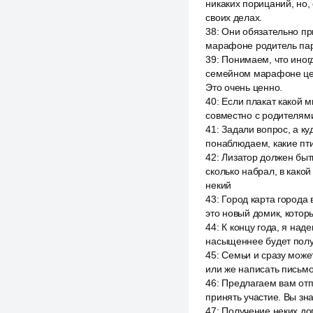
никаких порицаний, но, 
своих делах.
38
:
Они обязательно пр
марафоне родитель парт
39
:
Понимаем, что иногд
семейном марафоне ценн
Это очень ценно.
40
:
Если плакат какой м
совместно с родителями
41
:
Задали вопрос, а ку
понаблюдаем, какие пти
42
:
Лизатор должен быть
сколько набрал, в какой
некий
43
:
Город карта города
это новый домик, котор
44
:
К концу года, я над
насыщеннее будет получ
45
:
Семьи и сразу может
или же написать письмо
46
:
Предлагаем вам отп
принять участие. Вы зн
47
:
Получение неких доп