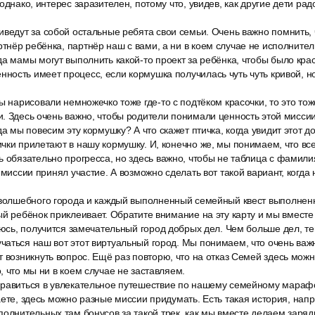
однако, интерес заразителен, потому что, увидев, как другие дети ра
иведут за собой остальные ребята свои семьи. Очень важно помнить,
нёр ребёнка, партнёр наш с вами, а ни в коем случае не исполнител
а мамы могут выполнить какой-то проект за ребёнка, чтобы было крас
ость имеет процесс, если кормушка получилась чуть чуть кривой, но
ы нарисовали немножечко тоже где-то с подтёком красочки, то это то
. Здесь очень важно, чтобы родители понимали ценность этой миссии
да мы повесим эту кормушку? А что скажет птичка, когда увидит этот 
чки прилетают в нашу кормушку. И, конечно же, мы понимаем, что все
 обязательно прогресса, но здесь важно, чтобы не таблица с фамили
 миссии принял участие. А возможно сделать вот такой вариант, когда
 волшебного города и каждый выполненный семейный квест выполне
ый ребёнок приклеивает. Обратите внимание на эту карту и мы вместе
еюсь, получится замечательный город добрых дел. Чем больше дел, те
аться наш вот этот виртуальный город. Мы понимаем, что очень важ
 возникнуть вопрос. Ещё раз повторю, что на отказ Семей здесь мож
, что мы ни в коем случае не заставляем.
равиться в увлекательное путешествие по нашему семейному мараф
аете, здесь можно разные миссии придумать. Есть такая история, напр
олнительных там бонусов за такой трек, как мы вместе делаем зарядк