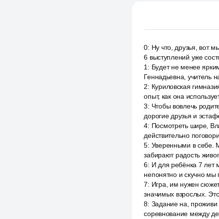
0
:
Ну что, друзья, вот 
6 выступлений уже сост
1
:
Будет не менее ярким
Геннадьевна, учитель н
2
:
Куриловская гимназия
опыт, как она использу
3
:
Чтобы вовлечь родит
дорогие друзья и эстаф
4
:
Посмотреть шире, Вл
действительно поговори
5
:
Уверенными в себе. М
забирают радость живог
6
:
И для ребёнка 7 лет
непонятно и скучно мы 
7
:
Игра, им нужен сюжет
значимых взрослых. Это
8
:
Задание на, проживи 
соревнование между деть