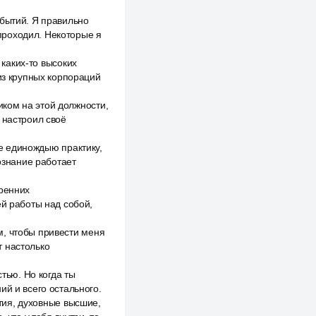
обытий. Я правильно
проходил. Некоторые я
 каких-то высоких
 из крупных корпораций
ком на этой должности,
 настроил своё
не единождыю практику,
сознание работает
тренних
ей работы над собой,
м, чтобы привести меня
т настолько
стью. Но когда ты
ий и всего остального.
ытия, духовные высшие,