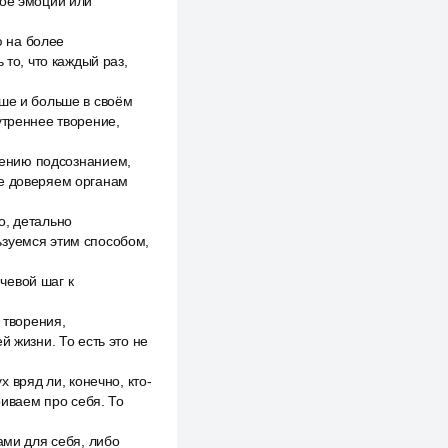
ное эмоции или
 на более
 то, что каждый раз,
ьше и больше в своём
утреннее творение,
влению подсознанием,
не доверяем органам
о, детально
ьзуемся этим способом,
ючевой шаг к
 творения,
й жизни. То есть это не
х вряд ли, конечно, кто-
риваем про себя. То
ами для себя, либо