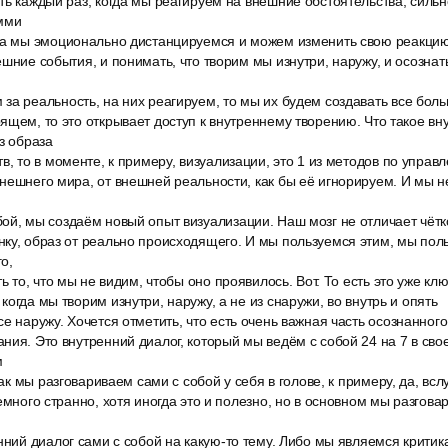
ть каждый раз, когда мы реагируем на внешние обстоятельства, силь
амми
да мы эмоционально дистанцируемся и можем изменить свою реакцию
шние события, и понимать, что творим мы изнутри, наружу, и осознать
за реальность, на них реагируем, то мы их будем создавать все бол
ящем, то это открывает доступ к внутреннему творению. Что такое вн
з образа
в, то в моменте, к примеру, визуализации, это 1 из методов по упра
нешнего мира, от внешней реальности, как бы её игнорируем. И мы 
ой, мы создаём новый опыт визуализации. Наш мозг не отличает чётк
ку, образ от реально происходящего. И мы пользуемся этим, мы пол
о,
ь то, что мы не видим, чтобы оно проявилось. Вот. То есть это уже кл
огда мы творим изнутри, наружу, а не из снаружи, во внутрь и опять
е наружу. Хочется отметить, что есть очень важная часть осознанного
ния. Это внутренний диалог, который мы ведём с собой 24 на 7 в свое
м
как мы разговариваем сами с собой у себя в голове, к примеру, да, вслу
емного странно, хотя иногда это и полезно, но в основном мы разгова
нний диалог сами с собой на какую-то тему. Либо мы являемся критик