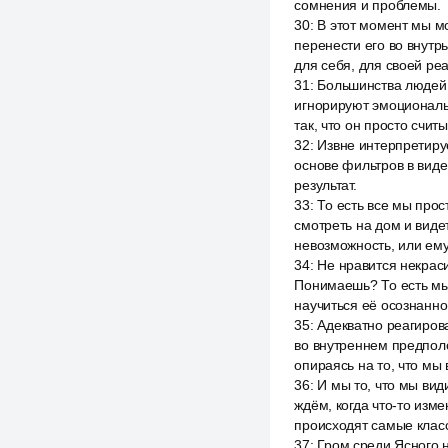
сомнения и проблемы.
30
:
В этот момент мы м
перенести его во внутр
для себя, для своей реа
31
:
Большинства людей з
игнорируют эмоциональн
так, что он просто счит
32
:
Извне интерпретируе
основе фильтров в виде
результат.
33
:
То есть все мы прос
смотреть на дом и видет
невозможность, или ем
34
:
Не нравится некраси
Понимаешь? То есть мы 
научиться её осознанно
35
:
Адекватно реагирова
во внутреннем предполо
опираясь на то, что мы
36
:
И мы то, что мы вид
ждём, когда что-то изме
происходят самые класс
37
:
Гром среди Ясного 