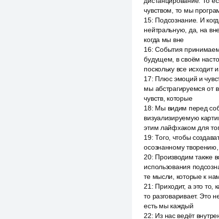
дистанцирование. То ес
чувством, то мы прогр
15
:
Подсознание. И ког
нейтральную, да, на вне
когда мы вне
16
:
События принимаем 
будущем, в своём насто
поскольку все исходит и
17
:
Плюс эмоций и чувст
мы абстрагируемся от в
чувств, которые
18
:
Мы видим перед соб
визуализируемую картин
этим лайфхаком для тог
19
:
Того, чтобы создават
осознанному творению, к
20
:
Производим также вс
использования подсозна
те мысли, которые к на
21
:
Приходит, а это то, 
то разговаривает. Это н
есть мы каждый
22
:
Из нас ведёт внутре