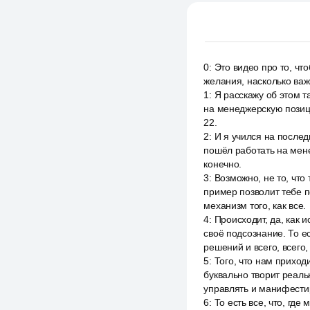
0
:
Это видео про то, чт
желания, насколько важ
1
:
Я расскажу об этом т
на менеджерскую позиц
22.
2
:
И я учился на послед
пошёл работать на мене
конечно.
3
:
Возможно, не то, что 
пример позволит тебе п
механизм того, как все.
4
:
Происходит, да, как
своё подсознание. То е
решений и всего, всего, 
5
:
Того, что нам приход
буквально творит реаль
управлять и манифести
6
:
То есть все, что, где