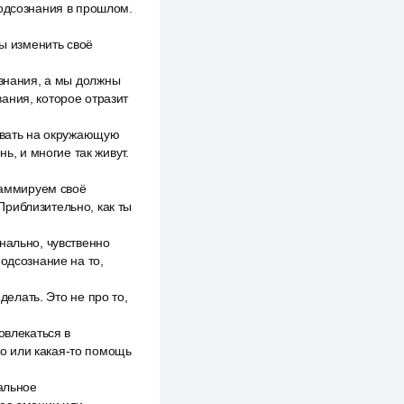
подсознания в прошлом.
бы изменить своё
ознания, а мы должны
ания, которое отразит
ровать на окружающую
ь, и многие так живут.
граммируем своё
Приблизительно, как ты
нально, чувственно
одсознание на то,
делать. Это не про то,
овлекаться в
ело или какая-то помощь
нальное