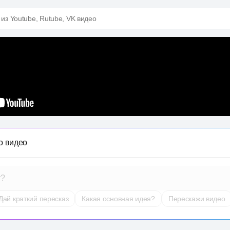
 из Youtube, Rutube, VK видео
о видео
т?
Дай краткий пересказ
Какая основная идея?
Перескажи видео