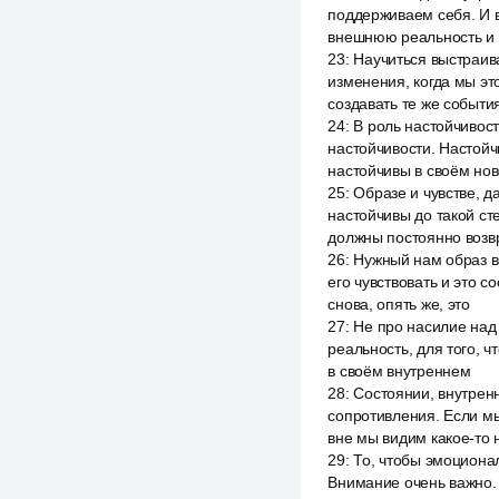
поддерживаем себя. И в
внешнюю реальность и
23
:
Научиться выстраив
изменения, когда мы эт
создавать те же событи
24
:
В роль настойчивост
настойчивости. Настойч
настойчивы в своём но
25
:
Образе и чувстве, 
настойчивы до такой ст
должны постоянно возвр
26
:
Нужный нам образ в 
его чувствовать и это с
снова, опять же, это
27
:
Не про насилие над 
реальность, для того, 
в своём внутреннем
28
:
Состоянии, внутрен
сопротивления. Если мы
вне мы видим какое-то
29
:
То, чтобы эмоциона
Внимание очень важно. 