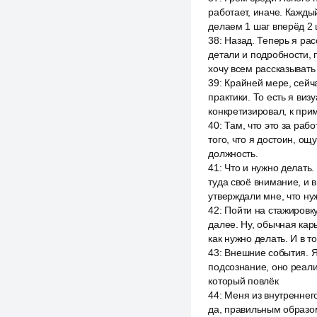
работает, иначе. Кажды
делаем 1 шаг вперёд 2 
38
:
Назад. Теперь я рас
детали и подробности, п
хочу всем рассказывать 
39
:
Крайней мере, сейча
практики. То есть я ви
конкретизировал, к при
40
:
Там, что это за раб
того, что я достоин, ощу
должность.
41
:
Что и нужно делать.
туда своё внимание, и 
утверждали мне, что ну
42
:
Пойти на стажировку
далее. Ну, обычная карь
как нужно делать. И в т
43
:
Внешние события. Я 
подсознание, оно реали
который повлёк
44
:
Меня из внутреннего
да, правильным образом