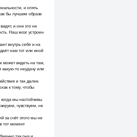
еальности, и опять
 как бы лучшем образе
видят, и они это не
ость. Наш мозг устроен
ает внутрь себя и на
даёт нам тот или иной
к может видеть на там,
м какую-то неудачу или
ействия и так далее.
хак к тому, чтобы
, когда мы настойчивы
зируем, чувствуем, не
й за счёт этого мы не
 в тот момент
Именно так она и