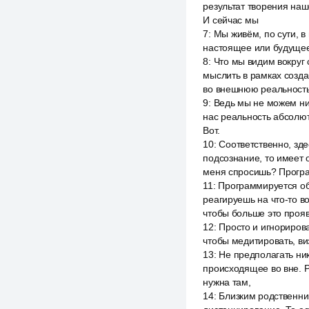
результат творения наш
И сейчас мы
7
:
Мы живём, по сути, в
настоящее или будущее
8
:
Что мы видим вокруг 
мыслить в рамках созда
во внешнюю реальность
9
:
Ведь мы не можем нич
нас реальность абсолютн
Вот.
10
:
Соответственно, зде
подсознание, то имеет 
меня спросишь? Програ
11
:
Программируется обр
реагируешь на что-то в
чтобы больше это прояв
12
:
Просто и игнорирова
чтобы медитировать, ви
13
:
Не предполагать ник
происходящее во вне. Ре
нужна там,
14
:
Близким родственник