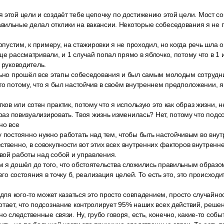
 этой цели и создаёт тебе цепочку по достижению этой цели. Мост с
вильные делал отклики на вакансии. Некоторые собеседования я не 
допустим, к примеру, на стажировки я не проходил, но когда речь шла о
ще рассматривали, и 1 случай попал прямо в яблочко, потому что в 1
 руководитель.
льно прошёл все этапы собеседования и был самым молодым сотрудни
то потому, что я был настойчив в своём внутреннем предположении, я
тков или сотен практик, потому что я использую это как образ жизни, 
1 раз повизуализировать. Твоя жизнь изменилась? Нет, потому что под
но все
у постоянно нужно работать над тем, чтобы быть настойчивым во вну
ственно, в совокупности вот этих всех внутренних факторов внутренн
вой работы над собой и управления.
 я дошёл до того, что обстоятельства сложились правильным образо
него состояния в точку б, реализация целей. То есть это, это происходи
 для кого-то может казаться это просто совпадением, просто случайно
отает, что подсознание контролирует 95% наших всех действий, решен
но следственные связи. Ну, грубо говоря, есть, конечно, какие-то соб