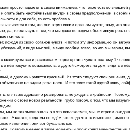
ожем просто подметить своим вниманием, что такое есть во внешней р
ь и опять быть настойчивыми внутри в своём предположении, в своём
льности и для себя, то есть проблема.
аключается в том, что они верят своим органам чувств, тому, что они 
о, да, то есть суть в том, что мы даже не видим объективную реальн
ывает сигналы
т, исходя из своих органов чувств, и потом эту информацию он загруж
 убеждений, в виде мыслей, в виде вообще всего, во что мы верим, вы
то сканируем все и распознаем через органы чувств, поэтому 1 челове
ь в нём какую-то возможность, а другой смотреть на дом, видеть в нё
у
вый, а другому нравится красивый. Из этого следуют свои решения, д
объективно не видим реальность. И это тоже такой крутой ключ, лайф
.
ть, опять же адекватно реагировать, не уходить в крайности. Поэтому
жении о своей новой реальности, грубо говоря, о том, что мы визуали
 видим.
им, мы не так эмоционально в это вовлекаемся, мы не строим ожидани
нится. А кстати, когда мы не ждём, что когда что-то изменится, именно
ные изменения, они вот буквально как
неба. Поэтому именно в такие моменты и происходит манифестация. 