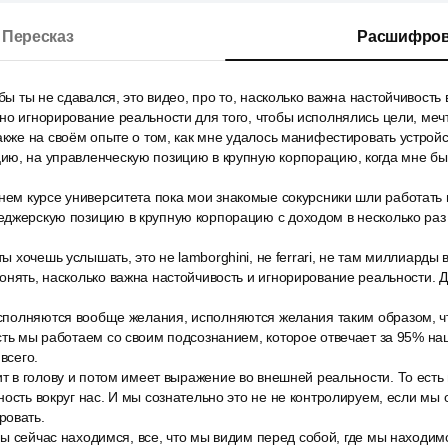
Пересказ
Расшифров
обы ты не сдавался, это видео, про то, насколько важна настойчивость
но игнорирование реальности для того, чтобы исполнялись цели, меч
акже на своём опыте о том, как мне удалось манифестировать устройс
ию, на управленческую позицию в крупную корпорацию, когда мне бы
нем курсе университета пока мои знакомые сокурсники шли работать н
джерскую позицию в крупную корпорацию с доходом в несколько раз 
ты хочешь услышать, это не lamborghini, не ferrari, не там миллиарды в 
онять, насколько важна настойчивость и игнорирование реальности. 
 исполняются вообще желания, исполняются желания таким образом, 
сть мы работаем со своим подсознанием, которое отвечает за 95% на
всего.
ит в голову и потом имеет выражение во внешней реальности. То ест
ность вокруг нас. И мы сознательно это не не контролируем, если мы
ровать.
 мы сейчас находимся, все, что мы видим перед собой, где мы находимс