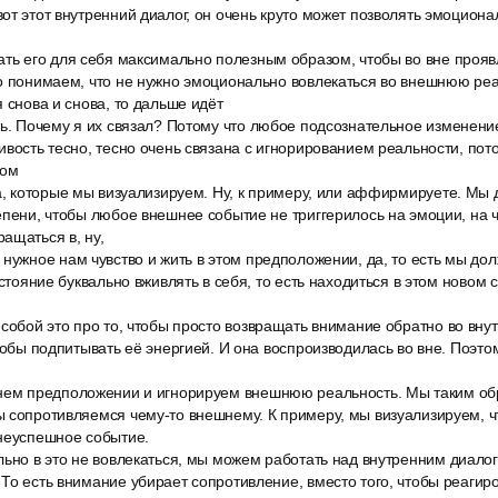
от этот внутренний диалог, он очень круто может позволять эмоциона
ать его для себя максимально полезным образом, чтобы во вне прояв
о понимаем, что не нужно эмоционально вовлекаться во внешнюю реа
я снова и снова, то дальше идёт
ь. Почему я их связал? Потому что любое подсознательное изменение
ивость тесно, тесно очень связана с игнорированием реальности, пото
вом
да, которые мы визуализируем. Ну, к примеру, или аффирмируете. Мы
епени, чтобы любое внешнее событие не триггерилось на эмоции, на ч
ащаться в, ну,
нужное нам чувство и жить в этом предположении, да, то есть мы до
остояние буквально вживлять в себя, то есть находиться в этом новом 
собой это про то, чтобы просто возвращать внимание обратно во вну
чтобы подпитывать её энергией. И она воспроизводилась во вне. Поэто
нем предположении и игнорируем внешнюю реальность. Мы таким об
 сопротивляемся чему-то внешнему. К примеру, мы визуализируем, ч
 неуспешное событие.
льно в это не вовлекаться, мы можем работать над внутренним диало
То есть внимание убирает сопротивление, вместо того, чтобы реагиро