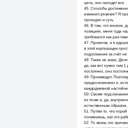
цель, оно находит все.
45
:
Способы достижения
изменил резюме? Я пра
проходил и суть
46
:
В том, что многие, 
позициях, меня туда ча
требовался как раз-таки
47
:
Проектов, и я идеа
в этой корпорации прос
подсознание за счёт не
48
:
Таких не знаю, Деся
да, как вот нужно там 
постоянно, оно постоян
49
:
Производит. Поэтом
предположениях и, есте
каждодневной настойчи
50
:
Своим подсознанием
из точки а, да, внутрен
естественным образом,
51
:
Путём то, что порой
понимаешь, как это раб
52
:
То жизнь это причин