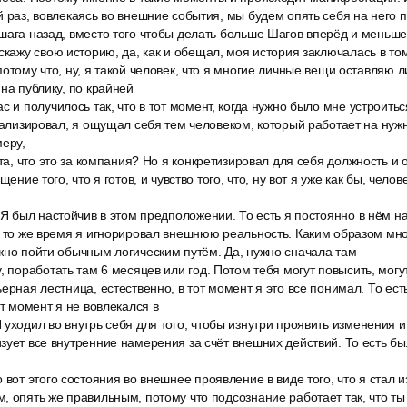
й раз, вовлекаясь во внешние события, мы будем опять себя на него 
шага назад, вместо того чтобы делать больше Шагов вперёд и меньше
скажу свою историю, да, как и обещал, моя история заключалась в том
отому что, ну, я такой человек, что я многие личные вещи оставляю л
на публику, по крайней
с и получилось так, что в тот момент, когда нужно было мне устроитьс
зуализировал, я ощущал себя тем человеком, который работает на нуж
меру,
ота, что это за компания? Но я конкретизировал для себя должность
щение того, что я готов, и чувство того, что, ну вот я уже как бы, чело
 Я был настойчив в этом предположении. То есть я постоянно в нём 
в то же время я игнорировал внешнюю реальность. Каким образом мн
жно пойти обычным логическим путём. Да, нужно сначала там
, поработать там 6 месяцев или год. Потом тебя могут повысить, могут
ерная лестница, естественно, в тот момент я это все понимал. То есть
от момент я не вовлекался в
уходил во внутрь себя для того, чтобы изнутри проявить изменения и
зует все внутренние намерения за счёт внешних действий. То есть бы
 вот этого состояния во внешнее проявление в виде того, что я стал 
, опять же правильным, потому что подсознание работает так, что 