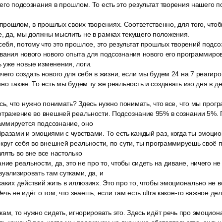
его подсознания в прошлом. То есть это результат творения нашего 
 прошлом, в прошлых своих творениях. Соответственно, для того, что
, да, мы должны мыслить не в рамках текущего положения.
себя, потому что это прошлое, это результат прошлых творений подс
вания нового нового опыта для подсознания нового его программиров
 уже новые изменения, логи.
его создать нового для себя в жизни, если мы будем 24 на 7 реаги
о также. То есть мы будем ту же реальность и создавать изо дня в ден
сь, что нужно понимать? Здесь нужно понимать, что все, что мы про
отражение во внешней реальности. Подсознание 95% в сознании 5%. 
ммируется подсознание, оно
азами и эмоциями с чувствами. То есть каждый раз, когда ты эмоцио
округ себя во внешней реальности, по сути, ты программируешь своё п
лять во вне все настолько
ние реальности, да, это не про то, чтобы сидеть на диване, ничего не 
зуализировать там сутками, да, и
аких действий жить в иллюзиях. Это про то, чтобы эмоционально не в
чь не идёт о том, что знаешь, если там есть ultra какое-то важное д
ам, то нужно сидеть, игнорировать это. Здесь идёт речь про эмоцио