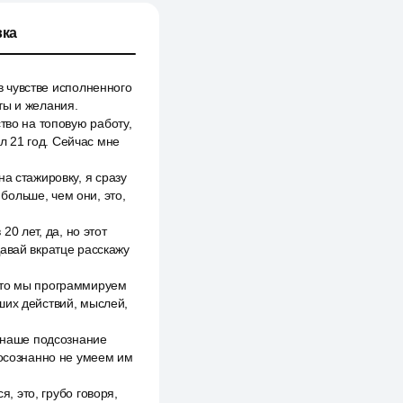
ка
 в чувстве исполненного
ты и желания.
тво на топовую работу,
л 21 год. Сейчас мне
а стажировку, я сразу
больше, чем они, это,
20 лет, да, но этот
Давай вкратце расскажу
что мы программируем
ших действий, мыслей,
ь наше подсознание
 осознанно не умеем им
я, это, грубо говоря,