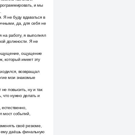
программировать, и мы
.
. Я не буду вдаваться в
ичными, да, для себя не
я на работу, я выполнял
ной должности. Я не
 и ощущение, ощущение
век, который имеет эту
находился, возвращал
огие мои знакомые
 не повысить, ну и так
, что нужно делать и
, естественно,
л мост событий,
изменять своё резюме,
ты ему даёшь финальную