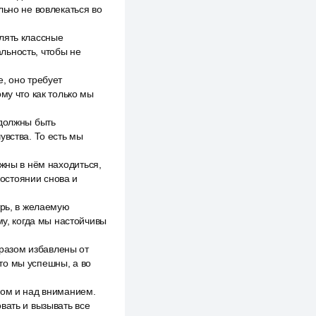
льно не вовлекаться во
лять классные
льность, чтобы не
, оно требует
му что как только мы
 должны быть
увства. То есть мы
лжны в нём находиться,
состоянии снова и
трь, в желаемую
му, когда мы настойчивы
разом избавлены от
то мы успешны, а во
гом и над вниманием.
вать и вызывать все