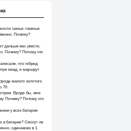
ка
йности самых главных
ственно. Почему?
т дальше вас увести,
го. Почему? Потому что
написали, что гибрид
етре мкад, и маршрут
города малого золотого
о 70.
мотрим. Вроде бы, мне
ому. Почему? Потому что
ники у всех батареи
ю в батарее? Смогут ли
венно, одинаково в 1.