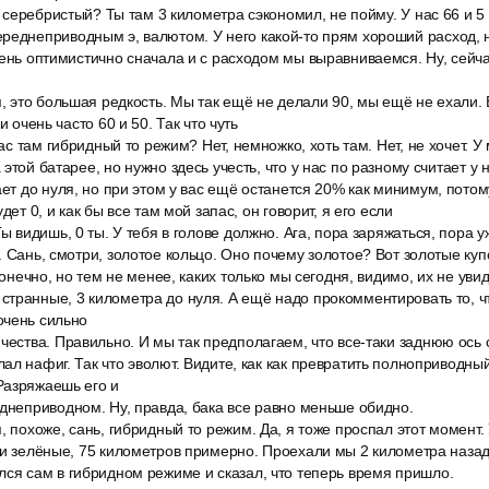
е серебристый? Ты там 3 километра сэкономил, не пойму. У нас 66 и 5 у
реднеприводным э, валютом. У него какой-то прям хороший расход, н
чень оптимистично сначала и с расходом мы выравниваемся. Ну, сейч
я, это большая редкость. Мы так ещё не делали 90, мы ещё не ехали. 
и очень часто 60 и 50. Так что чуть
нас там гибридный то режим? Нет, немножко, хоть там. Нет, не хочет. 
этой батарее, но нужно здесь учесть, что у нас по разному считает у н
ает до нуля, но при этом у вас ещё останется 20% как минимум, потом
дет 0, и как бы все там мой запас, он говорит, я его если
Ты видишь, 0 ты. У тебя в голове должно. Ага, пора заряжаться, пора у
. Сань, смотри, золотое кольцо. Оно почему золотое? Вот золотые куп
конечно, но тем не менее, каких только мы сегодня, видимо, их не увид
транные, 3 километра до нуля. А ещё надо прокомментировать то, что
очень сильно
чества. Правильно. И мы так предполагаем, что все-таки заднюю ось 
ал нафиг. Так что эволют. Видите, как как превратить полноприводный
Разряжаешь его и
еднеприводном. Ну, правда, бака все равно меньше обидно.
, похоже, сань, гибридный то режим. Да, я тоже проспал этот момент.
ки зелёные, 75 километров примерно. Проехали мы 2 километра назад
лся сам в гибридном режиме и сказал, что теперь время пришло.