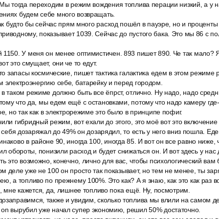
Мы тогда переходим в режим вождения топлива перации низкий, а у н
ениях будем себе много возвращать.
как будто бы сейчас прям много расход пошёл в пауэре, но и процент
риводному, показывает 1039. Сейчас до пустого бака. Это мы 86 с по
 1150. У меня он менее оптимистичен. 893 пишет 890. Че так мало? 
от это смущает, они че то едут.
-то запасы космические, пишет тактика галактика едем в этом режиме 
м электроэнергию себе, батарейку и перед городом.
в таком режиме должно быть все ёпрст, отлично. Ну надо, надо сред
ому что да, мы едем ещё с остановками, потому что надо камеру где
ое, но так как в электрорежиме это было в принципе пофиг.
или гибридный режим, вот ехали до этого, это моё вот это включени
, себя дозаряжал до 49% он дозарядил, то есть у него вниз пошла. Еде
наково в районе 90, иногда 100, иногда 85. И вот он все равно ниже,
ил обороты, понизили расход и будет снижаться он. И вот здесь у нас 
ть это возможно, конечно, лично для вас, чтобы психологический ва
м деле уже не 100 он просто так показывает, но тем не менее, ты за
ю, а топливо по прежнему 100%. Это как? А я знаю, как это как раз в
а, мне кажется, да, лишнее топливо пока ещё. Ну, посмотрим.
озаправимся, также и увидим, сколько топлива мы влили на самом де
 on вырубил уже начал супер экономию, решил 50% достаточно.