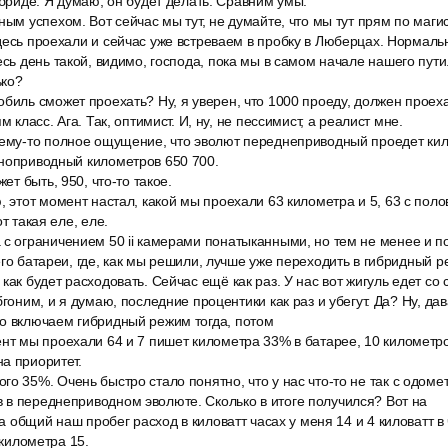
ибриде. Я думаю, он будет делать. Сравним умы.
ным успехом. Вот сейчас мы тут, не думайте, что мы тут прям по маги
десь проехали и сейчас уже встреваем в пробку в Люберцах. Нормальн
есь день такой, видимо, господа, пока мы в самом начале нашего пути
ько?
биль сможет проехать? Ну, я уверен, что 1000 проеду, должен проеха
м класс. Ага. Так, оптимист. И, ну, не пессимист, а реалист мне.
чему-то полное ощущение, что эволют переднеприводный проедет ки
лноприводный километров 650 700.
жет быть, 950, что-то такое.
, этот момент настал, какой мы проехали 63 километра и 5, 63 с поло
т такая еле, еле.
 с ограничением 50 ii камерами понатыканными, но тем не менее и 
его батареи, где, как мы решили, лучше уже переходить в гибридный р
как будет расходовать. Сейчас ещё как раз. У нас вот жигуль едет со 
бгоним, и я думаю, последние процентики как раз и убегут. Да? Ну, да
о включаем гибридный режим тогда, потом
нт мы проехали 64 и 7 пишет километра 33% в батарее, 10 километро
а приоритет.
о 35%. Очень быстро стало понятно, что у нас что-то не так с одом
 в переднеприводном эволюте. Сколько в итоге получился? Вот на
за общий наш пробег расход в киловатт часах у меня 14 и 4 киловатт в
 километра 15.