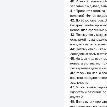
40
:
Ровно 80, прям вооб
заправке скидывал, вкл
41
:
Приоритет топлива, 
величин? Или он не дас
42
:
До 70 километров. В
батарею, чтобы проехат
небольшое сравнение м
43
:
Потому что у каждог
есть такой немаловажный
вот здесь валюта, конеч
44
:
Потому что они каки
лошадиных силы в стска
45
:
На 1 взгляд, проигр
новее, а это значит, чт
лет гарантии дают у нас
46
:
России на неё, а эв
эволюта переднеприводн
эволюта, но
47
:
Может ещё и отдава
удобства и различия по 
спустя 2
48
:
Дня в пути и про ши
шипованные у нас здесь