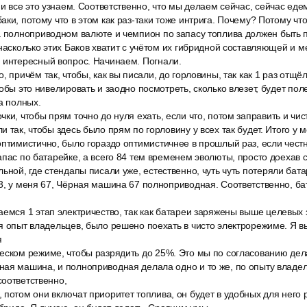
 и все это узнаем. Соответственно, что мы делаем сейчас, сейчас едем
ки, потому что в этом как раз-таки тоже интрига. Почему? Потому что 
а полноприводном валюте и чемпион по запасу топлива должен быть
 насколько этих Баков хватит с учётом их гибридной составляющей и 
 интересный вопрос. Начинаем. Погнали.
, причём так, чтобы, как вы писали, до горловины, так как 1 раз отщё
обы это нивелировать и заодно посмотреть, сколько влезет, будет пол
а полных.
ки, чтобы прям точно до нуля ехать, если что, потом заправить и чи
 так, чтобы здесь было прям по горловину у всех так будет. Итого у м
птимистично, было гораздо оптимистичнее в прошлый раз, если честн
апас по батарейке, а всего 84 тем временем эволюты, просто доехав 
ьной, где стендапы писали уже, естественно, чуть чуть потеряли бата
73, у меня 67, Чёрная машина 67 полноприводная. Соответственно, б
емся 1 этап электричество, так как батареи заряжены выше целевых 
я опыт владельцев, было решено поехать в чисто электрорежиме. Я 
я
еском режиме, чтобы разрядить до 25%. Это мы по согласованию дел
ая машина, и полноприводная делала одно и то же, по опыту владель
оответственно,
потом они включат приоритет топлива, он будет в удобных для него 