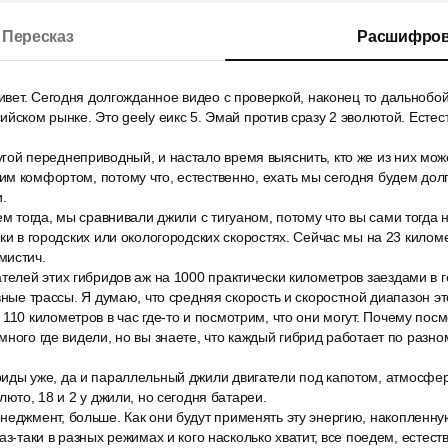
Пересказ
Расшифров
ривет. Сегодня долгожданное видео с проверкой, наконец то дальнобо
ийском рынке. Это geely еикс 5. Эмай против сразу 2 эволютой. Есте
ой переднеприводный, и настало время выяснить, кто же из них може
м комфортом, потому что, естественно, ехать мы сегодня будем дол
и.
ем тогда, мы сравнивали джили с тигуаном, потому что вы сами тогда 
аки в городских или окологородских скоростях. Сейчас мы на 23 килом
мистич.
телей этих гибридов аж на 1000 практически километров заездами в 
вные трассы. Я думаю, что средняя скорость и скоростной диапазон эт
110 километров в час где-то и посмотрим, что они могут. Почему пос
много где видели, но вы знаете, что каждый гибрид работает по разн
иды уже, да и параллельный джили двигатели под капотом, атмосфер
люто, 18 и 2 у джили, но сегодня батареи.
неджмент, больше. Как они будут применять эту энергию, накопленну
аз-таки в разных режимах и кого насколько хватит, все поедем, естест