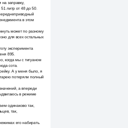
 на заправку,
51 литр от 48 до 50.
 переднеприводный
менеджмента в этом
лкнуть может по разному
езно для всех остальных
стоту эксперимента
еня 895.
о, когда мы с тигуаном
сюда сота.
рейку. А у меня было, я
атарею потеряли полный
значений, а впереди
выдвигаюсь в режиме
аем одинаково так,
цев, так,
режимах его набирать.