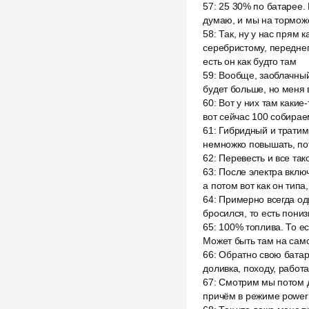
57
:
25 30% по батарее. 
думаю, и мы на тормож
58
:
Так, ну у нас прям 
серебристому, переднеп
есть он как будто там
59
:
Вообще, заоблачный
будет больше, но меня в
60
:
Вот у них там какие
вот сейчас 100 собирае
61
:
Гибридный и тратим 
немножко повышать, пот
62
:
Перевесть и все так
63
:
После электра включ
а потом вот как он типа
64
:
Примерно всегда оди
бросился, то есть пониз
65
:
100% топлива. То ес
Может быть там на само
66
:
Обратно свою батаре
доливка, походу, работ
67
:
Смотрим мы потом д
причём в режиме power