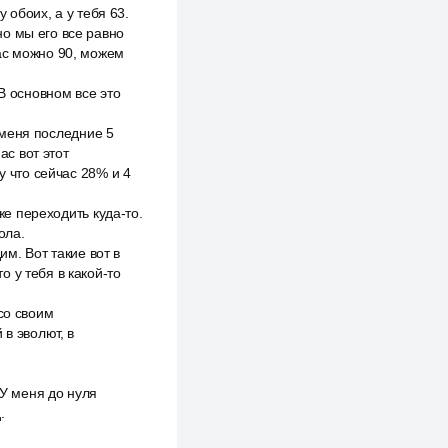
 обоих, а у тебя 63.
о мы его все равно
ас можно 90, можем
В основном все это
У меня последние 5
ас вот этот
у что сейчас 28% и 4
же переходить куда-то.
ола.
им. Вот такие вот в
 у тебя в какой-то
со своим
 в эволют, в
 У меня до нуля
.