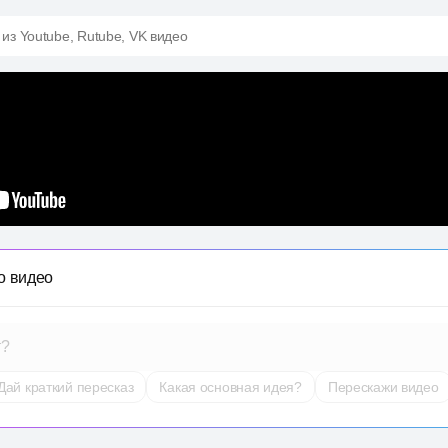
 из Youtube, Rutube, VK видео
о видео
т?
Дай краткий пересказ
Какая основная идея?
Перескажи видео