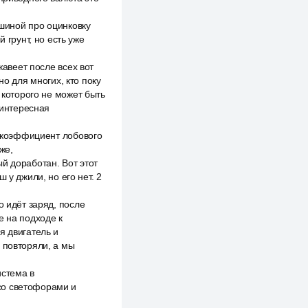
ашиной про оцинковку
 грунт, но есть уже
жавеет после всех вот
но для многих, кто поку
 которого не может быть
 интересная
о коэффициент лобового
же,
й доработан. Вот этот
 у джили, но его нет. 2
о идёт заряд, после
е на подходе к
я двигатель и
 повторяли, а мы
истема в
со светофорами и