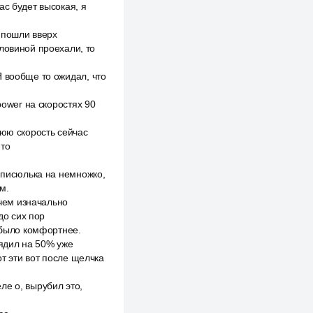
ас будет высокая, я
ы пошли вверх
ловиной проехали, то
Я вообще то ожидал, что
power на скоростях 90
нюю скорость сейчас
-то
е писюлька на немножко,
м.
 чем изначально
до сих пор
м было комфортнее.
рядил на 50% уже
от эти вот после щелчка
ле о, вырубил это,