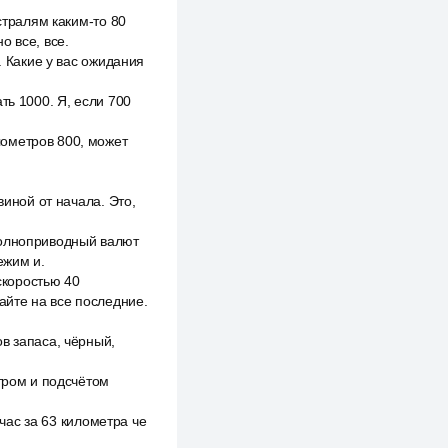
стралям каким-то 80
о все, все.
. Какие у вас ожидания
ть 1000. Я, если 700
лометров 800, может
виной от начала. Это,
полноприводный валют
ежим и.
скоростью 40
вайте на все последние.
в запаса, чёрный,
етром и подсчётом
 час за 63 километра че