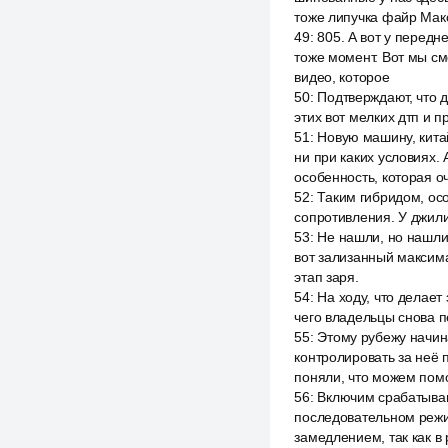
тоже липучка файр Мак
49
:
805. А вот у передн
тоже момент. Вот мы смо
видео, которое
50
:
Подтверждают, что д
этих вот мелких дтп и п
51
:
Новую машину, китай
ни при каких условиях. 
особенность, которая о
52
:
Таким гибридом, осо
сопротивления. У джили,
53
:
Не нашли, но нашли.
вот зализанный максимал
этап заря.
54
:
На ходу, что делает
чего владельцы снова п
55
:
Этому рубежу начина
контролировать за неё 
поняли, что можем помо
56
:
Включим срабатыван
последовательном режи
замедлением, так как в 