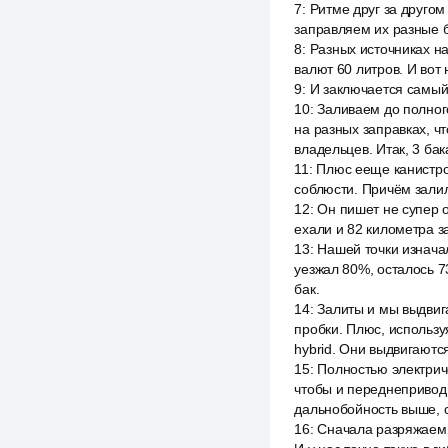
7
:
Ритме друг за другом
заправляем их разные ба
8
:
Разных источниках н
валют 60 литров. И вот
9
:
И заключается самый
10
:
Заливаем до полного
на разных заправках, чт
владельцев. Итак, 3 бак
11
:
Плюс ееще канистроч
соблюсти. Причём залили
12
:
Он пишет не супер о
ехали и 82 километра з
13
:
Нашей точки изначал
уезжал 80%, осталось 
бак.
14
:
Залиты и мы выдвига
пробки. Плюс, использу
hybrid. Они выдвигаютс
15
:
Полностью электрич
чтобы и переднеприводн
дальнобойность выше, с
16
:
Сначала разряжаем, 