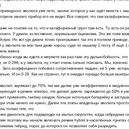
с.
еприводного эволюта уже лето, чаоянг, которое у нас идёт вместе с м
трели эволют, прибор его не видит. Все говорят, что там катафорезный
аже не похоже на то, что и катафорезный грунт там есть. То есть он р
рочего. У джили, естественно, нормальная оцинковка. Это же тоже важ
скую. Но вот где джили точно проигрывает, так это в полном приводе,
А у эволюта он все-таки даже хорош, судя по нашему 1 тесту. И ещё 1
чень важна.
бенно когда вы едете и меряете как раз-таки эту дальнобойность, эт
 он 0 288, а у эволюта, ну, стоит очень сильно поискать. Мы, конечно 
 Зато коэффициент лобового сопротивления ладьян, её 5 уже, которы
ьно. И он 0 29. Как ни странно, тут я ожидал гораздо больше выигрыш
 эволют, заряжает до 70%, так как далее уже неэффективно и медленн
ереходят в режим электро, что делает джили, заряжается до 50% и уж
ет применять тактику ниндзя, больше используя батарейку и заглуша
при этом ничего не нужно. Далее эти этапы владельцы эволюта просто
чь только тем, что
ие двигатель для подзарядки на малых скоростях, когда гибридная с
ме поэтому мы начали включать режим hybrid в населённых пунктах 
режиме гибрид, порог, до которого он позволяет себя разрядить.