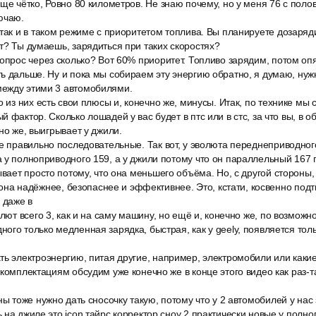
ще чётко, Ровно 80 километров. Не знаю почему, но у меня 76 с поло
ючаю.
так и в таком режиме с приоритетом топлива. Вы планируете дозаряди
т? Ты думаешь, зарядиться при таких скоростях?
опрос через сколько? Вот 60% приоритет. Топливо зарядим, потом оп
ь дальше. Ну и пока мы собираем эту энергию обратно, я думаю, нуж
ежду этими 3 автомобилями.
о из них есть свои плюсы и, конечно же, минусы. Итак, по технике мы 
 фактор. Сколько лошадей у вас будет в птс или в стс, за что вы, в о
но же, выигрывает у джили.
е правильно последовательные. Так вот, у эволюта переднеприводного
 у полноприводного 159, а у джили потому что он параллельный 167 
ывает просто потому, что она меньшего объёма. Но, с другой стороны,
о она надёжнее, безопаснее и эффективнее. Это, кстати, косвенно подт
 даже в
олют всего 3, как и на саму машину, но ещё и, конечно же, по возможн
ого только медленная зарядка, быстрая, как у geely, появляется тол
ть электроэнергию, питая другие, например, электромобили или каки
комплектациям обсудим уже конечно же в конце этого видео как раз-та
ны тоже нужно дать сносочку такую, потому что у 2 автомобилей у нас
 на джиле это icon тайрс корректор сноу 2 практически новые у полн