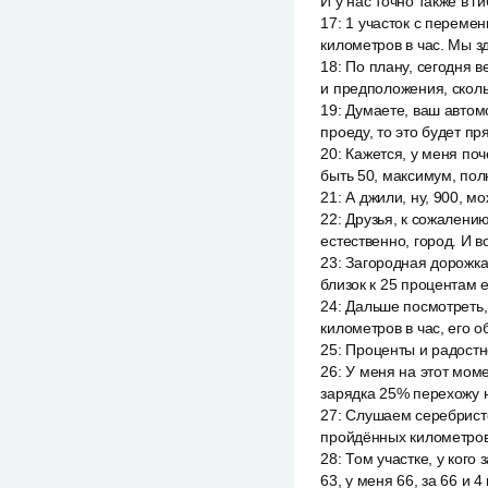
И у нас точно также в г
17
:
1 участок с перемен
километров в час. Мы з
18
:
По плану, сегодня в
и предположения, скол
19
:
Думаете, ваш автомо
проеду, то это будет пря
20
:
Кажется, у меня по
быть 50, максимум, по
21
:
А джили, ну, 900, мо
22
:
Друзья, к сожалению
естественно, город. И во
23
:
Загородная дорожка
близок к 25 процентам 
24
:
Дальше посмотреть, 
километров в час, его о
25
:
Проценты и радостн
26
:
У меня на этот моме
зарядка 25% перехожу н
27
:
Слушаем серебристог
пройдённых километров
28
:
Том участке, у кого 
63, у меня 66, за 66 и 4