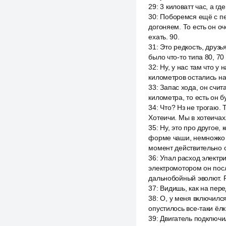
29
:
3 киловатт час, а гд
30
:
Поборемся ещё с пе
догоняем. То есть он о
ехать. 90.
31
:
Это редкость, друзь
было что-то типа 80, 70 
32
:
Ну, у нас там что у 
километров остались на 
33
:
Запас хода, он счит
километра, то есть он бу
34
:
Что? Нз не трогаю. 
Хотеичи. Мы в хотеичах
35
:
Ну, это про другое, 
форме чаши, немножко с
момент действительно 
36
:
Упал расход электри
электромотором он посл
дальнобойный эволют. 
37
:
Видишь, как на пер
38
:
О, у меня включился
опустилось все-таки ёл
39
:
Двигатель подключи