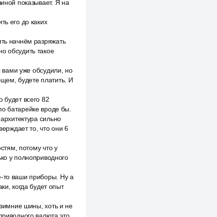
виной показывает. Я на
ть его до каких
ять начнём разряжать
но обсудить такое
с вами уже обсудили, но
бщем, будете платить. И
 будет всего 82
по батарейке вроде бы.
 архитектура сильно
верждает то, что они 6
остям, потому что у
ько у полноприводного
е-то ваши приборы. Ну а
ки, когда будет опыт
 зимние шины, хоть и не
оприводного валюта это