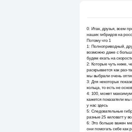
0
:
Итак, друзья, всем п
наших гибридов на росс
Потому что 1
1
:
Полноприводный, друг
возможно даже с больши
будем ехать на скорост
2
:
Которые чуть ниже, ч
раскрывается как раз-т
мы выбрали очень опти
3
:
Для некоторых показа
кольца, то есть не осно
4
:
100, может максимум 
кажется показатели мы 
у нас здесь
5
:
Следовательные гибр
разные 25 киловатт у во
6
:
Это больше важен ме
они помогать себе как р