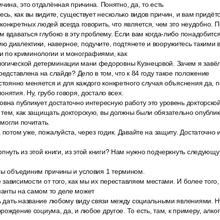
чина, это отдалённая причина. Понятно, да, то есть
есь, как вы видите, существует несколько видов причин, и вам придё
конкретных людей всегда говорить, что является, чем это неудобно. П
 вдаваться глубоко в эту проблему. Если вам когда-либо понадобится
 диалектики, наверное, подучите, подтянете и вооружитесь такими в
 по криминологии и монографиями, как
гической детерминации мани федоровны Кузнецовой. Зачем я завёл р
редставлена на слайде? Дело в том, что к 84 году такое положение
стоянно меняется и для каждого конкретного случая объяснения да, 
нятия. Ну, грубо говоря, достало всех.
овна публикует достаточно интересную работу это уровень докторской
тем, как защищать докторскую, вы должны были обязательно опублик
могли почитать.
 потом уже, пожалуйста, через годик. Давайте на защиту. Достаточно
пнуть из этой книги, из этой книги? Нам нужно подчеркнуть следующ
мы объединим причины и условия 1 термином.
е зависимости от того, как мы их переставляем местами. И более того, 
анты на самом то деле может
ь дать название любому виду связи между социальными явлениями. Ну,
рождение социума, да, и любое другое. То есть, там, к примеру, алко