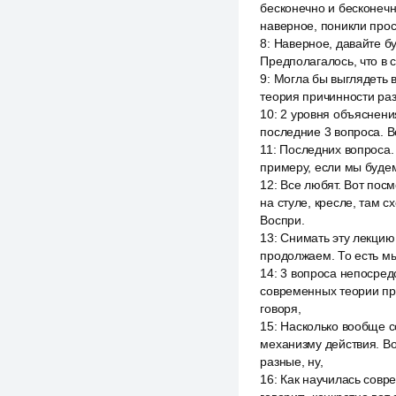
бесконечно и бесконечно
наверное, поникли прос
8
:
Наверное, давайте бу
Предполагалось, что в 
9
:
Могла бы выглядеть в
теория причинности раз
10
:
2 уровня объяснения
последние 3 вопроса. В
11
:
Последних вопроса.
примеру, если мы будем 
12
:
Все любят. Вот посм
на стуле, кресле, там 
Воспри.
13
:
Снимать эту лекцию 
продолжаем. То есть м
14
:
3 вопроса непосредст
современных теории при
говоря,
15
:
Насколько вообще с
механизму действия. Во
разные, ну,
16
:
Как научилась совре