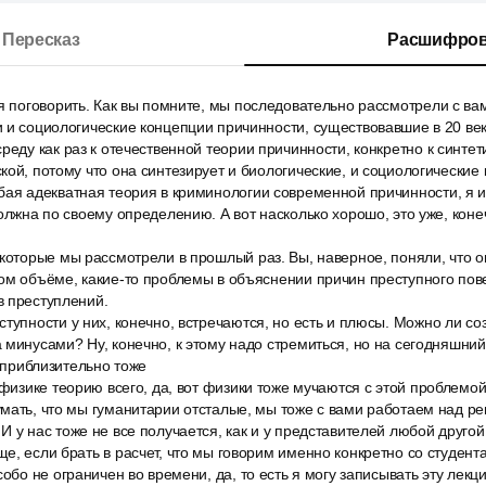
Пересказ
Расшифров
я поговорить. Как вы помните, мы последовательно рассмотрели с ва
 и социологические концепции причинности, существовавшие в 20 век
реду как раз к отечественной теории причинности, конкретно к синте
кой, потому что она синтезирует и биологические, и социологические 
бая адекватная теория в криминологии современной причинности, я 
должна по своему определению. А вот насколько хорошо, это уже, конеч
которые мы рассмотрели в прошлый раз. Вы, наверное, поняли, что о
ном объёме, какие-то проблемы в объяснении причин преступного по
в преступлений.
тупности у них, конечно, встречаются, но есть и плюсы. Можно ли со
 минусами? Ну, конечно, к этому надо стремиться, но на сегодняшн
о приблизительно тоже
 физике теорию всего, да, вот физики тоже мучаются с этой проблемо
мать, что мы гуманитарии отсталые, мы тоже с вами работаем над р
 у нас тоже не все получается, как и у представителей любой другой 
е, если брать в расчет, что мы говорим именно конкретно со студент
собо не ограничен во времени, да, то есть я могу записывать эту лек