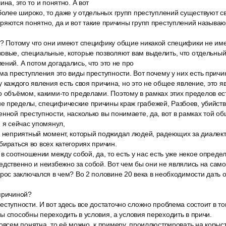
ина, это то и понятно. А вот
 более широко, то даже у отдельных групп преступлений существуют 
оряются понятно, да и вот такие причины групп преступлений называ
у? Потому что они имеют специфику общие никакой специфики не им
овые, специальные, которые позволяют вам выделить, что отдельный 
ений. А потом догадались, что это не про
ма преступления это виды преступности. Вот почему у них есть причи
у каждого явления есть своя причина, но это не общее явление, это я
о объёмом, какими-то пределами. Поэтому в рамках этих пределов ес
е пределы, специфические причины краж грабежей, Разбоев, убийств
нной преступности, насколько вы понимаете, да, вот в рамках той о
й я сейчас упомянул,
 неприятный момент, который поджидал людей, радеющих за диалектик
бираться во всех категориях причин.
 в соотношении между собой, да, то есть у нас есть уже некое опреде
едственно и неизбежно за собой. Вот чем бы они не являлись на самом
рос заключался в чем? Во 2 половине 20 века в необходимости дать о
причиной?
ступности. И вот здесь все достаточно сложно проблема состоит в то
ы способны переходить в условия, а условия переходить в причи.
овсем понятна, то её можно, к примеру, проиллюстрировать на корыс