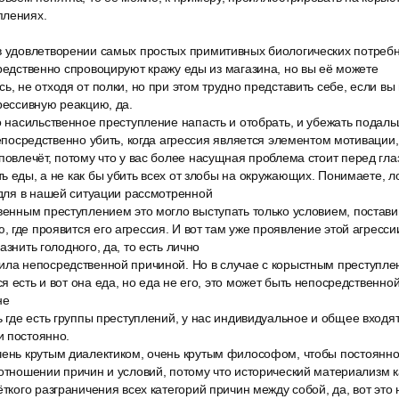
плениях.
в удовлетворении самых простых примитивных биологических потребно
средственно спровоцируют кражу еды из магазина, но вы её можете
ь, не отходя от полки, но при этом трудно представить себе, если вы 
грессивную реакцию, да.
о насильственное преступление напасть и отобрать, и убежать подаль
непосредственно убить, когда агрессия является элементом мотивации,
повлечёт, потому что у вас более насущная проблема стоит перед гла
ь еды, а не как бы убить всех от злобы на окружающих. Понимаете, ло
 для в нашей ситуации рассмотренной
венным преступлением это могло выступать только условием, постави
 где проявится его агрессия. И вот там уже проявление этой агресси
азнить голодного, да, то есть лично
ила непосредственной причиной. Но в случае с корыстным преступлен
я есть и вот она еда, но еда не его, это может быть непосредственной
не
ь где есть группы преступлений, у нас индивидуальное и общее входя
и постоянно.
чень крутым диалектиком, очень крутым философом, чтобы постоянно
оотношении причин и условий, потому что исторический материализм к
ёткого разграничения всех категорий причин между собой, да, вот эт