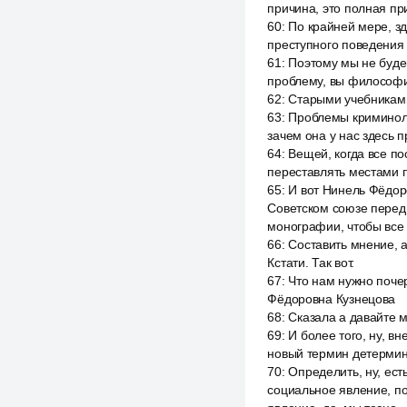
причина, это полная при
60
:
По крайней мере, зд
преступного поведения 
61
:
Поэтому мы не будем
проблему, вы философию
62
:
Старыми учебниками
63
:
Проблемы криминоло
зачем она у нас здесь п
64
:
Вещей, когда все по
переставлять местами по
65
:
И вот Нинель Фёдор
Советском союзе перед 
монографии, чтобы все 
66
:
Составить мнение, а
Кстати. Так вот.
67
:
Что нам нужно почер
Фёдоровна Кузнецова
68
:
Сказала а давайте 
69
:
И более того, ну, вн
новый термин детермин
70
:
Определить, ну, ест
социальное явление, по