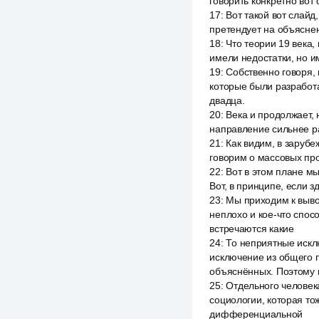
говорить конкретно вот
17
:
Вот такой вот слайд
претендует на объяснен
18
:
Что теории 19 века,
имели недостатки, но им
19
:
Собственно говоря,
которые были разработа
двадца.
20
:
Века и продолжает,
направление сильнее ра
21
:
Как видим, в заруб
говорим о массовых про
22
:
Вот в этом плане мы
Вот, в принципе, если з
23
:
Мы приходим к вывод
неплохо и кое-что спос
встречаются какие
24
:
То неприятные искл
исключение из общего п
объяснённых. Поэтому 
25
:
Отдельного человека
социологии, которая то
дифференциальной