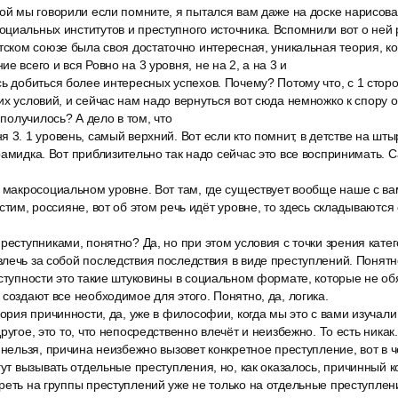
ой мы говорили если помните, я пытался вам даже на доске нарисова
циальных институтов и преступного источника. Вспомнили вот о ней р
тском союзе была своя достаточно интересная, уникальная теория, к
е всего и вся Ровно на 3 уровня, не на 2, а на 3 и
ь добиться более интересных успехов. Почему? Потому что, с 1 сторо
их условий, и сейчас нам надо вернуться вот сюда немножко к спору о
 получилось? А дело в том, что
 3. 1 уровень, самый верхний. Вот если кто помнит, в детстве на шт
рамидка. Вот приблизительно так надо сейчас это все воспринимать.
а макросоциальном уровне. Вот там, где существует вообще наше с в
устим, россияне, вот об этом речь идёт уровне, то здесь складываютс
реступниками, понятно? Да, но при этом условия с точки зрения кате
лечь за собой последствия последствия в виде преступлений. Понятн
ступности это такие штуковины в социальном формате, которые не обя
 создают все необходимое для этого. Понятно, да, логика.
гория причинности, да, уже в философии, когда мы это с вами изучали 
ругое, это то, что непосредственно влечёт и неизбежно. То есть никак.
 нельзя, причина неизбежно вызовет конкретное преступление, вот в 
гут вызывать отдельные преступления, но, как оказалось, причинный 
реть на группы преступлений уже не только на отдельные преступлени