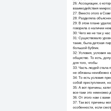
26
:
Ассоциации, о котор
взаимодействия микросо
27
:
Вместо этого в Сове
28
:
Разделяла объяснени
29
:
В этом плане удалос
говорила о наличии нек
30
:
Чего же не так у нас
31
:
Существовало уровня
такие, была детская пи
большой бублик.
32
:
Условия, условия н
общество. То есть, доп
для того, чтобы
33
:
Часть людей стала п
не обязаны неизбежно в
34
:
То есть условия пре
собой преступления, но
35
:
А вот причины, кате
все-таки это немножко д
36
:
От этого нам с вами
37
:
Так вот, причины мо
особенности, если смот