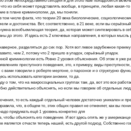
 об этом непосредственно сегодня и для этого нам понадобится включи
, что из себя может представлять вообще, в принципе, любая какая-то
ие в плане криминологии, да, мы поняли.
 в том числе факта, что теории 20 века биологические, социологически
ели и достоинства. Вот, соответственно, в 21 веке, если вы серьёзны
 нужна всеобъемлющая теория, да, которая может синтезировать в се
ны до этого. И здесь есть 2 ключевых направления, в которых мысль 
 наверное, разделяться до сих пор. Хотя вот левое зарубежное преим
звито, чем 2, потому что 2 пришло в упадок, серьёзный упадок.
ежной криминологии есть Ровно 2 уровня объяснения. Об этом я уже р
явлениях преступного поведения, это, к примеру, виды преступности, 
 с вами говорили о роберте мертоне, о парсонсе и о структурно фун
десь использовать категории аномии, то да.
у о том, что на макросоциальных группах там, да, вот это все работа
обно действительно объяснять, но если мы говорим об отдельных людя
ючения, то есть каждый отдельный человек достаточно уникален и пр
равила, что, в общем то, этих общих правил не отменяет, как вы пони
надо придумать ещё 1 уровень конкретно для
, чтобы объяснять его поведение. И вот здесь опять же у американце
же является отчасти теперь нашей, есть другой подход. Собственно го