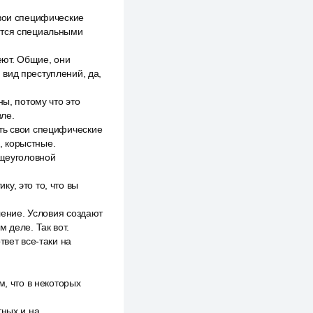
свои специфические
ются специальными
еют. Общие, они
вид преступлений, да,
ны, потому что это
вле.
ть свои специфические
, корыстные.
бщеуголовной
у, это то, что вы
ление. Условия создают
 деле. Так вот.
твет все-таки на
м, что в некоторых
тных и на