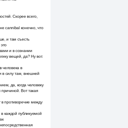
стей. Скорее всего,
не cannibal конечно, что
ше, и там съесть
 это
зами и в сознании
гику вещей, да? Ну вот.
в человека в
и в силу там, внешней
ием, да, когда человеку
 причиной. Вот такая
т в противоречие между
 в каждой публикуемой
ак
о непосредственная