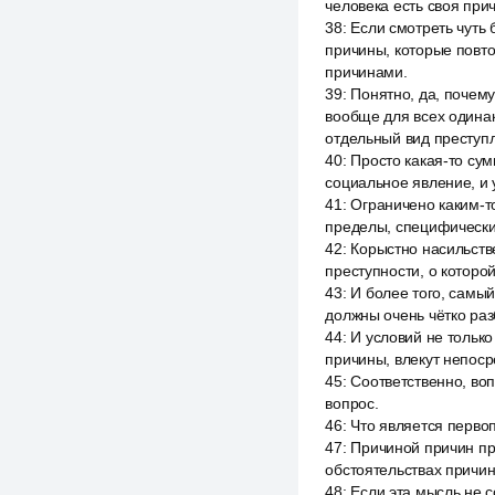
человека есть своя прич
38
:
Если смотреть чуть
причины, которые повт
причинами.
39
:
Понятно, да, почем
вообще для всех одинак
отдельный вид преступл
40
:
Просто какая-то сум
социальное явление, и 
41
:
Ограничено каким-т
пределы, специфически
42
:
Корыстно насильстве
преступности, о которо
43
:
И более того, самый
должны очень чётко раз
44
:
И условий не только
причины, влекут непоср
45
:
Соответственно, воп
вопрос.
46
:
Что является перво
47
:
Причиной причин пре
обстоятельствах причин
48
:
Если эта мысль не с