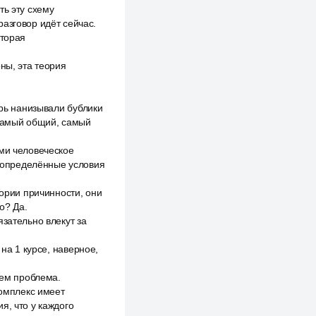
ть эту схему
азговор идёт сейчас.
оторая
ны, эта теория
ырь нанизывали бублики
 Самый общий, самый
ами человеческое
я определённые условия
гории причинности, они
о? Да.
зательно влекут за
на 1 курсе, наверное,
чем проблема.
комплекс имеет
я, что у каждого