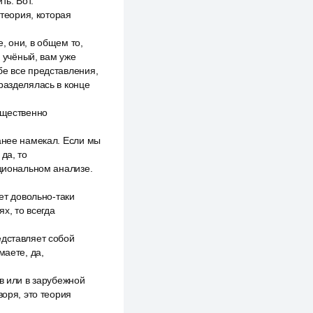
ть. Вот.
 теория, которая
е, они, в общем то,
й учёный, вам уже
бе все представления,
разделялась в конце
ущественно
анее намекал. Если мы
да, то
кциональном анализе.
ет довольно-таки
х, то всегда
едставляет собой
маете, да,
в или в зарубежной
воря, это теория