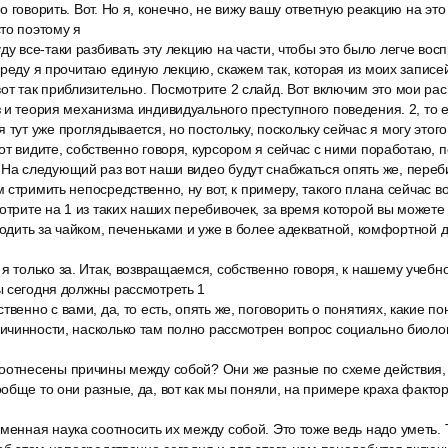
 говорить. Вот. Но я, конечно, не вижу вашу ответную реакцию на это 
то поэтому я
ду все-таки разбивать эту лекцию на части, чтобы это было легче вос
среду я прочитаю единую лекцию, скажем так, которая из моих записе
от так приблизительно. Посмотрите 2 слайд. Вот включим это мои расп
 и теория механизма индивидуального преступного поведения. 2, то е
 тут уже проглядывается, но постольку, поскольку сейчас я могу этого
от видите, собственно говоря, курсором я сейчас с ними поработаю, 
 На следующий раз вот наши видео будут снабжаться опять же, переб
стримить непосредственно, ну вот, к примеру, такого плана сейчас во
отрите на 1 из таких наших перебивочек, за время которой вы можете
сходить за чайком, печеньками и уже в более адекватной, комфортной 
я только за. Итак, возвращаемся, собственно говоря, к нашему учеб
ы сегодня должны рассмотреть 1
венно с вами, да, то есть, опять же, поговорить о понятиях, какие по
чинности, насколько там полно рассмотрен вопрос социально биолог
оотнесены причины между собой? Они же разные по схеме действия, 
обще то они разные, да, вот как мы поняли, на примере краха фактор
менная наука соотносить их между собой. Это тоже ведь надо уметь. 