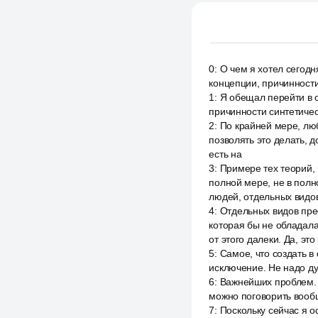
0
:
О чем я хотел сегодн
концепции, причинности
1
:
Я обещал перейти в с
причинности синтетичес
2
:
По крайней мере, лю
позволять это делать, 
есть на
3
:
Примере тех теорий, 
полной мере, не в пол
людей, отдельных видо
4
:
Отдельных видов прес
которая бы не обладала
от этого далеки. Да, эт
5
:
Самое, что создать в
исключение. Не надо ду
6
:
Важнейших проблем. И
можно поговорить вообщ
7
:
Поскольку сейчас я о