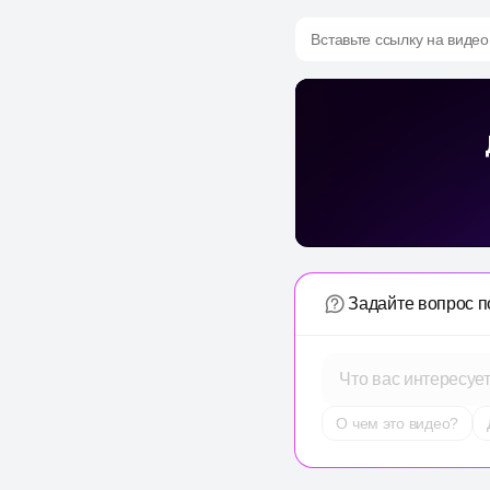
Вставьте ссылку на видео
Задайте вопрос п
Что вас интересуе
О чем это видео?