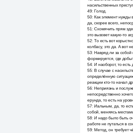
насильственных престу
49
:
Голод.
50
:
Как элемент нужды 
да, скорее всего, непо
51
:
Схомячить прям здес
это вызовет какую-то а
52
:
То есть вот корыстн
колбасу, это да. А вот 
53
:
Навряд ли за собой 
формируется, где добыт
54
:
И наоборот, то есть
55
:
В случае с насильст
определённую ситуацию,
реакции кто-то начал др
56
:
Неприязнь и послуж
непосредственно хочетс
ерунда, то есть на уров
57
:
Иальным, да, то ест
собой, меняясь местам
58
:
И надо было быть о
работе не путаться в с
59
:
Метод, он требует ч