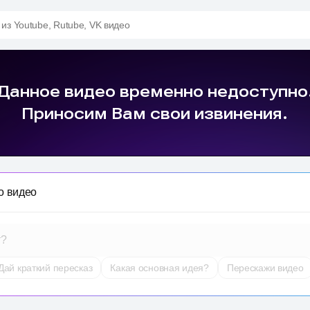
 из Youtube, Rutube, VK видео
о видео
т?
Дай краткий пересказ
Какая основная идея?
Перескажи видео