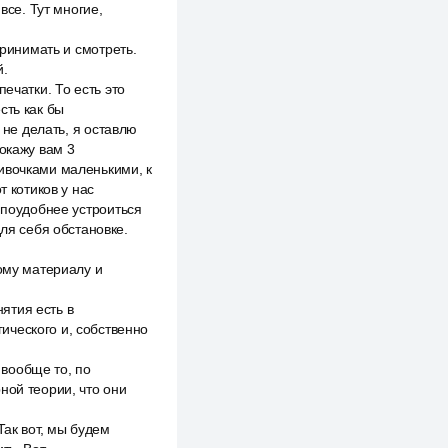
все. Тут многие,
принимать и смотреть.
й.
ечатки. То есть это
сть как бы
 не делать, я оставлю
покажу вам 3
ивочками маленькими, к
т котиков у нас
 поудобнее устроиться
для себя обстановке.
ному материалу и
нятия есть в
ического и, собственно
вообще то, по
ной теории, что они
Так вот, мы будем