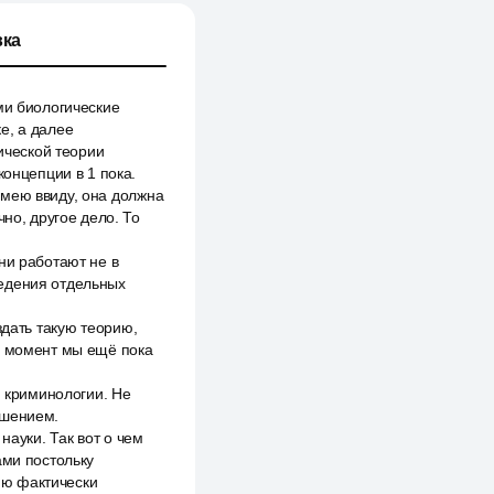
ка
ми биологические
е, а далее
тической теории
концепции в 1 пока.
имею ввиду, она должна
но, другое дело. То
ни работают не в
ведения отдельных
здать такую теорию,
ий момент мы ещё пока
й криминологии. Не
ешением.
науки. Так вот о чем
ами постольку
цию фактически