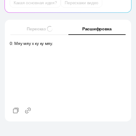
Какая основная идея?
Перескажи видео
Пересказ
Расшифровка
0
:
Мяу мяу х ку ку мяу.