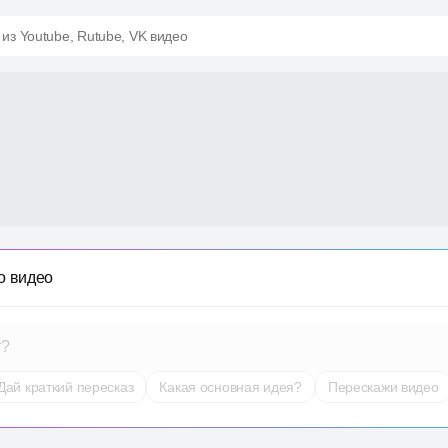
 из Youtube, Rutube, VK видео
о видео
т?
Дай краткий пересказ
Какая основная идея?
Перескажи видео