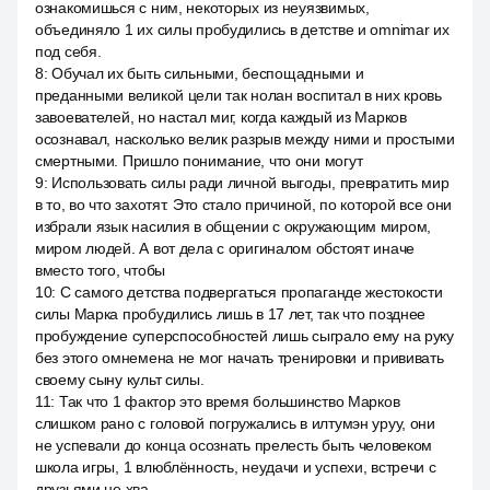
ознакомишься с ним, некоторых из неуязвимых,
объединяло 1 их силы пробудились в детстве и omnimar их
под себя.
8
:
Обучал их быть сильными, беспощадными и
преданными великой цели так нолан воспитал в них кровь
завоевателей, но настал миг, когда каждый из Марков
осознавал, насколько велик разрыв между ними и простыми
смертными. Пришло понимание, что они могут
9
:
Использовать силы ради личной выгоды, превратить мир
в то, во что захотят. Это стало причиной, по которой все они
избрали язык насилия в общении с окружающим миром,
миром людей. А вот дела с оригиналом обстоят иначе
вместо того, чтобы
10
:
С самого детства подвергаться пропаганде жестокости
силы Марка пробудились лишь в 17 лет, так что позднее
пробуждение суперспособностей лишь сыграло ему на руку
без этого омнемена не мог начать тренировки и прививать
своему сыну культ силы.
11
:
Так что 1 фактор это время большинство Марков
слишком рано с головой погружались в илтумэн уруу, они
не успевали до конца осознать прелесть быть человеком
школа игры, 1 влюблённость, неудачи и успехи, встречи с
друзьями не хва.