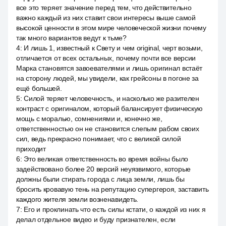
все это теряет значение перед тем, что действительно
важно каждый из них ставит свои интересы выше самой
высокой ценности в этом мире человеческой жизни почему
так много вариантов ведут к тьме?
4
:
И лишь 1, известный к Свету и чем original, черт возьми,
отличается от всех остальных, почему почти все версии
Марка становятся завоевателями и лишь оригинал встаёт
на сторону людей, мы увидели, как грейсоны в погоне за
ещё большей.
5
:
Силой теряет человечность, и насколько же разителен
контраст с оригиналом, который балансирует физическую
мощь с моралью, сомнениями и, конечно же,
ответственностью он не становится слепым рабом своих
сил, ведь прекрасно понимает, что с великой силой
приходит
6
:
Это великая ответственность во время войны было
задействовано более 20 версий неуязвимого, которые
должны были стирать города с лица земли, лишь бы
бросить кровавую тень на репутацию супергероя, заставить
каждого жителя земли возненавидеть.
7
:
Его и проклинать что есть силы кстати, о каждой из них я
делал отдельное видео и буду признателен, если