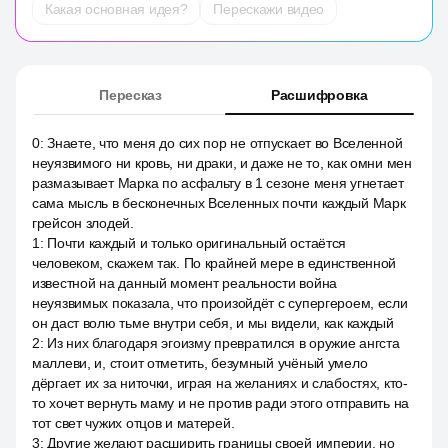
Какая основная идея?
Перескажи видео
Пересказ
Расшифровка
0
:
Знаете, что меня до сих пор не отпускает во Вселенной
неуязвимого ни кровь, ни драки, и даже не то, как омни мен
размазывает Марка по асфальту в 1 сезоне меня угнетает
сама мысль в бесконечных Вселенных почти каждый Марк
грейсон злодей.
1
:
Почти каждый и только оригинальный остаётся
человеком, скажем так. По крайней мере в единственной
известной на данный момент реальности война
неуязвимых показала, что произойдёт с супергероем, если
он даст волю тьме внутри себя, и мы видели, как каждый
2
:
Из них благодаря эгоизму превратился в оружие ангста
маллеви, и, стоит отметить, безумный учёный умело
дёргает их за ниточки, играя на желаниях и слабостях, кто-
то хочет вернуть маму и не против ради этого отправить на
тот свет чужих отцов и матерей.
3
:
Другие желают расширить границы своей империи, но