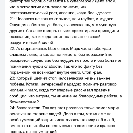
фактор так хорошо сказался на супергерое? Дело в том,
что в психологии есть такое понятие, как
посттравматический рост, явление, когда боль делает
21
:
Человека не только сильнее, но и глубже, и мудрее.
Ощущая собственную боль, ты осознаешь, что чувствуют
другие в балансе с моральными ориентирами приходит и
осознание, как и когда стоит пользоваться своей
разрушительной силой.
22
:
Альтернативных Вселенных Марк часто побеждает
слишком легко, а как вы понимаете, без поражений не
рождается сочувствие без неудач, нет роста и без боли нет
понимания чужой слабости. Так что по факту без
поражений не возникает внутреннего. Стоп кран.
23
:
Который шепчет стоп человеческая жизнь важнее
победы. Кстати, интересный парадокс помните разговор
нолана и marc, когда тот впервые рассказал правду и
сообщил, что витрум, ты никакие не благородные ребята, а
безжалостные?
24
:
Завоеватели. Так вот, этот разговор также помог марку
остаться на стороне людей. Дело в том, что мнеме не
особо умеющий хитрить использовал тактику лоб в лоб,
вместо того, чтобы посеять семена сомнения и красиво
преподать витрум стский