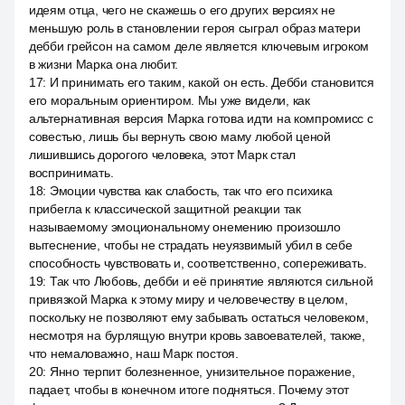
идеям отца, чего не скажешь о его других версиях не
меньшую роль в становлении героя сыграл образ матери
дебби грейсон на самом деле является ключевым игроком
в жизни Марка она любит.
17
:
И принимать его таким, какой он есть. Дебби становится
его моральным ориентиром. Мы уже видели, как
альтернативная версия Марка готова идти на компромисс с
совестью, лишь бы вернуть свою маму любой ценой
лишившись дорогого человека, этот Марк стал
воспринимать.
18
:
Эмоции чувства как слабость, так что его психика
прибегла к классической защитной реакции так
называемому эмоциональному онемению произошло
вытеснение, чтобы не страдать неуязвимый убил в себе
способность чувствовать и, соответственно, сопереживать.
19
:
Так что Любовь, дебби и её принятие являются сильной
привязкой Марка к этому миру и человечеству в целом,
поскольку не позволяют ему забывать остаться человеком,
несмотря на бурлящую внутри кровь завоевателей, также,
что немаловажно, наш Марк постоя.
20
:
Янно терпит болезненное, унизительное поражение,
падает, чтобы в конечном итоге подняться. Почему этот