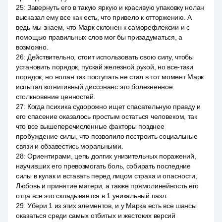
25
:
Завернуть его в такую яркую и красивую упаковку нолан
высказал ему все как есть, что привело к отторжению. А
ведь мы знаем, что Марк склонен к саморефлексии и с
помощью правильных слов мог бы призадуматься, а
возможно.
26
:
Действительно, стоит использовать свою силу, чтобы
установить порядок, пускай железной рукой, но все-таки
порядок, но нолан так поступать не стал в тот момент Марк
испытал когнитивный диссонанс это болезненное
столкновение ценностей.
27
:
Когда психика судорожно ищет спасательную правду и
его спасение оказалось простым остаться человеком, так
что все вышеперечисленные факторы позднее
пробуждение силы, что позволило построить социальные
связи и обзавестись моральными.
28
:
Ориентирами, цепь долгих унизительных поражений,
научивших его превозмогать боль, собирать последние
силы в кулак и вставать перед лицом страха и опасности,
Любовь и принятие матери, а также прямолинейность его
отца все это складывается в 1 уникальный пазл.
29
:
Убери 1 из этих элементов, и у Марка есть все шансы
оказаться среди самых отбитых и жестоких версий