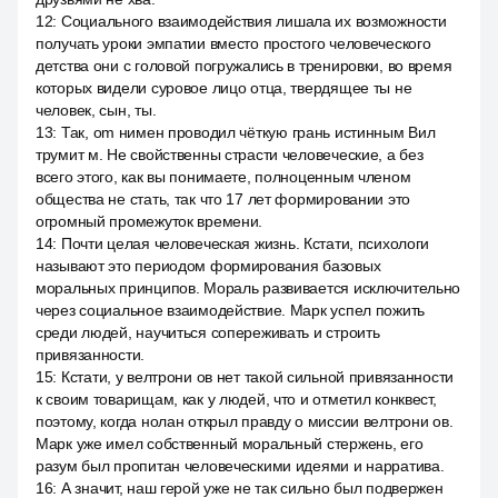
12
:
Социального взаимодействия лишала их возможности
получать уроки эмпатии вместо простого человеческого
детства они с головой погружались в тренировки, во время
которых видели суровое лицо отца, твердящее ты не
человек, сын, ты.
13
:
Так, om нимен проводил чёткую грань истинным Вил
трумит м. Не свойственны страсти человеческие, а без
всего этого, как вы понимаете, полноценным членом
общества не стать, так что 17 лет формировании это
огромный промежуток времени.
14
:
Почти целая человеческая жизнь. Кстати, психологи
называют это периодом формирования базовых
моральных принципов. Мораль развивается исключительно
через социальное взаимодействие. Марк успел пожить
среди людей, научиться сопереживать и строить
привязанности.
15
:
Кстати, у велтрони ов нет такой сильной привязанности
к своим товарищам, как у людей, что и отметил конквест,
поэтому, когда нолан открыл правду о миссии велтрони ов.
Марк уже имел собственный моральный стержень, его
разум был пропитан человеческими идеями и нарратива.
16
:
А значит, наш герой уже не так сильно был подвержен