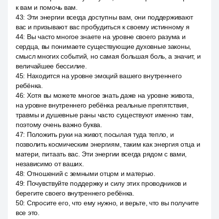
к вам и помочь вам.
43
:
Эти энергии всегда доступны вам, они поддерживают
вас и призывают вас пробудиться к своему истинному я
44
:
Вы часто многое знаете на уровне своего разума и
сердца, вы понимаете существующие духовные законы,
смысл многих событий, но самая большая боль, а значит, и
величайшее бессилие.
45
:
Находится на уровне эмоций вашего внутреннего
ребёнка.
46
:
Хотя вы можете многое знать даже на уровне живота,
на уровне внутреннего ребёнка реальные препятствия,
травмы и душевные раны часто существуют именно там,
поэтому очень важно буква.
47
:
Положить руки на живот, посылая туда тепло, и
позволить космическим энергиям, таким как энергия отца и
матери, питаать вас. Эти энергии всегда рядом с вами,
независимо от ваших.
48
:
Отношений с земными отцом и матерью.
49
:
Почувствуйте поддержку и силу этих проводников и
берегите своего внутреннего ребёнка.
50
:
Спросите его, что ему нужно, и верьте, что вы получите
все это.