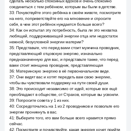
сделать несколько спокойных вдохов и очень спокойно
соединиться с тем ребёнком, которым вы были в детстве.
33
:
Почувствуйте этого ребёнка в своём животе, посмотрите
на него, поприветствуйте его на мгновение и спросите
себя, в чем этот ребёнок нуждается больше всего?
34
:
Как он испытал эту потребность, была ли это нехватка
любящей, поддерживающей энергии отца или недостаток
нежной, безусловной энергии материи?
35
:
Представьте, что перед вами стоит мужчина проводник,
представляющий отцовскую энергию, изначально
предназначенную для вас, и представьте также, что перед
вами стоит женщина проводник, представляющая
36
:
Материнскую энергию в её первоначальном виде.
37
:
Они видят вас и хотят передать вам свою энергию,
чтобы вы чувствовали поддержку на пути своей души.
38
:
Это происходит независимо от идей, которые все ещё
преобладают в обществе, от Страхов, которые вы усвоили.
39
:
Попросите совета у 1 из них.
40
:
Сосредоточьтесь на 1 из 2 проводников и позвольте его
энергии проникнуть в вас.
41
:
Выберите того, кто вам больше всего нравится прямо
сейчас.
42
:
Посмотрите и почувствуйте, какая энергия хочет прийти