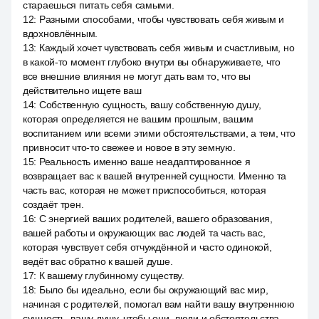
стараешься питать себя самыми.
12
:
Разными способами, чтобы чувствовать себя живым и
вдохновлённым.
13
:
Каждый хочет чувствовать себя живым и счастливым, но
в какой-то момент глубоко внутри вы обнаруживаете, что
все внешние влияния не могут дать вам то, что вы
действительно ищете ваш
14
:
Собственную сущность, вашу собственную душу,
которая определяется не вашим прошлым, вашим
воспитанием или всеми этими обстоятельствами, а тем, что
привносит что-то свежее и новое в эту земную.
15
:
Реальность именно ваше неадаптированное я
возвращает вас к вашей внутренней сущности. Именно та
часть вас, которая не может приспособиться, которая
создаёт трен.
16
:
С энергией ваших родителей, вашего образования,
вашей работы и окружающих вас людей та часть вас,
которая чувствует себя отчуждённой и часто одинокой,
ведёт вас обратно к вашей душе.
17
:
К вашему глубинному существу.
18
:
Было бы идеально, если бы окружающий вас мир,
начиная с родителей, помогал вам найти вашу внутреннюю
сущность, вашу душу, чтобы они, люди и обстоятельства