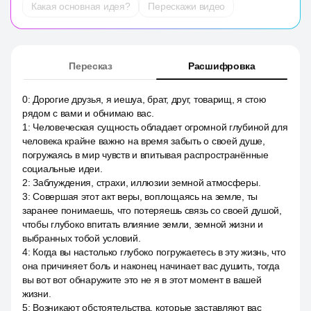
Какая основная идея?
Перескажи видео
Пересказ
Расшифровка
0
:
Дорогие друзья, я иешуа, брат, друг, товарищ, я стою
рядом с вами и обнимаю вас.
1
:
Человеческая сущность обладает огромной глубиной для
человека крайне важно на время забыть о своей душе,
погружаясь в мир чувств и впитывая распространённые
социальные идеи.
2
:
Заблуждения, страхи, иллюзии земной атмосферы.
3
:
Совершая этот акт веры, воплощаясь на земле, ты
заранее понимаешь, что потеряешь связь со своей душой,
чтобы глубоко впитать влияние земли, земной жизни и
выбранных тобой условий.
4
:
Когда вы настолько глубоко погружаетесь в эту жизнь, что
она причиняет боль и наконец начинает вас душить, тогда
вы вот вот обнаружите это не я в этот момент в вашей
жизни.
5
:
Возникают обстоятельства, которые заставляют вас