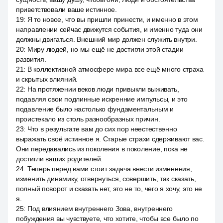
приветствовали ваше истинное.
19
:
Я то новое, что вы пришли принести, и именно в этом
направлении сейчас движутся события, и именно туда они
должны двигаться. Внешний мир должен служить внутри.
20
:
Миру людей, но мы ещё не достигли этой стадии
развития.
21
:
В коллективной атмосфере мира все ещё много страха
и скрытых влияний.
22
:
На протяжении веков люди привыкли выживать,
подавляя свои подлинные искренние импульсы, и это
подавление было настолько фундаментальным и
проистекало из столь разнообразных причин.
23
:
Что в результате вам до сих пор неестественно
выражать своё истинное я. Старые страхи сдерживают вас.
Они передавались из поколения в поколение, пока не
достигли ваших родителей.
24
:
Теперь перед вами стоит задача внести изменения,
изменить динамику, отвернуться, совершить, так сказать,
полный поворот и сказать нет, это не то, чего я хочу, это не
я.
25
:
Под влиянием внутреннего Зова, внутреннего
побуждения вы чувствуете, что хотите, чтобы все было по