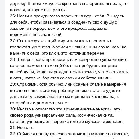
другому. В этом импульсе кроется ваша оригинальность, то
новое я, которое вы пришли.
26
:
Нести и прежде всего пережить внутри себя. Вы здесь
для себя, чтобы развиваться и соединить свою душу с
землёй, и посредством этого процесса создавать
перемены, посылать свой
27
:
Свет в окружающий мир и помогать проникать в
коллективную энергию земли с новым иным сознанием, но
начните с себя, это ключ, это источник перемен.
28
:
Теперь я хочу предложить вам конкретное упражнение,
которое поможет вам ещё больше пробудить энергию
вашей души, когда вы рождаетесь на земле, у вас есть мать
и отец, которые борются со своими собственными.
29
:
Страхами, хотя обычно у них самые благие намерения
по отношению к своему ребёнку, но им часто не удаётся
дать вам ту самую энергию материнства и отцовства, к
которой вы стремитесь, мате.
30
:
Инство и отцовство это архетипические энергии, это
своего рода универсальная сила, космическая сила,
которая удерживает творение вместе мужское и женское.
31
:
Начало.
32
:
Сейчас я прошу вас сосредоточить внимание на животе,