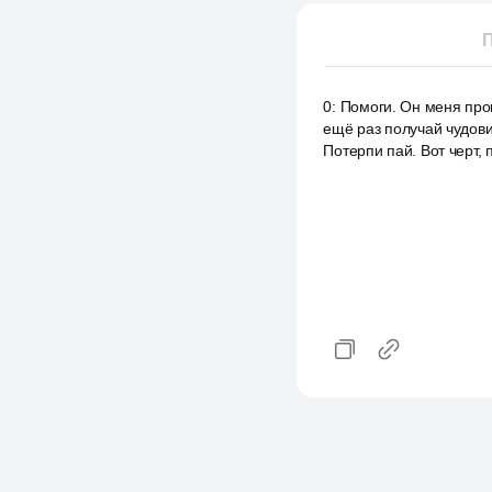
П
0
:
Помоги. Он меня прог
ещё раз получай чудовищ
Потерпи пай. Вот черт, 