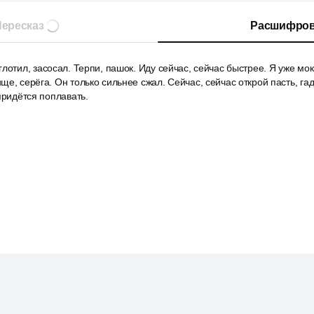
ересказ
Расшифров
лотил, засосал. Терпи, пашок. Иду сейчас, сейчас быстрее. Я уже мокн
е, серёга. Он только сильнее сжал. Сейчас, сейчас открой пасть, гад
придётся поплавать.