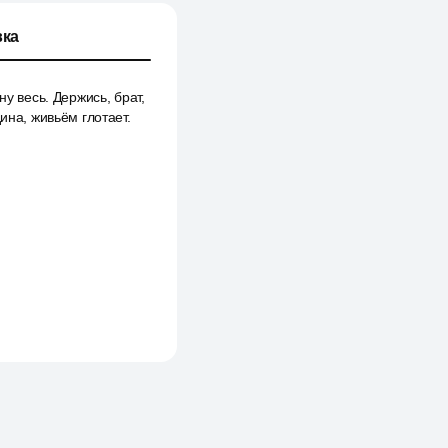
ка
у весь. Держись, брат,
ина, живьём глотает.