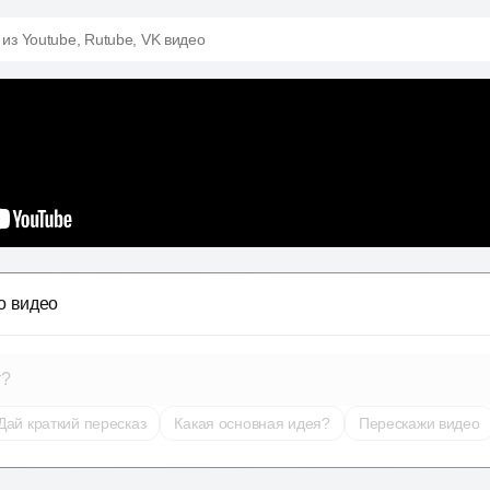
 из Youtube, Rutube, VK видео
о видео
т?
Дай краткий пересказ
Какая основная идея?
Перескажи видео