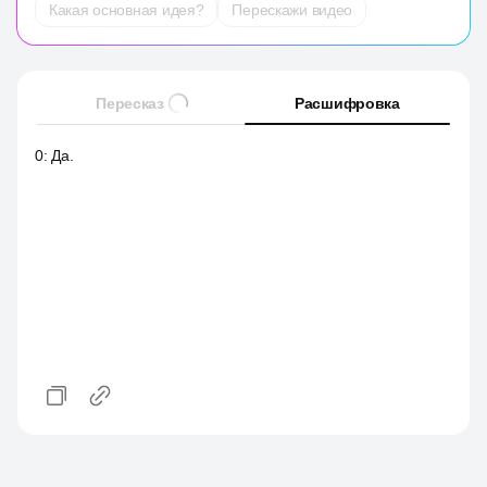
Какая основная идея?
Перескажи видео
Пересказ
Расшифровка
0
:
Да.