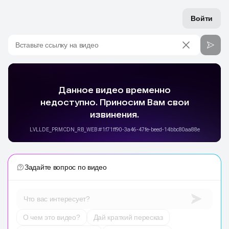
Войти
Вставьте ссылку на видео
Задайте вопрос по видео
Что вас интересует?
О чем это видео?
Дай краткий пересказ