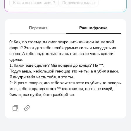
Какая основная идея?
Перескажи видео
Пересказ
Расшифровка
0
:
Как, по твоему, ты смог покрошить языкили на мелкий
фарш? Это я дал тебе необходимые силы и могу дать их
снова. А тебе надо только выполнить свою часть сделки
сделки.
1
:
Какой ещё сделки? Мы пойдём до конца? Не ***.
Подумаешь, небольшой геноцид это не ты, а я убил языки.
Я внутри тебя часть тебя, я это ты.
2
:
И раз я говорю, что тебе хочется всех их убить, то поверь
мне, тебе и правда этого *** как хочется, но ты не очкуй,
билли, все путём, батя разберётся.