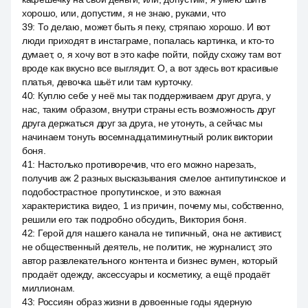
хорошо, или, допустим, я не знаю, руками, что
39
:
То делаю, может быть я пеку, стряпаю хорошо. И вот
люди приходят в инстаграме, попалась картинка, и кто-то
думает, о, я хочу вот в это кафе пойти, пойду схожу там вот
вроде как вкусно все выглядит. О, а вот здесь вот красивые
платья, девочка шьёт или там курточку.
40
:
Куплю себе у неё мы так поддерживаем друг друга, у
нас, таким образом, внутри страны есть возможность друг
друга держаться друг за друга, не утонуть, а сейчас мы
начинаем тонуть восемнадцатиминутный ролик виктории
боня.
41
:
Настолько противоречив, что его можно нарезать,
получив аж 2 разных высказывания смелое антипутинское и
подобострастное пропутинское, и это важная
характеристика видео, 1 из причин, почему мы, собственно,
решили его так подробно обсудить, Виктория боня.
42
:
Герой для нашего канала не типичный, она не активист,
не общественный деятель, не политик, не журналист, это
автор развлекательного контента и бизнес вумен, который
продаёт одежду, аксессуары и косметику, а ещё продаёт
миллионам.
43
:
Россиян образ жизни в довоенные годы ядерную