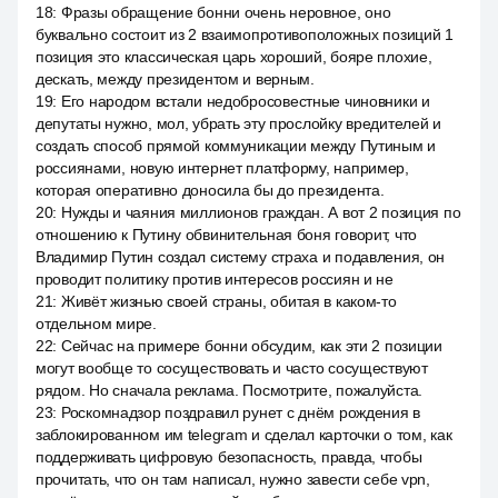
18
:
Фразы обращение бонни очень неровное, оно
буквально состоит из 2 взаимопротивоположных позиций 1
позиция это классическая царь хороший, бояре плохие,
дескать, между президентом и верным.
19
:
Его народом встали недобросовестные чиновники и
депутаты нужно, мол, убрать эту прослойку вредителей и
создать способ прямой коммуникации между Путиным и
россиянами, новую интернет платформу, например,
которая оперативно доносила бы до президента.
20
:
Нужды и чаяния миллионов граждан. А вот 2 позиция по
отношению к Путину обвинительная боня говорит, что
Владимир Путин создал систему страха и подавления, он
проводит политику против интересов россиян и не
21
:
Живёт жизнью своей страны, обитая в каком-то
отдельном мире.
22
:
Сейчас на примере бонни обсудим, как эти 2 позиции
могут вообще то сосуществовать и часто сосуществуют
рядом. Но сначала реклама. Посмотрите, пожалуйста.
23
:
Роскомнадзор поздравил рунет с днём рождения в
заблокированном им telegram и сделал карточки о том, как
поддерживать цифровую безопасность, правда, чтобы
прочитать, что он там написал, нужно завести себе vpn,