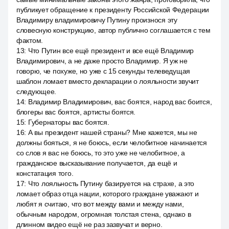
публикует обращение к президенту Российской Федерации
Владимиру владимировичу Путину произнося эту
словесную конструкцию, автор публично соглашается с тем
фактом.
13
:
Что Путин все ещё президент и все ещё Владимир
Владимирович, а не даже просто Владимир. Я уж не
говорю, че похуже, но уже с 15 секунды телеведущая
шаблон ломает вместо декларации о лояльности звучит
следующее.
14
:
Владимир Владимирович, вас боятся, народ вас боится,
блогеры вас боятся, артисты боятся.
15
:
Губернаторы вас боятся.
16
:
А вы президент нашей страны? Мне кажется, мы не
должны бояться, я не боюсь, если челобитное начинается
со слов я вас не боюсь, то это уже не челобитное, а
гражданское высказывание получается, да ещё и
констатация того.
17
:
Что лояльность Путину базируется на страхе, а это
ломает образ отца нации, которого граждане уважают и
любят я считаю, что вот между вами и между нами,
обычным народом, огромная толстая стена, однако в
длинном видео ещё не раз зазвучат и верно.