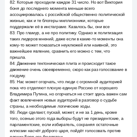
82
:
Которые проходили каждое 31 число. Но вот Виктория
боня до последнего момента меньше всего
ассоциировалась с российской общественно политической
жизнью, как и те блогеры миллионники, которые
поддержали её в инстаграме. Казалось бы, они все
83
:
Про гламур, а не про политику. Однако ж политизация
таких лидеров мнений, даже если в какие-то моменты она
кому-то может показаться неуклюжей или наивной, это
важнейшее явление, сравнить его можно с тем, что
пришла.
84
:
Движение тектоническая плита и происходит такое
движение очень своевременно, скоро как раз голосование в
госдуму.
85
:
Нас может огорчать, что люди с огромной аудиторией
пока что отделяют плохую единую Россию от хорошего
Владимира Путина, но огорчаться не стоит здесь важен сам
факт вовлечения новых аудиторий в разговор о судьбе
страны, а необходимые логические ходы.
86
:
Люди сделают, пускай, может, и не за 1 день, кроме
того, осенью этого года выборы будут не президентские, а
парламентские, если избиратель, сохраняя остаточные
иллюзии насчёт доброго царя, пойдёт голосовать против
плохих Бояр его бюллетень.