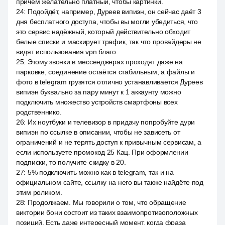
причём желательно платный, чтобы картинки.
24
:
Подойдёт, например, Дуреев випиэн, он сейчас даёт 3
дня бесплатного доступа, чтобы вы могли убедиться, что
это сервис надёжный, который действительно обходит
белые списки и маскирует трафик, так что провайдеры не
видят использования vpn благо.
25
:
Этому звонки в мессенджерах проходят даже на
парковке, соединение остаётся стабильным, а файлы и
фото в telegram грузятся отлично устанавливается Дуреев
випиэн буквально за пару минут к 1 аккаунту можно
подключить множество устройств смартфоны всех
родственнико.
26
:
Их ноутбуки и телевизор в придачу попробуйте дури
випиэн по ссылке в описании, чтобы не зависеть от
ограничений и не терять доступ к привычным сервисам, а
если используете промокод 25 Кац. При оформлении
подписки, то получите скидку в 20.
27
:
5% подключить можно как в telegram, так и на
официальном сайте, ссылку на него вы также найдёте под
этим роликом.
28
:
Продолжаем. Мы говорили о том, что обращение
виктории бони состоит из таких взаимопротивоположных
позиций. Есть даже интересный момент, когда фраза