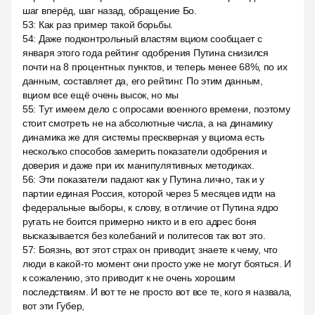
шаг вперёд, шаг назад, обращение Бо.
53
:
Как раз пример такой борьбы.
54
:
Даже подконтрольный властям вциом сообщает с
января этого года рейтинг одобрения Путина снизился
почти на 8 процентных пунктов, и теперь менее 68%, по их
данным, составляет да, его рейтинг. По этим данным,
вциом все ещё очень высок, но мы
55
:
Тут имеем дело с опросами военного времени, поэтому
стоит смотреть не на абсолютные числа, а на динамику
динамика же для системы прескверная у вциома есть
несколько способов замерить показатели одобрения и
доверия и даже при их манипулятивных методиках.
56
:
Эти показатели падают как у Путина лично, так и у
партии единая Россия, которой через 5 месяцев идти на
федеральные выборы, к слову, в отличие от Путина ядро
ругать не боится примерно никто и в его адрес боня
высказывается без колебаний и политесов так вот это.
57
:
Боязнь, вот этот страх он приводит, знаете к чему, что
люди в какой-то момент они просто уже не могут бояться. И
к сожалению, это приводит к не очень хорошим
последствиям. И вот те не просто вот все те, кого я назвала,
вот эти Губер,