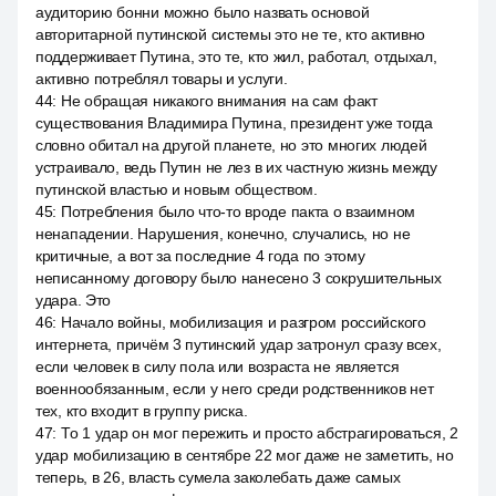
аудиторию бонни можно было назвать основой
авторитарной путинской системы это не те, кто активно
поддерживает Путина, это те, кто жил, работал, отдыхал,
активно потреблял товары и услуги.
44
:
Не обращая никакого внимания на сам факт
существования Владимира Путина, президент уже тогда
словно обитал на другой планете, но это многих людей
устраивало, ведь Путин не лез в их частную жизнь между
путинской властью и новым обществом.
45
:
Потребления было что-то вроде пакта о взаимном
ненападении. Нарушения, конечно, случались, но не
критичные, а вот за последние 4 года по этому
неписанному договору было нанесено 3 сокрушительных
удара. Это
46
:
Начало войны, мобилизация и разгром российского
интернета, причём 3 путинский удар затронул сразу всех,
если человек в силу пола или возраста не является
военнообязанным, если у него среди родственников нет
тех, кто входит в группу риска.
47
:
То 1 удар он мог пережить и просто абстрагироваться, 2
удар мобилизацию в сентябре 22 мог даже не заметить, но
теперь, в 26, власть сумела заколебать даже самых