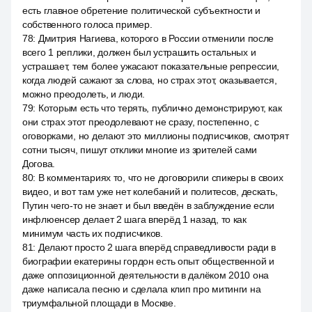
есть главное обретение политической субъектности и
собственного голоса пример.
78
:
Дмитрия Нагиева, которого в России отменили после
всего 1 реплики, должен был устрашить остальных и
устрашает, тем более ужасают показательные репрессии,
когда людей сажают за слова, но страх этот, оказывается,
можно преодолеть, и люди.
79
:
Которым есть что терять, публично демонстрируют, как
они страх этот преодолевают не сразу, постепенно, с
оговорками, но делают это миллионы подписчиков, смотрят
сотни тысяч, пишут отклики многие из зрителей сами
Догова.
80
:
В комментариях то, что не договорили спикеры в своих
видео, и вот там уже нет колебаний и политесов, дескать,
Путин чего-то не знает и был введён в заблуждение если
инфлюенсер делает 2 шага вперёд 1 назад, то как
минимум часть их подписчиков.
81
:
Делают просто 2 шага вперёд справедливости ради в
биографии екатерины гордон есть опыт общественной и
даже оппозиционной деятельности в далёком 2010 она
даже написала песню и сделала клип про митинги на
триумфальной площади в Москве.