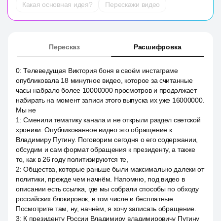
Какая основная идея?
Перескажи видео
Пересказ
Расшифровка
0
:
Телеведущая Виктория боня в своём инстаграме
опубликовала 18 минутное видео, которое за считанные
часы набрало более 10000000 просмотров и продолжает
набирать на момент записи этого выпуска их уже 16000000.
Мы не
1
:
Сменили тематику канала и не открыли раздел светской
хроники. Опубликованное видео это обращение к
Владимиру Путину. Поговорим сегодня о его содержании,
обсудим и сам формат обращения к президенту, а также
то, как в 26 году политизируются те,
2
:
Общества, которые раньше были максимально далеки от
политики, прежде чем начнём. Напомню, под видео в
описании есть ссылка, где мы собрали способы по обходу
российских блокировок, в том числе и бесплатные.
Посмотрите там, ну, начнём, я хочу записать обращение.
3
:
К президенту России Владимиру владимировичу Путину