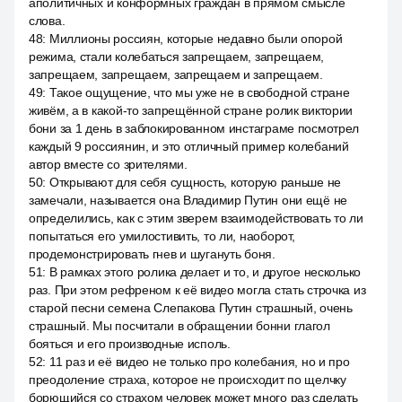
аполитичных и конформных граждан в прямом смысле
слова.
48
:
Миллионы россиян, которые недавно были опорой
режима, стали колебаться запрещаем, запрещаем,
запрещаем, запрещаем, запрещаем и запрещаем.
49
:
Такое ощущение, что мы уже не в свободной стране
живём, а в какой-то запрещённой стране ролик виктории
бони за 1 день в заблокированном инстаграме посмотрел
каждый 9 россиянин, и это отличный пример колебаний
автор вместе со зрителями.
50
:
Открывают для себя сущность, которую раньше не
замечали, называется она Владимир Путин они ещё не
определились, как с этим зверем взаимодействовать то ли
попытаться его умилостивить, то ли, наоборот,
продемонстрировать гнев и шугануть боня.
51
:
В рамках этого ролика делает и то, и другое несколько
раз. При этом рефреном к её видео могла стать строчка из
старой песни семена Слепакова Путин страшный, очень
страшный. Мы посчитали в обращении бонни глагол
бояться и его производные исполь.
52
:
11 раз и её видео не только про колебания, но и про
преодоление страха, которое не происходит по щелчку
борющийся со страхом человек может много раз сделать