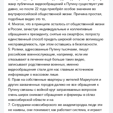
жанр публичных видеообращений к Путину существует уже
давно, но после 22 года приобрёл особое значение во
внутрироссийской общественной жизни. Причина простая,
подобные видео это то,
4
:
Многое, что в принципе осталось от общественной жизни
в России, зачастую индивидуальные и коллективные
обращения к президенту, снятые на смартфон, попросту
единственный способ придать широкой огласке вопиющую
несправедливость, при этом оставшись в безопасности.
5
:
Ролики, адресованные Путину тысячами, пишут
российские военнослужащие, например, если им
отказывают в лечении ещё больше таких видео,
записывают родственники военных, именно
видеообращения стали для нас главным источником
информации о массовом лише.
6
:
Прав на собственные квартиры у жителей Мариуполя и
других захваченных городов далеко не все обращения к
Путину связаны с войной круг затрагиваемых вопросов
очень широк снимают обращения и фермеры в сёлах
новосибирской области и на
7
:
Сотрудники новосибирского же академгородка люди эти
не наивны, они понимают, как работает система, и играют