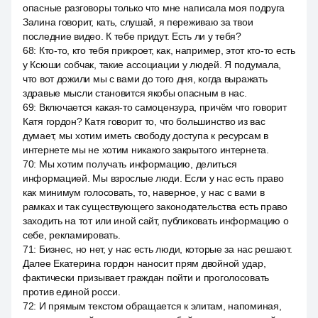
опасные разговоры только что мне написала моя подруга
Залина говорит, кать, слушай, я переживаю за твои
последние видео. К тебе придут. Есть ли у тебя?
68
:
Кто-то, кто тебя прикроет, как, например, этот кто-то есть
у Ксюши собчак, такие ассоциации у людей. Я подумала,
что вот дожили мы с вами до того дня, когда выражать
здравые мысли становится якобы опасным в нас.
69
:
Включается какая-то самоцензура, причём что говорит
Катя гордон? Катя говорит то, что большинство из вас
думает, мы хотим иметь свободу доступа к ресурсам в
интернете мы не хотим никакого закрытого интернета.
70
:
Мы хотим получать информацию, делиться
информацией. Мы взрослые люди. Если у нас есть право
как минимум голосовать, то, наверное, у нас с вами в
рамках и так существующего законодательства есть право
заходить на тот или иной сайт, публиковать информацию о
себе, рекламировать.
71
:
Бизнес, но нет, у нас есть люди, которые за нас решают.
Далее Екатерина гордон наносит прям двойной удар,
фактически призывает граждан пойти и проголосовать
против единой росси.
72
:
И прямым текстом обращается к элитам, напоминая,