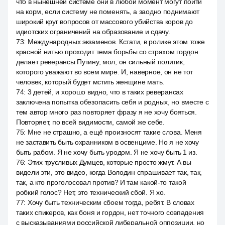
что в нынешней системе они в любой момент могут пойти
на корм, если систему не поменять, а заодно поднимают
широкий круг вопросов от массового убийства коров до
идиотских ограничений на образование и сдачу.
73
:
Международных экзаменов. Кстати, в ролике этом тоже
красной нитью проходит тема борьбы со страхом гордон
делает реверансы Путину, мол, он сильный политик,
которого уважают во всем мире. И, наверное, он не тот
человек, который будет мстить женщине мать.
74
:
3 детей, и хорошо видно, что в таких реверансах
заключена попытка обезопасить себя и родных, но вместе с
тем автор много раз повторяет фразу я не хочу бояться.
Повторяет, по всей видимости, самой же себе.
75
:
Мне не страшно, а ещё произносят такие слова. Меня
не заставить быть охранником в освенциме. Но я не хочу
быть рабом. Я не хочу быть уродом. Я не хочу быть 1 из.
76
:
Этих трусливых Думцев, которые просто жмут. А вы
видели эти, это видео, когда Володин спрашивает так, так,
так, а кто проголосовал против? И там какой-то такой
робкий голос? Нет, это технический сбой. Я хо.
77
:
Хочу быть техническим сбоем тогда, ребят. В словах
таких спикеров, как боня и гордон, нет точного совпадения
с высказываниями российской либеральной оппозиции, но