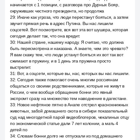
начинается с 1 позиции, с разговора про Дурных Бояр,
окруживших честного президента, но продолжа
29
:
Иначе как угроза, что люди перестанут бояться, а затем
звучит прямая речь в адрес Путина. Вы нас лишили
соцсетей. Вот посмотрите, вся вот эта вот шушера, которая
сегодня делает так, что она вредит.
30
:
Нашей стране, нашему народу. Я считаю, что должна
быть пересмотрена и наказана. А знаете, чем это чревато?
Я вам скажу тем, что люди устанут бояться их вот так вот
сжимают в пружину, и в 1 день эта пружина просто
выстрелит.
31
:
Вот, а соцсети, которые вы, нас, которых вы нас лишили.
32
:
Сегодня также помогают очень многим россиянам
общаться со своими родственниками, которые не живут в
России, о чем вообще обращение бонни это явный
экспромт сразу на множество тем наводнение в дагестане.
33
:
Новое нефтяное пятно в Анапе отстрел краснокнижных
животных, забой домашнего скота в сибири показательный
суд над многодетной парой видеоблогеров, чекалиных отцу
по экономической статье дали 7 лет колонии, а мать 4
детей по
34
:
Словам бонни долго не отпускали из под домашнего