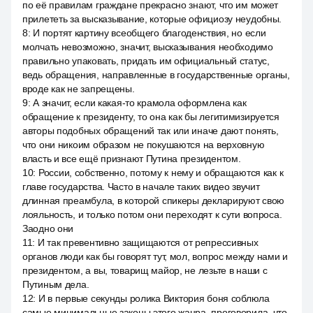
по её правилам граждане прекрасно знают, что им может
прилететь за высказывание, которые официозу неудобны.
8
:
И портят картину всеобщего благоденствия, но если
молчать невозможно, значит, высказывания необходимо
правильно упаковать, придать им официальный статус,
ведь обращения, направленные в государственные органы,
вроде как не запрещены.
9
:
А значит, если какая-то крамола оформлена как
обращение к президенту, то она как бы легитимизируется
авторы подобных обращений так или иначе дают понять,
что они никоим образом не покушаются на верховную
власть и все ещё признают Путина президентом.
10
:
России, собственно, потому к нему и обращаются как к
главе государства. Часто в начале таких видео звучит
длинная преамбула, в которой спикеры декларируют свою
лояльность, и только потом они переходят к сути вопроса.
Заодно они
11
:
И так превентивно защищаются от репрессивных
органов люди как бы говорят тут, мол, вопрос между нами и
президентом, а вы, товарищ майор, не лезьте в наши с
Путиным дела.
12
:
И в первые секунды ролика Виктория боня соблюла
самые минимальные законы этого жанра, проговорила, что