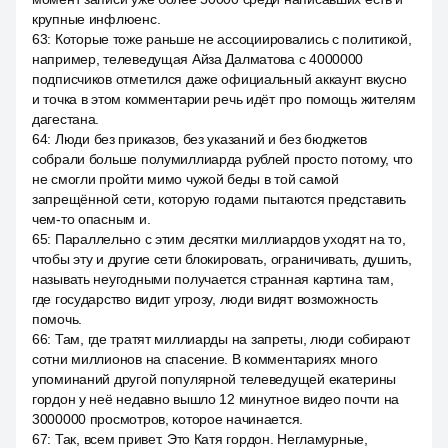
крупные инфлюенс.
63
:
Которые тоже раньше не ассоциировались с политикой,
например, телеведущая Айза Далматова с 4000000
подписчиков отметился даже официальный аккаунт вкусно
и точка в этом комментарии речь идёт про помощь жителям
дагестана.
64
:
Люди без приказов, без указаний и без бюджетов
собрали больше полумиллиарда рублей просто потому, что
не смогли пройти мимо чужой беды в той самой
запрещённой сети, которую годами пытаются представить
чем-то опасным и.
65
:
Параллельно с этим десятки миллиардов уходят на то,
чтобы эту и другие сети блокировать, ограничивать, душить,
называть неугодными получается странная картина там,
где государство видит угрозу, люди видят возможность
помочь.
66
:
Там, где тратят миллиарды на запреты, люди собирают
сотни миллионов на спасение. В комментариях много
упоминаний другой популярной телеведущей екатерины
гордон у неё недавно вышло 12 минутное видео почти на
3000000 просмотров, которое начинается.
67
:
Так, всем привет. Это Катя гордон. Негламурные,