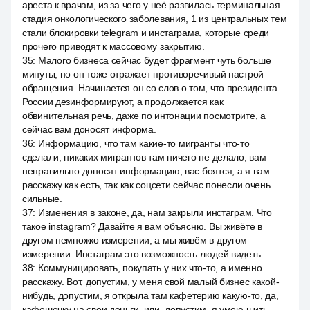
ареста к врачам, из за чего у неё развилась терминальная
стадия онкологического заболевания, 1 из центральных тем
стали блокировки telegram и инстаграма, которые среди
прочего приводят к массовому закрытию.
35
:
Малого бизнеса сейчас будет фрагмент чуть больше
минуты, но он тоже отражает противоречивый настрой
обращения. Начинается он со слов о том, что президента
России дезинформируют, а продолжается как
обвинительная речь, даже по интонации посмотрите, а
сейчас вам доносят информа.
36
:
Информацию, что там какие-то мигранты что-то
сделали, никаких мигрантов там ничего не делало, вам
неправильно доносят информацию, вас боятся, а я вам
расскажу как есть, так как соцсети сейчас понесли очень
сильные.
37
:
Изменения в законе, да, нам закрыли инстаграм. Что
такое instagram? Давайте я вам объясню. Вы живёте в
другом немножко измерении, а мы живём в другом
измерении. Инстаграм это возможность людей видеть.
38
:
Коммуницировать, покупать у них что-то, а именно
расскажу. Вот, допустим, у меня свой малый бизнес какой-
нибудь, допустим, я открыла там кафетерию какую-то, да,
кафешечку на свои деньги, или, допустим, я умею шить