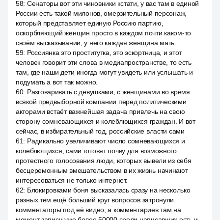
58
:
Сенаторы вот эти чиновники кстати, у вас там в единой
России есть такой милонов, омерзительный персонаж,
который представляет единую Россию партию,
оскорбляющий женщин просто в каждом почти каком-то
своём высказывании, у него каждая женщина мать.
59
:
Россиянка это проститутка, это эскортница, и этот
человек говорит эти слова в медиапространстве, то есть
там, где наши дети иногда могут увидеть или услышать и
подумать а вот так можно.
60
:
Разговаривать с девушками, с женщинами во время
всякой предвыборной компании перед политическими
акторами встаёт важнейшая задача привлечь на свою
сторону сомневающихся и колеблющихся граждан. И вот
сейчас, в избирательный год, российские власти сами
61
:
Радикально увеличивают число сомневающихся и
колеблющихся, сами готовят почву для возможного
протестного голосования люди, которых вывели из себя
бесцеремонным вмешательством в их жизнь начинают
интересоваться не только интернет.
62
:
Блокировками боня высказалась сразу на несколько
разных тем ещё больший круг вопросов затронули
комментаторы под её видео, а комментариев там на
момент записи уже более 50000 среди написавших есть и