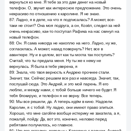
вернуться ко мне. Я тебе за это дам денег на новый
телефон. О, звучит как интересное предложение. Это очень
некрасиво по отношению к каролине. Я не знаю.
87
:
Ладно, я в деле, на что я подписалась? А может, все-
таки не стоит? Она моя подруга, а он, Козёл, следил за ней
очень некрасиво, как-то поступал Рафика на нас скинул на
новый телефон.
88
:
Он. Я сама никогда не накоплю на него. Ладно, ну же,
согласилась. А может, назад повернуть? Нет, все в
авантюре. Ну и в целом, вот как ты могла так поступить?
Считай, что ты предала меня. Ну ты же к нему не
вернулась. Я была в тебе уверена, я
89
:
Знала, что твоя верность к Андрею прочнее стали.
Значит, так. Сейчас решаем все раз и навсегда. Значит, так,
послушай сюда. Это Андрей, и это мой парень. Я его
люблю, и между нами, с тобой больше ничего не будет. Я
тебя блокирую, и телефон я не верну. Все теперь.
90
:
Мы все решили, да. А теперь идём в кино. Надоели.
Каролин, я с тобой. Ну ладно, они имеют право злиться.
Хорошо, что мне caroline вообще истерику не закатила, а я,
пожалуй, пойду. Да, вот это, конечно, неловко перед
ребятами получилось, но главное.
91
:
Что все остались довольны. Каролина с парнем, Андрей