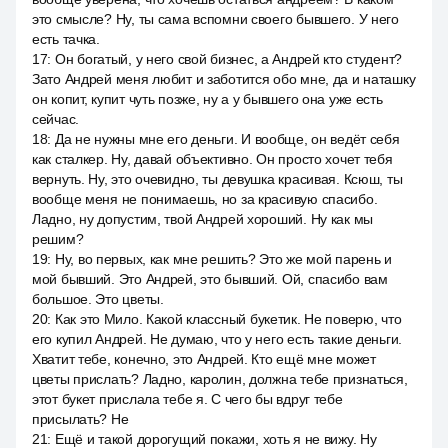
это смысле? Ну, ты сама вспомни своего бывшего. У него
есть тачка.
17
:
Он богатый, у него свой бизнес, а Андрей кто студент?
Зато Андрей меня любит и заботится обо мне, да и наташку
он копит, купит чуть позже, ну а у бывшего она уже есть
сейчас.
18
:
Да не нужны мне его деньги. И вообще, он ведёт себя
как сталкер. Ну, давай объективно. Он просто хочет тебя
вернуть. Ну, это очевидно, ты девушка красивая. Ксюш, ты
вообще меня не понимаешь, но за красивую спасибо.
Ладно, ну допустим, твой Андрей хороший. Ну как мы
решим?
19
:
Ну, во первых, как мне решить? Это же мой парень и
мой бывший. Это Андрей, это бывший. Ой, спасибо вам
большое. Это цветы.
20
:
Как это Мило. Какой классный букетик. Не поверю, что
его купил Андрей. Не думаю, что у него есть такие деньги.
Хватит тебе, конечно, это Андрей. Кто ещё мне может
цветы прислать? Ладно, каролин, должна тебе признаться,
этот букет прислала тебе я. С чего бы вдруг тебе
присылать? Не
21
:
Ещё и такой дорогущий покажи, хоть я не вижу. Ну