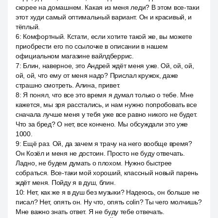
скорее на домашнем. Какая из меня леди? В этом все-таки
этот худи самый оптимальный вариант. Он и красивый, и
тёплый.
6
:
Комфортный. Кстати, если хотите такой же, вы можете
приобрести его по ссылочке в описании в нашем
официальном магазине вайлдберрис.
7
:
Блин, наверное, это Андрей ждёт меня уже. Ой, ой, ой,
ой, ой, что ему от меня надо? Прислал кружок, даже
страшно смотреть. Алина, привет.
8
:
Я понял, что все это время я думал только о тебе. Мне
кажется, мы зря расстались, и нам нужно попробовать все
сначала лучше меня у тебя уже все равно никого не будет.
Что за бред? О нет, все кончено. Мы обсуждали это уже
1000.
9
:
Ещё раз. Ой, да зачем я трачу на него вообще время?
Он Козёл и меня не достоин. Просто не буду отвечать.
Ладно, не будем думать о плохом. Нужно быстрее
собраться. Все-таки мой хороший, классный новый парень
ждёт меня. Пойду я в душ, блин.
10
:
Нет, как же я в душ без музыки? Надеюсь, он больше не
писал? Нет, опять он. Ну что, опять colin? Ты чего молчишь?
Мне важно знать ответ. Я не буду тебе отвечать.