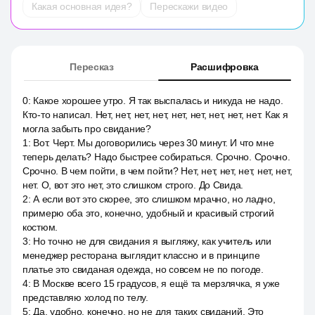
Какая основная идея?
Перескажи видео
Пересказ
Расшифровка
0
:
Какое хорошее утро. Я так выспалась и никуда не надо.
Кто-то написал. Нет, нет, нет, нет, нет, нет, нет, нет, нет. Как я
могла забыть про свидание?
1
:
Вот. Черт. Мы договорились через 30 минут. И что мне
теперь делать? Надо быстрее собираться. Срочно. Срочно.
Срочно. В чем пойти, в чем пойти? Нет, нет, нет, нет, нет, нет,
нет. О, вот это нет, это слишком строго. До Свида.
2
:
А если вот это скорее, это слишком мрачно, но ладно,
примерю оба это, конечно, удобный и красивый строгий
костюм.
3
:
Но точно не для свидания я выгляжу, как учитель или
менеджер ресторана выглядит классно и в принципе
платье это свиданая одежда, но совсем не по погоде.
4
:
В Москве всего 15 градусов, я ещё та мерзлячка, я уже
представляю холод по телу.
5
:
Да, удобно, конечно, но не для таких свиданий. Это