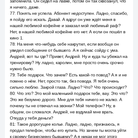
запомнила. Он сидел на лавке, потом он так сквозанул, что
я ничего, даже.
77
:
Понять не успела. Абонент недоступен. Ладно, спасибо,
я пойду его искать. Давай. А вдруг он уже ждёт меня в
нашей любимой кофейне и заказал мой любимый раф?
Нет, в нашей любимой кофейне его нет. А если он пошёл в
кино 1.
78
:
На меня что-нибудь себе накрутил, если вообще он
увидел сообщение от бывшего. А я сейчас сойду с ума.
Андрей, вот ты где? Привет, Андрей. Ну и куда ты убежал на
тренировку? Ну ладно, каролин, мне просто очень срочно
нужно было.
79
:
Тебе подарок. Что зачем? Есть какой-то повод? А я и не
помню о нём. Нет, просто так, без повода. Я тебя очень
сильно люблю. Закрой глаза. Ладно? Что? Что происходит?
80
:
Что это? Это мой маленький подарок тебе, вау. Это что?
Это же безумно дорого. Мне для тебя ничего не жалко. А
почему ты не отвечал на звонки? Мой телефон? Ну, в
общем, он сломался. Андрей, не вздумай мне врать.
Откуда у тебя деньги?
81
:
Такое дорогущее колье. Ладно, ладно, признаюсь, я
продал телефон, чтобы его купить. Но зачем ты могла уйти
к своему бизнесмену бывшему? А я никак не мог этого