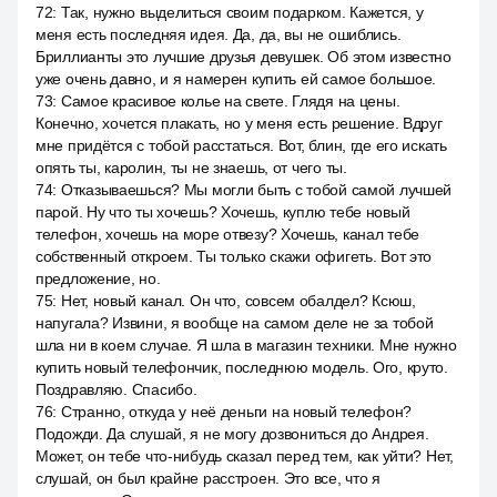
72
:
Так, нужно выделиться своим подарком. Кажется, у
меня есть последняя идея. Да, да, вы не ошиблись.
Бриллианты это лучшие друзья девушек. Об этом известно
уже очень давно, и я намерен купить ей самое большое.
73
:
Самое красивое колье на свете. Глядя на цены.
Конечно, хочется плакать, но у меня есть решение. Вдруг
мне придётся с тобой расстаться. Вот, блин, где его искать
опять ты, каролин, ты не знаешь, от чего ты.
74
:
Отказываешься? Мы могли быть с тобой самой лучшей
парой. Ну что ты хочешь? Хочешь, куплю тебе новый
телефон, хочешь на море отвезу? Хочешь, канал тебе
собственный откроем. Ты только скажи офигеть. Вот это
предложение, но.
75
:
Нет, новый канал. Он что, совсем обалдел? Ксюш,
напугала? Извини, я вообще на самом деле не за тобой
шла ни в коем случае. Я шла в магазин техники. Мне нужно
купить новый телефончик, последнюю модель. Ого, круто.
Поздравляю. Спасибо.
76
:
Странно, откуда у неё деньги на новый телефон?
Подожди. Да слушай, я не могу дозвониться до Андрея.
Может, он тебе что-нибудь сказал перед тем, как уйти? Нет,
слушай, он был крайне расстроен. Это все, что я