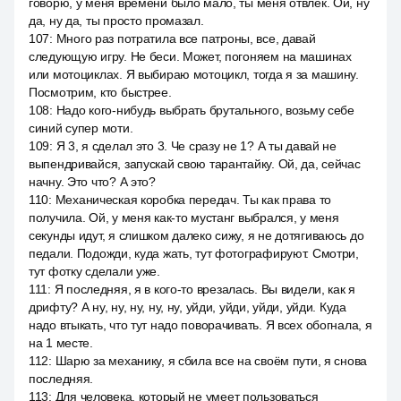
говорю, у меня времени было мало, ты меня отвлёк. Ой, ну
да, ну да, ты просто промазал.
107
:
Много раз потратила все патроны, все, давай
следующую игру. Не беси. Может, погоняем на машинах
или мотоциклах. Я выбираю мотоцикл, тогда я за машину.
Посмотрим, кто быстрее.
108
:
Надо кого-нибудь выбрать брутального, возьму себе
синий супер моти.
109
:
Я 3, я сделал это 3. Че сразу не 1? А ты давай не
выпендривайся, запускай свою тарантайку. Ой, да, сейчас
начну. Это что? А это?
110
:
Механическая коробка передач. Ты как права то
получила. Ой, у меня как-то мустанг выбрался, у меня
секунды идут, я слишком далеко сижу, я не дотягиваюсь до
педали. Подожди, куда жать, тут фотографируют. Смотри,
тут фотку сделали уже.
111
:
Я последняя, я в кого-то врезалась. Вы видели, как я
дрифту? А ну, ну, ну, ну, ну, уйди, уйди, уйди, уйди. Куда
надо втыкать, что тут надо поворачивать. Я всех обогнала, я
на 1 месте.
112
:
Шарю за механику, я сбила все на своём пути, я снова
последняя.
113
:
Для человека, который не умеет пользоваться