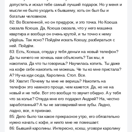
допустить и искал тебе самый лучший подарок. Но у меня и
мысли не было уходить к бывшему, хоть он был бы и
богатым человеком.
82
:
Во Вселенной, но он придурок, и это точка. Но Ксюша
сказала Ксюша. Да, Ксюша сказала, что у него машина
квартира и вообще он очень крутой, и ты точно к нему
уйдёшь. Так ясно? Пойдём искать Ксюшу, разбираться с
ней. Пойдём.
83
:
Есть, Ксюша, откуда у тебя деньги на новый телефон?
Да ты ничего не хочешь нам объяснить? Так мы, я
накопила. Да что ты говоришь? Научилась копить. Ты даже
на кофе себе накопить не можешь. Че ты ко мне пристала?
А? Ну-ка иди сюда, Каролина. Стоп. Все.
84
:
Хватит. Почему ты мне не веришь? Накопить на
телефон это намного проще, чем кажется. Да, но не на
новый и не тебе. Вот это вообще то звучит обидно. А у тебя
что за колье? Откуда мне его подарил Андрей? На, честно
заработанный? А ты не заговаривай мне зубы. Ладно,
ладно, все, я признаю.
85
:
Дело было так какое прекрасное утро, его обязательно
нужно начать с кофе, и никто мне не помешает.
86
:
Бывшей каролины. Интересно, ксюш, уговори каролину