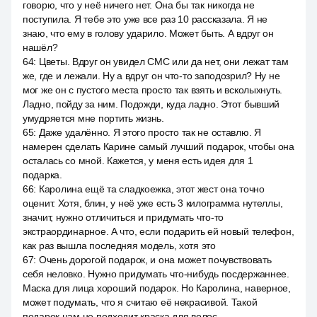
говорю, что у неё ничего нет. Она бы так никогда не
поступила. Я тебе это уже все раз 10 рассказала. Я не
знаю, что ему в голову ударило. Может быть. А вдруг он
нашёл?
64
:
Цветы. Вдруг он увидел СМС или да нет, они лежат там
же, где и лежали. Ну а вдруг он что-то заподозрил? Ну не
мог же он с пустого места просто так взять и всколыхнуть.
Ладно, пойду за ним. Подожди, куда ладно. Этот бывший
умудряется мне портить жизнь.
65
:
Даже удалённо. Я этого просто так не оставлю. Я
намерен сделать Карине самый лучший подарок, чтобы она
осталась со мной. Кажется, у меня есть идея для 1
подарка.
66
:
Каролина ещё та сладкоежка, этот жест она точно
оценит. Хотя, блин, у неё уже есть 3 килограмма нутеллы,
значит, нужно отличиться и придумать что-то
экстраординарное. А что, если подарить ей новый телефон,
как раз вышла последняя модель, хотя это
67
:
Очень дорогой подарок, и она может почувствовать
себя неловко. Нужно придумать что-нибудь посдержаннее.
Маска для лица хороший подарок. Но Каролина, наверное,
может подумать, что я считаю её некрасивой. Такой
подарок нам не подходит краска для волос.