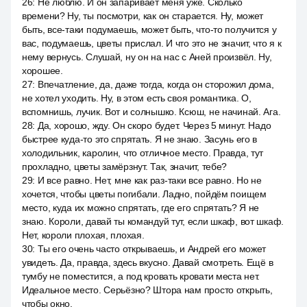
26
:
Не люблю. И он запаривает меня уже. Сколько
времени? Ну, ты посмотри, как он старается. Ну, может
быть, все-таки подумаешь, может быть, что-то получится у
вас, подумаешь, цветы прислал. И что это не значит, что я к
нему вернусь. Слушай, ну он на нас с Аней произвёл. Ну,
хорошее.
27
:
Впечатление, да, даже тогда, когда он сторожил дома,
не хотел уходить. Ну, в этом есть своя романтика. О,
вспомнишь, лучик. Вот и солнышко. Ксюш, не начинай. Ага.
28
:
Да, хорошо, жду. Он скоро будет. Через 5 минут. Надо
быстрее куда-то это спрятать. Я не знаю. Засунь его в
холодильник, каролин, что отличное место. Правда, тут
прохладно, цветы замёрзнут. Так, значит, тебе?
29
:
И все равно. Нет, мне как раз-таки все равно. Но не
хочется, чтобы цветы погибали. Ладно, пойдём поищем
место, куда их можно спрятать, где его спрятать? Я не
знаю. Короли, давай ты командуй тут, если шкаф, вот шкаф.
Нет, короли плохая, плохая.
30
:
Ты его очень часто открываешь, и Андрей его может
увидеть. Да, правда, здесь вкусно. Давай смотреть. Ещё в
тумбу не поместится, а под кровать кровати места нет.
Идеальное место. Серьёзно? Штора нам просто открыть,
чтобы окно.