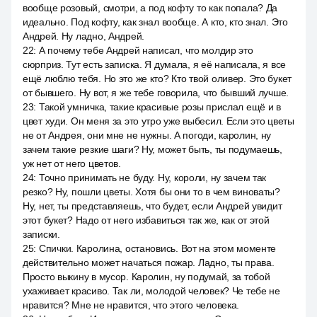
вообще розовый, смотри, а под кофту то как попала? Да
идеально. Под кофту, как знал вообще. А кто, кто знал. Это
Андрей. Ну ладно, Андрей.
22
:
А почему тебе Андрей написал, что молдир это
сюрприз. Тут есть записка. Я думала, я её написала, я все
ещё люблю тебя. Но это же кто? Кто твой оливер. Это букет
от бывшего. Ну вот, я же тебе говорила, что бывший лучше.
23
:
Такой умничка, такие красивые розы прислал ещё и в
цвет худи. Он меня за это утро уже выбесил. Если это цветы
не от Андрея, они мне не нужны. А погоди, каролин, ну
зачем такие резкие шаги? Ну, может быть, ты подумаешь,
уж нет от него цветов.
24
:
Точно принимать не буду. Ну, короли, ну зачем так
резко? Ну, пошли цветы. Хотя бы они то в чем виноваты?
Ну, нет, ты представляешь, что будет, если Андрей увидит
этот букет? Надо от него избавиться так же, как от этой
записки.
25
:
Спички. Каролина, остановись. Вот на этом моменте
действительно может начаться пожар. Ладно, ты права.
Просто выкину в мусор. Каролин, ну подумай, за тобой
ухаживает красиво. Так ли, молодой человек? Че тебе не
нравится? Мне не нравится, что этого человека.