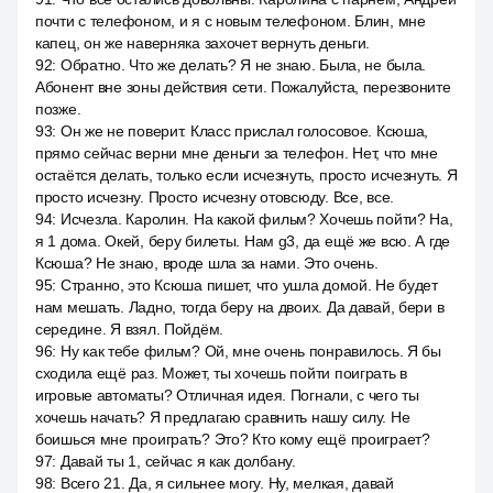
почти с телефоном, и я с новым телефоном. Блин, мне
капец, он же наверняка захочет вернуть деньги.
92
:
Обратно. Что же делать? Я не знаю. Была, не была.
Абонент вне зоны действия сети. Пожалуйста, перезвоните
позже.
93
:
Он же не поверит. Класс прислал голосовое. Ксюша,
прямо сейчас верни мне деньги за телефон. Нет, что мне
остаётся делать, только если исчезнуть, просто исчезнуть. Я
просто исчезну. Просто исчезну отовсюду. Все, все.
94
:
Исчезла. Каролин. На какой фильм? Хочешь пойти? На,
я 1 дома. Окей, беру билеты. Нам g3, да ещё же всю. А где
Ксюша? Не знаю, вроде шла за нами. Это очень.
95
:
Странно, это Ксюша пишет, что ушла домой. Не будет
нам мешать. Ладно, тогда беру на двоих. Да давай, бери в
середине. Я взял. Пойдём.
96
:
Ну как тебе фильм? Ой, мне очень понравилось. Я бы
сходила ещё раз. Может, ты хочешь пойти поиграть в
игровые автоматы? Отличная идея. Погнали, с чего ты
хочешь начать? Я предлагаю сравнить нашу силу. Не
боишься мне проиграть? Это? Кто кому ещё проиграет?
97
:
Давай ты 1, сейчас я как долбану.
98
:
Всего 21. Да, я сильнее могу. Ну, мелкая, давай