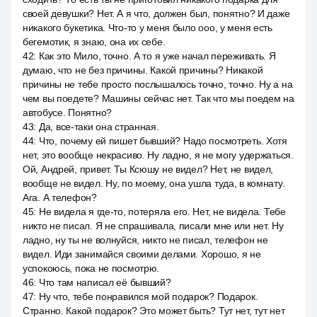
своей девушки? Нет. А я что, должен был, понятно? И даже
никакого букетика. Что-то у меня было ооо, у меня есть
бегемотик, я знаю, она их себе.
42
:
Как это Мило, точно. А то я уже начал переживать. Я
думаю, что не без причины. Какой причины? Никакой
причины не тебе просто послышалось точно, точно. Ну а на
чем вы поедете? Машины сейчас нет. Так что мы поедем на
автобусе. Понятно?
43
:
Да, все-таки она странная.
44
:
Что, почему ей пишет бывший? Надо посмотреть. Хотя
нет, это вообще некрасиво. Ну ладно, я не могу удержаться.
Ой, Андрей, привет. Ты Ксюшу не видел? Нет, не видел,
вообще не видел. Ну, по моему, она ушла туда, в комнату.
Ага. А телефон?
45
:
Не видела я где-то, потеряла его. Нет, не видела. Тебе
никто не писал. Я не спрашивала, писали мне или нет. Ну
ладно, ну ты не волнуйся, никто не писал, телефон не
видел. Иди занимайся своими делами. Хорошо, я не
успокоюсь, пока не посмотрю.
46
:
Что там написал её бывший?
47
:
Ну что, тебе понравился мой подарок? Подарок.
Странно. Какой подарок? Это может быть? Тут нет, тут нет