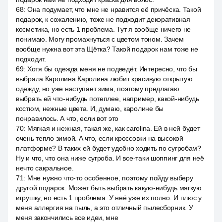
68
:
Она подумает, что мне не нравится её причёска. Такой
подарок, к сожалению, тоже не подходит декоративная
косметика, но есть 1 проблема. Тут я вообще ничего не
понимаю. Могу промахнуться с цветом тоном. Зачем
вообще нужна вот эта Щётка? Такой подарок нам тоже не
подходит.
69
:
Хотя бы одежда меня не подведёт. Интересно, что бы
выбрала Каролина Каролина любит красивую открытую
одежду, но уже наступает зима, поэтому предлагаю
выбрать ей что-нибудь потеплее, например, какой-нибудь
костюм, нежные цвета. И, думаю, каролине бы
понравилось. А что, если вот это
70
:
Мягкая и нежная, такая же, как carolina. Ей в ней будет
очень тепло зимой. А что, если кроссовки на высокой
платформе? В таких ей будет удобно ходить по сугробам?
Ну и что, что она ниже сугроба. И все-таки шоппинг для неё
нечто сакральное.
71
:
Мне нужно что-то особенное, поэтому пойду выберу
другой подарок. Может быть выбрать какую-нибудь мягкую
игрушку, но есть 1 проблема. У неё уже их полно. И плюс у
меня аллергия на пыль, а это отличный пылесборник. У
меня закончились все идеи, мне