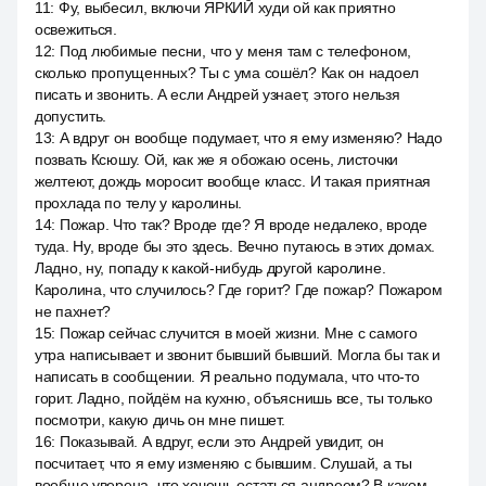
11
:
Фу, выбесил, включи ЯРКИЙ худи ой как приятно
освежиться.
12
:
Под любимые песни, что у меня там с телефоном,
сколько пропущенных? Ты с ума сошёл? Как он надоел
писать и звонить. А если Андрей узнает, этого нельзя
допустить.
13
:
А вдруг он вообще подумает, что я ему изменяю? Надо
позвать Ксюшу. Ой, как же я обожаю осень, листочки
желтеют, дождь моросит вообще класс. И такая приятная
прохлада по телу у каролины.
14
:
Пожар. Что так? Вроде где? Я вроде недалеко, вроде
туда. Ну, вроде бы это здесь. Вечно путаюсь в этих домах.
Ладно, ну, попаду к какой-нибудь другой каролине.
Каролина, что случилось? Где горит? Где пожар? Пожаром
не пахнет?
15
:
Пожар сейчас случится в моей жизни. Мне с самого
утра написывает и звонит бывший бывший. Могла бы так и
написать в сообщении. Я реально подумала, что что-то
горит. Ладно, пойдём на кухню, объяснишь все, ты только
посмотри, какую дичь он мне пишет.
16
:
Показывай. А вдруг, если это Андрей увидит, он
посчитает, что я ему изменяю с бывшим. Слушай, а ты
вообще уверена, что хочешь остаться андреем? В каком