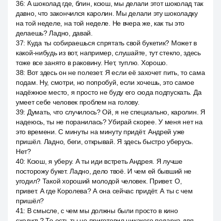
36
:
А шоколад где, блин, ксюш, мы делали этот шоколад так
давно, что закончился каролин. Мы делали эту шоколадку
на той неделе, на той неделе. Не вчера же, как ты это
делаешь? Ладно, давай.
37
:
Куда ты собираешься спрятать свой букетик? Может в
какой-нибудь из вот, например, слушайте, тут стекло, здесь
тоже все занято в раковину. Нет, туплю. Хорошо.
38
:
Вот здесь он не полезет. Я если её захочет пить, то сама
подам. Ну, смотри, но попробуй, если хочешь, это самое
надёжное место, я просто не буду его сюда подпускать. Да
умеет себе человек проблем на голову.
39
:
Думать, что случилось? Ой, я не специально, каролин. Я
надеюсь, ты не поранилась? Убирай скорее. У меня нет на
это времени. С минуты на минуту придёт. Андрей уже
пришёл. Ладно, беги, открывай. Я здесь быстро уберусь.
Нет?
40
:
Ксюш, я уберу. А ты иди встреть Андрея. Я лучше
посторожу букет. Ладно, дело твоё. И чем ей бывший не
угодил? Такой хороший молодой человек. Привет. О,
привет. А где Королева? А она сейчас придёт. А ты с чем
пришёл?
41
:
В смысле, с чем мы должны были просто в кино
сходить? То есть ты не приготовил никакого подарка для