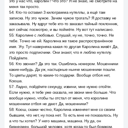
это у нас что, каролин? Что это? Я не знаю, не смотрите на
меня так просто.
54
:
Кто-то оставил 3 килограмма нутеллы, а ещё там
записка. Ну это чужое. Зачем чужое трогать? Я доставку не
заказывала. Ну вдруг тебе кто-то заказал тайный поклонник,
вот сейчас посмотрю, и вы поймёте. Ну вот тут написано.
55
:
Каролине с любовью. Слушай, ну не, точно, точно. Не
тебе. Точно не ей. Каролина же такое распространённое
имя. Угу. Тут наверняка какая-то другая Каролина живёт. Да,
это просто подписчики. Они знают, что я люблю нутеллу.
Пойдёмте.
56
:
Кто звонил? Да это так. Ошиблись номером. Мошенники
какие-нибудь. Да уж, настырные нынче мошенники пошли.
То цветы дарят, то какие-то подарки. Вообще отбоя нет,
Ксюша.
57
:
Ладно, пойдёмте секунду, извини, мне нужно отойти.
Если нужно, я тебе уже сказала, не звони мне больше. Что
вообще нужно, чтобы ты отстал от меня, что королине
мошенники отбоя не дают. Да, мошенники?
58
:
Ксюш, скажи честно, Каролина изменяет мне со своим
бывшим, что нет, ну пока нет. То есть мне не показалось. Ну
а что ты хотел? У него машина, машина. Ну да, он
бизнесмен, большой человек, хотя когда-то был бомжом.