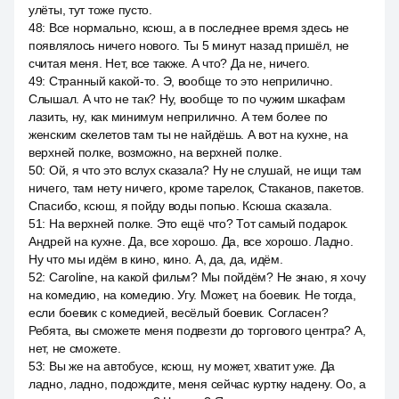
улёты, тут тоже пусто.
48
:
Все нормально, ксюш, а в последнее время здесь не
появлялось ничего нового. Ты 5 минут назад пришёл, не
считая меня. Нет, все также. А что? Да не, ничего.
49
:
Странный какой-то. Э, вообще то это неприлично.
Слышал. А что не так? Ну, вообще то по чужим шкафам
лазить, ну, как минимум неприлично. А тем более по
женским скелетов там ты не найдёшь. А вот на кухне, на
верхней полке, возможно, на верхней полке.
50
:
Ой, я что это вслух сказала? Ну не слушай, не ищи там
ничего, там нету ничего, кроме тарелок, Стаканов, пакетов.
Спасибо, ксюш, я пойду воды попью. Ксюша сказала.
51
:
На верхней полке. Это ещё что? Тот самый подарок.
Андрей на кухне. Да, все хорошо. Да, все хорошо. Ладно.
Ну что мы идём в кино, кино. А, да, да, идём.
52
:
Caroline, на какой фильм? Мы пойдём? Не знаю, я хочу
на комедию, на комедию. Угу. Может, на боевик. Не тогда,
если боевик с комедией, весёлый боевик. Согласен?
Ребята, вы сможете меня подвезти до торгового центра? А,
нет, не сможете.
53
:
Вы же на автобусе, ксюш, ну может, хватит уже. Да
ладно, ладно, подождите, меня сейчас куртку надену. Оо, а