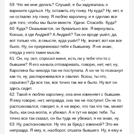
59
:
Что же мне делать? Слушай, я бы задумалась о
варианте сдаться. Ну, оставить эту гонку. Ну куда? Ну, нет, я
не оставлю эту гонку. Я люблю каролину, и я сделаю все
для того, чтобы мы были вместе. Удачи. Спасибо. Куда?
60
:
Куда? Оказывается, он буквально все. Я вернулась.
Ксюша, а где Андрей? А Андрей? Так он вроде ушёл, да,
вот только что, в смысле, куда ушёл? Ну, значит, вот как все
было. Ну, он приревновал тебя к бывшему. Я не знаю,
откуда у него такие мысли.
61
:
Он, ну, сел, спросил меня, есть ли у тебя что-то с
бывшим? Я его начала отговаривать, говорю, нет, нет, ну,
Каролина бы никогда так не поступила. А он че то психанул
как-то, ну, распереживался и свалил. Ксюш, ты что,
серьёзно? Да все так, все точно так же и было. Ну вот он
здесь сидит.
62
:
Такой я люблю каролину, она мне изменяет с бывшим.
Я ему говорю, нет, неправда, она так не поступит. Он че то
распсиховался, говорит, я, я не верю, что так что так, может
быть, как она могла, и убежал. А я тут не верю тебе. Ты
точно все так сказал, он бы туда не убежал, я не знаю, ну.
63
:
Ну, распсиховался. Ну что за бред с изменой? Это же
неправда. Я ему, я, наоборот, отшила бывшего. Ну, я ему и