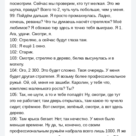
посмотрим. Сейчас мы проверим, кто тут мелкая. Это же
шутка, правда? Всего то 2, чуть чуть побольше, чем у меня.
99
:
Пойдём дальше. Я просто промахнулась. Ладно,
хочешь, реванш? Что ты думаешь насчёт стрелялок? Моё
любимое? Я обожаю тир здесь я точно тебя выиграю. Я 1.
Ага, удачи. Смотри, я.
100
:
Стреляю, а сейчас будут глаза там.
101
:
Я ещё 1 окно.
102
:
Старик.
103
:
Смотри, стреляю в дерево, белка высунулась и в
могилу.
104
:
Ого, 2 300. Это будет сложно. Твоя очередь. У меня
будет другая стратегия. Я возьму более профессиональное
ружьё. Ой, ой, меня не зашиби. Каролин, у тебя что,
комплекс маленького роста? Ты?
105
:
Так, не шути, а то и тебе попадёт. Ну, смотри, где тут
это не работает, там дверь открылась, там какое-то чучело
сидит, стрёмное. Вот смотри, зелёный, смотри, а вот здесь
дерево.
106
:
Там крыса бегает. Нет, так нечестно. У меня было
меньше времени. Ну да, ты, конечно, со своим
профессиональным ружьём набрала всего лишь 1000. Я же