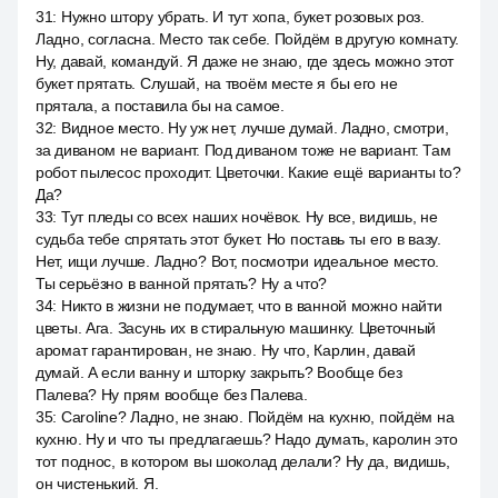
31
:
Нужно штору убрать. И тут хопа, букет розовых роз.
Ладно, согласна. Место так себе. Пойдём в другую комнату.
Ну, давай, командуй. Я даже не знаю, где здесь можно этот
букет прятать. Слушай, на твоём месте я бы его не
прятала, а поставила бы на самое.
32
:
Видное место. Ну уж нет, лучше думай. Ладно, смотри,
за диваном не вариант. Под диваном тоже не вариант. Там
робот пылесос проходит. Цветочки. Какие ещё варианты to?
Да?
33
:
Тут пледы со всех наших ночёвок. Ну все, видишь, не
судьба тебе спрятать этот букет. Но поставь ты его в вазу.
Нет, ищи лучше. Ладно? Вот, посмотри идеальное место.
Ты серьёзно в ванной прятать? Ну а что?
34
:
Никто в жизни не подумает, что в ванной можно найти
цветы. Ага. Засунь их в стиральную машинку. Цветочный
аромат гарантирован, не знаю. Ну что, Карлин, давай
думай. А если ванну и шторку закрыть? Вообще без
Палева? Ну прям вообще без Палева.
35
:
Caroline? Ладно, не знаю. Пойдём на кухню, пойдём на
кухню. Ну и что ты предлагаешь? Надо думать, каролин это
тот поднос, в котором вы шоколад делали? Ну да, видишь,
он чистенький. Я.