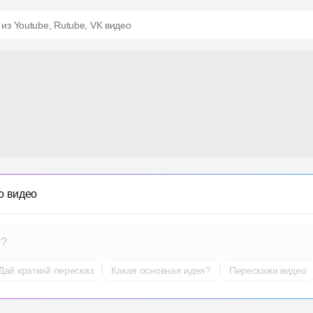
 из Youtube, Rutube, VK видео
о видео
т?
Дай краткий пересказ
Какая основная идея?
Перескажи видео