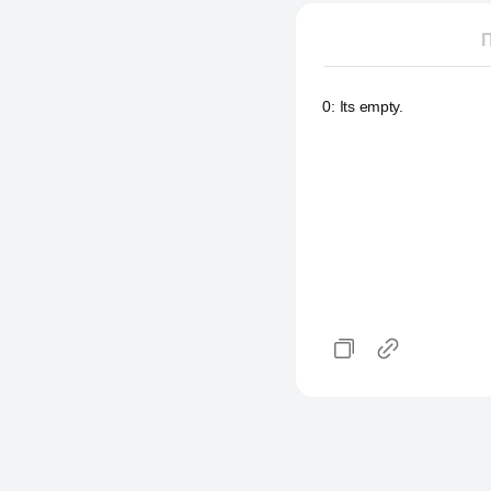
П
0
:
Its empty.