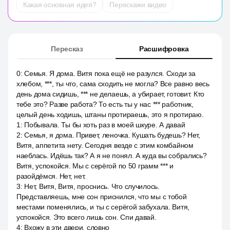
Какая основная идея?
Перескажи видео
Пересказ
Расшифровка
0
:
Семья. Я дома. Витя пока ещё не разулся. Сходи за
хлебом, ***, ты что, сама сходить не могла? Все равно весь
день дома сидишь, *** не делаешь, а убирает, готовит. Кто
тебе это? Разве работа? То есть ты у нас *** работник,
целый день ходишь, штаны протираешь, это я протираю.
1
:
Побывала. Ты бы хоть раз в моей шкуре. А давай
2
:
Семья, я дома. Привет, леночка. Кушать будешь? Нет,
Витя, аппетита нету. Сегодня везде с этим комбайном
наеблась. Идёшь так? А я не понял. А куда вы собрались?
Витя, успокойся. Мы с серёгой по 50 грамм *** и
разойдёмся. Нет, нет.
3
:
Нет, Витя, Витя, проснись. Что случилось.
Представляешь, мне сон приснился, что мы с тобой
местами поменялись, и ты с серёгой забухала. Витя,
успокойся. Это всего лишь сон. Спи давай.
4
:
Вхожу в эти двери, словно