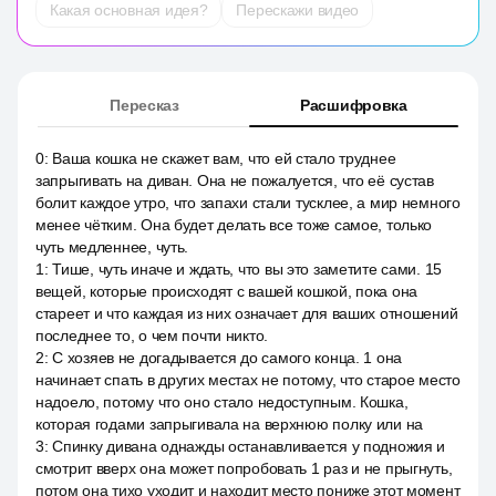
Какая основная идея?
Перескажи видео
Пересказ
Расшифровка
0
:
Ваша кошка не скажет вам, что ей стало труднее
запрыгивать на диван. Она не пожалуется, что её сустав
болит каждое утро, что запахи стали тусклее, а мир немного
менее чётким. Она будет делать все тоже самое, только
чуть медленнее, чуть.
1
:
Тише, чуть иначе и ждать, что вы это заметите сами. 15
вещей, которые происходят с вашей кошкой, пока она
стареет и что каждая из них означает для ваших отношений
последнее то, о чем почти никто.
2
:
С хозяев не догадывается до самого конца. 1 она
начинает спать в других местах не потому, что старое место
надоело, потому что оно стало недоступным. Кошка,
которая годами запрыгивала на верхнюю полку или на
3
:
Спинку дивана однажды останавливается у подножия и
смотрит вверх она может попробовать 1 раз и не прыгнуть,
потом она тихо уходит и находит место пониже этот момент