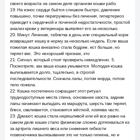
своего возраста на самом деле организм кошки рабо.
19
:
На износ сердце бьётся слишком быстро, давление
повышено, почки перегружены без лечения, гипертериоз
приводит к сердечной и почечной недостаточности, простой
анализ крови у ветеринара выявляет его за несколько.
20
:
Минут. Лечение, таблетка в день или специальный корм
возвращает кошку в норму за несколько недель. Если ваша
пожилая кошка внезапно стала бодрее, ест больше, но
теряет вес. Это нехороший признак, это
21
:
Сигнал, который стоит проверить немедленно. 5.
Посмотрите, как ваша кошка умывается. Молодая кошка
вылизывается долго, тщательно, в строгой
последовательности. Сначала лапы, потом морда, потом
тело пожела.
22
:
Кошка постепенно сокращает этот ритуал
труднодоступные места спина, основание хвоста, задние
лапы начинают выпадать из маршрута, шерсть там теряет,
блеск, сваливается, становится жёсткой, хозяева часто.
23
:
Думают, кошка стала неряшливой или ей все равно на
самом деле кошке стало физически сложно дотягиваться из
за артрита лишнего веса или снижения гибкости
позвоночника вылизывание это не только гигиена, но и