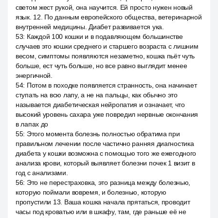
светом жест рукой, она научится. Ей просто нужен новый
язык. 12. По данным европейского общества, ветеринарной
внутренней медицины. Диабет развивается ука.
53
:
Каждой 100 кошки и в подавляющем большинстве
случаев это кошки среднего и старшего возраста с лишним
весом, симптомы появляются незаметно, кошка пьёт чуть
больше, ест чуть больше, но все равно выглядит менее
энергичной.
54
:
Потом в походке появляется странность, она начинает
ступать на всю лапу, а не на пальцы, как обычно это
называется диабетическая нейропатия и означает, что
высокий уровень сахара уже повредил нервные окончания
в лапах до
55
:
Этого момента болезнь полностью обратима при
правильном лечении после частично ранняя диагностика
диабета у кошки возможна с помощью того же ежегодного
анализа крови, который выявляет болезни почек 1 визит в
год с анализами.
56
:
Это не перестраховка, это разница между болезнью,
которую поймали вовремя, и болезнью, которую
пропустили 13. Ваша кошка начала прятаться, проводит
часы под кроватью или в шкафу, там, где раньше её не