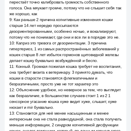
перестаёт точно калибровать громкость собственного
голоса. Она мяукает громче, потому что не слышит себя так
же хорошо, как
9
:
Как раньше 2 причина когнитивные изменения кошки
старше 14 лет нередко просыпаются
дезориентированными, особенно ночью, и вокализируют,
потому что не понимают, где они и все ли в порядке это не.
10
:
Каприз это тревога от дезориентации. 3 причина
гипертериоз, 1 из самых распространённых заболеваний у
кошек старше 8 лет избыток гормонов щитовидной железы
делает кошку буквально возбуждённой и беспо.
11
:
Конный. Громкая пожилая кошка требует не воспитания,
она требует визита к ветеринару. 3 принято думать, что
кошки в старости становятся флегматичными и
безразличными, просто уже не тот характер это
12
:
Объяснение удобное, но неверное за тем, что выглядит
как безразличие, в большинстве случаев стоит 1 из 2 1
сенсорное угасание кошка хуже видит хуже, слышит, хуже
нюхает и mir буквально.
13
:
Становится для неё менее насыщенным и менее
интересным она не стала равнодушной, она стала получать
меньше информации, 2 синдром когнитивной дисфункции
кошек, аналог деменции, который, по данным корнельского,