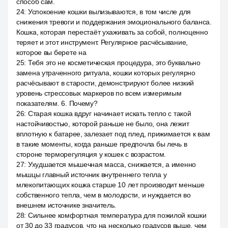
способ сам.
24
:
Успокоение кошки вылизываются, в том числе для
снижения тревоги и поддержания эмоционального баланса.
Кошка, которая перестаёт ухаживать за собой, полноценно
теряет и этот инструмент. Регулярное расчёсывание,
которое вы берете на
25
:
Тебя это не косметическая процедура, это буквально
замена утраченного ритуала, кошки которых регулярно
расчёсывают в старости, демонстрируют более низкий
уровень стрессовых маркеров по всем измеримым
показателям. 6. Почему?
26
:
Старая кошка вдруг начинает искать тепло с такой
настойчивостью, которой раньше не было, она лежит
вплотную к батарее, залезает под плед, прижимается к вам
в такие моменты, когда раньше предпочла бы лечь в
стороне терморегуляция у кошек с возрастом.
27
:
Ухудшается мышечная масса, снижается, а именно
мышцы главный источник внутреннего тепла у
млекопитающих кошка старше 10 лет производит меньше
собственного тепла, чем в молодости, и нуждается во
внешнем источнике значитель.
28
:
Сильнее комфортная температура для пожилой кошки
от 30 до 33 градусов, что на несколько градусов выше, чем