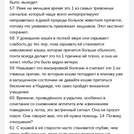
было, выходит.
57
:
Реже на меньшее время это 1 из самых тревожных
сигналов, который чаще всего интерпретируют
неправильно в дикой природе больное животное прячется,
потому что уязвимость привлекает хищников. Этот инстинкт
сохранил.
58
:
У домашних кошек в полной мере они скрывают
слабость до тех пор, пока скрывать её становится
невозможно кошка, которая прячется больше обычного,
почти всегда делает это по 1 причине ей плохо, и она не
хочет, чтобы это было видно ветери.
59
:
Называют это маскировкой болезни и считают это 1 из
главных причин, по которым кошки попадают в клинику уже
в запущенном состоянии не давайте кошке прятаться
бесконечно в Надежде, что само пройдёт внезапное
учащение.
60
:
Времени, проведённого в укрытии, особенно в
сочетании со снижением аппетита или изменением
поведения у лотка, это экстренный сигнал. Она не просит
покоя. Она говорит вам, что ей нужна помощь. 14. Почему
отношения?
61
:
С кошкой в её старости часто становится глубже, чем
когда-либо раньше, даже если кошка делает меньше,