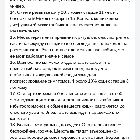
универ.
14
:
Ситета развивается у 28% кошек старше 11 лет, и у
более чем 50% кошек старше 15. Кошка с когнитивной
дисфункцией может забывать расположение лотка, не
узнавать знако.
15
:
Места терять нить привычных ритуалов, она смотрит на
вас, и на секунду вы видите в её взгляде что-то похожее на
растерянность. Это не она стала меньше вас любить, это
её мозг работает иначе и самое
16
:
Важное, что вы можете сделать, это сохранить
привычный распорядок неизменным, потому что
стабильность окружающей среды замедляет
прогрессирование симптомов. 4 около 10% кошек старше 8
лет живут
17
:
С гипертериозом, и большинство хозяев не знают об
этом годами щитовидная железа начинает вырабатывать
избыток гормонов и обмен веществ кошки разгоняется до
опасного уровня. Внешне это выглядит парадоксально
кошка ест.
18
:
Больше, чем раньше, но худеет. Она стала активнее,
беспокойнее, громче. Шерсть выглядит взъерошенной,
хозяева нередко думают хорошо, что она такая Бодрая для