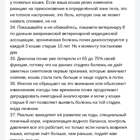
у пожилых кошек. Если ваша кошка резко изменила
реакцию на прикосновение в определённой зоне тела, это
не плохое настроение, это боль, которую она не может
назвать словами, не на
34
:
Показывайте и не обижайтесь, покажите ветеринару 8
по данным американской ветеринарной медицинской
ассоциации, хроническая болезнь почек диагностируется у
каждой 3 кошки старше 10 лет. Но к моменту постановки
диа
35
:
Диагноза почки уже потеряли от 65 до 75% своей
функции, потому что на ранних стадиях болезнь не даёт
заметных симптомов первые признаки, которые замечают
хозяева, кошка стала пить больше и чаще ходить в лоток.
36
:
Многие не обращают на это внимание или объясняют
изменением погоды тем временем почки продолжают
деградировать ежегодный анализ крови и мочи у кошки
старше 8 лет позволяет выявить болезнь на той стадии,
когда лечение
37
:
Реально замедляет её развитие на годы, специальный
почечный корм, нормализация водного баланса, контроль
давления все это работает, но только если начать вовремя
кошка, которая пьёт больше, чем раньше, подаёт вам
сигнал, она не