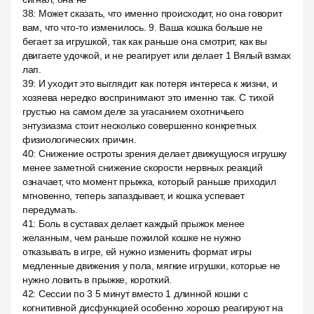
38
:
Может сказать, что именно происходит, но она говорит
вам, что что-то изменилось. 9. Ваша кошка больше не
бегает за игрушкой, так как раньше она смотрит, как вы
двигаете удочкой, и не реагирует или делает 1 Вялый взмах
лап.
39
:
И уходит это выглядит как потеря интереса к жизни, и
хозяева нередко воспринимают это именно так. С тихой
грустью на самом деле за угасанием охотничьего
энтузиазма стоит несколько совершенно конкретных
физиологических причин.
40
:
Снижение остроты зрения делает движущуюся игрушку
менее заметной снижение скорости нервных реакций
означает, что момент прыжка, который раньше приходил
мгновенно, теперь запаздывает, и кошка успевает
передумать.
41
:
Боль в суставах делает каждый прыжок менее
желанным, чем раньше пожилой кошке не нужно
отказывать в игре, ей нужно изменить формат игры
медленные движения у пола, мягкие игрушки, которые не
нужно ловить в прыжке, короткий.
42
:
Сессии по 3 5 минут вместо 1 длинной кошки с
когнитивной дисфункцией особенно хорошо реагируют на