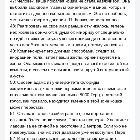
47
:
Человек, ваша пожилая кошка не стала навязчивой. Она
выбрала вас своим главным ориентиром в мире, который
становится для неё все менее понятным. Это не слабость,
это высшая форма доверия. 11. Кошка, перестала реа.
48
:
Реагировать на своё имя раньше откликалось, теперь
нет, хозяева обижаются, думают, игнорируют специально
не идёт снижение слуха у кошек происходит постепенно и
часто остаётся незамеченным годами, потому что кошка
49
:
Компенсирует его другими способами, следит за
вибрацией пола, читает ваши жесты, ориентируется на
запах. Она может откликаться, когда вы зовёте её из той же
комнаты, и совсем не слышать вас из другой ветеринарный
акустик.
50
:
Сьюзен адамс из университета флориды
зафиксировала, что кошки первыми теряют слышимость в
высокочастотном диапазоне выше 8000 Герц, а женский
голос, как правило, находится именно в этой зоне кошка
может перестать.
51
:
Слышать голос хозяйки раньше, чем перестанет
слышать более низкие звуки. Простая проверка. Хлопните в
ладоши за её спиной на расстоянии 2 метров. Если ухо не
повернулось, значит, этот диапазон уже недоступен. Пере.
52
:
Идите на визуальные сигналы, фонарик, мигание