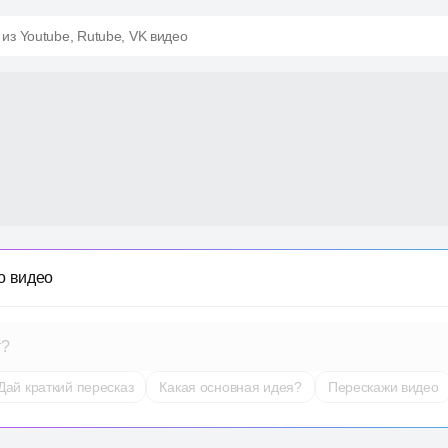
 из Youtube, Rutube, VK видео
о видео
т?
Дай краткий пересказ
Какая основная идея?
Перескажи видео