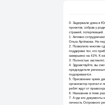
0
:
Задержали дома в Юж
проектов, собрав у род
стражей, потерпевший.
1
:
Активно сотрудничают
Ольга Артёмова. Не пер
2
:
Позволило многим сд
поддержки тех, кто при
завершено на 41%. К ко
3
:
Полностью застеклят,
4
:
Здравствуйте, вы смо
председателя регионал
подозревается.
5
:
Присвоение чужих де
организатор пропал и п
ребят ждут от правоохр
6
:
Наказание в теме раз
7
:
А где его документы
личность Островного ре