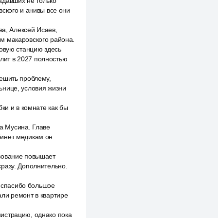
адавших не только
вского и анивы все они
ва, Алексей Исаев,
м макаровского района.
зовую станцию здесь
олит в 2027 полностью
решить проблему,
ьнице, условия жизни
ки и в комнате как бы
на Мусина. Главе
бинет медикам он
ьзование повышает
сразу. Дополнительно.
о спасибо большое
али ремонт в квартире
истрацию, однако пока