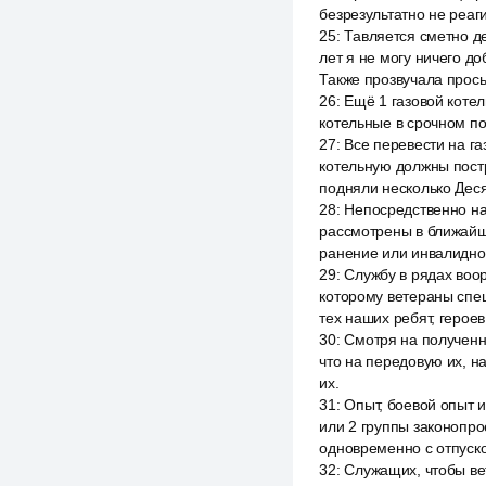
безрезультатно не реаг
25
:
Тавляется сметно де
лет я не могу ничего д
Также прозвучала прось
26
:
Ещё 1 газовой котел
котельные в срочном по
27
:
Все перевести на га
котельную должны постр
подняли несколько Деся
28
:
Непосредственно на 
рассмотрены в ближайш
ранение или инвалиднос
29
:
Службу в рядах воор
которому ветераны спе
тех наших ребят, герое
30
:
Смотря на полученн
что на передовую их, на
их.
31
:
Опыт, боевой опыт 
или 2 группы законопро
одновременно с отпуско
32
:
Служащих, чтобы ве