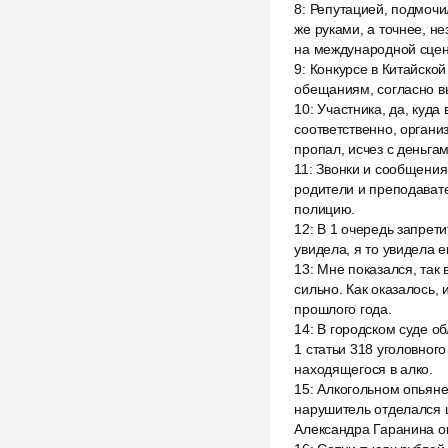
8
:
Репутацией, подмочи
же руками, а точнее, н
на международной сцен
9
:
Конкурсе в Китайской
обещаниям, согласно в
10
:
Участника, да, куда
соответственно, органи
пропал, исчез с деньгам
11
:
Звонки и сообщения
родители и преподавате
полицию.
12
:
В 1 очередь запрети
увидела, я то увидела е
13
:
Мне показался, так в
сильно. Как оказалось,
прошлого года.
14
:
В городском суде о
1 статьи 318 уголовног
находящегося в алко.
15
:
Алкогольном опьяне
нарушитель отделался 
Александра Гаранина о