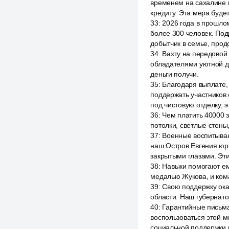
временем на сахалине 
кредиту. Эта мера буде
33
:
2026 года в прошло
более 300 человек. По
добытчик в семье, прод
34
:
Вахту на передовой 
обладателями уютной д
деньги получи.
35
:
Благодаря выплате,
поддержать участников 
под чистовую отделку, э
36
:
Чем платить 40000 
потолки, светлые стены,
37
:
Военные воспитывают
наш Остров Евгения юри
закрытыми глазами. Эти
38
:
Навыки помогают ем
медалью Жукова, и ком
39
:
Свою поддержку ока
области. Наш губернато
40
:
Гарантийные письма 
воспользоваться этой 
социальной поддержки н