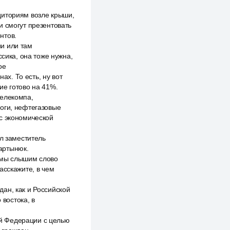
диториям возле крыши,
и смогут презентовать
нтов.
ии или там
ссика, она тоже нужна,
ое
ах. То есть, ну вот
ие готово на 41%.
телекомпа,
оги, нефтегазовые
 с экономической
ал заместитель
артынюк.
а мы слышим слово
асскажите, в чем
ан, как и Российской
 востока, в
й Федерации с целью