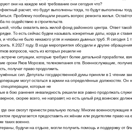
ируют они на каждое моё требование они сегодня что?
фектный расчет, что будут выполнены тогда, то будут выполнены тогда
обиться. Проблему пообещали решить вопрос ремонта жилья. Остаётс
ба по содействию в строительств.
ьной, чтобы охватить весь жилой фонд районного центра. Ответ такой
рядке. То есть сейчас будем называть конкретные даты, когда и ставим
з, и чтобы не было никакого угля и никаких дымных труб. Я сегодня 1 
оить. К 2027 году. В ходе мероприятия обсудили и другие обращени
тков вопросов, часть из которых решили не
встрече ситуации, которые требуют более детальной проработки, взя
ие сроки Яков Морозов, телекомпания отв. Военнослужащие, получи
ть, получат право продолжить.
ужённых сил. Депутаты государственной думы приняли в 1 чтении зак
цоперации могут остаться в армии на определённых должностях. Он 
в спецоперации, которые не
ые в бою ранения инвалидность решили все равно продолжать служит
верное, скорее всего, не направят, но есть целый ряд воинских должн
и где они смогут принести реальную пользу. Многие военнослужащие
ектом предлагается предоставить их жёнам или родителям право на 
м таких военно.
тераны, будучи на отдыхе, могли получить помощь и поддержку от бли