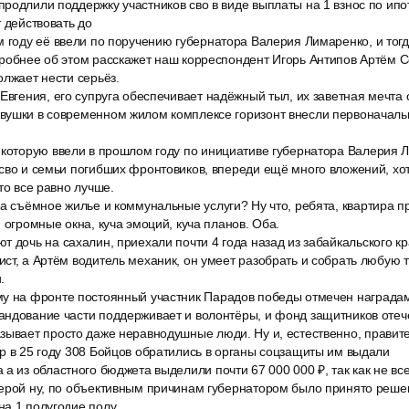
продлили поддержку участников сво в виде выплаты на 1 взнос по и
т действовать до
м году её ввели по поручению губернатора Валерия Лимаренко, и тог
дробнее об этом расскажет наш корреспондент Игорь Антипов Артём 
олжает нести серьёз.
Евгения, его супруга обеспечивает надёжный тыл, их заветная мечта 
вушки в современном жилом комплексе горизонт внесли первоначальн
 которую ввели в прошлом году по инициативе губернатора Валерия 
сво и семьи погибших фронтовиков, впереди ещё много вложений, хо
то все равно лучше.
за съёмное жилье и коммунальные услуги? Ну что, ребята, квартира п
 огромные окна, куча эмоций, куча планов. Оба.
 дочь на сахалин, приехали почти 4 года назад из забайкальского кр
ст, а Артём водитель механик, он умеет разобрать и собрать любую т
.
у на фронте постоянный участник Парадов победы отмечен наградам
андование части поддерживает и волонтёры, и фонд защитников отеч
зывает просто даже неравнодушные люди. Ну и, естественно, правит
р в 25 году 308 Бойцов обратились в органы соцзащиты им выдали
а из областного бюджета выделили почти 67 000 000 ₽, так как не вс
мерой ну, по объективным причинам губернатором было принято реше
а 1 полугодие полу.