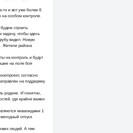
-то и вот уже более 6
я на особом контроле.
 будем строить
 задачу, чтобы здесь
трубу видел. Новую
я. Жители района
ты на контроль и будут
вшие на поле боя
онопроект, согласно
направлен на поддержку
ь родине. И понятно,
остей, где крайне важен
 являются инвалидами 1
ежегодный отпуск
зких людей. А тем