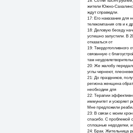
16
:
Сотни тысяч рублей
жители Южно-Сахалинска
ждут справедли.
17
:
Его наказание для н
телекомпания отв и к 
18
:
Деловую беседу нач
успешно запустили. В 20
отказаться от
19
:
Твердотопливного о
связанную с благоустро
там неудовлетворительн
20
:
Же жалобу передали 
углы чернеют, плесневею
21
:
До праздников, полу
региона женщина обрат
необходим для
22
:
Терапии эффективно
иммунитет и ускоряет р
Мне предложили реабил
23
:
В связи с моим хрон
спасибо. С проблемой с
сплошные недоделки, и 
24
:
Брак. Жительница р