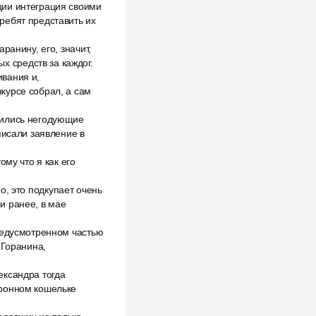
ции интеграция своими
ребят представить их
ранину, его, значит,
 средств за каждог.
ивания и,
курсе собрал, а сам
тились негодующие
писали заявление в
му что я как его
но, это подкупает очень
и ранее, в мае
редусмотренном частью
 Горанина,
ександра тогда
тронном кошельке