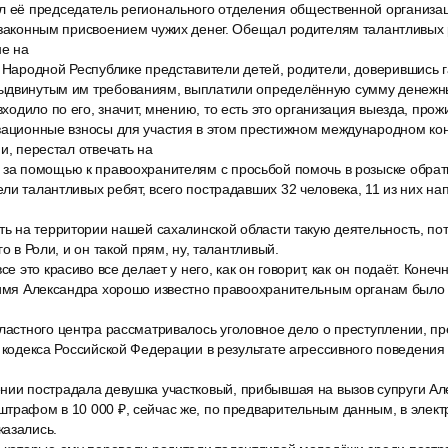
л её председатель регионального отделения общественной организа
езаконным присвоением чужих денег. Обещал родителям талантливых 
е на
 Народной Республике представители детей, родители, доверившись га
ыдвинутым им требованиям, выплатили определённую сумму денежных
 входило по его, значит, мнению, то есть это организация выезда, прож
зационные взносы для участия в этом престижном международном кон
и, перестал отвечать на
 за помощью к правоохранителям с просьбой помочь в розыске обра
ли талантливых ребят, всего пострадавших 32 человека, 11 из них на
ть на территории нашей сахалинской области такую деятельность, пото
го в Роли, и он такой прям, ну, талантливый.
се это красиво все делает у него, как он говорит, как он подаёт. Конеч
 имя Александра хорошо известно правоохранительным органам было 
бластного центра рассматривалось уголовное дело о преступлении, п
о кодекса Российской Федерации в результате агрессивного поведения
нии пострадала девушка участковый, прибывшая на вызов супруги Ал
штрафом в 10 000 ₽, сейчас же, по предварительным данным, в элек
казались.