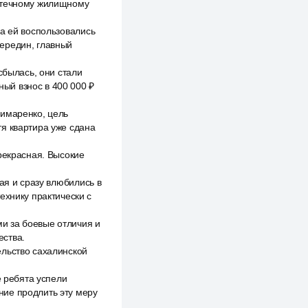
потечному жилищному
да ей воспользовались
Середин, главный
сбылась, они стали
ый взнос в 400 000 ₽
Лимаренко, цель
тя квартира уже сдана
рекрасная. Высокие
ая и сразу влюбились в
ехнику практически с
и за боевые отличия и
ества.
ельство сахалинской
е ребята успели
ние продлить эту меру