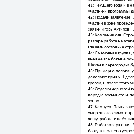
41
:
Текущего года и в н
участники программы да
42
:
Подали заявление. О
участии в зоне провед
заявки Игорь Антипов, 
43
:
Компания отв. Стро
разгаре работа на этап
глазами состояние стр
44
:
Съёмочная группа, 
внешне все больше пох
Шахты и перегородки б
45
:
Примерно половину с
доделают крышу. 1 дело
кровли, и после этого 
46
:
Отделки черновой пе
порядка восьмиста кило
зонам.
47
:
Кампуса. Почти зав
умеренного климата тро
чашу, работа с неболь
48
:
Работ завершения. Э
блоку выполнено устрой