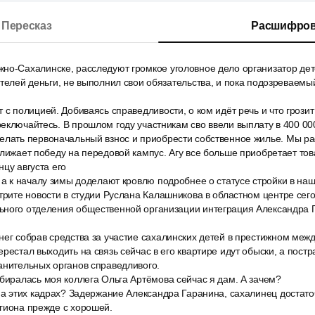
Пересказ
Расшифров
но-Сахалинске, расследуют громкое уголовное дело организатор дет
ителей деньги, не выполнил свои обязательства, и пока подозреваемы
 с полицией. Добиваясь справедливости, о ком идёт речь и что грозит
еключайтесь. В прошлом году участникам сво ввели выплату в 400 000
елать первоначальный взнос и приобрести собственное жилье. Мы р
ближает победу на передовой кампус. Агу все больше приобретает то
нцу августа его
 а к началу зимы доделают кровлю подробнее о статусе стройки в на
трите новости в студии Руслана Калашникова в областном центре сег
ьного отделения общественной организации интеграция Александра 
нег собрав средства за участие сахалинских детей в престижном меж
ерестал выходить на связь сейчас в его квартире идут обыски, а пос
анительных органов справедливого.
биралась моя коллега Ольга Артёмова сейчас я дам. А зачем?
 на этих кадрах? Задержание Александра Гаранина, сахалинец достат
гиона прежде с хорошей.