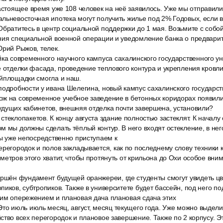
астоящее время уже 108 человек на неё заявилось. Уже мы отправили 
льневосточная ипотека могут получить жилье под 2% Годовых, если 
братитесь в центр социальной поддержки до 1 мая. Возьмите с собой
ения специальной военной операции и уведомление банка о предвар
Юрий Рыжов, телек.
йка современного научного кампуса сахалинского государственного у
е отделки фасада, проведение теплового контура и укрепления кровл
ойплощадки смогла и наш.
подробности у ивана Шелегина, новый кампус сахалинского государст
ож на современное учебное заведение в бетонных коридорах появил
удущих кабинетов, внешняя отделка почти завершена, установили?
теклопакетов. К концу августа здание полностью застеклят. К началу
м мы должны сделать тёплый контур. В него входят остекление, в нег
мы уже непосредственно приступаем к
регородок и полов закладывается, как по последнему слову техники 
метров этого хватит, чтобы протянуть от крильона до Охи особое вн
ершён фундамент будущей оранжереи, где студенты смогут увидеть цв
пиков, субтропиков. Также в университете будет бассейн, под него п
шим опережением и плановая дача плановая сдача этих
то июль июль месяц, август, месяц текущего года. Уже можно выделит
ство всех перегородок и плановое завершение. Также по 2 корпусу. Э