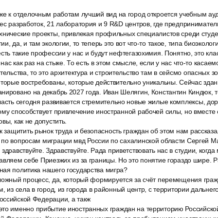
же к отделочным работам лучший вид на город откроется учебным ау
ес разработок, 21 лаборатория и 9 R&D центров, где предпринимател
хнические проекты, привлекая профильных специалистов среди студе
и, да, и там экологии, то теперь это вот что-то такое, типа биоэколог
есть такие профессии у нас и будут нефтегазохимия. Понятно, это кла
ас как раз на стыке. То есть в этом смысле, если у нас что-то касаем
тельства, то это архитектура и строительство там в сейсмо опасных зон
оторые востребованы, которые действительно уникальны. Сейчас здан
нировано на декабрь 2027 года. Иван Шелягин, Константин Киндюк, 
ласть сегодня развивается стремительно новые жилые комплексы, дор
ому способствует привлечение иностранной рабочей силы, но вместе
вы, как не допустить.
к защитить рынок труда и безопасность граждан об этом нам рассказ
 по вопросам миграции мвд России по сахалинской области Сергей М
здравствуйте. Здравствуйте. Рада приветствовать нас в студии, когд
авляем себе Приезжих из за границы. Но это понятие гораздо шире. Р
ная политика нашего государства мигра?
ложный процесс, да, который формируется за счёт перемещения гражд
, из села в город, из города в районный центр, с территории дальнего
оссийской Федерации, а такж
то именно прибытие иностранных граждан на территорию Российско