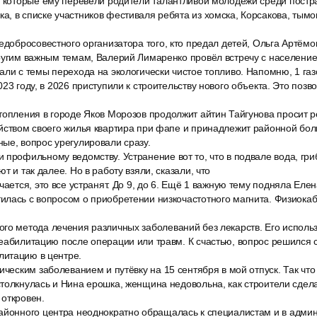
, которые ему перевели родители талантливой молодёжи среди постр
, в списке участников фестиваля ребята из хомска, Корсакова, тымо
едобросовестного организатора того, кто предал детей, Ольга Артёмо
другим важным темам, Валерий Лимаренко провёл встречу с население
али с темы перехода на экологически чистое топливо. Напомню, 1 га
23 году, в 2026 приступили к строительству нового объекта. Это позв
топления в городе Яков Морозов продолжит айтин Тайгунова просит 
йством своего жилья квартира при фапе и принадлежит районной бол
ые, вопрос урегулировали сразу.
профильному ведомству. Устранение вот то, что в подвале вода, гриб
т и так далее. Но в работу взяли, сказали, что
чается, это все устранят. До 9, до 6. Ещё 1 важную тему подняла Еле
илась с вопросом о приобретении низкочастотного магнита. Физиока
го метода лечения различных заболеваний без лекарств. Его испол
еабилитацию после операции или травм. К счастью, вопрос решился 
итацию в центре.
ическим заболеванием и путёвку на 15 сентября в мой отпуск. Так чт
толкнулась и Нина ерошка, женщина недовольна, как строители сдел
откровен.
айонного центра неоднократно обращалась к специалистам и в админ