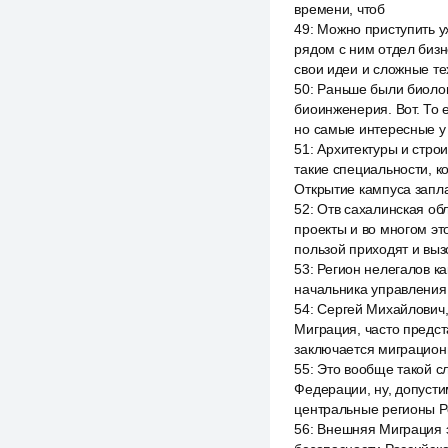
времени, чтоб
49
:
Можно приступить у
рядом с ним отдел бизн
свои идеи и сложные те
50
:
Раньше были биологи
биоинженерия. Вот. То 
но самые интересные у н
51
:
Архитектуры и строи
такие специальности, к
Открытие кампуса запла
52
:
Отв сахалинская об
проекты и во многом эт
пользой приходят и вызо
53
:
Регион нелегалов ка
начальника управления
54
:
Сергей Михайлович, 
Миграция, часто предст
заключается миграцион
55
:
Это вообще такой с
Федерации, ну, допустим
центральные регионы Р
56
:
Внешняя Миграция э