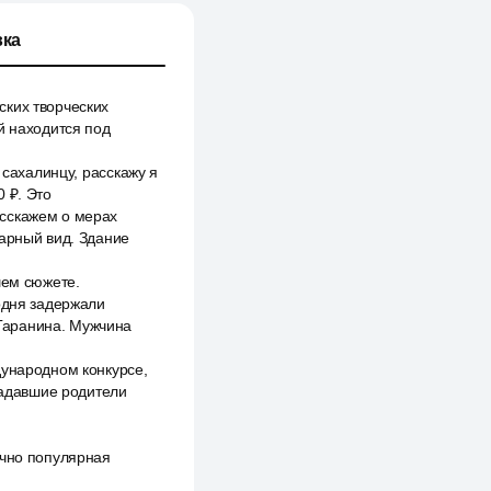
ка
ских творческих
й находится под
 сахалинцу, расскажу я
 ₽. Это
асскажем о мерах
варный вид. Здание
шем сюжете.
одня задержали
Гаранина. Мужчина
дународном конкурсе,
традавшие родители
очно популярная