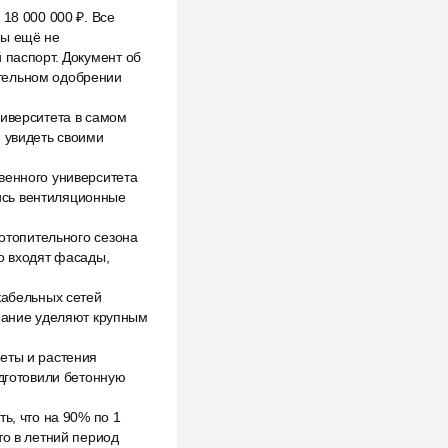
18 000 000 ₽. Все
вы ещё не
 паспорт. Документ об
ительном одобрении
ниверситета в самом
и увидеть своими
венного университета
ись вентиляционные
 отопительного сезона
о входят фасады,
кабельных сетей
имание уделяют крупным
еты и растения
одготовили бетонную
ь, что на 90% по 1
то в летний период