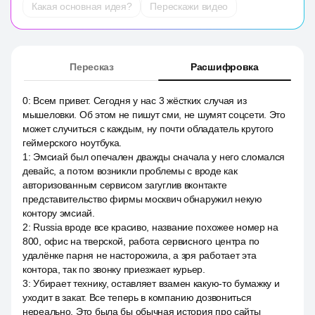
Какая основная идея?
Перескажи видео
Пересказ
Расшифровка
0
:
Всем привет. Сегодня у нас 3 жёстких случая из
мышеловки. Об этом не пишут сми, не шумят соцсети. Это
может случиться с каждым, ну почти обладатель крутого
геймерского ноутбука.
1
:
Эмсиай был опечален дважды сначала у него сломался
девайс, а потом возникли проблемы с вроде как
авторизованным сервисом загуглив вконтакте
представительство фирмы москвич обнаружил некую
контору эмсиай.
2
:
Russia вроде все красиво, название похожее номер на
800, офис на тверской, работа сервисного центра по
удалёнке парня не насторожила, а зря работает эта
контора, так по звонку приезжает курьер.
3
:
Убирает технику, оставляет взамен какую-то бумажку и
уходит в закат. Все теперь в компанию дозвониться
нереально. Это была бы обычная история про сайты