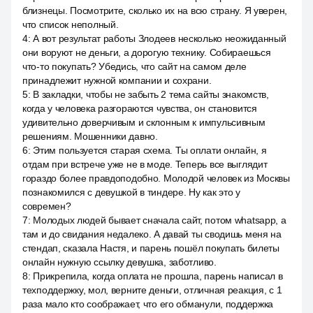
близнецы. Посмотрите, сколько их на всю страну. Я уверен,
что список неполный.
4
:
А вот результат работы Злодеев несколько неожиданный
они воруют не деньги, а дорогую технику. Собираешься
что-то покупать? Убедись, что сайт на самом деле
принадлежит нужной компании и сохрани.
5
:
В закладки, чтобы не забыть 2 тема сайты знакомств,
когда у человека разгораются чувства, он становится
удивительно доверчивым и склонным к импульсивным
решениям. Мошенники давно.
6
:
Этим пользуется старая схема. Ты оплати онлайн, я
отдам при встрече уже не в моде. Теперь все выглядит
гораздо более правдоподобно. Молодой человек из Москвы
познакомился с девушкой в тиндере. Ну как это у
современ?
7
:
Молодых людей бывает сначала сайт, потом whatsapp, а
там и до свидания недалеко. А давай ты сводишь меня на
стендап, сказала Настя, и парень пошёл покупать билеты
онлайн нужную ссылку девушка, заботливо.
8
:
Прикрепила, когда оплата не прошла, парень написал в
техподдержку, мол, верните деньги, отличная реакция, с 1
раза мало кто соображает, что его обманули, поддержка