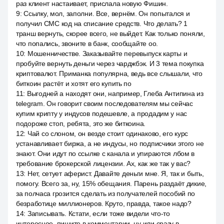
раз клиент настаивает, прислала новую Фишин.
9
:
Ссылку, мол, заполни. Все, вернём. Он попытался и
получил СМС код на списание средств. Что делать? 1
транш вернуть, скорее всего, не выйдет. Как только поняли,
что попались, звоните в банк, сообщайте оо.
10
:
Мошенничестве. Заказывайте перевыпуск карты и
пробуйте вернуть деньги через чарджбэк. И 3 тема покупка
криптовалют. Приманка популярна, ведь все слышали, что
биткоин растёт и хотят его купить по
11
:
Выгодней а находят они, например, Глеба Антипина из
telegram. Он говорит своим последователям мы сейчас
купим крипту у индусов подешевле, а продадим у нас
подороже стоп, ребята, это же биткоина.
12
:
Чай со слоном, он везде стоит одинаково, его курс
устанавливает биржа, а не индусы, но подписчики этого не
знают. Они идут по ссылке с канала и упираются лбом в
требование брокерской лицензии. Ах, как же так у вас?
13
:
Нет, сетует аферист. Давайте деньги мне. Я, так и быть,
помогу. Всего за, ну, 15% обещания. Парень раздаёт дикие,
за полчаса грозится сделать из получателей пособий по
безработице миллионеров. Круто, правда, такое надо?
14
:
Записывать. Кстати, если тоже видели что-то
интересное, пишите в комментарии, ну или сразу в