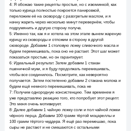
4
:
Я обожаю такие рецепты простые, но с изюминкой, как
только курица полностью покроется панировкой,
переложим её на сковороду с разогретым маслом, и я
начну жарить через несколько минут перевернём, чтобы
подрумянить и другую сторону получа.
5
:
Именно так, как я и хотела на этом этапе вынем жареную
курицу из сковороды и отложим в сторону в другой
сковороде. Добавим 1 столовую ложку сливочного масла и
будем перемешивать, пока оно не растает. Этот шаг может
показаться простым, но он гарантирует.
6
:
Идеальный результат. Затем добавим 1 стакан
пшеничной муки, и я буду продолжать перемешивать,
чтобы все соединилось. Посмотрите, как невероятно
получается. Затем постепенно добавим 2 стакана молока и
будем ещё немного перемешивать, пока не
7
:
Получим однородную консистенцию. Тем временем я
уже представляю реакцию того, кто попробует этот рецепт.
Это меня очень мотивирует.
8
:
Далее добавим 1 чайную ложку соли и пол чайной ложки
чёрного перца. Добавим 100 грамм тёртой моцареллы и
100 грамм тёртого чеддера. Я ещё раз перемешаю, пока
сыры не растают и не смешаются с остальными