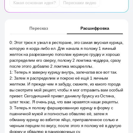
Какая основная идея?
Перескажи видео
Пересказ
Расшифровка
0
:
Этот трюк я узнал в ресторане, это самая вкусная курица,
которую я когда-либо ел. Для начала я положу 1 яичный
желток на разрезанную пополам куриную грудку и хорошо
распределим его сверху, положу 2 ломтика чеддера, сразу
после этого добавлю 2 ломтика моцареллы.
1
:
Теперь я заверну курицу внутрь, запечатав все вот так.
2
:
Затем я распределим и покрою её ещё 1 яичным
желтком. И прежде чем я забуду, скажите, из какого города
вы смотрите мой рецепт, чтобы я мог отправить вам особый
привет. Сегодняшний привет даниелу бруксу из Остина,
штат техас. Я очень рад, что вам нравятся наши рецепты.
3
:
Теперь я положу фаршированную курицу в форму с
пшеничной мукой и полностью обваляю её, затем я
обмакну курицу во взбитое яйцо, приправленное солью и
черным перцем по вкусу, после этого я положу её в другую
форму и обваляю в панировочных су.