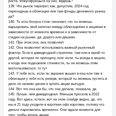
роста. Фокусируешься на них, видишь?
139
:
Что рынок перегрет, как, допустим, 2024 год
переходишь в облигации или там фонды денежного рынка,
да?
140
:
То есть бонусы стокс означает, что ты можешь
варьировать свой капитал между облигациями и акциями в
зависимости от момента времени и в зависимости от
стадии на рынке, да, дорого или дёшево.
141
:
При этом она, она позволяет
142
:
Она позволяет использовать важный рыночный
фактор. Если в дивидендной стратегии, там или в какой-то
другой, которая по принципу лонг онли, ты всегда в акциях,
и когда они подешевле стоимости, ты не можешь этим
воспользоваться, то тут
143
:
У тебя есть, если ты заранее вышел в кэш или там в
облигации у тебя есть резерв, который ты можешь пустить в
дело по низким ценам и купить акции выгодно.
144
:
Вот что она как бы, что она делала, показала, да.
145
:
Лучше, чем дивидендная. Меньше просела в 2022
году. Вот здесь, кстати, вот на этом слайде видно, да, что
мы в 21 году уходили в короткие офз короткие, потому что
деньги парковались временно. Они ждали момента для
того, чтобы купить акции.