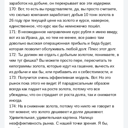
заработок на добыче, он перекрывает все эти издержки.
170
:
Вот, то есть вы представляете, да, вы просто считаете,
что сколько компания заработает, добыв 10 тонн золота в
26 году при текущей цене на золото и курсе, наверное,
единственное, что курс как бы немножечко пошёл.
171
:
В неожиданное направление курс рубля я имею ввиду,
вот из за Ирана, да, но тем не менее, все равно там
довольно высокая операционная прибыль и беда будет,
которая позволит обслуживать любой долг. Плюс этот долг.
172
:
Ты должен же отдать с добытым золотом, понимаете, в
чем тут фишка? Вы можете просто пере, пересчитать те
килограммы золота, которые идут на гашение, вычесть их
из добычи и как бы, или прибавить их к себестоимости, и
173
:
Получится очень эффективная модель. Вот. Но это
рынок пока этого не видит. И парадоксальным образом
всегда как падает на росте золота, потому что все
убеждены, что он страдает от роста долга, так и снижается
иногда.
174
:
На в снижении золота, потому что никто не говорит в
тот момент, что золото дешевеет и долги дешевеют.
Удивительная, удивительная картина. Налицо
неэффективность рынка. С нашей точки зрения. Я бы,