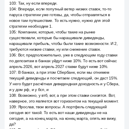
103
:
Так, ну если впереди.
104
:
Впереди, если попутный ветер низких ставок, то-то
паруса стратегии уже готовы, да, чтобы отправляться в
новое там путешествие. То есть нужно, нужно для этой
стратегии необходим 1.
105
:
Компании, которые, чтобы такие на рынке
существовали, которые бы наращивали дивиденды,
наращивали прибыль, чтобы были такие возможности. И 2,
требуются низкие ставки, ну или снижение ставок.
106
:
Вот, предположительно, уже в следующем году ставки
по депозитам в банках уйдут ниже 10%. То есть вот сейчас
апрель 2026, вот апрель 2027 ставки будут ниже 10%.
107
:
В банках, а при этом Сбербанк, если мы отнимем
текущий дивиденды и посчитаем следующий, он даст 15%.
У него будет расчётная дивидендная доходность и у Сбера,
и у дом рф, и у бсп, и
108
:
Возможно, у втб, вот, а при этом ставки снизятся. Вот,
наверное, это является вот горизонтом на текущий момент.
109
:
Ярослав, твои вопросы. А портфель следующий
сегодня вот такой. То есть вот наши дивиденды не на
сегодня, а на конец марта, на конец марта, опять же вижу,
да?