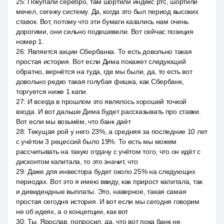
25
:
Покупали серебро, там шортили индекс ртс, шортили
мечел, сегежу систему. Да, когда это был период высоких
ставок. Вот, потому что эти бумаги казались нам очень
дорогими, они сильно подешевели. Вот сейчас позиция
номер 1.
26
:
Является акции Сбербанка. То есть довольно такая
простая история. Вот если Дима покажет следующий
обратно, вернётся на туда, где мы были, да, то есть вот
довольно редко такая голубая фишка, как Сбербанк,
торгуется ниже 1 капи.
27
:
И всегда в прошлом это являлось хорошей точкой
входа. И вот дальше Дима будет рассказывать про ставки.
Вот если мы возьмём, что банк даёт
28
:
Текущая рой у него 23%, а средняя за последние 10 лет
с учётом 3 рецессий было 19%. То есть мы можем
рассчитывать на такую отдачу с учётом того, что он идёт с
дисконтом капитала, то это значит, что
29
:
Даже для инвестора будет около 25% на следующих
периодах. Вот это я имею ввиду, как прирост капитала, так
и дивидендные выплаты. Это, наверное, такая самая
простая сегодня история. И вот если мы сегодня говорим
не об идеях, а о концепции, как вот
30
:
Ты, Ярослав, попросил, да, что вот пока банк не