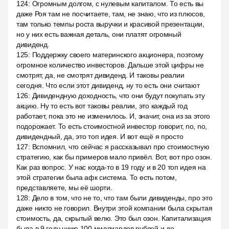
124
:
Огромным долгом, с нулевым капиталом. То есть вы
даже Роя там не посчитаете, там, не знаю, что из плюсов,
там только темпы роста выручки и красивой презентации,
но у них есть важная деталь, они платят огромный
дивиденд.
125
:
Поддержку своего материнского акционера, поэтому
огромное количество инвесторов. Дальше этой цифры не
смотрят, да, не смотрят дивиденд. И таковы реалии
сегодня. Что если этот дивиденд, ну то есть они считают
126
:
Дивидендную доходность, что они будут покупать эту
акцию. Ну то есть вот таковы реалии, это каждый год
работает, пока это не изменилось. И, значит, она из за этого
подорожает. То есть стоимостной инвестор говорит, no, no,
дивидендный, да, это топ идея. И вот ещё я просто
127
:
Вспомнил, что сейчас я рассказывал про стоимостную
стратегию, как бы примеров мало привёл. Вот, вот про озон.
Как раз вопрос. У нас когда-то в 19 году и в 20 топ идея на
этой стратегии была афк система. То есть потом,
представляете, мы её шорти.
128
:
Дело в том, что не то, что там были дивиденды, про это
даже никто не говорил. Внутри этой компании была скрытая
стоимость, да, скрытый велю. Это был озон. Капитализация
была в 9 году ниже 100 миллиардов рублей и до