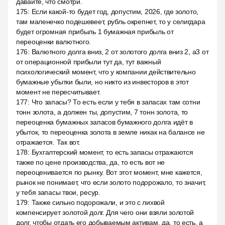
давайте, что смотри.
175
:
Если какой-то будет год, допустим, 2026, где золото,
там маленечко подешевеет, рубль окрепнет, то у селигдара
будет огромная прибыль 1 бумажная прибыль от
переоценки валютного.
176
:
Валютного долга вниз, 2 от золотого долга вниз 2, a3 от
от операционной прибыли тут да, тут важный
психологический момент, что у компании действительно
бумажные убытки были, но никто из инвесторов в этот
момент не пересчитывает.
177
:
Что запасы? То есть если у тебя в запасах там сотни
тонн золота, а должен ты, допустим, 7 тонн золота, то
переоценка бумажных запасов бумажного долга идёт в
убыток, то переоценка золота в земле никак на балансе не
отражается. Так вот.
178
:
Бухгалтерский момент, то есть запасы отражаются
также по цене производства, да, то есть вот не
переоценивается по рынку. Вот этот момент, мне кажется,
рынок не понимает, что если золото подорожало, то значит,
у тебя запасы твои, ресур.
179
:
Также сильно подорожали, и это с лихвой
компенсирует золотой долг. Для чего они взяли золотой
долг, чтобы отдать его добываемым активам, да, то есть, а