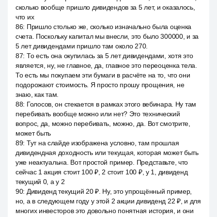
сколько вообще пришло дивидендов за 5 лет, и оказалось,
что их
86
:
Пришло столько же, сколько изначально была оценка
счета. Поскольку капитал мы внесли, это было 300000, и за
5 лет дивидендами пришло там около 270.
87
:
То есть она окупилась за 5 лет дивидендами, хотя это
является, ну, не главное, да, главное это переоценка тела.
То есть мы покупаем эти бумаги в расчёте на то, что они
подорожают стоимость. Я просто прошу прощения, не
знаю, как там.
88
:
Голосов, он стекается в рамках этого вебинара. Ну там
перебивать вообще можно или нет? Это технический
вопрос, да, можно перебивать, можно, да. Вот смотрите,
может быть
89
:
Тут на слайде изображена условно, там прошлая
дивидендная доходность или текущая, которая может быть
уже неактуальна. Вот простой пример. Представьте, что
сейчас 1 акция стоит 100 ₽, 2 стоит 100 ₽, у 1, дивиденд
текущий 0, а у 2
90
:
Дивиденд текущий 20 ₽. Ну, это упрощённый пример,
но, а в следующем году у этой 2 акции дивиденд 22 ₽, и для
многих инвесторов это довольно понятная история, и они