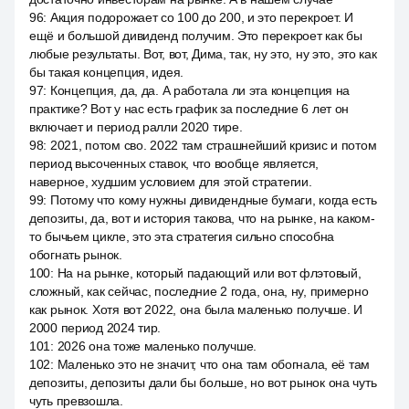
96
:
Акция подорожает со 100 до 200, и это перекроет. И
ещё и большой дивиденд получим. Это перекроет как бы
любые результаты. Вот, вот, Дима, так, ну это, ну это, это как
бы такая концепция, идея.
97
:
Концепция, да, да. А работала ли эта концепция на
практике? Вот у нас есть график за последние 6 лет он
включает и период ралли 2020 тире.
98
:
2021, потом сво. 2022 там страшнейший кризис и потом
период высоченных ставок, что вообще является,
наверное, худшим условием для этой стратегии.
99
:
Потому что кому нужны дивидендные бумаги, когда есть
депозиты, да, вот и история такова, что на рынке, на каком-
то бычьем цикле, это эта стратегия сильно способна
обогнать рынок.
100
:
На на рынке, который падающий или вот флэтовый,
сложный, как сейчас, последние 2 года, она, ну, примерно
как рынок. Хотя вот 2022, она была маленько получше. И
2000 период 2024 тир.
101
:
2026 она тоже маленько получше.
102
:
Маленько это не значит, что она там обогнала, её там
депозиты, депозиты дали бы больше, но вот рынок она чуть
чуть превзошла.