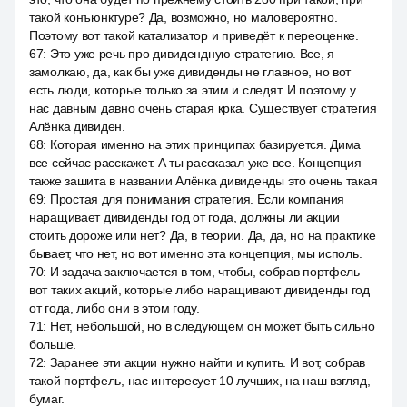
такой конъюнктуре? Да, возможно, но маловероятно.
Поэтому вот такой катализатор и приведёт к переоценке.
67
:
Это уже речь про дивидендную стратегию. Все, я
замолкаю, да, как бы уже дивиденды не главное, но вот
есть люди, которые только за этим и следят. И поэтому у
нас давным давно очень старая крка. Существует стратегия
Алёнка дивиден.
68
:
Которая именно на этих принципах базируется. Дима
все сейчас расскажет. А ты рассказал уже все. Концепция
также зашита в названии Алёнка дивиденды это очень такая
69
:
Простая для понимания стратегия. Если компания
наращивает дивиденды год от года, должны ли акции
стоить дороже или нет? Да, в теории. Да, да, но на практике
бывает, что нет, но вот именно эта концепция, мы исполь.
70
:
И задача заключается в том, чтобы, собрав портфель
вот таких акций, которые либо наращивают дивиденды год
от года, либо они в этом году.
71
:
Нет, небольшой, но в следующем он может быть сильно
больше.
72
:
Заранее эти акции нужно найти и купить. И вот, собрав
такой портфель, нас интересует 10 лучших, на наш взгляд,
бумаг.