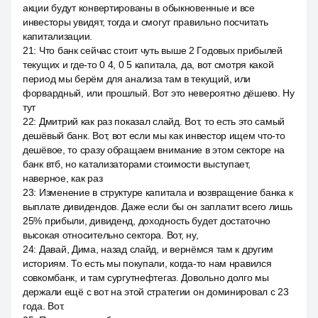
акции будут конвертированы в обыкновенные и все
инвесторы увидят, тогда и смогут правильно посчитать
капитализации.
21
:
Что банк сейчас стоит чуть выше 2 Годовых прибылей
текущих и где-то 0 4, 0 5 капитала, да, вот смотря какой
период мы берём для анализа там в текущий, или
форвардный, или прошлый. Вот это невероятно дёшево. Ну
тут
22
:
Дмитрий как раз показал слайд. Вот, то есть это самый
дешёвый банк. Вот, вот если мы как инвестор ищем что-то
дешёвое, то сразу обращаем внимание в этом секторе на
банк втб, но катализаторами стоимости выступает,
наверное, как раз
23
:
Изменение в структуре капитала и возвращение банка к
выплате дивидендов. Даже если бы он заплатит всего лишь
25% прибыли, дивиденд, доходность будет достаточно
высокая относительно сектора. Вот, ну,
24
:
Давай, Дима, назад слайд, и вернёмся там к другим
историям. То есть мы покупали, когда-то нам нравился
совкомбанк, и там сургутнефтегаз. Довольно долго мы
держали ещё с вот на этой стратегии он доминировал с 23
года. Вот.