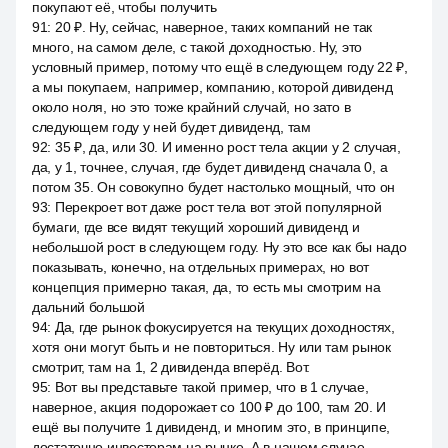
покупают её, чтобы получить
91
:
20 ₽. Ну, сейчас, наверное, таких компаний не так
много, на самом деле, с такой доходностью. Ну, это
условный пример, потому что ещё в следующем году 22 ₽,
а мы покупаем, например, компанию, которой дивиденд
около ноля, но это тоже крайний случай, но зато в
следующем году у ней будет дивиденд, там
92
:
35 ₽, да, или 30. И именно рост тела акции у 2 случая,
да, у 1, точнее, случая, где будет дивиденд сначала 0, а
потом 35. Он совокупно будет настолько мощный, что он
93
:
Перекроет вот даже рост тела вот этой популярной
бумаги, где все видят текущий хороший дивиденд и
небольшой рост в следующем году. Ну это все как бы надо
показывать, конечно, на отдельных примерах, но вот
концепция примерно такая, да, то есть мы смотрим на
дальний большой
94
:
Да, где рынок фокусируется на текущих доходностях,
хотя они могут быть и не повториться. Ну или там рынок
смотрит, там на 1, 2 дивиденда вперёд. Вот.
95
:
Вот вы представьте такой пример, что в 1 случае,
наверное, акция подорожает со 100 ₽ до 100, там 20. И
ещё вы получите 1 дивиденд, и многим это, в принципе,
достаточно инвесторам на рынке. А в нашем случае