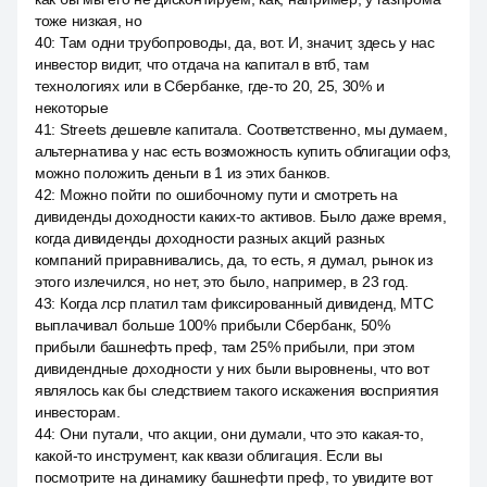
тоже низкая, но
40
:
Там одни трубопроводы, да, вот. И, значит, здесь у нас
инвестор видит, что отдача на капитал в втб, там
технологиях или в Сбербанке, где-то 20, 25, 30% и
некоторые
41
:
Streets дешевле капитала. Соответственно, мы думаем,
альтернатива у нас есть возможность купить облигации офз,
можно положить деньги в 1 из этих банков.
42
:
Можно пойти по ошибочному пути и смотреть на
дивиденды доходности каких-то активов. Было даже время,
когда дивиденды доходности разных акций разных
компаний приравнивались, да, то есть, я думал, рынок из
этого излечился, но нет, это было, например, в 23 год.
43
:
Когда лср платил там фиксированный дивиденд, МТС
выплачивал больше 100% прибыли Сбербанк, 50%
прибыли башнефть преф, там 25% прибыли, при этом
дивидендные доходности у них были выровнены, что вот
являлось как бы следствием такого искажения восприятия
инвесторам.
44
:
Они путали, что акции, они думали, что это какая-то,
какой-то инструмент, как квази облигация. Если вы
посмотрите на динамику башнефти преф, то увидите вот