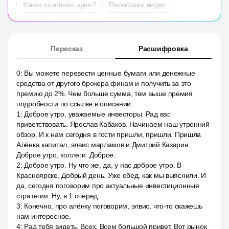
Какая основная идея?
Перескажи видео
Пересказ
Расшифровка
0
:
Вы можете перевести ценные бумаги или денежные
средства от другого брокера финам и получить за это
премию до 2%. Чем больше сумма, тем выше премия
подробности по ссылке в описании.
1
:
Доброе утро, уважаемые инвесторы. Рад вас
приветствовать. Ярослав Кабаков. Начинаем наш утренний
обзор. И к нам сегодня в гости пришли, пришли. Пришла
Алёнка капитал, элвис марламов и Дмитрий Казарин.
Доброе утро, коллеги. Доброе.
2
:
Доброе утро. Ну что же, да, у нас доброе утро. В
Красноярске. Добрый день. Уже обед, как мы выяснили. И
да, сегодня поговорим про актуальные инвестиционные
стратегии. Ну, в 1 очеред.
3
:
Конечно, про алёнку поговорим, элвис, что-то скажешь
нам интересное.
4
:
Рад тебя видеть. Всех. Всем большой привет. Вот рынок