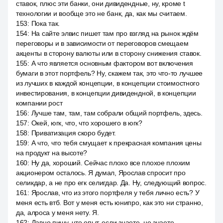
ставок, плюс эти банки, они дивидендные, ну, кроме t
технологии и вообще это не банк, да, как мы считаем.
153
:
Пока так.
154
:
На сайте элвис пишет там про взгляд на рынок ждём
переговоры и в зависимости от переговоров смещаем
акценты в сторону валюты или в сторону снижения ставок.
155
:
А что является основным фактором вот включения
бумаги в этот портфель? Ну, скажем так, это что-то лучшее
из лучших в каждой концепции, в концепции стоимостного
инвестирования, в концепции дивидендной, в концепции
компании рост
156
:
Лучше там, там, там собрали общий портфель, здесь.
157
:
Окей, югк, что, что хорошего в югк?
158
:
Приватизация скоро будет.
159
:
А что, что тебя смущает к прекрасная компания цены
на продукт на высоте?
160
:
Ну да, хороший. Сейчас плохо все плохое плохим
акционером осталось. Я думал, Ярослав спросит про
селикдар, а не про егк селигдар. Да. Ну, следующий вопрос.
161
:
Ярослав, что из этого портфеля у тебя лично есть? У
меня есть втб. Вот у меня есть юнипро, как это ни странно,
да, алроса у меня нету. Я.
162
:
Давно пишу, что опыт, если знаете, не знаете,