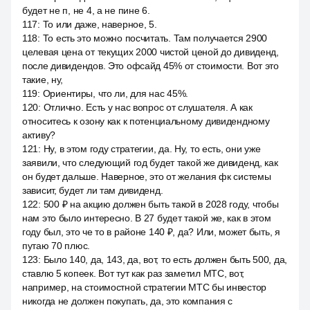
будет не п, не 4, а не пине 6.
117
:
То или даже, наверное, 5.
118
:
То есть это можно посчитать. Там получается 2900
целевая цена от текущих 2000 чистой ценой до дивиденд,
после дивидендов. Это офсайд 45% от стоимости. Вот это
такие, ну,
119
:
Ориентиры, что ли, для нас 45%.
120
:
Отлично. Есть у нас вопрос от слушателя. А как
относитесь к озону как к потенциальному дивидендному
активу?
121
:
Ну, в этом году стратегии, да. Ну, то есть, они уже
заявили, что следующий год будет такой же дивиденд, как
он будет дальше. Наверное, это от желания фк системы
зависит, будет ли там дивиденд.
122
:
500 ₽ на акцию должен быть такой в 2028 году, чтобы
нам это было интересно. В 27 будет такой же, как в этом
году был, это че то в районе 140 ₽, да? Или, может быть, я
путаю 70 плюс.
123
:
Было 140, да, 143, да, вот, то есть должен быть 500, да,
ставлю 5 копеек. Вот тут как раз заметил МТС, вот,
например, на стоимостной стратегии МТС бы инвестор
никогда не должен покупать, да, это компания с