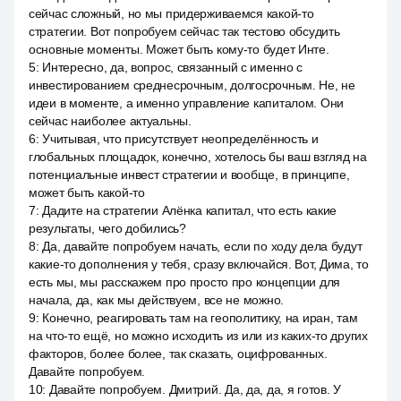
сейчас сложный, но мы придерживаемся какой-то
стратегии. Вот попробуем сейчас так тестово обсудить
основные моменты. Может быть кому-то будет Инте.
5
:
Интересно, да, вопрос, связанный с именно с
инвестированием среднесрочным, долгосрочным. Не, не
идеи в моменте, а именно управление капиталом. Они
сейчас наиболее актуальны.
6
:
Учитывая, что присутствует неопределённость и
глобальных площадок, конечно, хотелось бы ваш взгляд на
потенциальные инвест стратегии и вообще, в принципе,
может быть какой-то
7
:
Дадите на стратегии Алёнка капитал, что есть какие
результаты, чего добились?
8
:
Да, давайте попробуем начать, если по ходу дела будут
какие-то дополнения у тебя, сразу включайся. Вот, Дима, то
есть мы, мы расскажем про просто про концепции для
начала, да, как мы действуем, все не можно.
9
:
Конечно, реагировать там на геополитику, на иран, там
на что-то ещё, но можно исходить из или из каких-то других
факторов, более более, так сказать, оцифрованных.
Давайте попробуем.
10
:
Давайте попробуем. Дмитрий. Да, да, да, я готов. У