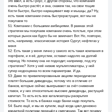
это ввёл, а есть Гроус, с другой стороны, что компания
очень быстро растёт, и она, скажем так, на свои тощие
Кости быстро, быстро наращивает жир и мышцы, да? Ну,
есть такие компании очень быстрорастущие, вот мы не
покупаем то
51
:
Компании с большими амбициями. В рамках этой
стратегии мы покупаем компании очень толстые, при этом
которых рынок как будто бы не замечает. Вот. Но, повторю,
есть, например, классическая история Сургут, нефтегаз у
меня
52
:
Есть такая у меня лично у самого есть такая компания в
портфеле, и я её, допустим, оставил надолго на долгий
период. Но почему она не подходит, например, под эту
стратегию? Хотя у неё низкие мультипликаторы, у ней
супер недооценка по всем параметрам. И да.
53
:
Даже по привилегированным акциям периодически
платят большие дивиденды, потому что в отличие от
банков, которые сейчас выигрывают за счёт снижения
ставок, и у них относительно высокие дивиденды, растущий
капитал. То есть есть все катализаторы раскрытия
стоимости. То есть в банках надо банки надо покупать.
54
:
Было ещё, и мы их купили, ещё когда цикл денежно
кредитной политики перешёл к смягчению. Так вот почему