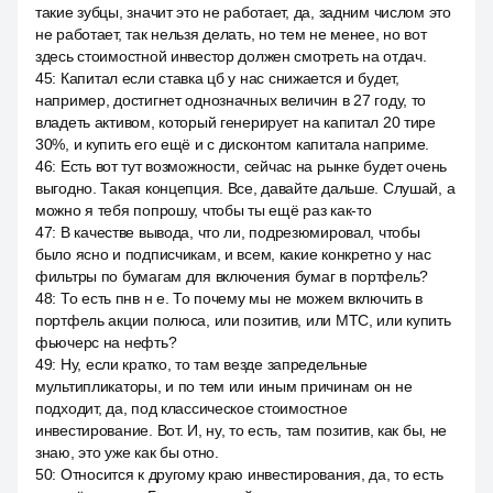
такие зубцы, значит это не работает, да, задним числом это
не работает, так нельзя делать, но тем не менее, но вот
здесь стоимостной инвестор должен смотреть на отдач.
45
:
Капитал если ставка цб у нас снижается и будет,
например, достигнет однозначных величин в 27 году, то
владеть активом, который генерирует на капитал 20 тире
30%, и купить его ещё и с дисконтом капитала наприме.
46
:
Есть вот тут возможности, сейчас на рынке будет очень
выгодно. Такая концепция. Все, давайте дальше. Слушай, а
можно я тебя попрошу, чтобы ты ещё раз как-то
47
:
В качестве вывода, что ли, подрезюмировал, чтобы
было ясно и подписчикам, и всем, какие конкретно у нас
фильтры по бумагам для включения бумаг в портфель?
48
:
То есть пнв н е. То почему мы не можем включить в
портфель акции полюса, или позитив, или МТС, или купить
фьючерс на нефть?
49
:
Ну, если кратко, то там везде запредельные
мультипликаторы, и по тем или иным причинам он не
подходит, да, под классическое стоимостное
инвестирование. Вот. И, ну, то есть, там позитив, как бы, не
знаю, это уже как бы отно.
50
:
Относится к другому краю инвестирования, да, то есть