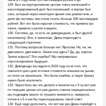
129
:
Был на корпоративном центре очень маленький и
консолидированный долг был маленький, а внутри был
озон, который через некоторое время они разместили, и
доля фк системы там стала стоить больше 300 миллиардов
рублей. Вот это была скрытая стоимость, что привело ipo
озона, привело к ралли в акциях.
130
:
Система, да, то есть не дивидендная, а был другой
катализатор. Все, я замолкаю, Дима переходит к
следующей стратегии.
131
:
Поэтому вопросов больше нет. Ярослав. Не, не, не
двигаемся, двигаемся. Зачем она здесь? Да, да, алроса.
Зачем алроса? Это ошибка? Мы неправильно
спрогнозировали будущее.
132
:
Дивиденды мы ждали в 2026 году из за того, что
сменится цикл цикл в плане стоимости алмазов на рынке,
но этого не произошло. Это была ошибка, и такую бумагу
нужно было исключить.
133
:
Через боль мы это делали и меняли на x 5 ну вот уже
по текущим ценам это уже делать совсем нерационально,
мы подождём какого-то лучшего момента и, наверное,
потом в x 5 и как бы перелоцированы такой ответ.
134
:
Ещё надо дополнить, что вот как раз Дима перейдёт к