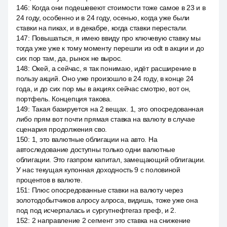
146
:
Когда они подешевеют стоимости тоже самое в 23 и в
24 году, особенно и в 24 году, осенью, когда уже были
ставки на пиках, и в декабре, когда ставки перестали.
147
:
Повышаться, я имею ввиду про ключевую ставку мы
тогда уже уже к тому моменту перешли из odt в акции и до
сих пор там, да, рынок не вырос.
148
:
Окей, а сейчас, я так понимаю, идёт расширение в
пользу акций. Оно уже произошло в 24 году, в конце 24
года, и до сих пор мы в акциях сейчас смотрю, вот он,
портфель. Концепция такова.
149
:
Такая базируется на 2 вещах. 1, это опосредованная
либо прям вот почти прямая ставка на валюту в случае
сценария продолжения сво.
150
:
1, это валютные облигации на авто. На
автоследование доступны только одни валютные
облигации. Это газпром капитал, замещающий облигации.
У нас текущая купонная доходность 9 с половиной
процентов в валюте.
151
:
Плюс опосредованные ставки на валюту через
золотодобытчиков алросу алроса, видишь, тоже уже она
под под исчерпалась и сургутнефтегаз преф, и 2.
152
:
2 направление 2 сегмент это ставка на снижение