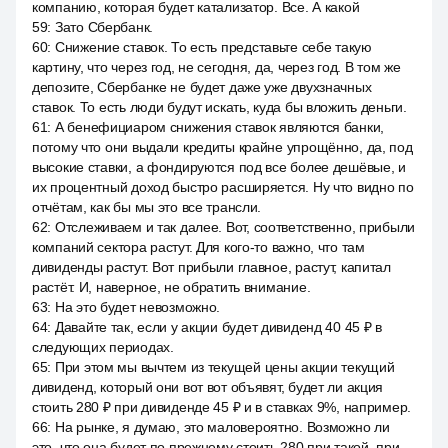
компанию, которая будет катализатор. Все. А какой
59
:
Зато Сбербанк.
60
:
Снижение ставок. То есть представьте себе такую
картину, что через год, не сегодня, да, через год. В том же
депозите, Сбербанке не будет даже уже двухзначных
ставок. То есть люди будут искать, куда бы вложить деньги.
61
:
А бенефициаром снижения ставок являются банки,
потому что они выдали кредиты крайне упрощённо, да, под
высокие ставки, а фондируются под все более дешёвые, и
их процентный доход быстро расширяется. Ну что видно по
отчётам, как бы мы это все трансли.
62
:
Отслеживаем и так далее. Вот, соответственно, прибыли
компаний сектора растут. Для кого-то важно, что там
дивиденды растут. Вот прибыли главное, растут, капитал
растёт. И, наверное, не обратить внимание.
63
:
На это будет невозможно.
64
:
Давайте так, если у акции будет дивиденд 40 45 ₽ в
следующих периодах.
65
:
При этом мы вычтем из текущей цены акции текущий
дивиденд, который они вот вот объявят, будет ли акция
стоить 280 ₽ при дивиденде 45 ₽ и в ставках 9%, например.
66
:
На рынке, я думаю, это маловероятно. Возможно ли
это, что она будет по прежнему стоить 280 при такой, при