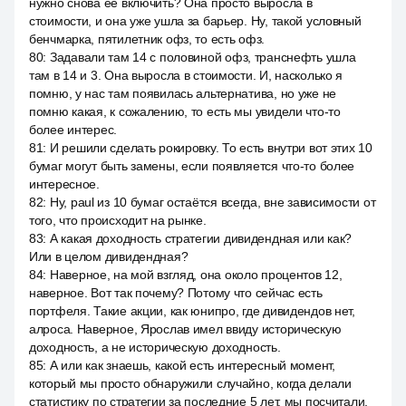
нужно снова её включить? Она просто выросла в
стоимости, и она уже ушла за барьер. Ну, такой условный
бенчмарка, пятилетник офз, то есть офз.
80
:
Задавали там 14 с половиной офз, транснефть ушла
там в 14 и 3. Она выросла в стоимости. И, насколько я
помню, у нас там появилась альтернатива, но уже не
помню какая, к сожалению, то есть мы увидели что-то
более интерес.
81
:
И решили сделать рокировку. То есть внутри вот этих 10
бумаг могут быть замены, если появляется что-то более
интересное.
82
:
Ну, paul из 10 бумаг остаётся всегда, вне зависимости от
того, что происходит на рынке.
83
:
А какая доходность стратегии дивидендная или как?
Или в целом дивидендная?
84
:
Наверное, на мой взгляд, она около процентов 12,
наверное. Вот так почему? Потому что сейчас есть
портфеля. Такие акции, как юнипро, где дивидендов нет,
алроса. Наверное, Ярослав имел ввиду историческую
доходность, а не историческую доходность.
85
:
А или как знаешь, какой есть интересный момент,
который мы просто обнаружили случайно, когда делали
статистику по стратегии за последние 5 лет, мы посчитали,