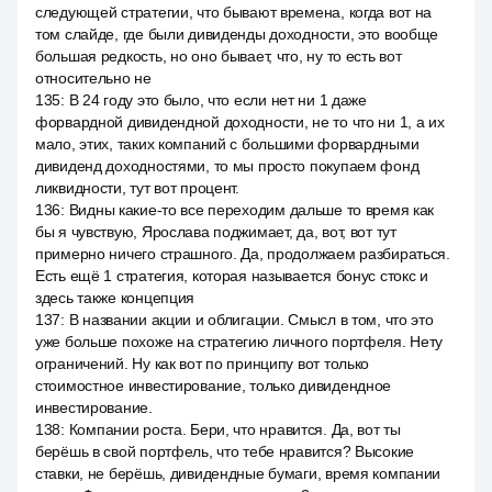
следующей стратегии, что бывают времена, когда вот на
том слайде, где были дивиденды доходности, это вообще
большая редкость, но оно бывает, что, ну то есть вот
относительно не
135
:
В 24 году это было, что если нет ни 1 даже
форвардной дивидендной доходности, не то что ни 1, а их
мало, этих, таких компаний с большими форвардными
дивиденд доходностями, то мы просто покупаем фонд
ликвидности, тут вот процент.
136
:
Видны какие-то все переходим дальше то время как
бы я чувствую, Ярослава поджимает, да, вот, вот тут
примерно ничего страшного. Да, продолжаем разбираться.
Есть ещё 1 стратегия, которая называется бонус стокс и
здесь также концепция
137
:
В названии акции и облигации. Смысл в том, что это
уже больше похоже на стратегию личного портфеля. Нету
ограничений. Ну как вот по принципу вот только
стоимостное инвестирование, только дивидендное
инвестирование.
138
:
Компании роста. Бери, что нравится. Да, вот ты
берёшь в свой портфель, что тебе нравится? Высокие
ставки, не берёшь, дивидендные бумаги, время компании