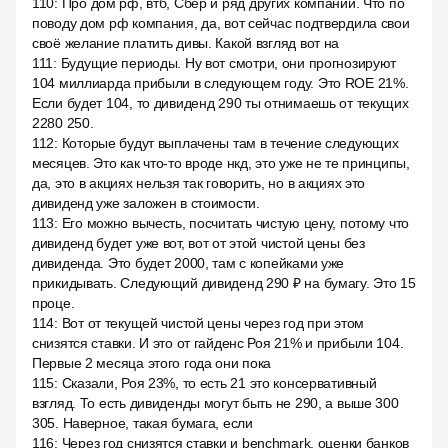
110
:
Про дом рф, втб, Сбер и ряд других компаний. Что по
поводу дом рф компания, да, вот сейчас подтвердила свои
своё желание платить дивы. Какой взгляд вот на
111
:
Будущие периоды. Ну вот смотри, они прогнозируют
104 миллиарда прибыли в следующем году. Это ROE 21%.
Если будет 104, то дивиденд 290 ты отнимаешь от текущих
2280 250.
112
:
Которые будут выплачены там в течение следующих
месяцев. Это как что-то вроде нкд, это уже не те принципы,
да, это в акциях нельзя так говорить, но в акциях это
дивиденд уже заложен в стоимости.
113
:
Его можно вычесть, посчитать чистую цену, потому что
дивиденд будет уже вот, вот от этой чистой цены без
дивиденда. Это будет 2000, там с копейками уже
прикидывать. Следующий дивиденд 290 ₽ на бумагу. Это 15
проце.
114
:
Вот от текущей чистой цены через год при этом
снизятся ставки. И это от гайденс Роя 21% и прибыли 104.
Первые 2 месяца этого года они пока
115
:
Сказали, Роя 23%, то есть 21 это консервативный
взгляд. То есть дивиденды могут быть не 290, а выше 300
305. Наверное, такая бумага, если
116
:
Через год снизятся ставки и benchmark, оценки банков