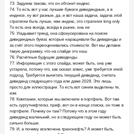
73
:
Задумка такова, что он обгонит индекс.
74
:
То есть вот у нас лучшие бумаги дивидендные, а в
индексе, ну вот разные, да, и вот наша задача, задача этой
стратегии быть лучше, чем индекс, это стратегия long only.
То есть она всегда, всегда в рынке, она не
75
:
Угадывает тренд, она сфокусирована на поиске
дивидендных бумаг, которые наращивали бы дивиденды и
за счёт этого переоценивались стоимости. Вот мы делаем
такую диаграмму, что на слайде это наш
76
:
Расчётные будущие дивиденды.
77
:
Информация с этого слайда, может быть, она уже
устарела, потому что, как сказал элвис, уже требуется иной
подход. Требуется вычитать текущий дивиденд, считать
дивиденд следующего года или даже 2028. Это лишь
просто для иллюстрации. То есть вот синим выделены те,
ком.
78
:
Компании, которые мы включили в портфель. Вот там
есть сургутнефтегаз, преф, вот он в конце списка, он тоже в
портфеле. Почему он там? Потому что в этом году
дивиденд маленький, но в следующем году он может быть
сильно больше.
79
:
И, а почему исключена транснефть? А может быть,