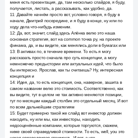
меня есть презентация, да, там несколько слайдов, я буду,
получается, листать, а рассказывать, как удобно, да.
11
:
Давайте начнём просто вот, условно говоря, я буду в
начале, Дмитрий посередине, и я буду в конце, ну или по
ходу дела что-нибудь изменим.
12
:
Да, вот, значит, слайд здесь Алёнка велю это наша
основная стратегия, вот на common точка ру, на проекте
финама, да, и вы видите, как менялись доли в бумагах или
13
:
В активах по, в течение времени. То есть я могу
рассказать просто сначала про суть концепции, а могу
немножечко предыстории или актуальных идей, что было
бы интересно. Ярослав, как ты считаешь? Ну, интересная
концепция и
14
:
Идея, да, то есть концепция, она, наверное, зашита в
самом названии велю это стоимость. Соответственно, как
вы видите, тут в целом не так активно меняются позиции,
тут по месяцам каждый столбик это отдельный месяц. И вот
по всем дальнейшим стратегиям
15
:
Будет примерно такой же слайд вот инвестор должен
находить, ну или мы, как инвесторы, находить
недооценённые компании, которые торгуются, скажем,
ниже своей справедливой стоимости. То есть, well, you это
некая справедливая стоимость. И вот, а что