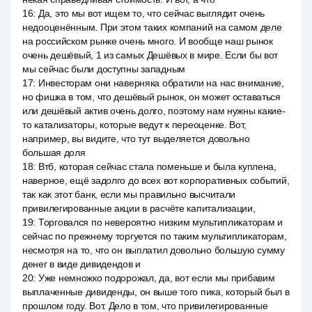
16
:
Да, это мы вот ищем то, что сейчас выглядит очень
недооценённым. При этом таких компаний на самом деле
на российском рынке очень много. И вообще наш рынок
очень дешёвый, 1 из самых Дешёвых в мире. Если бы вот
мы сейчас были доступны западным
17
:
Инвесторам они наверняка обратили на нас внимание,
но фишка в том, что дешёвый рынок, он может оставаться
или дешёвый актив очень долго, поэтому нам нужны какие-
то катализаторы, которые ведут к переоценке. Вот,
например, вы видите, что тут выделяется довольно
большая доля
18
:
Втб, которая сейчас стала поменьше и была куплена,
наверное, ещё задолго до всех вот корпоративных событий,
так как этот банк, если мы правильно высчитали
привилегированные акции в расчёте капитализации,
19
:
Торговался по невероятно низким мультипликаторам и
сейчас по прежнему торгуется по таким мультипликаторам,
несмотря на то, что он выплатил довольно большую сумму
денег в виде дивидендов и
20
:
Уже немножко подорожал, да, вот если мы прибавим
выплаченные дивиденды, он выше того пика, который был в
прошлом году. Вот. Дело в том, что привилегированные