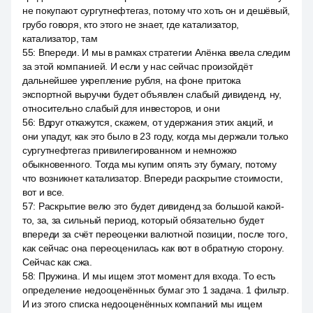
не покупают сургутнефтегаз, потому что хоть он и дешёвый,
грубо говоря, кто этого не знает, где катализатор,
катализатор, там
55
:
Впереди. И мы в рамках стратегии Алёнка ввела следим
за этой компанией. И если у нас сейчас произойдёт
дальнейшее укрепление рубля, на фоне притока
экспортной выручки будет объявлен слабый дивиденд, ну,
относительно слабый для инвесторов, и они
56
:
Вдруг откажутся, скажем, от удержания этих акций, и
они упадут, как это было в 23 году, когда мы держали только
сургутнефтегаз привилегированном и немножко
обыкновенного. Тогда мы купим опять эту бумагу, потому
что возникнет катализатор. Впереди раскрытие стоимости,
вот и все.
57
:
Раскрытие велю это будет дивиденд за большой какой-
то, за, за сильный период, который обязательно будет
впереди за счёт переоценки валютной позиции, после того,
как сейчас она переоценилась как вот в обратную сторону.
Сейчас как сжа.
58
:
Пружина. И мы ищем этот момент для входа. То есть
определение недооценённых бумаг это 1 задача. 1 фильтр.
И из этого списка недооценённых компаний мы ищем