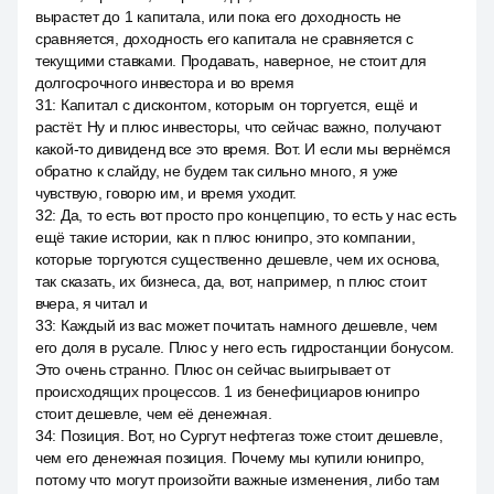
вырастет до 1 капитала, или пока его доходность не
сравняется, доходность его капитала не сравняется с
текущими ставками. Продавать, наверное, не стоит для
долгосрочного инвестора и во время
31
:
Капитал с дисконтом, которым он торгуется, ещё и
растёт. Ну и плюс инвесторы, что сейчас важно, получают
какой-то дивиденд все это время. Вот. И если мы вернёмся
обратно к слайду, не будем так сильно много, я уже
чувствую, говорю им, и время уходит.
32
:
Да, то есть вот просто про концепцию, то есть у нас есть
ещё такие истории, как n плюс юнипро, это компании,
которые торгуются существенно дешевле, чем их основа,
так сказать, их бизнеса, да, вот, например, n плюс стоит
вчера, я читал и
33
:
Каждый из вас может почитать намного дешевле, чем
его доля в русале. Плюс у него есть гидростанции бонусом.
Это очень странно. Плюс он сейчас выигрывает от
происходящих процессов. 1 из бенефициаров юнипро
стоит дешевле, чем её денежная.
34
:
Позиция. Вот, но Сургут нефтегаз тоже стоит дешевле,
чем его денежная позиция. Почему мы купили юнипро,
потому что могут произойти важные изменения, либо там