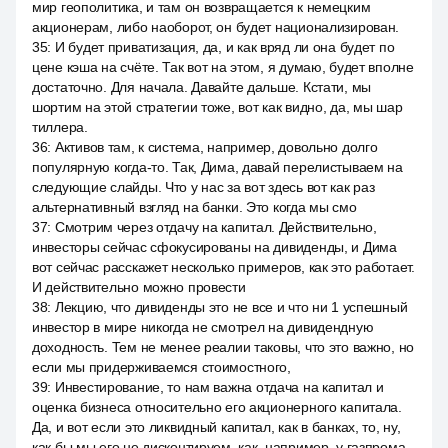
мир геополитика, и там он возвращается к немецким
акционерам, либо наоборот, он будет национализирован.
35
:
И будет приватизация, да, и как вряд ли она будет по
цене кэша на счёте. Так вот на этом, я думаю, будет вполне
достаточно. Для начала. Давайте дальше. Кстати, мы
шортим на этой стратегии тоже, вот как видно, да, мы шар
тиллера.
36
:
Активов там, к система, например, довольно долго
популярную когда-то. Так, Дима, давай перелистываем на
следующие слайды. Что у нас за вот здесь вот как раз
альтернативный взгляд на банки. Это когда мы смо
37
:
Смотрим через отдачу на капитал. Действительно,
инвесторы сейчас сфокусированы на дивиденды, и Дима
вот сейчас расскажет несколько примеров, как это работает.
И действительно можно провести
38
:
Лекцию, что дивиденды это не все и что ни 1 успешный
инвестор в мире никогда не смотрел на дивидендную
доходность. Тем не менее реалии таковы, что это важно, но
если мы придерживаемся стоимостного,
39
:
Инвестирование, то нам важна отдача на капитал и
оценка бизнеса относительно его акционерного капитала.
Да, и вот если это ликвидный капитал, как в банках, то, ну,
как бы мы его не дисконтируем, как, например, у газпрома