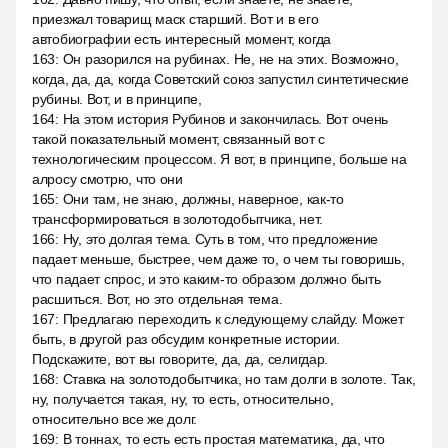
приезжал товарищ маск старший. Вот и в его
автобиографии есть интересный момент, когда
163
:
Он разорился на рубинах. Не, не на этих. Возможно,
когда, да, да, когда Советский союз запустил синтетические
рубины. Вот, и в принципе,
164
:
На этом история Рубинов и закончилась. Вот очень
такой показательный момент, связанный вот с
технологическим процессом. Я вот, в принципе, больше на
алросу смотрю, что они
165
:
Они там, не знаю, должны, наверное, как-то
трансформироваться в золотодобытчика, нет.
166
:
Ну, это долгая тема. Суть в том, что предложение
падает меньше, быстрее, чем даже то, о чем ты говоришь,
что падает спрос, и это каким-то образом должно быть
расшиться. Вот, но это отдельная тема.
167
:
Предлагаю переходить к следующему слайду. Может
быть, в другой раз обсудим конкретные истории.
Подскажите, вот вы говорите, да, да, селигдар.
168
:
Ставка на золотодобытчика, но там долги в золоте. Так,
ну, получается такая, ну, то есть, относительно,
относительно все же долг.
169
:
В тоннах, то есть есть простая математика, да, что