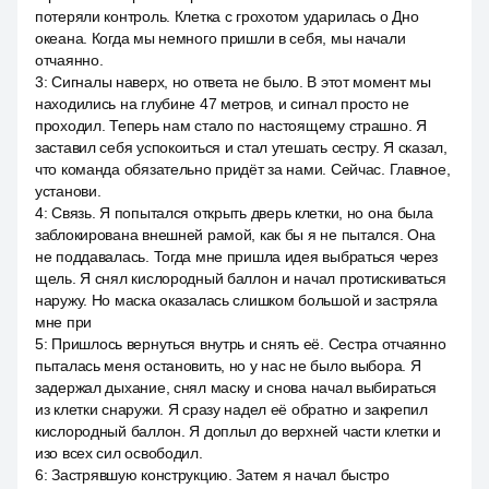
потеряли контроль. Клетка с грохотом ударилась о Дно
океана. Когда мы немного пришли в себя, мы начали
отчаянно.
3
:
Сигналы наверх, но ответа не было. В этот момент мы
находились на глубине 47 метров, и сигнал просто не
проходил. Теперь нам стало по настоящему страшно. Я
заставил себя успокоиться и стал утешать сестру. Я сказал,
что команда обязательно придёт за нами. Сейчас. Главное,
установи.
4
:
Связь. Я попытался открыть дверь клетки, но она была
заблокирована внешней рамой, как бы я не пытался. Она
не поддавалась. Тогда мне пришла идея выбраться через
щель. Я снял кислородный баллон и начал протискиваться
наружу. Но маска оказалась слишком большой и застряла
мне при
5
:
Пришлось вернуться внутрь и снять её. Сестра отчаянно
пыталась меня остановить, но у нас не было выбора. Я
задержал дыхание, снял маску и снова начал выбираться
из клетки снаружи. Я сразу надел её обратно и закрепил
кислородный баллон. Я доплыл до верхней части клетки и
изо всех сил освободил.
6
:
Застрявшую конструкцию. Затем я начал быстро