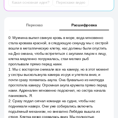
Какая основная идея?
Перескажи видео
Пересказ
Расшифровка
0
:
Мужчина вылил свиную кровь в море, вода мгновенно
стала кровава красной, в следующую секунду мы с сестрой
вошли в металлическую клетку, нас должны были опустить
на Дно океана, чтобы встретиться с акулами лицом к лицу,
клетка медленно погружалась, стаи мелких рыб
проплывали прямо перед нами.
1
:
Мы с восторгом снимали все на камеру, но в этот момент
у сестры выскользнула камера из рук и улетела вниз, и
почти сразу появилась акула. Она буквально из ниоткуда
проглотила камеру. Огромная акула кружила прямо перед
нами. Адреналин мгновенно подскочил, но сестра начала
паниковать. Я.
2
:
Сразу подал сигнал команде на судне, чтобы нас
поднимали наверх. Они уже собирались включить
подъёмный механизм, но внезапно Лебёдка вышла из
строя. Клетка резко сорвалась вниз. Мы полностью