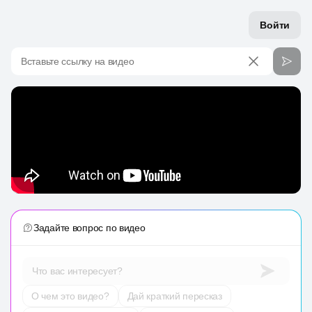
Войти
Вставьте ссылку на видео
Задайте вопрос по видео
Что вас интересует?
О чем это видео?
Дай краткий пересказ