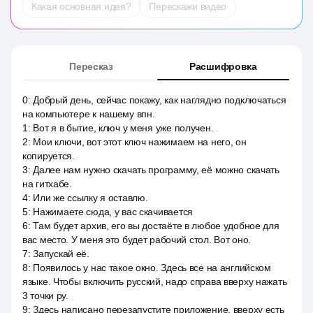
Какая основная идея?
Перескажи видео
Пересказ
Расшифровка
0
:
Добрый день, сейчас покажу, как наглядно подключаться
на компьютере к нашему впн.
1
:
Вот я в бытие, ключ у меня уже получен.
2
:
Мои ключи, вот этот ключ нажимаем на него, он
копируется.
3
:
Далее нам нужно скачать программу, её можно скачать
на гитхабе.
4
:
Или же ссылку я оставлю.
5
:
Нажимаете сюда, у вас скачивается
6
:
Там будет архив, его вы достаёте в любое удобное для
вас место. У меня это будет рабочий стол. Вот оно.
7
:
Запускай её.
8
:
Появилось у нас такое окно. Здесь все на английском
языке. Чтобы включить русский, надо справа вверху нажать
3 точки ру.
9
:
Здесь написано перезапустите приложение, вверху есть