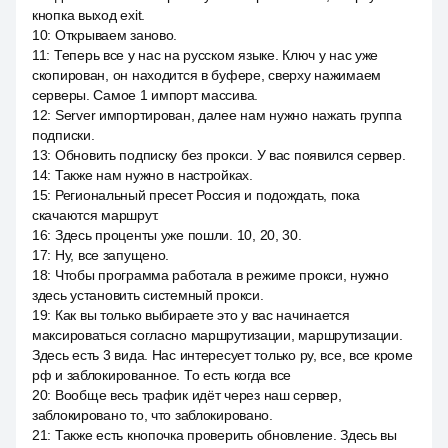
кнопка выход exit.
10
:
Открываем заново.
11
:
Теперь все у нас на русском языке. Ключ у нас уже
скопирован, он находится в буфере, сверху нажимаем
серверы. Самое 1 импорт массива.
12
:
Server импортирован, далее нам нужно нажать группа
подписки.
13
:
Обновить подписку без прокси. У вас появился сервер.
14
:
Также нам нужно в настройках.
15
:
Региональный пресет Россия и подождать, пока
скачаются маршрут.
16
:
Здесь проценты уже пошли. 10, 20, 30.
17
:
Ну, все запущено.
18
:
Чтобы программа работала в режиме прокси, нужно
здесь установить системный прокси.
19
:
Как вы только выбираете это у вас начинается
максироваться согласно маршрутизации, маршрутизации.
Здесь есть 3 вида. Нас интересует только ру, все, все кроме
рф и заблокированное. То есть когда все
20
:
Вообще весь трафик идёт через наш сервер,
заблокировано то, что заблокировано.
21
:
Также есть кнопочка проверить обновление. Здесь вы