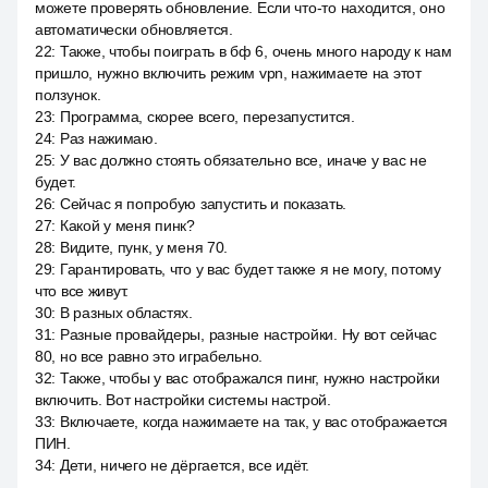
можете проверять обновление. Если что-то находится, оно
автоматически обновляется.
22
:
Также, чтобы поиграть в бф 6, очень много народу к нам
пришло, нужно включить режим vpn, нажимаете на этот
ползунок.
23
:
Программа, скорее всего, перезапустится.
24
:
Раз нажимаю.
25
:
У вас должно стоять обязательно все, иначе у вас не
будет.
26
:
Сейчас я попробую запустить и показать.
27
:
Какой у меня пинк?
28
:
Видите, пунк, у меня 70.
29
:
Гарантировать, что у вас будет также я не могу, потому
что все живут.
30
:
В разных областях.
31
:
Разные провайдеры, разные настройки. Ну вот сейчас
80, но все равно это играбельно.
32
:
Также, чтобы у вас отображался пинг, нужно настройки
включить. Вот настройки системы настрой.
33
:
Включаете, когда нажимаете на так, у вас отображается
ПИН.
34
:
Дети, ничего не дёргается, все идёт.