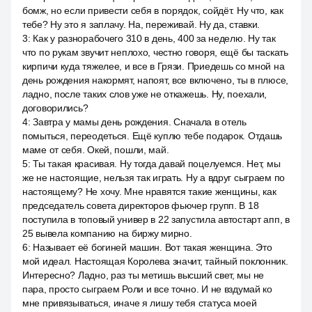
бомж, но если привести себя в порядок, сойдёт. Ну что, как
тебе? Ну это я заплачу. На, переживай. Ну да, ставки.
3
:
Как у разнорабочего 310 в день, 400 за неделю. Ну так
что по рукам звучит неплохо, честно говоря, ещё бы таскать
кирпичи куда тяжелее, и все в Грязи. Приедешь со мной на
день рождения накормят, напоят, все включено, ты в плюсе,
ладно, после таких слов уже не откажешь. Ну, поехали,
договорились?
4
:
Завтра у мамы день рождения. Сначала в отель
помыться, переодеться. Ещё куплю тебе подарок. Отдашь
маме от себя. Окей, пошли, май.
5
:
Ты такая красивая. Ну тогда давай поцелуемся. Нет, мы
же не настоящие, нельзя так играть. Ну а вдруг сыграем по
настоящему? Не хочу. Мне нравятся такие женщины, как
председатель совета директоров фьючер групп. В 18
поступила в топовый универ в 22 запустила автостарт апп, в
25 вывела компанию на биржу мирно.
6
:
Называет её богиней машин. Вот такая женщина. Это
мой идеал. Настоящая Королева значит, тайный поклонник.
Интересно? Ладно, раз ты метишь высший свет, мы не
пара, просто сыграем Роли и все точно. И не вздумай ко
мне привязываться, иначе я лишу тебя статуса моей