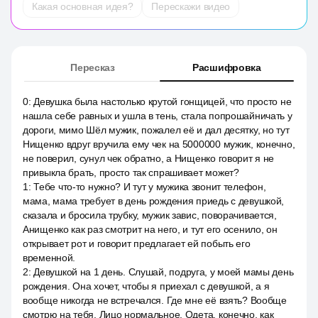
Какая основная идея?
Перескажи видео
Пересказ
Расшифровка
0
:
Девушка была настолько крутой гонщицей, что просто не
нашла себе равных и ушла в тень, стала попрошайничать у
дороги, мимо Шёл мужик, пожалел её и дал десятку, но тут
Нищенко вдруг вручила ему чек на 5000000 мужик, конечно,
не поверил, сунул чек обратно, а Нищенко говорит я не
привыкла брать, просто так спрашивает может?
1
:
Тебе что-то нужно? И тут у мужика звонит телефон,
мама, мама требует в день рождения приедь с девушкой,
сказала и бросила трубку, мужик завис, поворачивается,
Анищенко как раз смотрит на него, и тут его осенило, он
открывает рот и говорит предлагает ей побыть его
временной.
2
:
Девушкой на 1 день. Слушай, подруга, у моей мамы день
рождения. Она хочет, чтобы я приехал с девушкой, а я
вообще никогда не встречался. Где мне её взять? Вообще
смотрю на тебя. Лицо нормальное. Одета, конечно, как