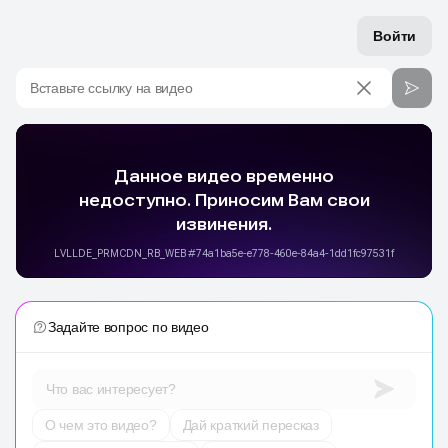
Войти
Вставьте ссылку на видео
Задайте вопрос по видео
Что вас интересует?
О чем это видео?
Дай краткий пересказ